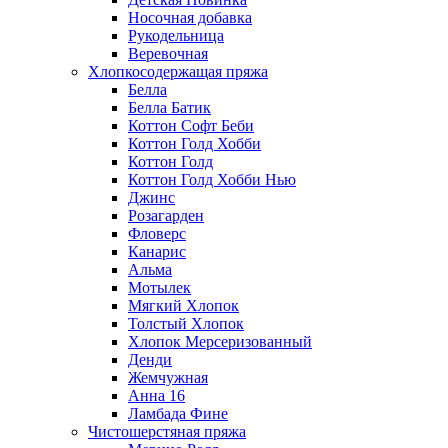
Носочная добавка
Рукодельница
Веревочная
Хлопкосодержащая пряжа
Белла
Белла Батик
Коттон Софт Беби
Коттон Голд Хобби
Коттон Голд
Коттон Голд Хобби Нью
Джинс
Розагарден
Фловерс
Канарис
Альма
Мотылек
Мягкий Хлопок
Толстый Хлопок
Хлопок Мерсеризованный
Денди
Жемчужная
Анна 16
Ламбада Фине
Чистошерстяная пряжа