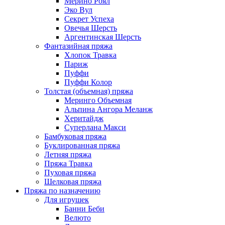
Мерино Роял
Эко Вул
Секрет Успеха
Овечья Шерсть
Аргентинская Шерсть
Фантазийная пряжа
Хлопок Травка
Париж
Пуффи
Пуффи Колор
Толстая (объемная) пряжа
Меринго Объемная
Альпина Ангора Меланж
Херитайдж
Суперлана Макси
Бамбуковая пряжа
Буклированная пряжа
Летняя пряжа
Пряжа Травка
Пуховая пряжа
Шелковая пряжа
Пряжа по назначению
Для игрушек
Банни Беби
Велюто