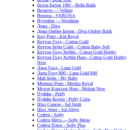
Белла Батик 100г - Bella Batik
Велюто — Velluto
Верона - VERONA
Вултайм — Wooltime
Дива - Diva
Дива Омбре Батик - Diva Ombre Batik
Кид Роял - Kid Royal
Коттон Голд - Cotton Gold
Коттон Беби Софт - Cotton Baby Soft
Коттон Голд Хобби - Cotton Gold Hobby
Коттон Голд Хобби Нью - Cotton Gold Hobby
New
Лана Голд - Lana Gold
Лана Голд 800 - Lana Gold 800
Май Беби - My Baby
Мерино Роял - Merino Royal
Мохер Классик Нью - Mohair New
Пуффи - Puffy
Пуффи Колор - Puffy Color
Шал Симли - Sal Simli
Шал Абие - Sal Abiye
Софти - Softy
Софти Мега — Softy Mega
Софти Плюс - Softy Plus