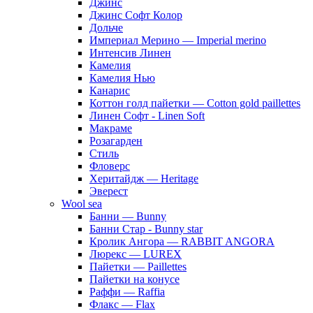
Джинс
Джинс Софт Колор
Дольче
Империал Мерино — Imperial merino
Интенсив Линен
Камелия
Камелия Нью
Канарис
Коттон голд пайетки — Cotton gold paillettes
Линен Софт - Linen Soft
Макраме
Розагарден
Стиль
Фловерс
Херитайдж — Heritage
Эверест
Wool sea
Банни — Bunny
Банни Стар - Bunny star
Кролик Ангора — RABBIT ANGORA
Люрекс — LUREX
Пайетки — Paillettes
Пайетки на конусе
Раффи — Raffia
Флакс — Flax