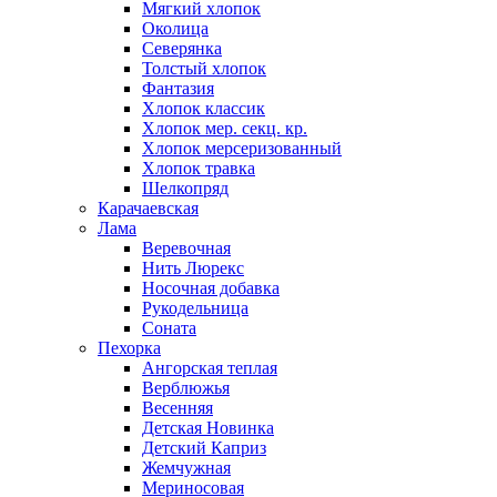
Мягкий хлопок
Околица
Северянка
Толстый хлопок
Фантазия
Хлопок классик
Хлопок мер. секц. кр.
Хлопок мерсеризованный
Хлопок травка
Шелкопряд
Карачаевская
Лама
Веревочная
Нить Люрекс
Носочная добавка
Рукодельница
Соната
Пехорка
Ангорская теплая
Верблюжья
Весенняя
Детская Новинка
Детский Каприз
Жемчужная
Мериносовая