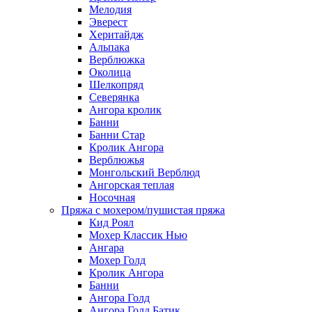
Мелодия
Эверест
Херитайдж
Альпака
Верблюжка
Околица
Шелкопряд
Северянка
Ангора кролик
Банни
Банни Стар
Кролик Ангора
Верблюжья
Монгольский Верблюд
Ангорская теплая
Носочная
Пряжа с мохером/пушистая пряжа
Кид Роял
Мохер Классик Нью
Ангара
Мохер Голд
Кролик Ангора
Банни
Ангора Голд
Ангора Голд Батик