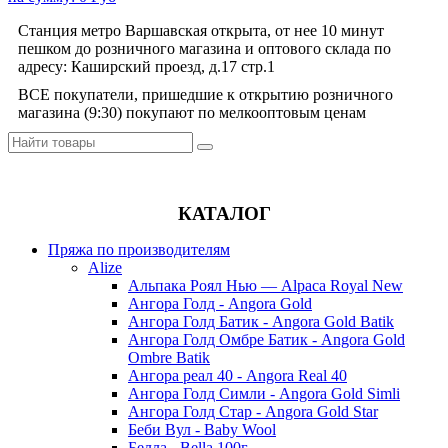
Станция метро Варшавская открыта, от нее 10 минут
пешком до розничного магазина и оптового склада по
адресу: Каширский проезд, д.17 стр.1
ВСЕ покупатели, пришедшие к открытию розничного
магазина (9:30) покупают по мелкооптовым ценам
КАТАЛОГ
Пряжа по производителям
Alize
Альпака Роял Нью — Alpaca Royal New
Ангора Голд - Angora Gold
Ангора Голд Батик - Angora Gold Batik
Ангора Голд Омбре Батик - Angora Gold
Ombre Batik
Ангора реал 40 - Angora Real 40
Ангора Голд Симли - Angora Gold Simli
Ангора Голд Стар - Angora Gold Star
Беби Вул - Baby Wool
Белла - Bella 100г