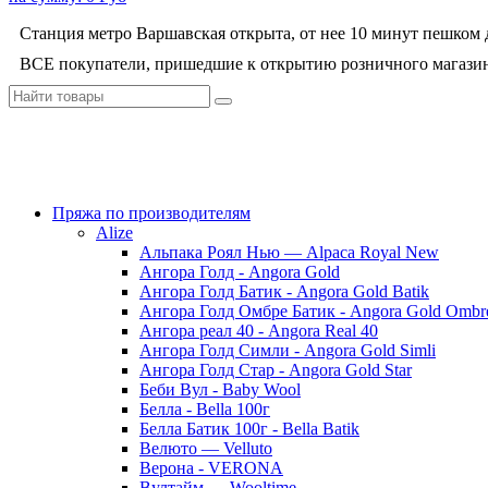
Станция метро Варшавская открыта, от нее 10 минут пешком д
ВСЕ покупатели, пришедшие к открытию розничного магазин
Пряжа по производителям
Alize
Альпака Роял Нью — Alpaca Royal New
Ангора Голд - Angora Gold
Ангора Голд Батик - Angora Gold Batik
Ангора Голд Омбре Батик - Angora Gold Ombre
Ангора реал 40 - Angora Real 40
Ангора Голд Симли - Angora Gold Simli
Ангора Голд Стар - Angora Gold Star
Беби Вул - Baby Wool
Белла - Bella 100г
Белла Батик 100г - Bella Batik
Велюто — Velluto
Верона - VERONA
Вултайм — Wooltime