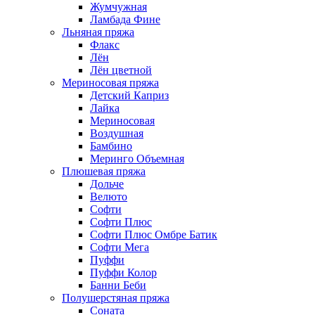
Жумчужная
Ламбада Фине
Льняная пряжа
Флакс
Лён
Лён цветной
Мериносовая пряжа
Детский Каприз
Лайка
Мериносовая
Воздушная
Бамбино
Меринго Объемная
Плюшевая пряжа
Дольче
Велюто
Софти
Софти Плюс
Софти Плюс Омбре Батик
Софти Мега
Пуффи
Пуффи Колор
Банни Беби
Полушерстяная пряжа
Соната