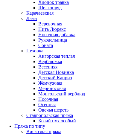
Хлопок травка
Шелкопряд
Карачаевская
Лама
Веревочная
Нить Люрекс
Носочная добавка
Рукодельница
Соната
Пехорка
Ангорская теплая
Верблюжья
Весенняя
Детская Новинка
Детский Каприз
Жемчужная
Мериносовая
Монгольский верблюд
Носочная
Осенняя
Овечья шерсть
Ставропольская пряжа
Козий пух особый
Пряжа по типу
Вискозная пряжа