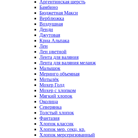
Аргентинская шерсть
Бамбино
Бюджетная Макси
Верблюжка
Воздушная
Денди
Джутовая
Криа Альпака
Лен
Лен цветной
Лента для валяния
Лента для валяния меланж
Малышок
Меринго объемная
Мотылёк
Мохер Голд
Мохер с хлопком
Мягкий хлопок
Околица
Северянка
Толстый хлопок
Фантазия
Хлопок классик
Хлопок мер. секц. кр.
Хлопок мерсеризованный