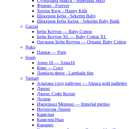
Суперлана Макси - Superlana Maxi
Фореве - Forever
Хеппи Кидс - Happy Kids
Шекерим Беби - Sekerim Baby
Шекерим Беби Батик - Sekerim Baby Batik
Gazzal
Беби Коттон — Baby Cotton
Беби Коттон XL — Baby Cotton XL
Органик Беби Коттон — Organic Baby Cotton
Nako
Париж — Paris
Seam
Анна 16 — Anna16
Коко — Coco
Ламбада фине - Lambada fine
Yarnart
Альпака голд пайетки — Alpaca gold paillettes
Джинс
Джинс Софт Колор
Дольче
Империал Мерино — Imperial merino
Интенсив Линен
Камелия
Камелия Нью
Канарис