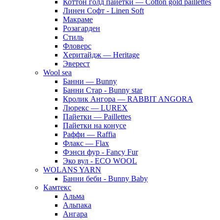
Коттон голд пайетки — Cotton gold paillettes
Линен Софт - Linen Soft
Макраме
Розагарден
Стиль
Фловерс
Херитайдж — Heritage
Эверест
Wool sea
Банни — Bunny
Банни Стар - Bunny star
Кролик Ангора — RABBIT ANGORA
Люрекс — LUREX
Пайетки — Paillettes
Пайетки на конусе
Раффи — Raffia
Флакс — Flax
Фэнси фур - Fancy Fur
Эко вул - ECO WOOL
WOLANS YARN
Банни беби - Bunny Baby
Камтекс
Альма
Альпака
Ангара