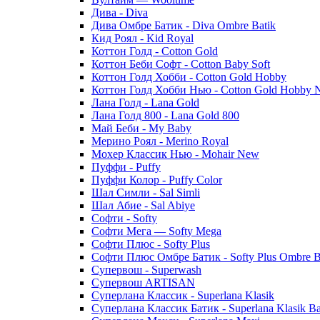
Дива - Diva
Дива Омбре Батик - Diva Ombre Batik
Кид Роял - Kid Royal
Коттон Голд - Cotton Gold
Коттон Беби Софт - Cotton Baby Soft
Коттон Голд Хобби - Cotton Gold Hobby
Коттон Голд Хобби Нью - Cotton Gold Hobby
Лана Голд - Lana Gold
Лана Голд 800 - Lana Gold 800
Май Беби - My Baby
Мерино Роял - Merino Royal
Мохер Классик Нью - Mohair New
Пуффи - Puffy
Пуффи Колор - Puffy Color
Шал Симли - Sal Simli
Шал Абие - Sal Abiye
Софти - Softy
Софти Мега — Softy Mega
Софти Плюс - Softy Plus
Софти Плюс Омбре Батик - Softy Plus Ombre B
Супервош - Superwash
Супервош ARTISAN
Суперлана Классик - Superlana Klasik
Суперлана Классик Батик - Superlana Klasik Ba