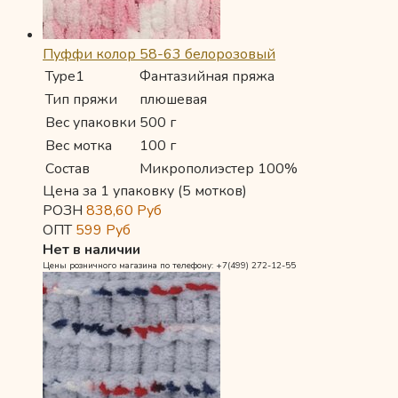
Пуффи колор 58-63 белорозовый
Type1
Фантазийная пряжа
Тип пряжи
плюшевая
Вес упаковки
500 г
Вес мотка
100 г
Состав
Микрополиэстер 100%
Цена за 1 упаковку (5 мотков)
РОЗН
838,60
Руб
ОПТ
599
Руб
Нет в наличии
Цены розничного магазина по телефону: +7(499) 272-12-55