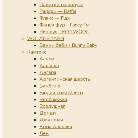
Пайетки на конусе
Раффи — Raffia
Флакс — Flax
Фэнси фур - Fancy Fur
Эко вул - ECO WOOL
WOLANS YARN
Банни беби - Bunny Baby
Камтекс
Альма
Альпака
Ангара
Аргентинская шерсть
Бамбино
Бюджетная Макси
Верблюжка
Воздушная
Денди
Джутовая
Криа Альпака
Лен