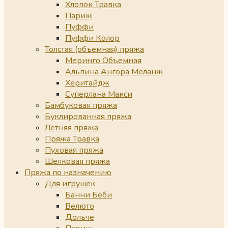
Хлопок Травка
Париж
Пуффи
Пуффи Колор
Толстая (объемная) пряжа
Меринго Объемная
Альпина Ангора Меланж
Херитайдж
Суперлана Макси
Бамбуковая пряжа
Буклированная пряжа
Летняя пряжа
Пряжа Травка
Пуховая пряжа
Шелковая пряжа
Пряжа по назначению
Для игрушек
Банни Беби
Велюто
Дольче