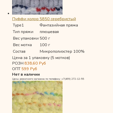
Пуффи колор 5850 серебристый
Type1
Фантазийная пряжа
Тип пряжи
плюшевая
Вес упаковки
500 г
Вес мотка
100 г
Состав
Микрополиэстер 100%
Цена за 1 упаковку (5 мотков)
РОЗН
838,60
Руб
ОПТ
599
Руб
Нет в наличии
Цены розничного магазина по телефону: +7(499) 272-12-55