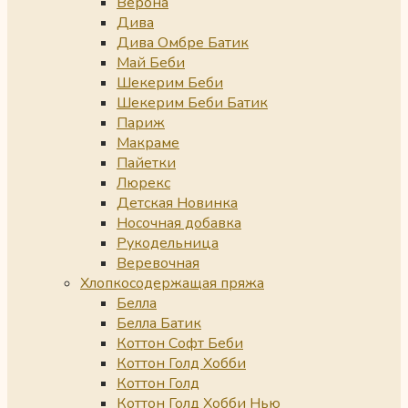
Верона
Дива
Дива Омбре Батик
Май Беби
Шекерим Беби
Шекерим Беби Батик
Париж
Макраме
Пайетки
Люрекс
Детская Новинка
Носочная добавка
Рукодельница
Веревочная
Хлопкосодержащая пряжа
Белла
Белла Батик
Коттон Софт Беби
Коттон Голд Хобби
Коттон Голд
Коттон Голд Хобби Нью