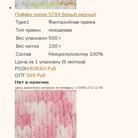
Пуффи колор 5794 белый разный
Type1
Фантазийная пряжа
Тип пряжи
плюшевая
Вес упаковки
500 г
Вес мотка
100 г
Состав
Микрополиэстер 100%
Цена за 1 упаковку (5 мотков)
РОЗН
838,60
Руб
ОПТ
599
Руб
Нет в наличии
Цены розничного магазина по телефону: +7(499) 272-12-55