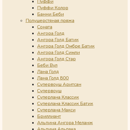
Пуффи
Пуффи Колор
Банни Беби
Полушерстяная пряжа
Соната
Ангора Голд
Ангора Голд Батик
Ангора Голд Омбре Батик
Ангора Голд Симли
Ангора Голд Стар
Беби Вул
Лана Голд
Лана Голд 800
Супервоуш Аритсан
Супервоуш
Суперлана Классик
Суперлана Классик Батик
Суперлана Макси
Бриллиант
Альпина Ангора Меланж
Альпина Альпака