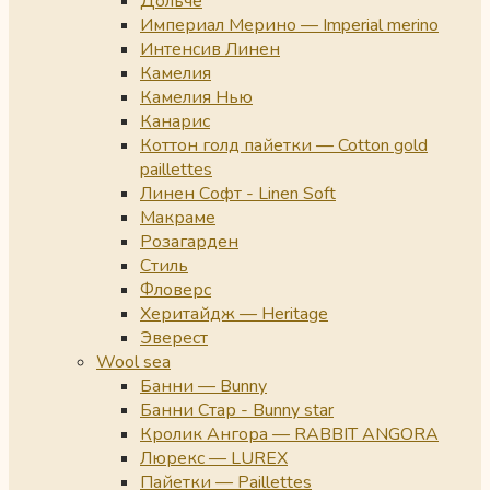
Дольче
Империал Мерино — Imperial merino
Интенсив Линен
Камелия
Камелия Нью
Канарис
Коттон голд пайетки — Cotton gold
paillettes
Линен Софт - Linen Soft
Макраме
Розагарден
Стиль
Фловерс
Херитайдж — Heritage
Эверест
Wool sea
Банни — Bunny
Банни Стар - Bunny star
Кролик Ангора — RABBIT ANGORA
Люрекс — LUREX
Пайетки — Paillettes