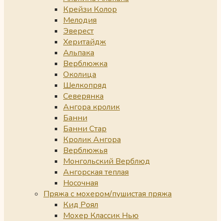
Крейзи Колор
Мелодия
Эверест
Херитайдж
Альпака
Верблюжка
Околица
Шелкопряд
Северянка
Ангора кролик
Банни
Банни Стар
Кролик Ангора
Верблюжья
Монгольский Верблюд
Ангорская теплая
Носочная
Пряжа с мохером/пушистая пряжа
Кид Роял
Мохер Классик Нью