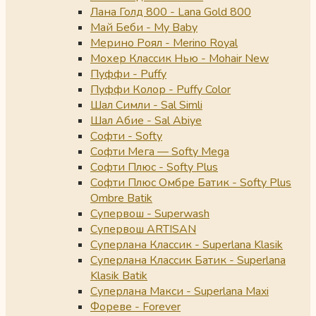
Лана Голд 800 - Lana Gold 800
Май Беби - My Baby
Мерино Роял - Merino Royal
Мохер Классик Нью - Mohair New
Пуффи - Puffy
Пуффи Колор - Puffy Color
Шал Симли - Sal Simli
Шал Абие - Sal Abiye
Софти - Softy
Софти Мега — Softy Mega
Софти Плюс - Softy Plus
Софти Плюс Омбре Батик - Softy Plus
Ombre Batik
Супервош - Superwash
Супервош ARTISAN
Суперлана Классик - Superlana Klasik
Суперлана Классик Батик - Superlana
Klasik Batik
Суперлана Макси - Superlana Maxi
Фореве - Forever