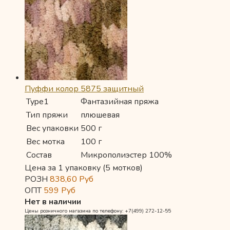
Пуффи колор 5875 защитный
Type1
Фантазийная пряжа
Тип пряжи
плюшевая
Вес упаковки
500 г
Вес мотка
100 г
Состав
Микрополиэстер 100%
Цена за 1 упаковку (5 мотков)
РОЗН
838,60
Руб
ОПТ
599
Руб
Нет в наличии
Цены розничного магазина по телефону: +7(499) 272-12-55