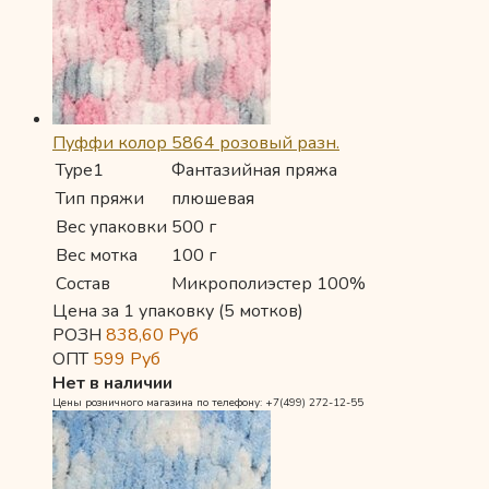
Пуффи колор 5864 розовый разн.
Type1
Фантазийная пряжа
Тип пряжи
плюшевая
Вес упаковки
500 г
Вес мотка
100 г
Состав
Микрополиэстер 100%
Цена за 1 упаковку (5 мотков)
РОЗН
838,60
Руб
ОПТ
599
Руб
Нет в наличии
Цены розничного магазина по телефону: +7(499) 272-12-55