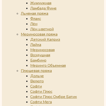
Жумчужная
Ламбада Фине
Льняная пряжа
Флакс
Лён
Лён цветной
Мериносовая пряжа
Детский Каприз
Лайка
Мериносовая
Воздушная
Бамбино
Меринго Объемная
Плюшевая пряжа
Дольче
Велюто
Софти
Софти Плюс
Софти Плюс Омбре Батик
Софти Мега