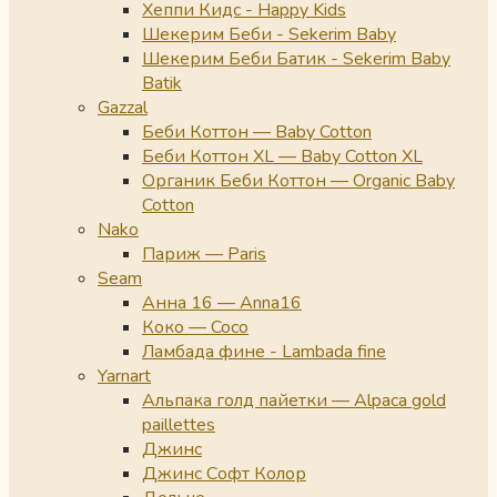
Хеппи Кидс - Happy Kids
Шекерим Беби - Sekerim Baby
Шекерим Беби Батик - Sekerim Baby
Batik
Gazzal
Беби Коттон — Baby Cotton
Беби Коттон XL — Baby Cotton XL
Органик Беби Коттон — Organic Baby
Cotton
Nako
Париж — Paris
Seam
Анна 16 — Anna16
Коко — Coco
Ламбада фине - Lambada fine
Yarnart
Альпака голд пайетки — Alpaca gold
paillettes
Джинс
Джинс Софт Колор