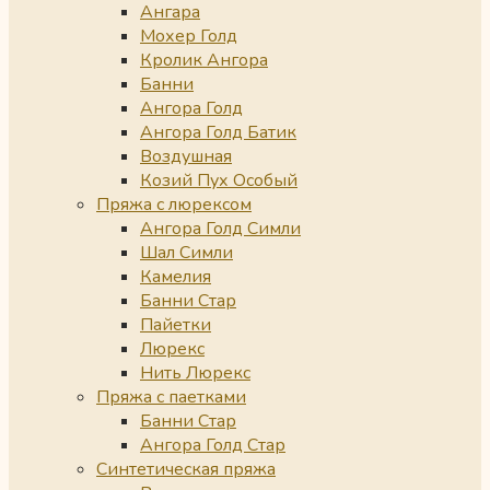
Ангара
Мохер Голд
Кролик Ангора
Банни
Ангора Голд
Ангора Голд Батик
Воздушная
Козий Пух Особый
Пряжа с люрексом
Ангора Голд Симли
Шал Симли
Камелия
Банни Стар
Пайетки
Люрекс
Нить Люрекс
Пряжа с паетками
Банни Стар
Ангора Голд Стар
Синтетическая пряжа