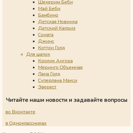
Шекерим Беби
Май Беби
Бамбино
Детская Новинка
Детский Каприз
Соната
Джинс
Коттон Голд
Для шапок
Кролик Ангора
Меринго Объемная
Лана Голд
Суперлана Макси
Эверест
Читайте наши новости и задавайте вопросы
во Вконтакте
в Одноклассниках