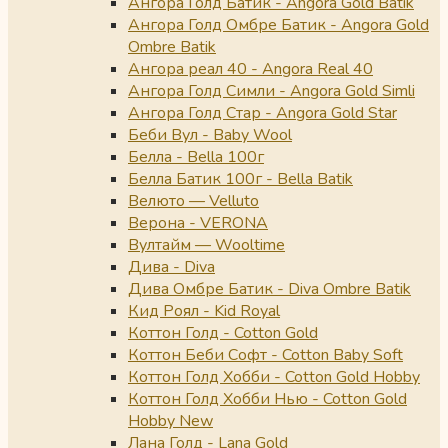
Ангора Голд Батик - Angora Gold Batik
Ангора Голд Омбре Батик - Angora Gold
Ombre Batik
Ангора реал 40 - Angora Real 40
Ангора Голд Симли - Angora Gold Simli
Ангора Голд Стар - Angora Gold Star
Беби Вул - Baby Wool
Белла - Bella 100г
Белла Батик 100г - Bella Batik
Велюто — Velluto
Верона - VERONA
Вултайм — Wooltime
Дива - Diva
Дива Омбре Батик - Diva Ombre Batik
Кид Роял - Kid Royal
Коттон Голд - Cotton Gold
Коттон Беби Софт - Cotton Baby Soft
Коттон Голд Хобби - Cotton Gold Hobby
Коттон Голд Хобби Нью - Cotton Gold
Hobby New
Лана Голд - Lana Gold