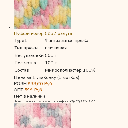
Пуффи колор 5862 радуга
Type1
Фантазийная пряжа
Тип пряжи
плюшевая
Вес упаковки
500 г
Вес мотка
100 г
Состав
Микрополиэстер 100%
Цена за 1 упаковку (5 мотков)
РОЗН
838,60
Руб
ОПТ
599
Руб
Нет в наличии
Цены розничного магазина по телефону: +7(499) 272-12-55