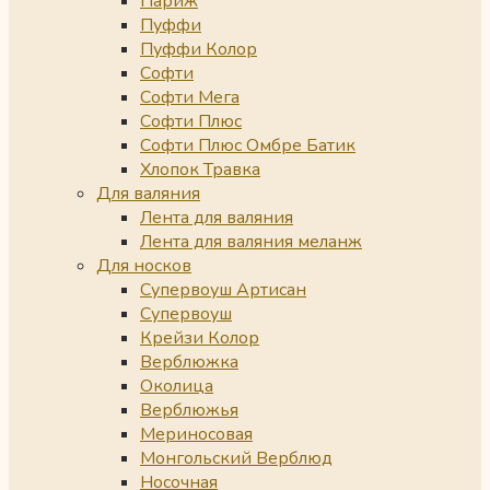
Париж
Пуффи
Пуффи Колор
Софти
Софти Мега
Софти Плюс
Софти Плюс Омбре Батик
Хлопок Травка
Для валяния
Лента для валяния
Лента для валяния меланж
Для носков
Супервоуш Артисан
Супервоуш
Крейзи Колор
Верблюжка
Околица
Верблюжья
Мериносовая
Монгольский Верблюд
Носочная