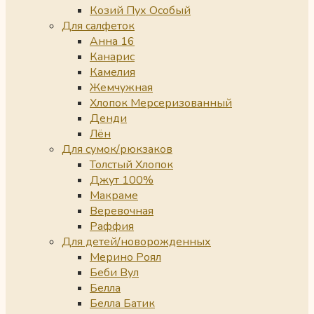
Козий Пух Особый
Для салфеток
Анна 16
Канарис
Камелия
Жемчужная
Хлопок Мерсеризованный
Денди
Лён
Для сумок/рюкзаков
Толстый Хлопок
Джут 100%
Макраме
Веревочная
Раффия
Для детей/новорожденных
Мерино Роял
Беби Вул
Белла
Белла Батик