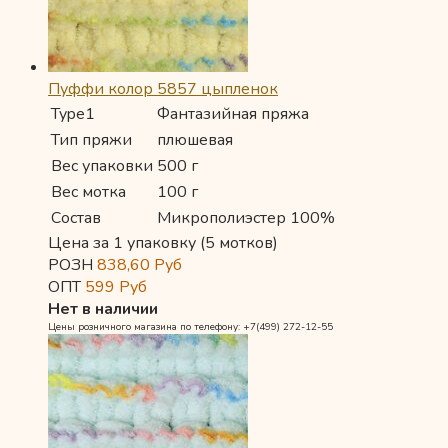
Пуффи колор 5857 цыпленок
Type1
Фантазийная пряжа
Тип пряжи
плюшевая
Вес упаковки
500 г
Вес мотка
100 г
Состав
Микрополиэстер 100%
Цена за 1 упаковку (5 мотков)
РОЗН
838,60
Руб
ОПТ
599
Руб
Нет в наличии
Цены розничного магазина по телефону: +7(499) 272-12-55