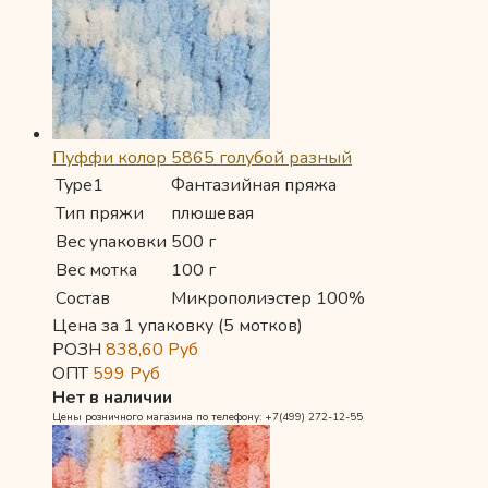
Пуффи колор 5865 голубой разный
Type1
Фантазийная пряжа
Тип пряжи
плюшевая
Вес упаковки
500 г
Вес мотка
100 г
Состав
Микрополиэстер 100%
Цена за 1 упаковку (5 мотков)
РОЗН
838,60
Руб
ОПТ
599
Руб
Нет в наличии
Цены розничного магазина по телефону: +7(499) 272-12-55