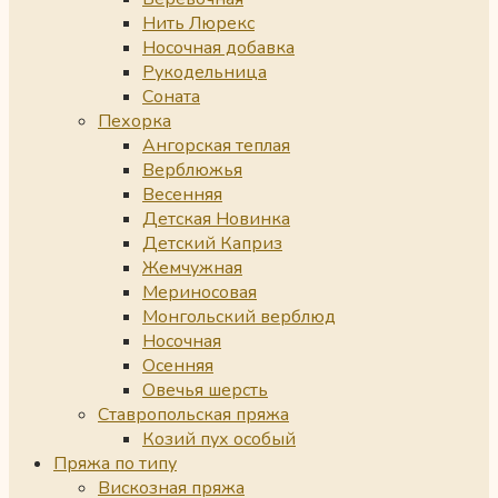
Нить Люрекс
Носочная добавка
Рукодельница
Соната
Пехорка
Ангорская теплая
Верблюжья
Весенняя
Детская Новинка
Детский Каприз
Жемчужная
Мериносовая
Монгольский верблюд
Носочная
Осенняя
Овечья шерсть
Ставропольская пряжа
Козий пух особый
Пряжа по типу
Вискозная пряжа