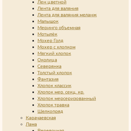
Лен цветной
Лента для валяния
Лента для валяния меланж
Малышок
Меринго объемная
Мотылёк
Мохер Голд
Мохер с хлопком
Мягкий хлопок
Околица
Северянка
Толстый хлопок
Фантазия
Хлопок классик
Хлопок мер. секц. кр.
Хлопок мерсеризованный
Хлопок травка
Шелкопряд
Карачаевская
Лама
Веревочная