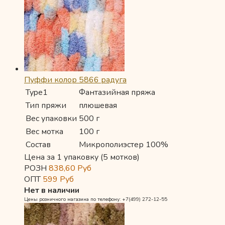
Пуффи колор 5866 радуга
Type1
Фантазийная пряжа
Тип пряжи
плюшевая
Вес упаковки
500 г
Вес мотка
100 г
Состав
Микрополиэстер 100%
Цена за 1 упаковку (5 мотков)
РОЗН
838,60
Руб
ОПТ
599
Руб
Нет в наличии
Цены розничного магазина по телефону: +7(499) 272-12-55