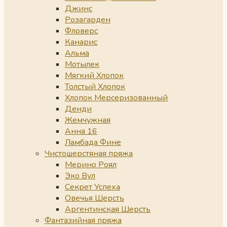
Джинс
Розагарден
Фловерс
Канарис
Альма
Мотылек
Мягкий Хлопок
Толстый Хлопок
Хлопок Мерсеризованный
Денди
Жемчужная
Анна 16
Ламбада Фине
Чистошерстяная пряжа
Мерино Роял
Эко Вул
Секрет Успеха
Овечья Шерсть
Аргентинская Шерсть
Фантазийная пряжа