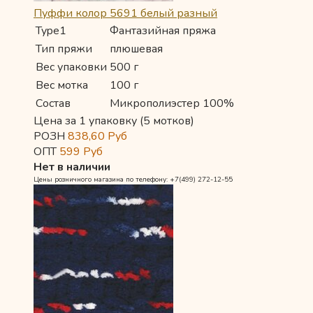
Пуффи колор 5691 белый разный
Type1
Фантазийная пряжа
Тип пряжи
плюшевая
Вес упаковки
500 г
Вес мотка
100 г
Состав
Микрополиэстер 100%
Цена за 1 упаковку (5 мотков)
РОЗН
838,60
Руб
ОПТ
599
Руб
Нет в наличии
Цены розничного магазина по телефону: +7(499) 272-12-55