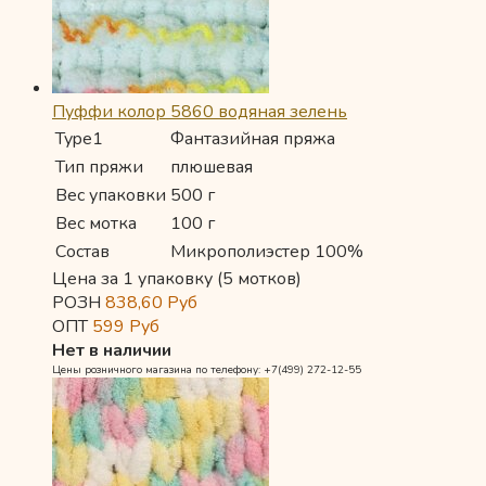
Пуффи колор 5860 водяная зелень
Type1
Фантазийная пряжа
Тип пряжи
плюшевая
Вес упаковки
500 г
Вес мотка
100 г
Состав
Микрополиэстер 100%
Цена за 1 упаковку (5 мотков)
РОЗН
838,60
Руб
ОПТ
599
Руб
Нет в наличии
Цены розничного магазина по телефону: +7(499) 272-12-55