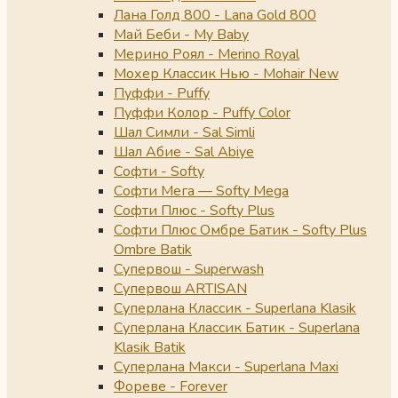
Лана Голд 800 - Lana Gold 800
Май Беби - My Baby
Мерино Роял - Merino Royal
Мохер Классик Нью - Mohair New
Пуффи - Puffy
Пуффи Колор - Puffy Color
Шал Симли - Sal Simli
Шал Абие - Sal Abiye
Софти - Softy
Софти Мега — Softy Mega
Софти Плюс - Softy Plus
Софти Плюс Омбре Батик - Softy Plus
Ombre Batik
Супервош - Superwash
Супервош ARTISAN
Суперлана Классик - Superlana Klasik
Суперлана Классик Батик - Superlana
Klasik Batik
Суперлана Макси - Superlana Maxi
Фореве - Forever