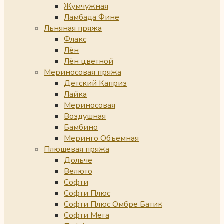
Жумчужная
Ламбада Фине
Льняная пряжа
Флакс
Лён
Лён цветной
Мериносовая пряжа
Детский Каприз
Лайка
Мериносовая
Воздушная
Бамбино
Меринго Объемная
Плюшевая пряжа
Дольче
Велюто
Софти
Софти Плюс
Софти Плюс Омбре Батик
Софти Мега