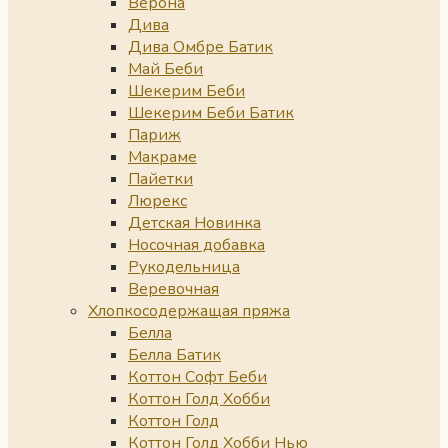
Верона
Дива
Дива Омбре Батик
Май Беби
Шекерим Беби
Шекерим Беби Батик
Париж
Макраме
Пайетки
Люрекс
Детская Новинка
Носочная добавка
Рукодельница
Веревочная
Хлопкосодержащая пряжа
Белла
Белла Батик
Коттон Софт Беби
Коттон Голд Хобби
Коттон Голд
Коттон Голд Хобби Нью