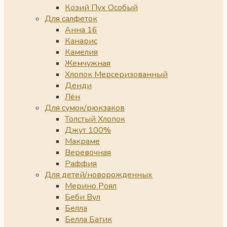
Козий Пух Особый
Для салфеток
Анна 16
Канарис
Камелия
Жемчужная
Хлопок Мерсеризованный
Денди
Лён
Для сумок/рюкзаков
Толстый Хлопок
Джут 100%
Макраме
Веревочная
Раффия
Для детей/новорожденных
Мерино Роял
Беби Вул
Белла
Белла Батик