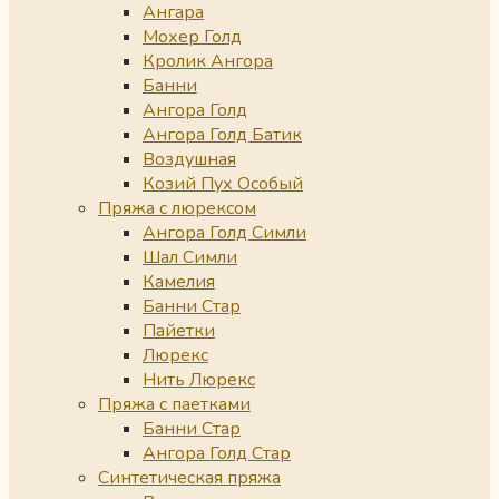
Ангара
Мохер Голд
Кролик Ангора
Банни
Ангора Голд
Ангора Голд Батик
Воздушная
Козий Пух Особый
Пряжа с люрексом
Ангора Голд Симли
Шал Симли
Камелия
Банни Стар
Пайетки
Люрекс
Нить Люрекс
Пряжа с паетками
Банни Стар
Ангора Голд Стар
Синтетическая пряжа