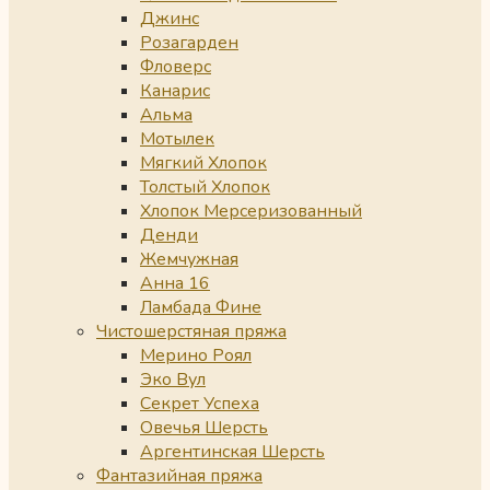
Джинс
Розагарден
Фловерс
Канарис
Альма
Мотылек
Мягкий Хлопок
Толстый Хлопок
Хлопок Мерсеризованный
Денди
Жемчужная
Анна 16
Ламбада Фине
Чистошерстяная пряжа
Мерино Роял
Эко Вул
Секрет Успеха
Овечья Шерсть
Аргентинская Шерсть
Фантазийная пряжа