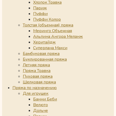
Хлопок Травка
Париж
Пуффи
Пуффи Колор
Толстая (объемная) пряжа
Меринго Объемная
Альпина Ангора Меланж
Херитайдж
Суперлана Макси
Бамбуковая пряжа
Буклированная пряжа
Летняя пряжа
Пряжа Травка
Пуховая пряжа
Шелковая пряжа
Пряжа по назначению
Для игрушек
Банни Беби
Велюто
Дольче