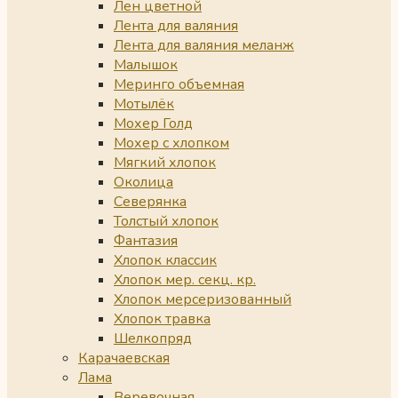
Лен цветной
Лента для валяния
Лента для валяния меланж
Малышок
Меринго объемная
Мотылёк
Мохер Голд
Мохер с хлопком
Мягкий хлопок
Околица
Северянка
Толстый хлопок
Фантазия
Хлопок классик
Хлопок мер. секц. кр.
Хлопок мерсеризованный
Хлопок травка
Шелкопряд
Карачаевская
Лама
Веревочная