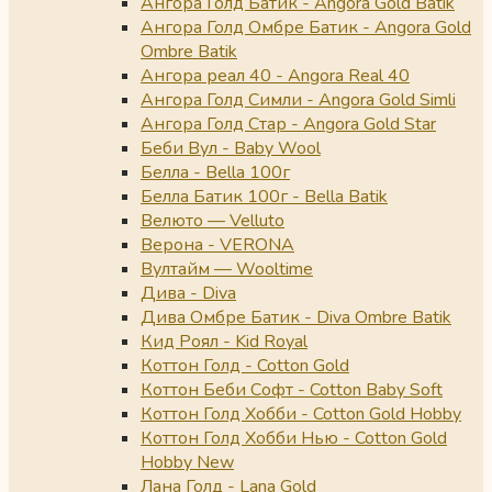
Ангора Голд Батик - Angora Gold Batik
Ангора Голд Омбре Батик - Angora Gold
Ombre Batik
Ангора реал 40 - Angora Real 40
Ангора Голд Симли - Angora Gold Simli
Ангора Голд Стар - Angora Gold Star
Беби Вул - Baby Wool
Белла - Bella 100г
Белла Батик 100г - Bella Batik
Велюто — Velluto
Верона - VERONA
Вултайм — Wooltime
Дива - Diva
Дива Омбре Батик - Diva Ombre Batik
Кид Роял - Kid Royal
Коттон Голд - Cotton Gold
Коттон Беби Софт - Cotton Baby Soft
Коттон Голд Хобби - Cotton Gold Hobby
Коттон Голд Хобби Нью - Cotton Gold
Hobby New
Лана Голд - Lana Gold