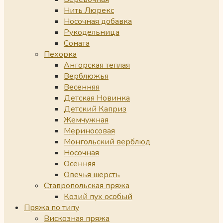
Нить Люрекс
Носочная добавка
Рукодельница
Соната
Пехорка
Ангорская теплая
Верблюжья
Весенняя
Детская Новинка
Детский Каприз
Жемчужная
Мериносовая
Монгольский верблюд
Носочная
Осенняя
Овечья шерсть
Ставропольская пряжа
Козий пух особый
Пряжа по типу
Вискозная пряжа