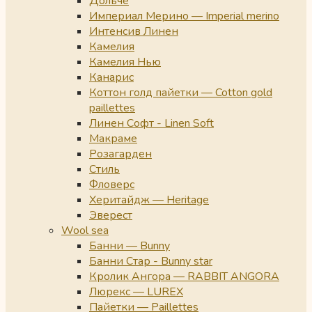
Дольче
Империал Мерино — Imperial merino
Интенсив Линен
Камелия
Камелия Нью
Канарис
Коттон голд пайетки — Cotton gold
paillettes
Линен Софт - Linen Soft
Макраме
Розагарден
Стиль
Фловерс
Херитайдж — Heritage
Эверест
Wool sea
Банни — Bunny
Банни Стар - Bunny star
Кролик Ангора — RABBIT ANGORA
Люрекс — LUREX
Пайетки — Paillettes