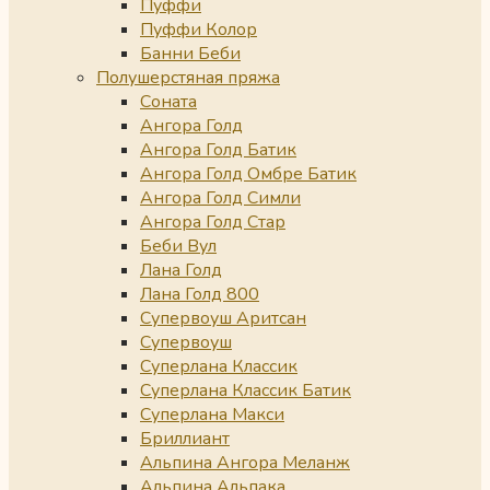
Пуффи
Пуффи Колор
Банни Беби
Полушерстяная пряжа
Соната
Ангора Голд
Ангора Голд Батик
Ангора Голд Омбре Батик
Ангора Голд Симли
Ангора Голд Стар
Беби Вул
Лана Голд
Лана Голд 800
Супервоуш Аритсан
Супервоуш
Суперлана Классик
Суперлана Классик Батик
Суперлана Макси
Бриллиант
Альпина Ангора Меланж
Альпина Альпака