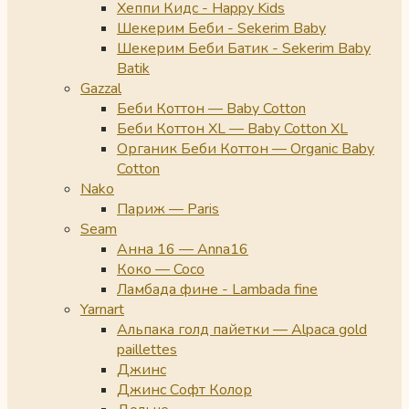
Хеппи Кидс - Happy Kids
Шекерим Беби - Sekerim Baby
Шекерим Беби Батик - Sekerim Baby
Batik
Gazzal
Беби Коттон — Baby Cotton
Беби Коттон XL — Baby Cotton XL
Органик Беби Коттон — Organic Baby
Cotton
Nako
Париж — Paris
Seam
Анна 16 — Anna16
Коко — Coco
Ламбада фине - Lambada fine
Yarnart
Альпака голд пайетки — Alpaca gold
paillettes
Джинс
Джинс Софт Колор