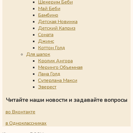
Шекерим Беби
Май Беби
Бамбино
Детская Новинка
Детский Каприз
Соната
Джинс
Коттон Голд
Для шапок
Кролик Ангора
Меринго Объемная
Лана Голд
Суперлана Макси
Эверест
Читайте наши новости и задавайте вопросы
во Вконтакте
в Одноклассниках