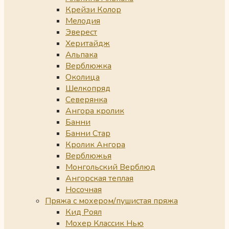
Крейзи Колор
Мелодия
Эверест
Херитайдж
Альпака
Верблюжка
Околица
Шелкопряд
Северянка
Ангора кролик
Банни
Банни Стар
Кролик Ангора
Верблюжья
Монгольский Верблюд
Ангорская теплая
Носочная
Пряжа с мохером/пушистая пряжа
Кид Роял
Мохер Классик Нью