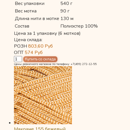
Вес упаковки
540 г
Вес мотка
90 г
Длина нити в мотке
130 м
Состав
Полиэстер 100%
Цена за 1 упаковку (6 мотков)
Цена склада:
РОЗН
803,60
Руб
ОПТ
574
Руб
Цены розничного магазина по телефону: +7(499) 272-12-55
Макраме 155 бежевый