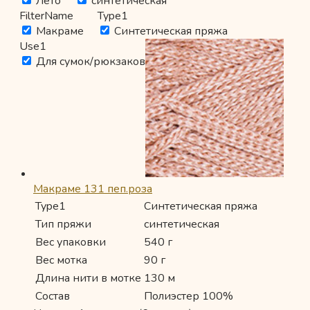
Лето
синтетическая
FilterName
Type1
Макраме
Синтетическая пряжа
Use1
Для сумок/рюкзаков
Макраме 131 пеп.роза
Type1
Синтетическая пряжа
Тип пряжи
синтетическая
Вес упаковки
540 г
Вес мотка
90 г
Длина нити в мотке
130 м
Состав
Полиэстер 100%