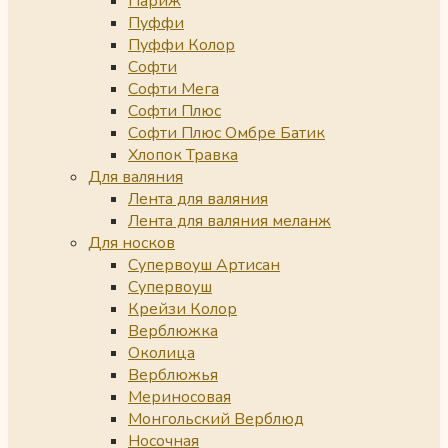
Париж
Пуффи
Пуффи Колор
Софти
Софти Мега
Софти Плюс
Софти Плюс Омбре Батик
Хлопок Травка
Для валяния
Лента для валяния
Лента для валяния меланж
Для носков
Супервоуш Артисан
Супервоуш
Крейзи Колор
Верблюжка
Околица
Верблюжья
Мериносовая
Монгольский Верблюд
Носочная