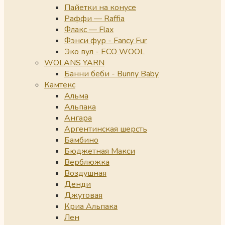
Пайетки на конусе
Раффи — Raffia
Флакс — Flax
Фэнси фур - Fancy Fur
Эко вул - ECO WOOL
WOLANS YARN
Банни беби - Bunny Baby
Камтекс
Альма
Альпака
Ангара
Аргентинская шерсть
Бамбино
Бюджетная Макси
Верблюжка
Воздушная
Денди
Джутовая
Криа Альпака
Лен