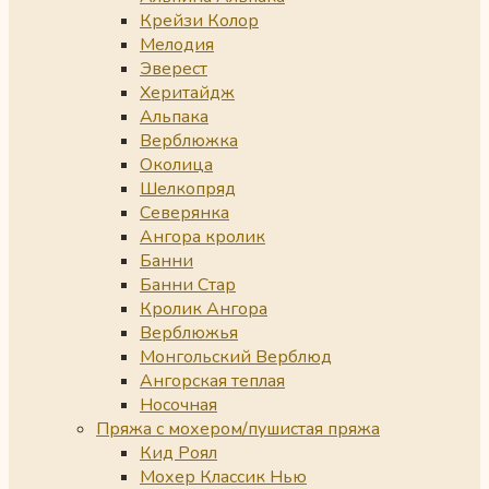
Крейзи Колор
Мелодия
Эверест
Херитайдж
Альпака
Верблюжка
Околица
Шелкопряд
Северянка
Ангора кролик
Банни
Банни Стар
Кролик Ангора
Верблюжья
Монгольский Верблюд
Ангорская теплая
Носочная
Пряжа с мохером/пушистая пряжа
Кид Роял
Мохер Классик Нью