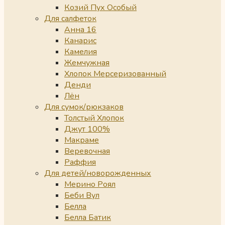
Козий Пух Особый
Для салфеток
Анна 16
Канарис
Камелия
Жемчужная
Хлопок Мерсеризованный
Денди
Лён
Для сумок/рюкзаков
Толстый Хлопок
Джут 100%
Макраме
Веревочная
Раффия
Для детей/новорожденных
Мерино Роял
Беби Вул
Белла
Белла Батик