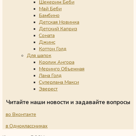
Шекерим Беби
Май Беби
Бамбино
Детская Новинка
Детский Каприз
Соната
Джинс
Коттон Голд
Для шапок
Кролик Ангора
Меринго Объемная
Лана Голд
Суперлана Макси
Эверест
Читайте наши новости и задавайте вопросы
во Вконтакте
в Одноклассниках