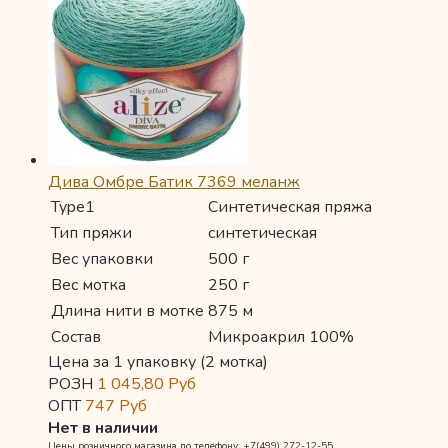
Дива Омбре Батик 7369 меланж
Type1
Синтетическая пряжа
Тип пряжи
синтетическая
Вес упаковки
500 г
Вес мотка
250 г
Длина нити в мотке
875 м
Состав
Микроакрил 100%
Цена за 1 упаковку (2 мотка)
РОЗН
1 045,80
Руб
ОПТ
747
Руб
Нет в наличии
Цены розничного магазина по телефону: +7(499) 272-12-55