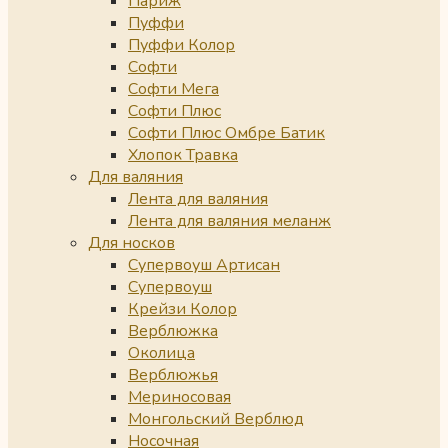
Париж
Пуффи
Пуффи Колор
Софти
Софти Мега
Софти Плюс
Софти Плюс Омбре Батик
Хлопок Травка
Для валяния
Лента для валяния
Лента для валяния меланж
Для носков
Супервоуш Артисан
Супервоуш
Крейзи Колор
Верблюжка
Околица
Верблюжья
Мериносовая
Монгольский Верблюд
Носочная