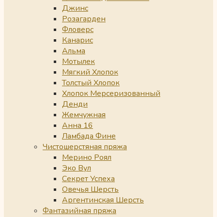
Джинс
Розагарден
Фловерс
Канарис
Альма
Мотылек
Мягкий Хлопок
Толстый Хлопок
Хлопок Мерсеризованный
Денди
Жемчужная
Анна 16
Ламбада Фине
Чистошерстяная пряжа
Мерино Роял
Эко Вул
Секрет Успеха
Овечья Шерсть
Аргентинская Шерсть
Фантазийная пряжа