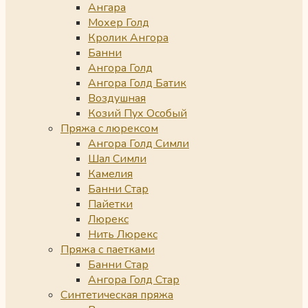
Ангара
Мохер Голд
Кролик Ангора
Банни
Ангора Голд
Ангора Голд Батик
Воздушная
Козий Пух Особый
Пряжа с люрексом
Ангора Голд Симли
Шал Симли
Камелия
Банни Стар
Пайетки
Люрекс
Нить Люрекс
Пряжа с паетками
Банни Стар
Ангора Голд Стар
Синтетическая пряжа