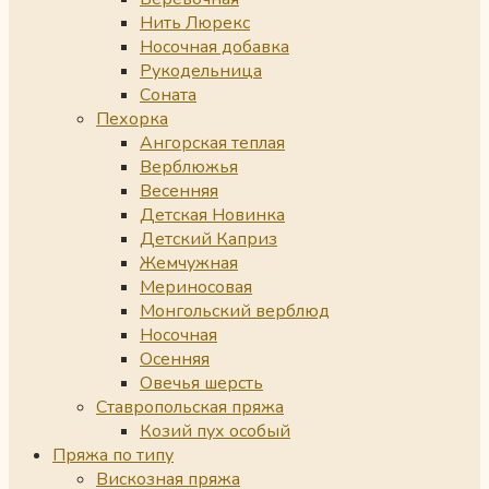
Нить Люрекс
Носочная добавка
Рукодельница
Соната
Пехорка
Ангорская теплая
Верблюжья
Весенняя
Детская Новинка
Детский Каприз
Жемчужная
Мериносовая
Монгольский верблюд
Носочная
Осенняя
Овечья шерсть
Ставропольская пряжа
Козий пух особый
Пряжа по типу
Вискозная пряжа