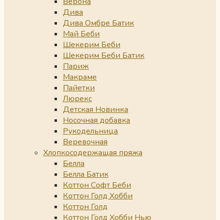
Верона
Дива
Дива Омбре Батик
Май Беби
Шекерим Беби
Шекерим Беби Батик
Париж
Макраме
Пайетки
Люрекс
Детская Новинка
Носочная добавка
Рукодельница
Веревочная
Хлопкосодержащая пряжа
Белла
Белла Батик
Коттон Софт Беби
Коттон Голд Хобби
Коттон Голд
Коттон Голд Хобби Нью