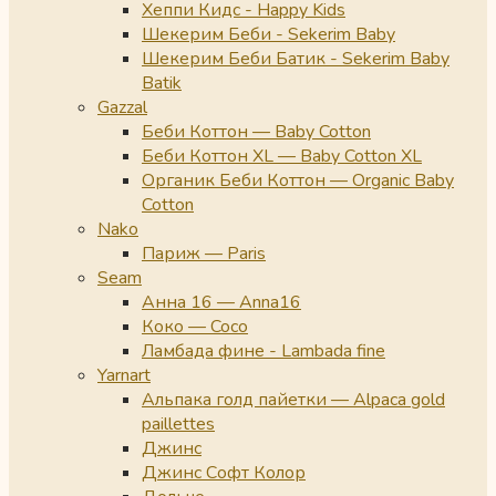
Хеппи Кидс - Happy Kids
Шекерим Беби - Sekerim Baby
Шекерим Беби Батик - Sekerim Baby
Batik
Gazzal
Беби Коттон — Baby Cotton
Беби Коттон XL — Baby Cotton XL
Органик Беби Коттон — Organic Baby
Cotton
Nako
Париж — Paris
Seam
Анна 16 — Anna16
Коко — Coco
Ламбада фине - Lambada fine
Yarnart
Альпака голд пайетки — Alpaca gold
paillettes
Джинс
Джинс Софт Колор