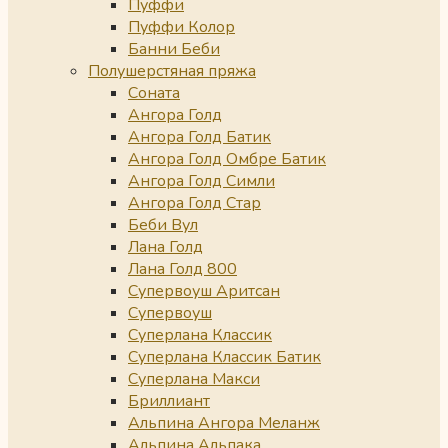
Пуффи
Пуффи Колор
Банни Беби
Полушерстяная пряжа
Соната
Ангора Голд
Ангора Голд Батик
Ангора Голд Омбре Батик
Ангора Голд Симли
Ангора Голд Стар
Беби Вул
Лана Голд
Лана Голд 800
Супервоуш Аритсан
Супервоуш
Суперлана Классик
Суперлана Классик Батик
Суперлана Макси
Бриллиант
Альпина Ангора Меланж
Альпина Альпака