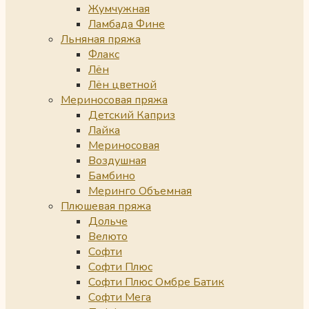
Жумчужная
Ламбада Фине
Льняная пряжа
Флакс
Лён
Лён цветной
Мериносовая пряжа
Детский Каприз
Лайка
Мериносовая
Воздушная
Бамбино
Меринго Объемная
Плюшевая пряжа
Дольче
Велюто
Софти
Софти Плюс
Софти Плюс Омбре Батик
Софти Мега