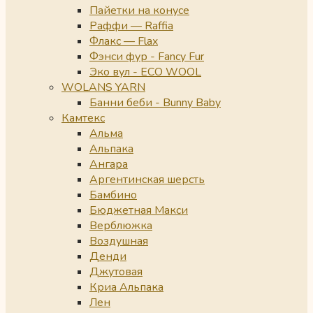
Пайетки на конусе
Раффи — Raffia
Флакс — Flax
Фэнси фур - Fancy Fur
Эко вул - ECO WOOL
WOLANS YARN
Банни беби - Bunny Baby
Камтекс
Альма
Альпака
Ангара
Аргентинская шерсть
Бамбино
Бюджетная Макси
Верблюжка
Воздушная
Денди
Джутовая
Криа Альпака
Лен