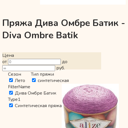
Пряжа Дива Омбре Батик -
Diva Ombre Batik
Цена
от
до
руб.
Сезон
Тип пряжи
Лето
синтетическая
FilterName
Дива Омбре Батик
Type1
Синтетическая пряжа