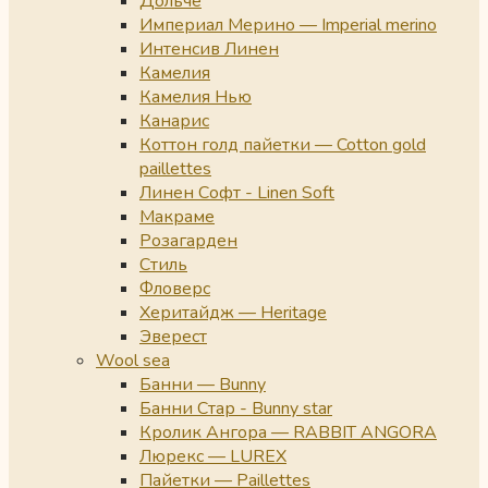
Дольче
Империал Мерино — Imperial merino
Интенсив Линен
Камелия
Камелия Нью
Канарис
Коттон голд пайетки — Cotton gold
paillettes
Линен Софт - Linen Soft
Макраме
Розагарден
Стиль
Фловерс
Херитайдж — Heritage
Эверест
Wool sea
Банни — Bunny
Банни Стар - Bunny star
Кролик Ангора — RABBIT ANGORA
Люрекс — LUREX
Пайетки — Paillettes