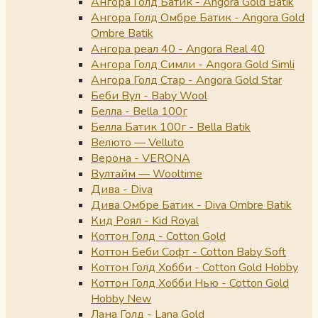
Ангора Голд Батик - Angora Gold Batik
Ангора Голд Омбре Батик - Angora Gold
Ombre Batik
Ангора реал 40 - Angora Real 40
Ангора Голд Симли - Angora Gold Simli
Ангора Голд Стар - Angora Gold Star
Беби Вул - Baby Wool
Белла - Bella 100г
Белла Батик 100г - Bella Batik
Велюто — Velluto
Верона - VERONA
Вултайм — Wooltime
Дива - Diva
Дива Омбре Батик - Diva Ombre Batik
Кид Роял - Kid Royal
Коттон Голд - Cotton Gold
Коттон Беби Софт - Cotton Baby Soft
Коттон Голд Хобби - Cotton Gold Hobby
Коттон Голд Хобби Нью - Cotton Gold
Hobby New
Лана Голд - Lana Gold