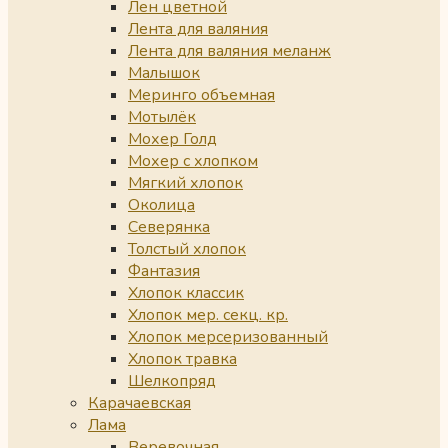
Лен цветной
Лента для валяния
Лента для валяния меланж
Малышок
Меринго объемная
Мотылёк
Мохер Голд
Мохер с хлопком
Мягкий хлопок
Околица
Северянка
Толстый хлопок
Фантазия
Хлопок классик
Хлопок мер. секц. кр.
Хлопок мерсеризованный
Хлопок травка
Шелкопряд
Карачаевская
Лама
Веревочная