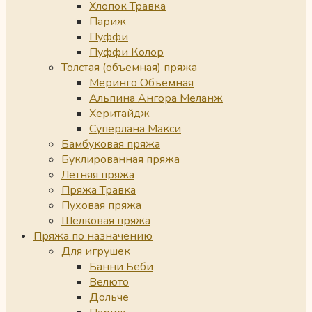
Хлопок Травка
Париж
Пуффи
Пуффи Колор
Толстая (объемная) пряжа
Меринго Объемная
Альпина Ангора Меланж
Херитайдж
Суперлана Макси
Бамбуковая пряжа
Буклированная пряжа
Летняя пряжа
Пряжа Травка
Пуховая пряжа
Шелковая пряжа
Пряжа по назначению
Для игрушек
Банни Беби
Велюто
Дольче