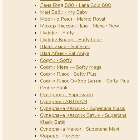
Лана Голд 800 - Lana Gold 800
Май Беби - My Baby
Мерино Роял - Merino Royal
Мохер Классик Нью - Mohair New
Пуффи - Puffy
Пуффи Колор - Puffy Color
Шал Симли - Sal Simli
Шал Абие - Sal Abiye
Софти - Softy
Софти Мега — Softy Mega
Софти Плюс - Softy Plus
Софти Плюс Омбре Батик - Softy Plus
Ombre Batik
Супервош - Superwash
Супервош ARTISAN
Суперлана Классик - Superlana Klasik
Суперлана Классик Батик - Superlana
Klasik Batik
Суперлана Макси - Superlana Maxi
Фореве - Forever