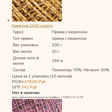
Камелия 2440 золото
Type1
Пряжа с люрексом
Тип пряжи
пряжа с люрексом
Вес упаковки
200 г
Вес мотка
20 г
Длина нити в
190 м
мотке
Состав
Полиэстер 70%, Метанит 30%
Цена за 1 упаковку (10 мотков)
РОЗН
478,80
Руб
ОПТ
342
Руб
Нет в наличии
Цены розничного магазина по телефону: +7(499) 272-12-55