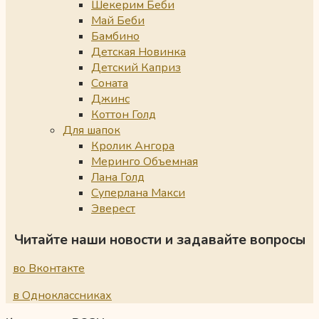
Шекерим Беби
Май Беби
Бамбино
Детская Новинка
Детский Каприз
Соната
Джинс
Коттон Голд
Для шапок
Кролик Ангора
Меринго Объемная
Лана Голд
Суперлана Макси
Эверест
Читайте наши новости и задавайте вопросы
во Вконтакте
в Одноклассниках