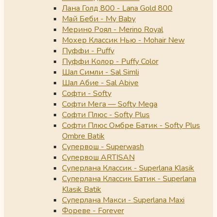
Лана Голд 800 - Lana Gold 800
Май Беби - My Baby
Мерино Роял - Merino Royal
Мохер Классик Нью - Mohair New
Пуффи - Puffy
Пуффи Колор - Puffy Color
Шал Симли - Sal Simli
Шал Абие - Sal Abiye
Софти - Softy
Софти Мега — Softy Mega
Софти Плюс - Softy Plus
Софти Плюс Омбре Батик - Softy Plus
Ombre Batik
Супервош - Superwash
Супервош ARTISAN
Суперлана Классик - Superlana Klasik
Суперлана Классик Батик - Superlana
Klasik Batik
Суперлана Макси - Superlana Maxi
Фореве - Forever