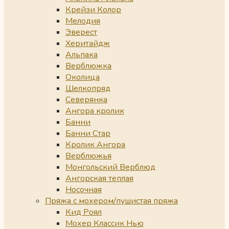
Крейзи Колор
Мелодия
Эверест
Херитайдж
Альпака
Верблюжка
Околица
Шелкопряд
Северянка
Ангора кролик
Банни
Банни Стар
Кролик Ангора
Верблюжья
Монгольский Верблюд
Ангорская теплая
Носочная
Пряжа с мохером/пушистая пряжа
Кид Роял
Мохер Классик Нью