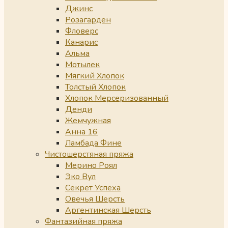
Джинс
Розагарден
Фловерс
Канарис
Альма
Мотылек
Мягкий Хлопок
Толстый Хлопок
Хлопок Мерсеризованный
Денди
Жемчужная
Анна 16
Ламбада Фине
Чистошерстяная пряжа
Мерино Роял
Эко Вул
Секрет Успеха
Овечья Шерсть
Аргентинская Шерсть
Фантазийная пряжа