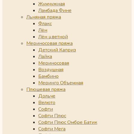
Жумчужная
Ламбада Фине
Льняная пряжа
Флакс
Лён
Лён цветной
Мериносовая пряжа
Детский Каприз
Лайка
Мериносовая
Воздушная
Бамбино
Меринго Объемная
Плюшевая пряжа
Дольче
Велюто
Софти
Софти Плюс
Софти Плюс Омбре Батик
Софти Мега