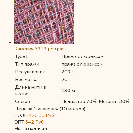
Камелия 3313 роз.разн.
Type1
Пряжа с люрексом
Тип пряжи
пряжа с люрексом
Вес упаковки
200 г
Вес мотка
20 г
Длина нити в
190 м
мотке
Состав
Полиэстер 70%, Метанит 30%
Цена за 1 упаковку (10 мотков)
РОЗН
478,80
Руб
ОПТ
342
Руб
Нет в наличии