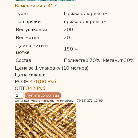
Камелия мята 427
Type1
Пряжа с люрексом
Тип пряжи
пряжа с люрексом
Вес упаковки
200 г
Вес мотка
20 г
Длина нити в
190 м
мотке
Состав
Полиэстер 70%, Метанит 30%
Цена за 1 упаковку (10 мотков)
Цена склада:
РОЗН
478,80
Руб
ОПТ
342
Руб
Цены розничного магазина по телефону: +7(499) 272-12-55