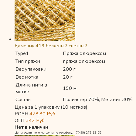
Камелия 419 бежевый светлый
Type1
Пряжа с люрексом
Тип пряжи
пряжа с люрексом
Вес упаковки
200 г
Вес мотка
20 г
Длина нити в
190 м
мотке
Состав
Полиэстер 70%, Метанит 30%
Цена за 1 упаковку (10 мотков)
РОЗН
478,80
Руб
ОПТ
342
Руб
Нет в наличии
Цены розничного магазина по телефону: +7(499) 272-12-55