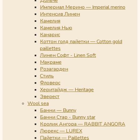
Дольче
Империал Мерино — Imperial merino
Интенсив Линен
Камелия
Камелия Нью
Канарис
Коттон голд пайетки — Cotton gold
paillettes
Линен Софт - Linen Soft
Макраме
Розагарден
Стиль
Фловерс
Херитайдж — Heritage
Эверест
Wool sea
Банни — Bunny
Банни Стар - Bunny star
Кролик Ангора — RABBIT ANGORA
Люрекс — LUREX
Пайетки — Paillettes