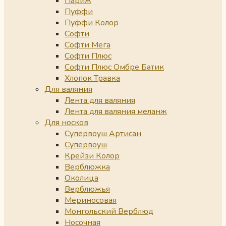
Париж
Пуффи
Пуффи Колор
Софти
Софти Мега
Софти Плюс
Софти Плюс Омбре Батик
Хлопок Травка
Для валяния
Лента для валяния
Лента для валяния меланж
Для носков
Супервоуш Артисан
Супервоуш
Крейзи Колор
Верблюжка
Околица
Верблюжья
Мериносовая
Монгольский Верблюд
Носочная