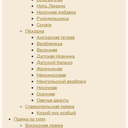
Нить Люрекс
Носочная добавка
Рукодельница
Соната
Пехорка
Ангорская теплая
Верблюжья
Весенняя
Детская Новинка
Детский Каприз
Жемчужная
Мериносовая
Монгольский верблюд
Носочная
Осенняя
Овечья шерсть
Ставропольская пряжа
Козий пух особый
Пряжа по типу
Вискозная пряжа