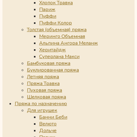
Хлопок Травка
Париж
Пуффи
Пуффи Колор
Толстая (объемная) пряжа
Меринго Объемная
Альпина Ангора Меланж
Херитайдж
Суперлана Макси
Бамбуковая пряжа
Буклированная пряжа
Летняя пряжа
Пряжа Травка
Пуховая пряжа
Шелковая пряжа
Пряжа по назначению
Для игрушек
Банни Беби
Велюто
Дольче