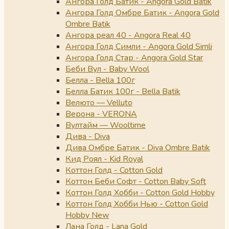
Ангора Голд Батик - Angora Gold Batik
Ангора Голд Омбре Батик - Angora Gold
Ombre Batik
Ангора реал 40 - Angora Real 40
Ангора Голд Симли - Angora Gold Simli
Ангора Голд Стар - Angora Gold Star
Беби Вул - Baby Wool
Белла - Bella 100г
Белла Батик 100г - Bella Batik
Велюто — Velluto
Верона - VERONA
Вултайм — Wooltime
Дива - Diva
Дива Омбре Батик - Diva Ombre Batik
Кид Роял - Kid Royal
Коттон Голд - Cotton Gold
Коттон Беби Софт - Cotton Baby Soft
Коттон Голд Хобби - Cotton Gold Hobby
Коттон Голд Хобби Нью - Cotton Gold
Hobby New
Лана Голд - Lana Gold