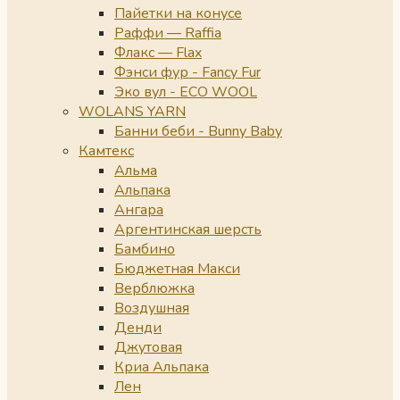
Пайетки на конусе
Раффи — Raffia
Флакс — Flax
Фэнси фур - Fancy Fur
Эко вул - ECO WOOL
WOLANS YARN
Банни беби - Bunny Baby
Камтекс
Альма
Альпака
Ангара
Аргентинская шерсть
Бамбино
Бюджетная Макси
Верблюжка
Воздушная
Денди
Джутовая
Криа Альпака
Лен