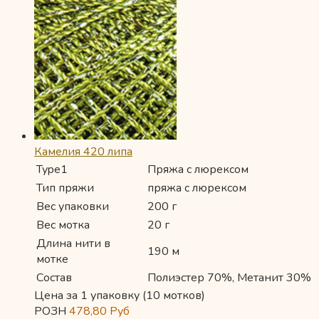
Камелия 420 липа
Type1
Пряжа с люрексом
Тип пряжи
пряжа с люрексом
Вес упаковки
200 г
Вес мотка
20 г
Длина нити в
190 м
мотке
Состав
Полиэстер 70%, Метанит 30%
Цена за 1 упаковку (10 мотков)
РОЗН
478,80
Руб