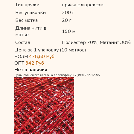
Тип пряжи
пряжа с люрексом
Вес упаковки
200 г
Вес мотка
20 г
Длина нити в
190 м
мотке
Состав
Полиэстер 70%, Метанит 30%
Цена за 1 упаковку (10 мотков)
РОЗН
478,80
Руб
ОПТ
342
Руб
Нет в наличии
Цены розничного магазина по телефону: +7(499) 272-12-55