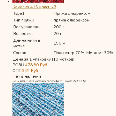
Камелия 416 красный
Type1
Пряжа с люрексом
Тип пряжи
пряжа с люрексом
Вес упаковки
200 г
Вес мотка
20 г
Длина нити в
190 м
мотке
Состав
Полиэстер 70%, Метанит 30%
Цена за 1 упаковку (10 мотков)
РОЗН
478,80
Руб
ОПТ
342
Руб
Нет в наличии
Цены розничного магазина по телефону: +7(499) 272-12-55