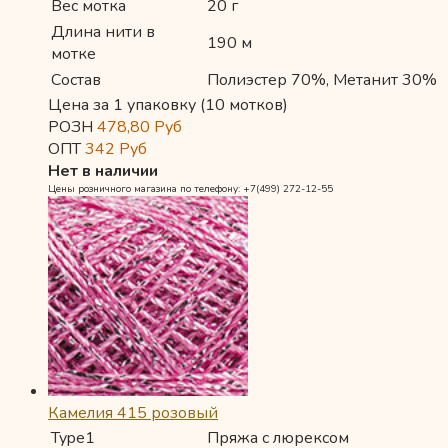
Вес мотка
20 г
Длина нити в
190 м
мотке
Состав
Полиэстер 70%, Метанит 30%
Цена за 1 упаковку (10 мотков)
РОЗН
478,80
Руб
ОПТ
342
Руб
Нет в наличии
Цены розничного магазина по телефону: +7(499) 272-12-55
Камелия 415 розовый
Type1
Пряжа с люрексом