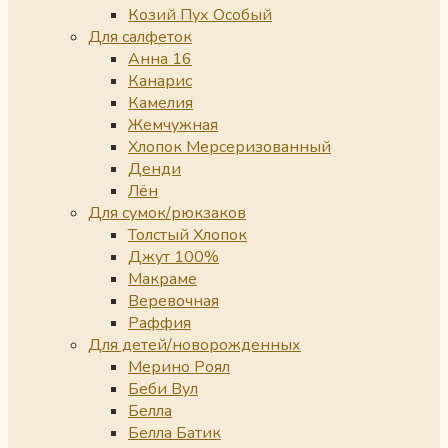
Козий Пух Особый
Для салфеток
Анна 16
Канарис
Камелия
Жемчужная
Хлопок Мерсеризованный
Денди
Лён
Для сумок/рюкзаков
Толстый Хлопок
Джут 100%
Макраме
Веревочная
Раффия
Для детей/новорожденных
Мерино Роял
Беби Вул
Белла
Белла Батик