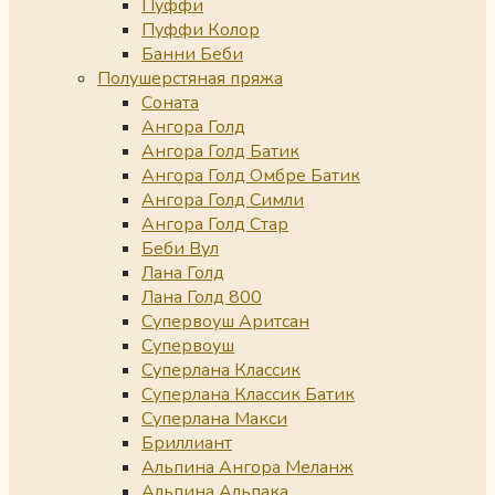
Пуффи
Пуффи Колор
Банни Беби
Полушерстяная пряжа
Соната
Ангора Голд
Ангора Голд Батик
Ангора Голд Омбре Батик
Ангора Голд Симли
Ангора Голд Стар
Беби Вул
Лана Голд
Лана Голд 800
Супервоуш Аритсан
Супервоуш
Суперлана Классик
Суперлана Классик Батик
Суперлана Макси
Бриллиант
Альпина Ангора Меланж
Альпина Альпака