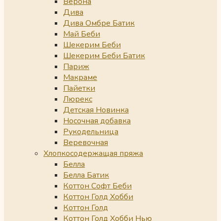
Верона
Дива
Дива Омбре Батик
Май Беби
Шекерим Беби
Шекерим Беби Батик
Париж
Макраме
Пайетки
Люрекс
Детская Новинка
Носочная добавка
Рукодельница
Веревочная
Хлопкосодержащая пряжа
Белла
Белла Батик
Коттон Софт Беби
Коттон Голд Хобби
Коттон Голд
Коттон Голд Хобби Нью