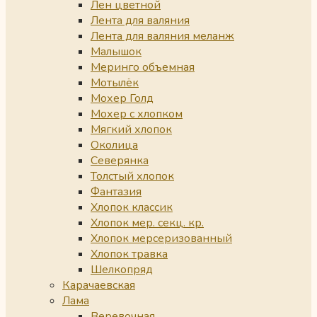
Лен цветной
Лента для валяния
Лента для валяния меланж
Малышок
Меринго объемная
Мотылёк
Мохер Голд
Мохер с хлопком
Мягкий хлопок
Околица
Северянка
Толстый хлопок
Фантазия
Хлопок классик
Хлопок мер. секц. кр.
Хлопок мерсеризованный
Хлопок травка
Шелкопряд
Карачаевская
Лама
Веревочная