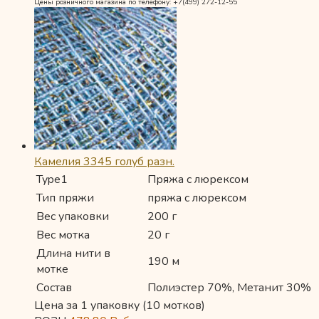
Цены розничного магазина по телефону: +7(499) 272-12-55
Камелия 3345 голуб разн.
Type1
Пряжа с люрексом
Тип пряжи
пряжа с люрексом
Вес упаковки
200 г
Вес мотка
20 г
Длина нити в
190 м
мотке
Состав
Полиэстер 70%, Метанит 30%
Цена за 1 упаковку (10 мотков)