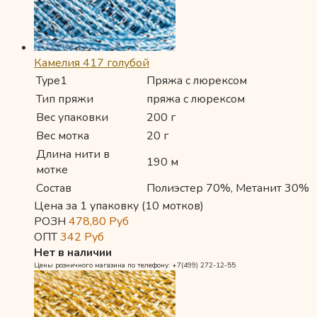
Камелия 417 голубой
Type1
Пряжа с люрексом
Тип пряжи
пряжа с люрексом
Вес упаковки
200 г
Вес мотка
20 г
Длина нити в
190 м
мотке
Состав
Полиэстер 70%, Метанит 30%
Цена за 1 упаковку (10 мотков)
РОЗН
478,80
Руб
ОПТ
342
Руб
Нет в наличии
Цены розничного магазина по телефону: +7(499) 272-12-55