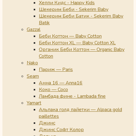
Хеппи Кидс - Happy Kids
Шекерим Беби - Sekerim Baby
Шекерим Беби Батик - Sekerim Baby
Batik
Gazzal
Беби Коттон — Baby Cotton
Беби Коттон XL — Baby Cotton XL
Органик Беби Коттон — Organic Baby
Cotton
Nako
Париж — Paris
Seam
Анна 16 — Anna16
Коко — Coco
Ламбада фине - Lambada fine
Yarnart
Альпака голд пайетки — Alpaca gold
paillettes
Джинс
Джинс Софт Колор