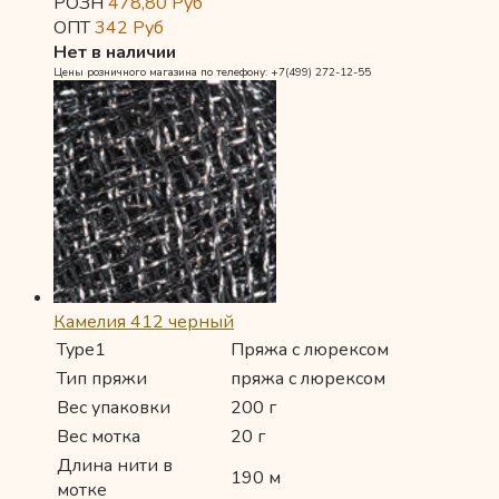
РОЗН
478,80
Руб
ОПТ
342
Руб
Нет в наличии
Цены розничного магазина по телефону: +7(499) 272-12-55
Камелия 412 черный
Type1
Пряжа с люрексом
Тип пряжи
пряжа с люрексом
Вес упаковки
200 г
Вес мотка
20 г
Длина нити в
190 м
мотке