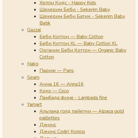
Хеппи Кидс - Happy Kids
Шекерим Беби - Sekerim Baby
Шекерим Беби Батик - Sekerim Baby
Batik
Gazzal
Беби Коттон — Baby Cotton
Беби Коттон XL — Baby Cotton XL
Органик Беби Коттон — Organic Baby
Cotton
Nako
Париж — Paris
Seam
Анна 16 — Anna16
Коко — Coco
Ламбада фине - Lambada fine
Yarnart
Альпака голд пайетки — Alpaca gold
paillettes
Джинс
Джинс Софт Колор