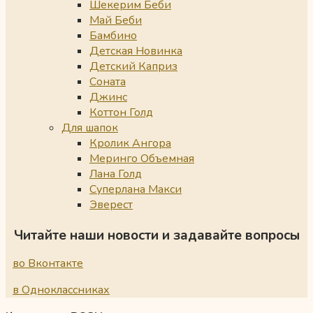
Шекерим Беби
Май Беби
Бамбино
Детская Новинка
Детский Каприз
Соната
Джинс
Коттон Голд
Для шапок
Кролик Ангора
Меринго Объемная
Лана Голд
Суперлана Макси
Эверест
Читайте наши новости и задавайте вопросы
во Вконтакте
в Одноклассниках