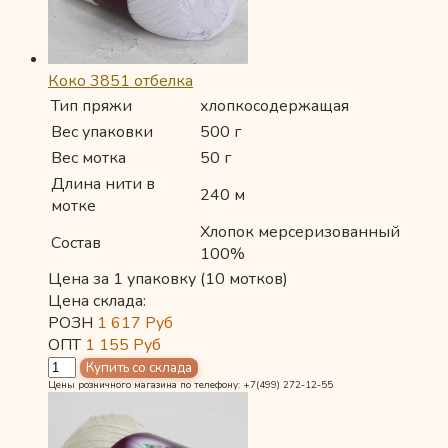
Коко 3851 отбелка
Тип пряжи
хлопкосодержащая
Вес упаковки
500 г
Вес мотка
50 г
Длина нити в
240 м
мотке
Хлопок мерсеризованный
Состав
100%
Цена за 1 упаковку (10 мотков)
Цена склада:
РОЗН
1 617
Руб
ОПТ
1 155
Руб
Цены розничного магазина по телефону: +7(499) 272-12-55