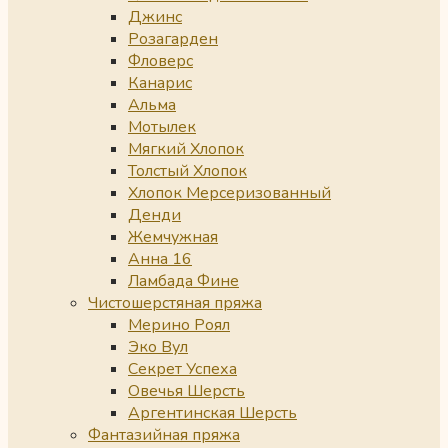
Джинс
Розагарден
Фловерс
Канарис
Альма
Мотылек
Мягкий Хлопок
Толстый Хлопок
Хлопок Мерсеризованный
Денди
Жемчужная
Анна 16
Ламбада Фине
Чистошерстяная пряжа
Мерино Роял
Эко Вул
Секрет Успеха
Овечья Шерсть
Аргентинская Шерсть
Фантазийная пряжа