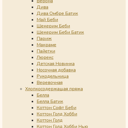
Верона
Дива
Дива Омбре Батик
Май Беби
Шекерим Беби
Шекерим Беби Батик
Париж
Макраме
Пайетки
Люрекс
Детская Новинка
Носочная добавка
Рукодельница
Веревочная
Хлопкосодержащая пряжа
Белла
Белла Батик
Коттон Софт Беби
Коттон Голд Хобби
Коттон Голд
Коттон Голд Хобби Нью