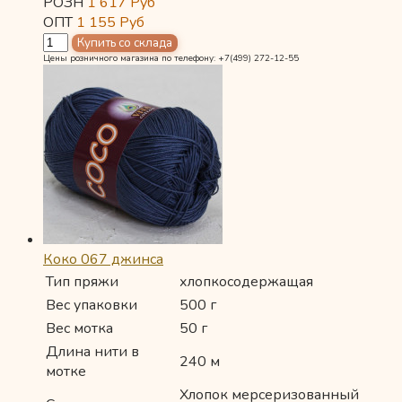
РОЗН
1 617
Руб
ОПТ
1 155
Руб
Цены розничного магазина по телефону: +7(499) 272-12-55
Коко 067 джинса
Тип пряжи
хлопкосодержащая
Вес упаковки
500 г
Вес мотка
50 г
Длина нити в
240 м
мотке
Хлопок мерсеризованный