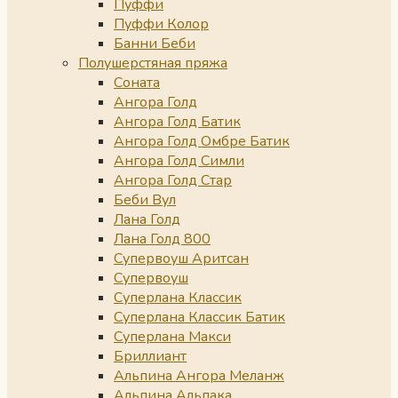
Пуффи
Пуффи Колор
Банни Беби
Полушерстяная пряжа
Соната
Ангора Голд
Ангора Голд Батик
Ангора Голд Омбре Батик
Ангора Голд Симли
Ангора Голд Стар
Беби Вул
Лана Голд
Лана Голд 800
Супервоуш Аритсан
Супервоуш
Суперлана Классик
Суперлана Классик Батик
Суперлана Макси
Бриллиант
Альпина Ангора Меланж
Альпина Альпака