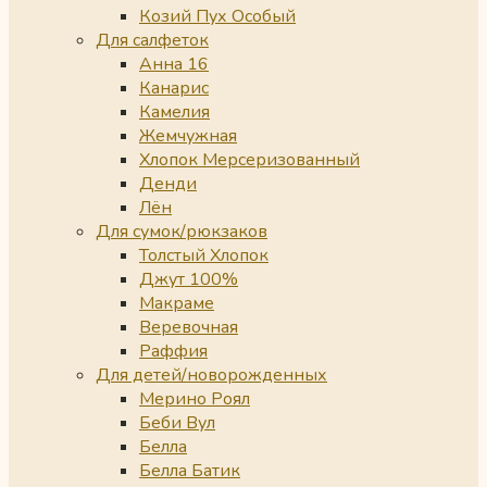
Козий Пух Особый
Для салфеток
Анна 16
Канарис
Камелия
Жемчужная
Хлопок Мерсеризованный
Денди
Лён
Для сумок/рюкзаков
Толстый Хлопок
Джут 100%
Макраме
Веревочная
Раффия
Для детей/новорожденных
Мерино Роял
Беби Вул
Белла
Белла Батик