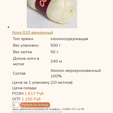
Коко 010 ванильный
Тип пряжи
хлопкосодержащая
Вес упаковки
500 г
Вес мотка
50 г
Длина нити в
240 м
мотке
Хлопок мерсеризованный
Состав
100%
Цена за 1 упаковку (10 мотков)
Цена склада:
РОЗН
1 617
Руб
ОПТ
1 155
Руб
Цены розничного магазина по телефону: +7(499) 272-12-55