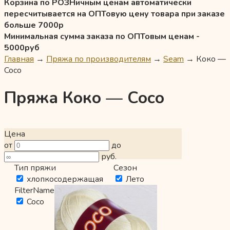
Корзина по РОЗНичным ценам автоматически
пересчитывается на ОПТовую цену товара при заказе
больше 7000р
Минимальная сумма заказа по ОПТовым ценам -
5000руб
Главная
→
Пряжа по производителям
→
Seam
→
Коко —
Coco
Пряжа Коко — Coco
Цена
от
до
руб.
Тип пряжи
Сезон
хлопкосодержащая
Лето
FilterName
Coco