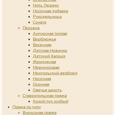
Нить Люрекс
Носочная добавка
Рукодельница
Соната
Пехорка
Ангорская теплая
Верблюжья
Весенняя
Детская Новинка
Детский Каприз
Жемчужная
Мериносовая
Монгольский верблюд
Носочная
Осенняя
Овечья шерсть
Ставропольская пряжа
Козий пух особый
Пряжа по типу
Вискозная пряжа