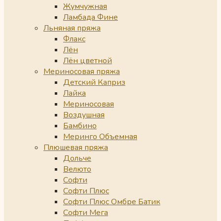
Жумчужная
Ламбада Фине
Льняная пряжа
Флакс
Лён
Лён цветной
Мериносовая пряжа
Детский Каприз
Лайка
Мериносовая
Воздушная
Бамбино
Меринго Объемная
Плюшевая пряжа
Дольче
Велюто
Софти
Софти Плюс
Софти Плюс Омбре Батик
Софти Мега