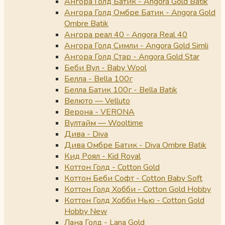
Ангора Голд Батик - Angora Gold Batik
Ангора Голд Омбре Батик - Angora Gold
Ombre Batik
Ангора реал 40 - Angora Real 40
Ангора Голд Симли - Angora Gold Simli
Ангора Голд Стар - Angora Gold Star
Беби Вул - Baby Wool
Белла - Bella 100г
Белла Батик 100г - Bella Batik
Велюто — Velluto
Верона - VERONA
Вултайм — Wooltime
Дива - Diva
Дива Омбре Батик - Diva Ombre Batik
Кид Роял - Kid Royal
Коттон Голд - Cotton Gold
Коттон Беби Софт - Cotton Baby Soft
Коттон Голд Хобби - Cotton Gold Hobby
Коттон Голд Хобби Нью - Cotton Gold
Hobby New
Лана Голд - Lana Gold