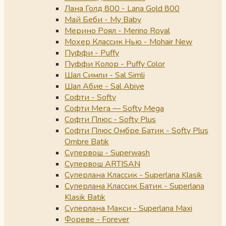
Лана Голд 800 - Lana Gold 800
Май Беби - My Baby
Мерино Роял - Merino Royal
Мохер Классик Нью - Mohair New
Пуффи - Puffy
Пуффи Колор - Puffy Color
Шал Симли - Sal Simli
Шал Абие - Sal Abiye
Софти - Softy
Софти Мега — Softy Mega
Софти Плюс - Softy Plus
Софти Плюс Омбре Батик - Softy Plus
Ombre Batik
Супервош - Superwash
Супервош ARTISAN
Суперлана Классик - Superlana Klasik
Суперлана Классик Батик - Superlana
Klasik Batik
Суперлана Макси - Superlana Maxi
Фореве - Forever