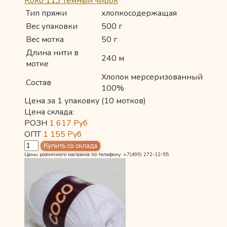
Коко 113 темный чирок
Тип пряжи
хлопкосодержащая
Вес упаковки
500 г
Вес мотка
50 г
Длина нити в
240 м
мотке
Хлопок мерсеризованный
Состав
100%
Цена за 1 упаковку (10 мотков)
Цена склада:
РОЗН
1 617
Руб
ОПТ
1 155
Руб
Цены розничного магазина по телефону: +7(499) 272-12-55