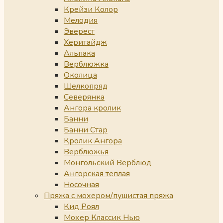
Крейзи Колор
Мелодия
Эверест
Херитайдж
Альпака
Верблюжка
Околица
Шелкопряд
Северянка
Ангора кролик
Банни
Банни Стар
Кролик Ангора
Верблюжья
Монгольский Верблюд
Ангорская теплая
Носочная
Пряжа с мохером/пушистая пряжа
Кид Роял
Мохер Классик Нью