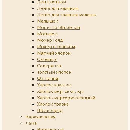
Лен цветной
Лента для валяния
Лента для валяния меланж
Малышок
Меринго объемная
Мотылёк
Мохер Голд
Мохер с хлопком
Мягкий хлопок
Околица
Северянка
Толстый хлопок
Фантазия
Хлопок классик
Хлопок мер. секц. кр.
Хлопок мерсеризованный
Хлопок травка
Шелкопряд
Карачаевская
Лама
Веревочная