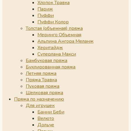
Хлопок Травка
Париж
Пуффи
Пуффи Колор
Толстая (объемная) пряжа
Меринго Объемная
Альпина Ангора Меланж
Херитайдж
Суперлана Макси
Бамбуковая пряжа
Буклированная пряжа
Летняя пряжа
Пряжа Травка
Пуховая пряжа
Шелковая пряжа
Пряжа по назначению
Для игрушек
Банни Беби
Велюто
Дольче