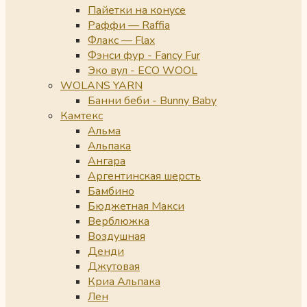
Пайетки на конусе
Раффи — Raffia
Флакс — Flax
Фэнси фур - Fancy Fur
Эко вул - ECO WOOL
WOLANS YARN
Банни беби - Bunny Baby
Камтекс
Альма
Альпака
Ангара
Аргентинская шерсть
Бамбино
Бюджетная Макси
Верблюжка
Воздушная
Денди
Джутовая
Криа Альпака
Лен