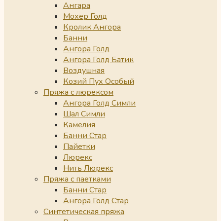
Ангара
Мохер Голд
Кролик Ангора
Банни
Ангора Голд
Ангора Голд Батик
Воздушная
Козий Пух Особый
Пряжа с люрексом
Ангора Голд Симли
Шал Симли
Камелия
Банни Стар
Пайетки
Люрекс
Нить Люрекс
Пряжа с паетками
Банни Стар
Ангора Голд Стар
Синтетическая пряжа