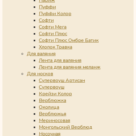
Париж
Пуффи
Пуффи Колор
Софти
Софти Мега
Софти Плюс
Софти Плюс Омбре Батик
Хлопок Травка
Для валяния
Лента для валяния
Лента для валяния меланж
Для носков
Супервоуш Артисан
Супервоуш
Крейзи Колор
Верблюжка
Околица
Верблюжья
Мериносовая
Монгольский Верблюд
Носочная