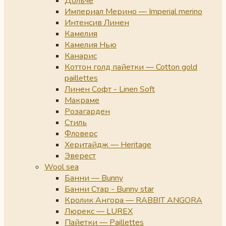
Дольче
Империал Мерино — Imperial merino
Интенсив Линен
Камелия
Камелия Нью
Канарис
Коттон голд пайетки — Cotton gold
paillettes
Линен Софт - Linen Soft
Макраме
Розагарден
Стиль
Фловерс
Херитайдж — Heritage
Эверест
Wool sea
Банни — Bunny
Банни Стар - Bunny star
Кролик Ангора — RABBIT ANGORA
Люрекс — LUREX
Пайетки — Paillettes