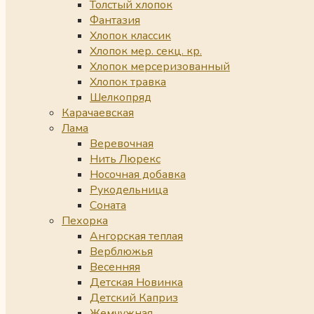
Толстый хлопок
Фантазия
Хлопок классик
Хлопок мер. секц. кр.
Хлопок мерсеризованный
Хлопок травка
Шелкопряд
Карачаевская
Лама
Веревочная
Нить Люрекс
Носочная добавка
Рукодельница
Соната
Пехорка
Ангорская теплая
Верблюжья
Весенняя
Детская Новинка
Детский Каприз
Жемчужная