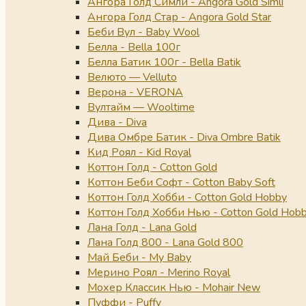
Ангора Голд Симли - Angora Gold Simli
Ангора Голд Стар - Angora Gold Star
Беби Вул - Baby Wool
Белла - Bella 100г
Белла Батик 100г - Bella Batik
Велюто — Velluto
Верона - VERONA
Вултайм — Wooltime
Дива - Diva
Дива Омбре Батик - Diva Ombre Batik
Кид Роял - Kid Royal
Коттон Голд - Cotton Gold
Коттон Беби Софт - Cotton Baby Soft
Коттон Голд Хобби - Cotton Gold Hobby
Коттон Голд Хобби Нью - Cotton Gold Hob
Лана Голд - Lana Gold
Лана Голд 800 - Lana Gold 800
Май Беби - My Baby
Мерино Роял - Merino Royal
Мохер Классик Нью - Mohair New
Пуффи - Puffy