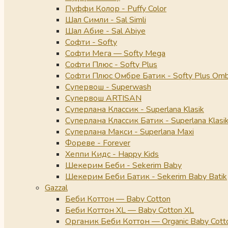
Пуффи Колор - Puffy Color
Шал Симли - Sal Simli
Шал Абие - Sal Abiye
Софти - Softy
Софти Мега — Softy Mega
Софти Плюс - Softy Plus
Софти Плюс Омбре Батик - Softy Plus Omb
Супервош - Superwash
Супервош ARTISAN
Суперлана Классик - Superlana Klasik
Суперлана Классик Батик - Superlana Klasik
Суперлана Макси - Superlana Maxi
Фореве - Forever
Хеппи Кидс - Happy Kids
Шекерим Беби - Sekerim Baby
Шекерим Беби Батик - Sekerim Baby Batik
Gazzal
Беби Коттон — Baby Cotton
Беби Коттон XL — Baby Cotton XL
Органик Беби Коттон — Organic Baby Cott