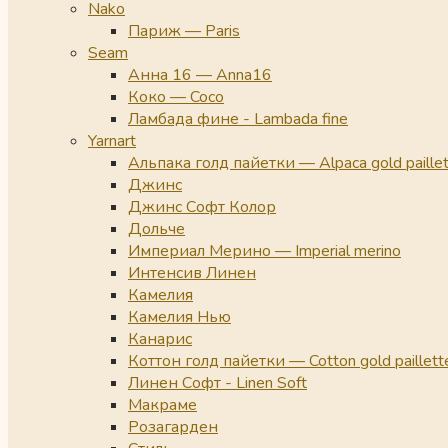
Nako
Париж — Paris
Seam
Анна 16 — Anna16
Коко — Coco
Ламбада фине - Lambada fine
Yarnart
Альпака голд пайетки — Alpaca gold paille
Джинс
Джинс Софт Колор
Дольче
Империал Мерино — Imperial merino
Интенсив Линен
Камелия
Камелия Нью
Канарис
Коттон голд пайетки — Cotton gold paillett
Линен Софт - Linen Soft
Макраме
Розагарден