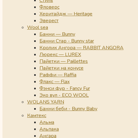
Стиль
Фловерс
Херитайдж — Heritage
Эверест
Wool sea
Банни — Bunny
Банни Стар - Bunny star
Кролик Ангора — RABBIT ANGORA
Люрекс — LUREX
Пайетки — Paillettes
Пайетки на конусе
Раффи — Raffia
Флакс — Flax
Фэнси фур - Fancy Fur
Эко вул - ECO WOOL
WOLANS YARN
Банни беби - Bunny Baby
Камтекс
Альма
Альпака
Ангара