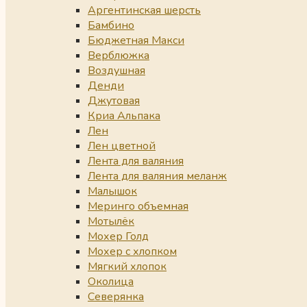
Аргентинская шерсть
Бамбино
Бюджетная Макси
Верблюжка
Воздушная
Денди
Джутовая
Криа Альпака
Лен
Лен цветной
Лента для валяния
Лента для валяния меланж
Малышок
Меринго объемная
Мотылёк
Мохер Голд
Мохер с хлопком
Мягкий хлопок
Околица
Северянка