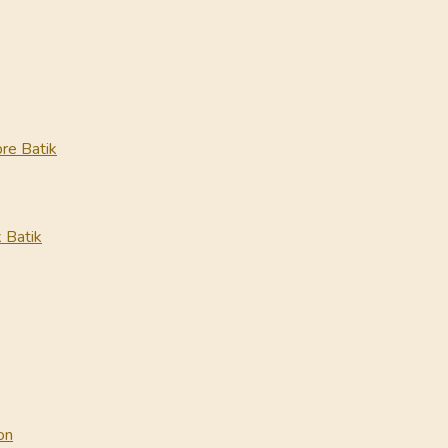
re Batik
 Batik
on