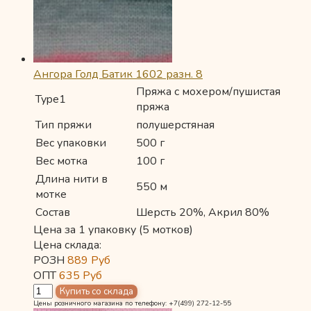
Ангора Голд Батик 1602 разн. 8
Пряжа с мохером/пушистая
Type1
пряжа
Тип пряжи
полушерстяная
Вес упаковки
500 г
Вес мотка
100 г
Длина нити в
550 м
мотке
Состав
Шерсть 20%, Акрил 80%
Цена за 1 упаковку (5 мотков)
Цена склада:
РОЗН
889
Руб
ОПТ
635
Руб
Цены розничного магазина по телефону: +7(499) 272-12-55