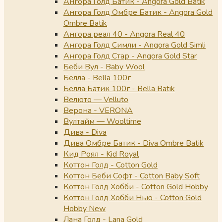
Ангора Голд Батик - Angora Gold Batik
Ангора Голд Омбре Батик - Angora Gold
Ombre Batik
Ангора реал 40 - Angora Real 40
Ангора Голд Симли - Angora Gold Simli
Ангора Голд Стар - Angora Gold Star
Беби Вул - Baby Wool
Белла - Bella 100г
Белла Батик 100г - Bella Batik
Велюто — Velluto
Верона - VERONA
Вултайм — Wooltime
Дива - Diva
Дива Омбре Батик - Diva Ombre Batik
Кид Роял - Kid Royal
Коттон Голд - Cotton Gold
Коттон Беби Софт - Cotton Baby Soft
Коттон Голд Хобби - Cotton Gold Hobby
Коттон Голд Хобби Нью - Cotton Gold
Hobby New
Лана Голд - Lana Gold