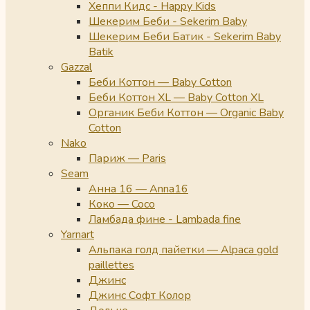
Хеппи Кидс - Happy Kids
Шекерим Беби - Sekerim Baby
Шекерим Беби Батик - Sekerim Baby
Batik
Gazzal
Беби Коттон — Baby Cotton
Беби Коттон XL — Baby Cotton XL
Органик Беби Коттон — Organic Baby
Cotton
Nako
Париж — Paris
Seam
Анна 16 — Anna16
Коко — Coco
Ламбада фине - Lambada fine
Yarnart
Альпака голд пайетки — Alpaca gold
paillettes
Джинс
Джинс Софт Колор