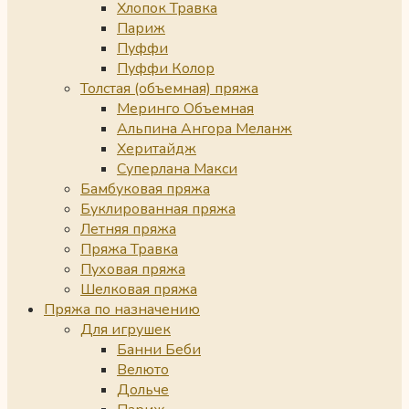
Хлопок Травка
Париж
Пуффи
Пуффи Колор
Толстая (объемная) пряжа
Меринго Объемная
Альпина Ангора Меланж
Херитайдж
Суперлана Макси
Бамбуковая пряжа
Буклированная пряжа
Летняя пряжа
Пряжа Травка
Пуховая пряжа
Шелковая пряжа
Пряжа по назначению
Для игрушек
Банни Беби
Велюто
Дольче