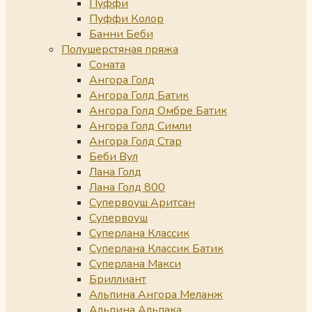
Пуффи
Пуффи Колор
Банни Беби
Полушерстяная пряжа
Соната
Ангора Голд
Ангора Голд Батик
Ангора Голд Омбре Батик
Ангора Голд Симли
Ангора Голд Стар
Беби Вул
Лана Голд
Лана Голд 800
Супервоуш Аритсан
Супервоуш
Суперлана Классик
Суперлана Классик Батик
Суперлана Макси
Бриллиант
Альпина Ангора Меланж
Альпина Альпака