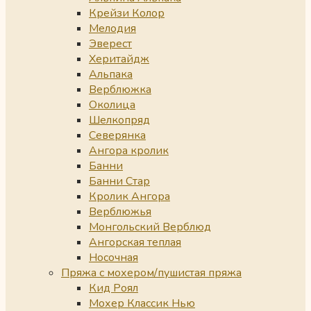
Крейзи Колор
Мелодия
Эверест
Херитайдж
Альпака
Верблюжка
Околица
Шелкопряд
Северянка
Ангора кролик
Банни
Банни Стар
Кролик Ангора
Верблюжья
Монгольский Верблюд
Ангорская теплая
Носочная
Пряжа с мохером/пушистая пряжа
Кид Роял
Мохер Классик Нью