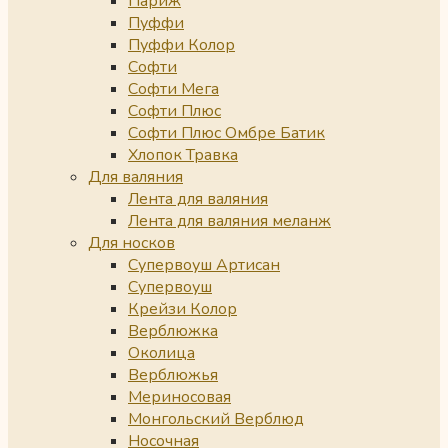
Париж
Пуффи
Пуффи Колор
Софти
Софти Мега
Софти Плюс
Софти Плюс Омбре Батик
Хлопок Травка
Для валяния
Лента для валяния
Лента для валяния меланж
Для носков
Супервоуш Артисан
Супервоуш
Крейзи Колор
Верблюжка
Околица
Верблюжья
Мериносовая
Монгольский Верблюд
Носочная