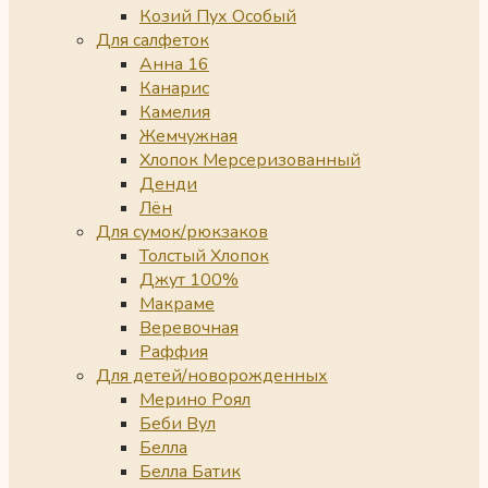
Козий Пух Особый
Для салфеток
Анна 16
Канарис
Камелия
Жемчужная
Хлопок Мерсеризованный
Денди
Лён
Для сумок/рюкзаков
Толстый Хлопок
Джут 100%
Макраме
Веревочная
Раффия
Для детей/новорожденных
Мерино Роял
Беби Вул
Белла
Белла Батик