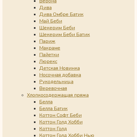
Верона
Дива
Дива Омбре Батик
Май Беби
Шекерим Беби
Шекерим Беби Батик
Париж
Макраме
Пайетки
Люрекс
Детская Новинка
Носочная добавка
Рукодельница
Веревочная
Хлопкосодержащая пряжа
Белла
Белла Батик
Коттон Софт Беби
Коттон Голд Хобби
Коттон Голд
Коттон Голд Хобби Нью