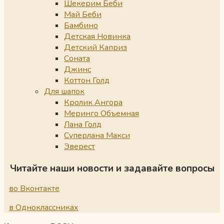
Шекерим Беби
Май Беби
Бамбино
Детская Новинка
Детский Каприз
Соната
Джинс
Коттон Голд
Для шапок
Кролик Ангора
Меринго Объемная
Лана Голд
Суперлана Макси
Эверест
Читайте наши новости и задавайте вопросы
во Вконтакте
в Одноклассниках