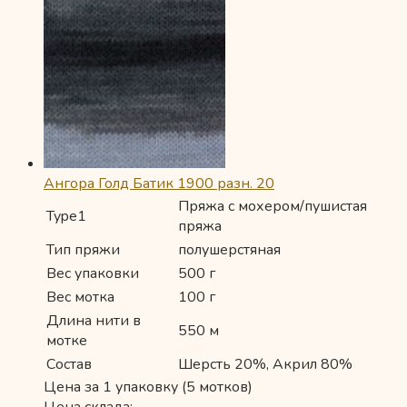
Ангора Голд Батик 1900 разн. 20
Пряжа с мохером/пушистая
Type1
пряжа
Тип пряжи
полушерстяная
Вес упаковки
500 г
Вес мотка
100 г
Длина нити в
550 м
мотке
Состав
Шерсть 20%, Акрил 80%
Цена за 1 упаковку (5 мотков)