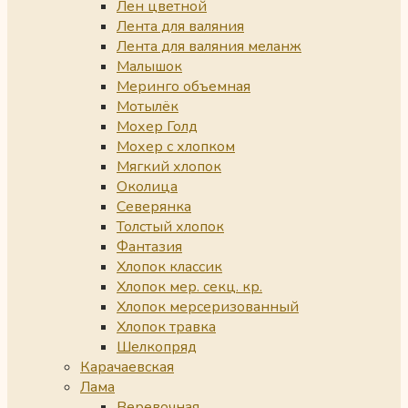
Лен цветной
Лента для валяния
Лента для валяния меланж
Малышок
Меринго объемная
Мотылёк
Мохер Голд
Мохер с хлопком
Мягкий хлопок
Околица
Северянка
Толстый хлопок
Фантазия
Хлопок классик
Хлопок мер. секц. кр.
Хлопок мерсеризованный
Хлопок травка
Шелкопряд
Карачаевская
Лама
Веревочная