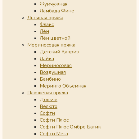
Жумчужная
Ламбада Фине
Льняная пряжа
Флакс
Лён
Лён цветной
Мериносовая пряжа
Детский Каприз
Лайка
Мериносовая
Воздушная
Бамбино
Меринго Объемная
Плюшевая пряжа
Дольче
Велюто
Софти
Софти Плюс
Софти Плюс Омбре Батик
Софти Мега