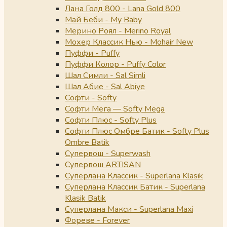
Лана Голд 800 - Lana Gold 800
Май Беби - My Baby
Мерино Роял - Merino Royal
Мохер Классик Нью - Mohair New
Пуффи - Puffy
Пуффи Колор - Puffy Color
Шал Симли - Sal Simli
Шал Абие - Sal Abiye
Софти - Softy
Софти Мега — Softy Mega
Софти Плюс - Softy Plus
Софти Плюс Омбре Батик - Softy Plus
Ombre Batik
Супервош - Superwash
Супервош ARTISAN
Суперлана Классик - Superlana Klasik
Суперлана Классик Батик - Superlana
Klasik Batik
Суперлана Макси - Superlana Maxi
Фореве - Forever