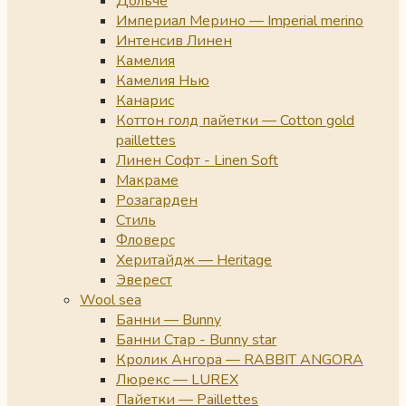
Дольче
Империал Мерино — Imperial merino
Интенсив Линен
Камелия
Камелия Нью
Канарис
Коттон голд пайетки — Cotton gold
paillettes
Линен Софт - Linen Soft
Макраме
Розагарден
Стиль
Фловерс
Херитайдж — Heritage
Эверест
Wool sea
Банни — Bunny
Банни Стар - Bunny star
Кролик Ангора — RABBIT ANGORA
Люрекс — LUREX
Пайетки — Paillettes