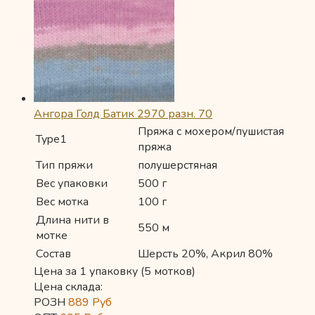
Ангора Голд Батик 2970 разн. 70
Пряжа с мохером/пушистая
Type1
пряжа
Тип пряжи
полушерстяная
Вес упаковки
500 г
Вес мотка
100 г
Длина нити в
550 м
мотке
Состав
Шерсть 20%, Акрил 80%
Цена за 1 упаковку (5 мотков)
Цена склада:
РОЗН
889
Руб