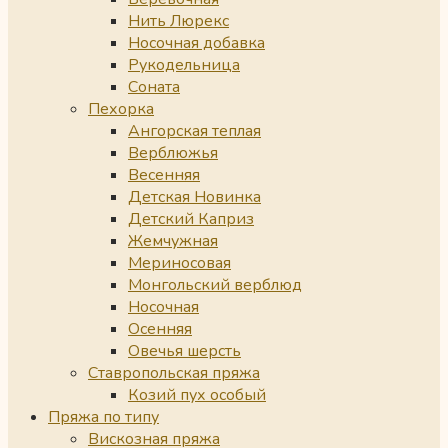
Нить Люрекс
Носочная добавка
Рукодельница
Соната
Пехорка
Ангорская теплая
Верблюжья
Весенняя
Детская Новинка
Детский Каприз
Жемчужная
Мериносовая
Монгольский верблюд
Носочная
Осенняя
Овечья шерсть
Ставропольская пряжа
Козий пух особый
Пряжа по типу
Вискозная пряжа