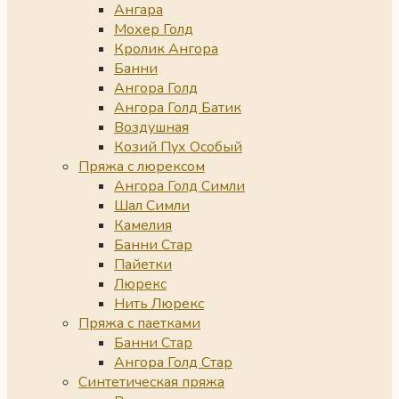
Ангара
Мохер Голд
Кролик Ангора
Банни
Ангора Голд
Ангора Голд Батик
Воздушная
Козий Пух Особый
Пряжа с люрексом
Ангора Голд Симли
Шал Симли
Камелия
Банни Стар
Пайетки
Люрекс
Нить Люрекс
Пряжа с паетками
Банни Стар
Ангора Голд Стар
Синтетическая пряжа