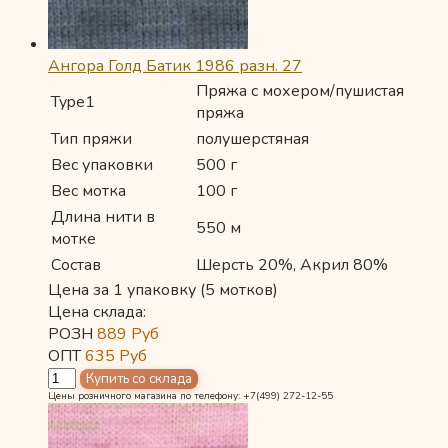
Ангора Голд Батик 1986 разн. 27
Пряжа с мохером/пушистая
Type1
пряжа
Тип пряжи
полушерстяная
Вес упаковки
500 г
Вес мотка
100 г
Длина нити в
550 м
мотке
Состав
Шерсть 20%, Акрил 80%
Цена за 1 упаковку (5 мотков)
Цена склада:
РОЗН
889
Руб
ОПТ
635
Руб
Цены розничного магазина по телефону: +7(499) 272-12-55