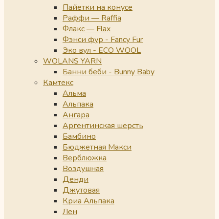
Пайетки на конусе
Раффи — Raffia
Флакс — Flax
Фэнси фур - Fancy Fur
Эко вул - ECO WOOL
WOLANS YARN
Банни беби - Bunny Baby
Камтекс
Альма
Альпака
Ангара
Аргентинская шерсть
Бамбино
Бюджетная Макси
Верблюжка
Воздушная
Денди
Джутовая
Криа Альпака
Лен