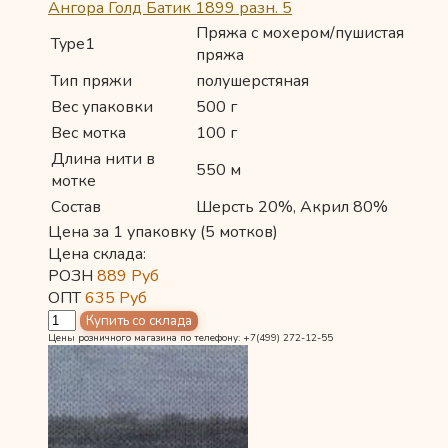
Ангора Голд Батик 1899 разн. 5
Пряжа с мохером/пушистая
Type1
пряжа
Тип пряжи
полушерстяная
Вес упаковки
500 г
Вес мотка
100 г
Длина нити в
550 м
мотке
Состав
Шерсть 20%, Акрил 80%
Цена за 1 упаковку (5 мотков)
Цена склада:
РОЗН
889
Руб
ОПТ
635
Руб
Цены розничного магазина по телефону: +7(499) 272-12-55