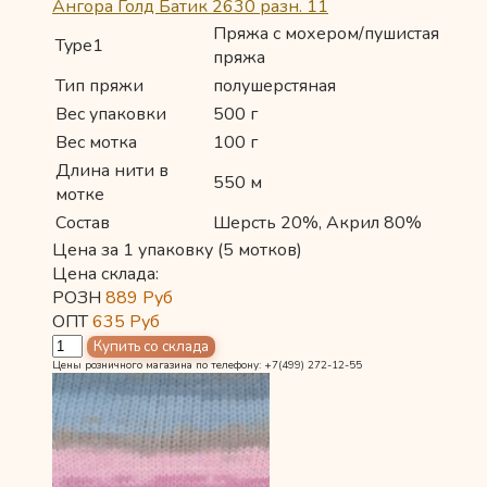
Ангора Голд Батик 2630 разн. 11
Пряжа с мохером/пушистая
Type1
пряжа
Тип пряжи
полушерстяная
Вес упаковки
500 г
Вес мотка
100 г
Длина нити в
550 м
мотке
Состав
Шерсть 20%, Акрил 80%
Цена за 1 упаковку (5 мотков)
Цена склада:
РОЗН
889
Руб
ОПТ
635
Руб
Цены розничного магазина по телефону: +7(499) 272-12-55