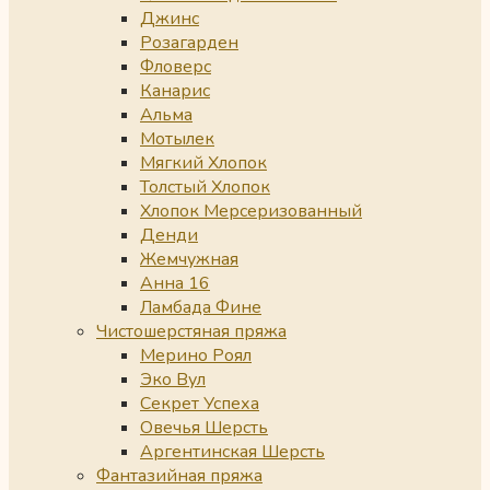
Джинс
Розагарден
Фловерс
Канарис
Альма
Мотылек
Мягкий Хлопок
Толстый Хлопок
Хлопок Мерсеризованный
Денди
Жемчужная
Анна 16
Ламбада Фине
Чистошерстяная пряжа
Мерино Роял
Эко Вул
Секрет Успеха
Овечья Шерсть
Аргентинская Шерсть
Фантазийная пряжа