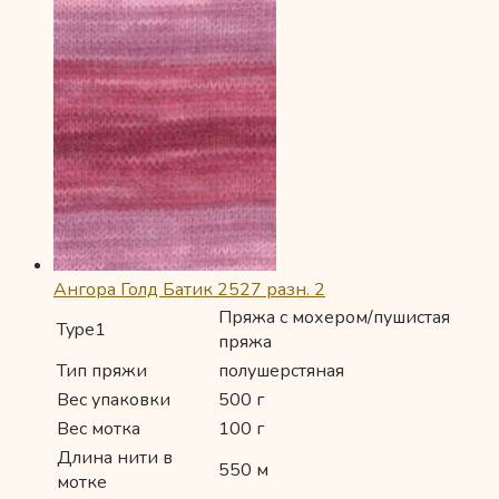
Ангора Голд Батик 2527 разн. 2
Пряжа с мохером/пушистая
Type1
пряжа
Тип пряжи
полушерстяная
Вес упаковки
500 г
Вес мотка
100 г
Длина нити в
550 м
мотке