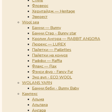
Стиль
Фловерс
Херитайдж — Heritage
Эверест
Wool sea
Банни — Bunny
Банни Стар - Bunny star
Кролик Ангора — RABBIT ANGORA
Люрекс — LUREX
Пайетки — Paillettes
Пайетки на конусе
Раффи — Raffia
Флакс — Flax
Фэнси фур - Fancy Fur
Эко вул - ECO WOOL
WOLANS YARN
Банни беби - Bunny Baby
Камтекс
Альма
Альпака
Ангара