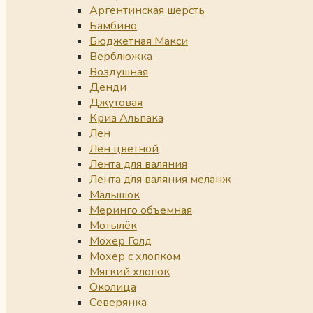
Аргентинская шерсть
Бамбино
Бюджетная Макси
Верблюжка
Воздушная
Денди
Джутовая
Криа Альпака
Лен
Лен цветной
Лента для валяния
Лента для валяния меланж
Малышок
Меринго объемная
Мотылёк
Мохер Голд
Мохер с хлопком
Мягкий хлопок
Околица
Северянка