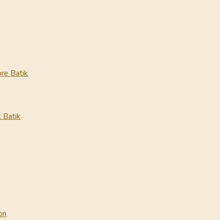
re Batik
 Batik
on