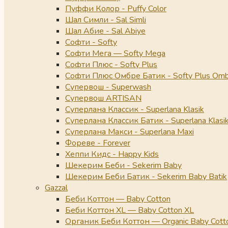
Пуффи Колор - Puffy Color
Шал Симли - Sal Simli
Шал Абие - Sal Abiye
Софти - Softy
Софти Мега — Softy Mega
Софти Плюс - Softy Plus
Софти Плюс Омбре Батик - Softy Plus Omb
Супервош - Superwash
Супервош ARTISAN
Суперлана Классик - Superlana Klasik
Суперлана Классик Батик - Superlana Klasik
Суперлана Макси - Superlana Maxi
Фореве - Forever
Хеппи Кидс - Happy Kids
Шекерим Беби - Sekerim Baby
Шекерим Беби Батик - Sekerim Baby Batik
Gazzal
Беби Коттон — Baby Cotton
Беби Коттон XL — Baby Cotton XL
Органик Беби Коттон — Organic Baby Cott