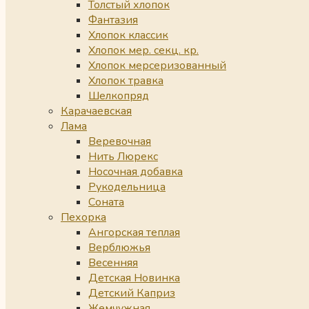
Толстый хлопок
Фантазия
Хлопок классик
Хлопок мер. секц. кр.
Хлопок мерсеризованный
Хлопок травка
Шелкопряд
Карачаевская
Лама
Веревочная
Нить Люрекс
Носочная добавка
Рукодельница
Соната
Пехорка
Ангорская теплая
Верблюжья
Весенняя
Детская Новинка
Детский Каприз
Жемчужная