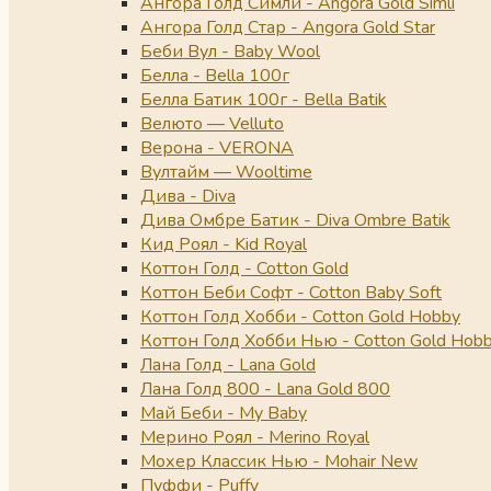
Ангора Голд Симли - Angora Gold Simli
Ангора Голд Стар - Angora Gold Star
Беби Вул - Baby Wool
Белла - Bella 100г
Белла Батик 100г - Bella Batik
Велюто — Velluto
Верона - VERONA
Вултайм — Wooltime
Дива - Diva
Дива Омбре Батик - Diva Ombre Batik
Кид Роял - Kid Royal
Коттон Голд - Cotton Gold
Коттон Беби Софт - Cotton Baby Soft
Коттон Голд Хобби - Cotton Gold Hobby
Коттон Голд Хобби Нью - Cotton Gold Hob
Лана Голд - Lana Gold
Лана Голд 800 - Lana Gold 800
Май Беби - My Baby
Мерино Роял - Merino Royal
Мохер Классик Нью - Mohair New
Пуффи - Puffy