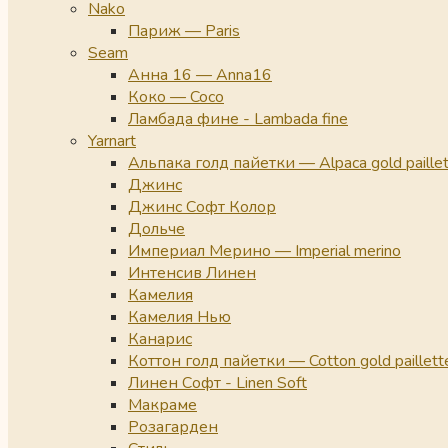
Nako
Париж — Paris
Seam
Анна 16 — Anna16
Коко — Coco
Ламбада фине - Lambada fine
Yarnart
Альпака голд пайетки — Alpaca gold paille
Джинс
Джинс Софт Колор
Дольче
Империал Мерино — Imperial merino
Интенсив Линен
Камелия
Камелия Нью
Канарис
Коттон голд пайетки — Cotton gold paillett
Линен Софт - Linen Soft
Макраме
Розагарден