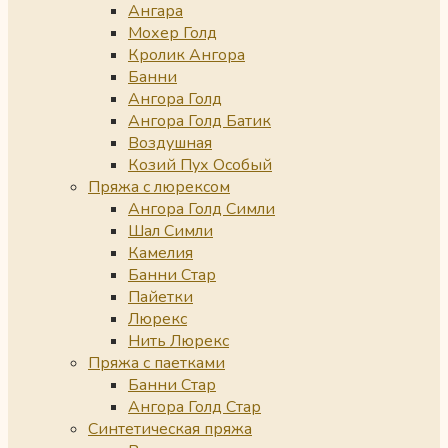
Ангара
Мохер Голд
Кролик Ангора
Банни
Ангора Голд
Ангора Голд Батик
Воздушная
Козий Пух Особый
Пряжа с люрексом
Ангора Голд Симли
Шал Симли
Камелия
Банни Стар
Пайетки
Люрекс
Нить Люрекс
Пряжа с паетками
Банни Стар
Ангора Голд Стар
Синтетическая пряжа