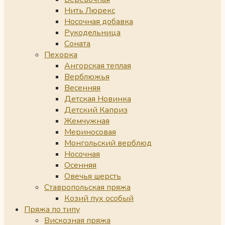
Нить Люрекс
Носочная добавка
Рукодельница
Соната
Пехорка
Ангорская теплая
Верблюжья
Весенняя
Детская Новинка
Детский Каприз
Жемчужная
Мериносовая
Монгольский верблюд
Носочная
Осенняя
Овечья шерсть
Ставропольская пряжа
Козий пух особый
Пряжа по типу
Вискозная пряжа