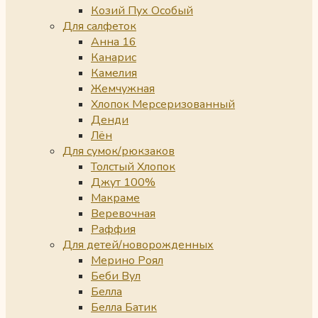
Козий Пух Особый
Для салфеток
Анна 16
Канарис
Камелия
Жемчужная
Хлопок Мерсеризованный
Денди
Лён
Для сумок/рюкзаков
Толстый Хлопок
Джут 100%
Макраме
Веревочная
Раффия
Для детей/новорожденных
Мерино Роял
Беби Вул
Белла
Белла Батик