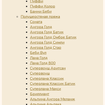
Пуффи
Пуффи Колор
Банни Беби
Полушерстяная пряжа
Соната
Ангора Голд
Ангора Голд Батик
Ангора Голд Омбре Батик
Ангора Голд Симли
Ангора Голд Стар
Беби Вул
Лана Голд
Лана Голд 800
Супервоуш Аритсан
Супервоуш
Суперлана Классик
Суперлана Классик Батик
Суперлана Макси
Бриллиант
Альпина Ангора Меланж
Альпина Альпака