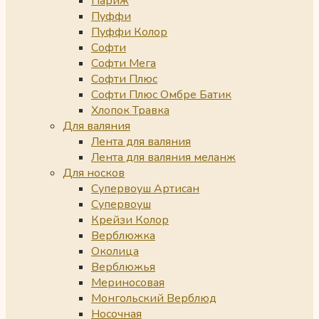
Париж
Пуффи
Пуффи Колор
Софти
Софти Мега
Софти Плюс
Софти Плюс Омбре Батик
Хлопок Травка
Для валяния
Лента для валяния
Лента для валяния меланж
Для носков
Супервоуш Артисан
Супервоуш
Крейзи Колор
Верблюжка
Околица
Верблюжья
Мериносовая
Монгольский Верблюд
Носочная