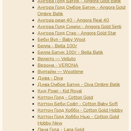
Ангора Голд Батик - Angora Gold Batik
Ангора Голд Омбре Батик - Angora Gold
Ombre Batik
Ангора реал 40 - Angora Real 40
Ангора Голд Симли - Angora Gold Simli
Ангора Голд Стар - Angora Gold Star
Беби Вул - Baby Wool
Белла - Bella 100г
Белла Батик 100г - Bella Batik
Велюто — Velluto
Верона - VERONA
Вултайм — Wooltime
Дива - Diva
Дива Омбре Батик - Diva Ombre Batik
Кид Роял - Kid Royal
Коттон Голд - Cotton Gold
Коттон Беби Софт - Cotton Baby Soft
Коттон Голд Хобби - Cotton Gold Hobby
Коттон Голд Хобби Нью - Cotton Gold
Hobby New
Лана Голд - Lana Gold