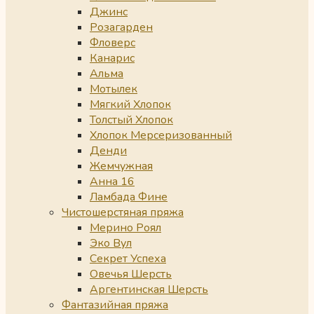
Джинс
Розагарден
Фловерс
Канарис
Альма
Мотылек
Мягкий Хлопок
Толстый Хлопок
Хлопок Мерсеризованный
Денди
Жемчужная
Анна 16
Ламбада Фине
Чистошерстяная пряжа
Мерино Роял
Эко Вул
Секрет Успеха
Овечья Шерсть
Аргентинская Шерсть
Фантазийная пряжа