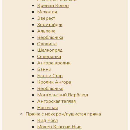
Крейзи Колор
Мелодия
Эверест
Херитайдж
Альпака
Верблюжка
Околица
Шелкопряд
Северянка
Ангора кролик
Банни
Банни Стар
Кролик Ангора
Верблюжья
Монгольский Верблюд
Ангорская теплая
Носочная
Пряжа с мохером/пушистая пряжа
Кид Роял
Мохер Классик Нью