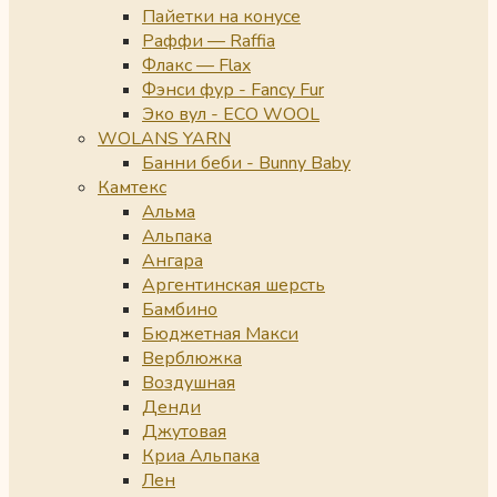
Пайетки на конусе
Раффи — Raffia
Флакс — Flax
Фэнси фур - Fancy Fur
Эко вул - ECO WOOL
WOLANS YARN
Банни беби - Bunny Baby
Камтекс
Альма
Альпака
Ангара
Аргентинская шерсть
Бамбино
Бюджетная Макси
Верблюжка
Воздушная
Денди
Джутовая
Криа Альпака
Лен