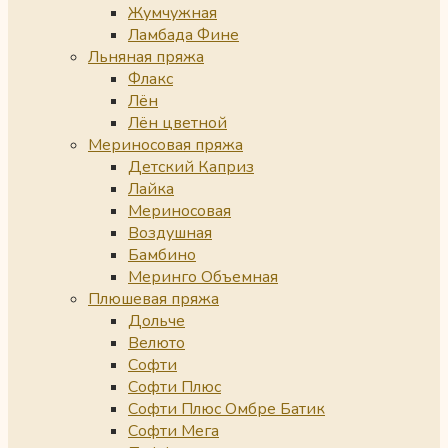
Жумчужная
Ламбада Фине
Льняная пряжа
Флакс
Лён
Лён цветной
Мериносовая пряжа
Детский Каприз
Лайка
Мериносовая
Воздушная
Бамбино
Меринго Объемная
Плюшевая пряжа
Дольче
Велюто
Софти
Софти Плюс
Софти Плюс Омбре Батик
Софти Мега