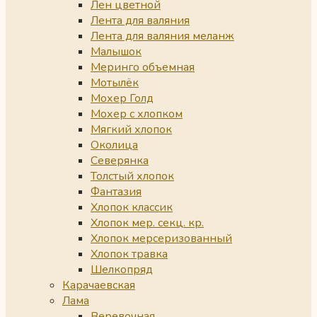
Лен цветной
Лента для валяния
Лента для валяния меланж
Малышок
Меринго объемная
Мотылёк
Мохер Голд
Мохер с хлопком
Мягкий хлопок
Околица
Северянка
Толстый хлопок
Фантазия
Хлопок классик
Хлопок мер. секц. кр.
Хлопок мерсеризованный
Хлопок травка
Шелкопряд
Карачаевская
Лама
Веревочная