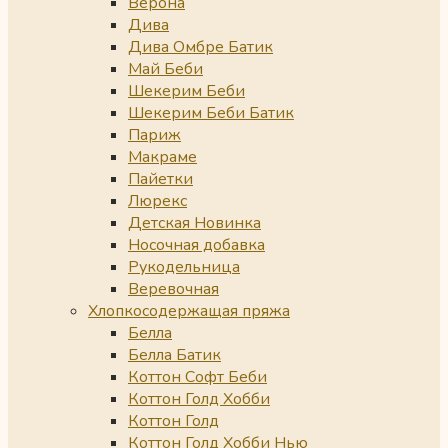
Верона
Дива
Дива Омбре Батик
Май Беби
Шекерим Беби
Шекерим Беби Батик
Париж
Макраме
Пайетки
Люрекс
Детская Новинка
Носочная добавка
Рукодельница
Веревочная
Хлопкосодержащая пряжа
Белла
Белла Батик
Коттон Софт Беби
Коттон Голд Хобби
Коттон Голд
Коттон Голд Хобби Нью