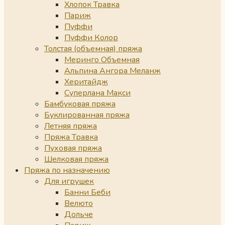
Хлопок Травка
Париж
Пуффи
Пуффи Колор
Толстая (объемная) пряжа
Меринго Объемная
Альпина Ангора Меланж
Херитайдж
Суперлана Макси
Бамбуковая пряжа
Буклированная пряжа
Летняя пряжа
Пряжа Травка
Пуховая пряжа
Шелковая пряжа
Пряжа по назначению
Для игрушек
Банни Беби
Велюто
Дольче