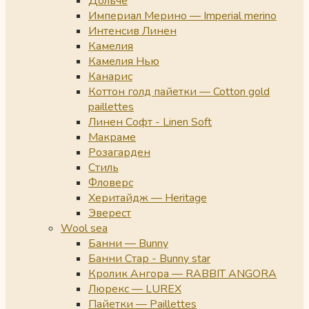
Дольче
Империал Мерино — Imperial merino
Интенсив Линен
Камелия
Камелия Нью
Канарис
Коттон голд пайетки — Cotton gold
paillettes
Линен Софт - Linen Soft
Макраме
Розагарден
Стиль
Фловерс
Херитайдж — Heritage
Эверест
Wool sea
Банни — Bunny
Банни Стар - Bunny star
Кролик Ангора — RABBIT ANGORA
Люрекс — LUREX
Пайетки — Paillettes