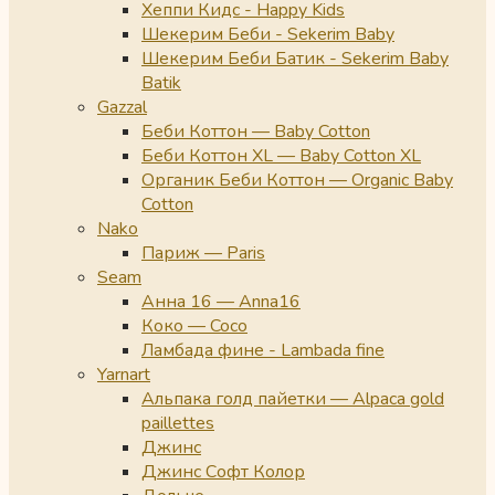
Хеппи Кидс - Happy Kids
Шекерим Беби - Sekerim Baby
Шекерим Беби Батик - Sekerim Baby
Batik
Gazzal
Беби Коттон — Baby Cotton
Беби Коттон XL — Baby Cotton XL
Органик Беби Коттон — Organic Baby
Cotton
Nako
Париж — Paris
Seam
Анна 16 — Anna16
Коко — Coco
Ламбада фине - Lambada fine
Yarnart
Альпака голд пайетки — Alpaca gold
paillettes
Джинс
Джинс Софт Колор