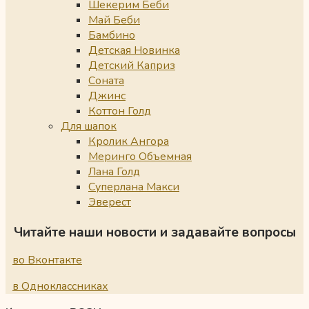
Шекерим Беби
Май Беби
Бамбино
Детская Новинка
Детский Каприз
Соната
Джинс
Коттон Голд
Для шапок
Кролик Ангора
Меринго Объемная
Лана Голд
Суперлана Макси
Эверест
Читайте наши новости и задавайте вопросы
во Вконтакте
в Одноклассниках