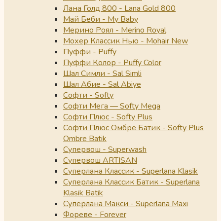
Лана Голд 800 - Lana Gold 800
Май Беби - My Baby
Мерино Роял - Merino Royal
Мохер Классик Нью - Mohair New
Пуффи - Puffy
Пуффи Колор - Puffy Color
Шал Симли - Sal Simli
Шал Абие - Sal Abiye
Софти - Softy
Софти Мега — Softy Mega
Софти Плюс - Softy Plus
Софти Плюс Омбре Батик - Softy Plus
Ombre Batik
Супервош - Superwash
Супервош ARTISAN
Суперлана Классик - Superlana Klasik
Суперлана Классик Батик - Superlana
Klasik Batik
Суперлана Макси - Superlana Maxi
Фореве - Forever