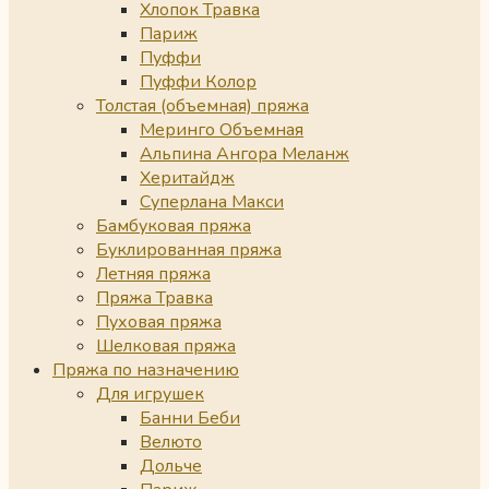
Хлопок Травка
Париж
Пуффи
Пуффи Колор
Толстая (объемная) пряжа
Меринго Объемная
Альпина Ангора Меланж
Херитайдж
Суперлана Макси
Бамбуковая пряжа
Буклированная пряжа
Летняя пряжа
Пряжа Травка
Пуховая пряжа
Шелковая пряжа
Пряжа по назначению
Для игрушек
Банни Беби
Велюто
Дольче