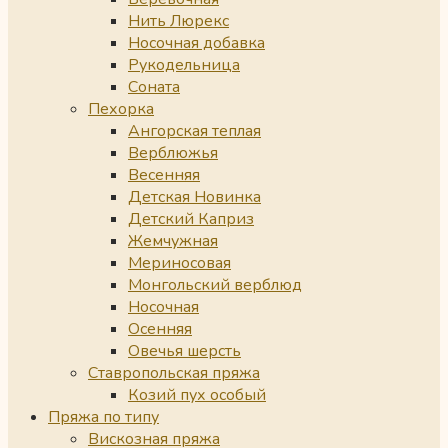
Нить Люрекс
Носочная добавка
Рукодельница
Соната
Пехорка
Ангорская теплая
Верблюжья
Весенняя
Детская Новинка
Детский Каприз
Жемчужная
Мериносовая
Монгольский верблюд
Носочная
Осенняя
Овечья шерсть
Ставропольская пряжа
Козий пух особый
Пряжа по типу
Вискозная пряжа