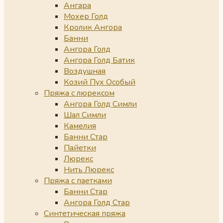
Ангара
Мохер Голд
Кролик Ангора
Банни
Ангора Голд
Ангора Голд Батик
Воздушная
Козий Пух Особый
Пряжа с люрексом
Ангора Голд Симли
Шал Симли
Камелия
Банни Стар
Пайетки
Люрекс
Нить Люрекс
Пряжа с паетками
Банни Стар
Ангора Голд Стар
Синтетическая пряжа