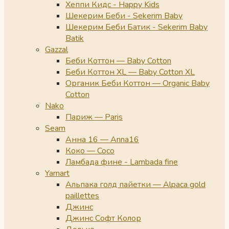
Хеппи Кидс - Happy Kids
Шекерим Беби - Sekerim Baby
Шекерим Беби Батик - Sekerim Baby
Batik
Gazzal
Беби Коттон — Baby Cotton
Беби Коттон XL — Baby Cotton XL
Органик Беби Коттон — Organic Baby
Cotton
Nako
Париж — Paris
Seam
Анна 16 — Anna16
Коко — Coco
Ламбада фине - Lambada fine
Yarnart
Альпака голд пайетки — Alpaca gold
paillettes
Джинс
Джинс Софт Колор