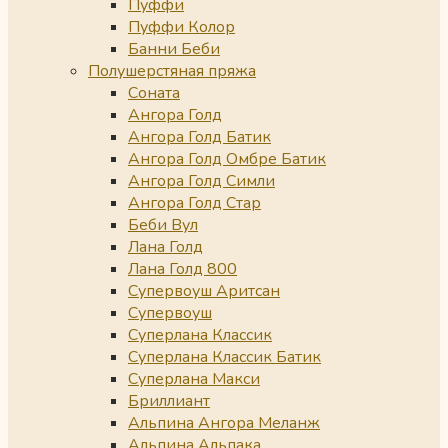
Пуффи
Пуффи Колор
Банни Беби
Полушерстяная пряжа
Соната
Ангора Голд
Ангора Голд Батик
Ангора Голд Омбре Батик
Ангора Голд Симли
Ангора Голд Стар
Беби Вул
Лана Голд
Лана Голд 800
Супервоуш Аритсан
Супервоуш
Суперлана Классик
Суперлана Классик Батик
Суперлана Макси
Бриллиант
Альпина Ангора Меланж
Альпина Альпака