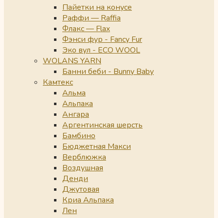
Пайетки на конусе
Раффи — Raffia
Флакс — Flax
Фэнси фур - Fancy Fur
Эко вул - ECO WOOL
WOLANS YARN
Банни беби - Bunny Baby
Камтекс
Альма
Альпака
Ангара
Аргентинская шерсть
Бамбино
Бюджетная Макси
Верблюжка
Воздушная
Денди
Джутовая
Криа Альпака
Лен