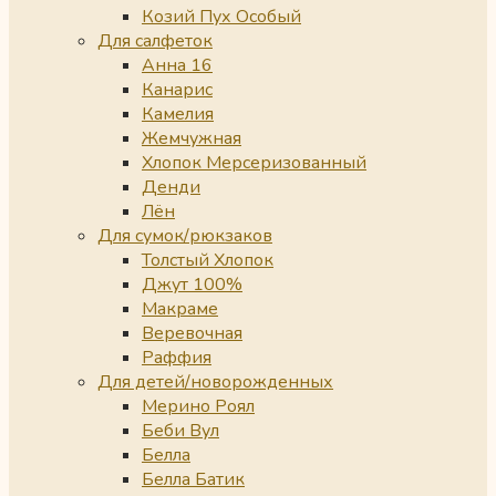
Козий Пух Особый
Для салфеток
Анна 16
Канарис
Камелия
Жемчужная
Хлопок Мерсеризованный
Денди
Лён
Для сумок/рюкзаков
Толстый Хлопок
Джут 100%
Макраме
Веревочная
Раффия
Для детей/новорожденных
Мерино Роял
Беби Вул
Белла
Белла Батик