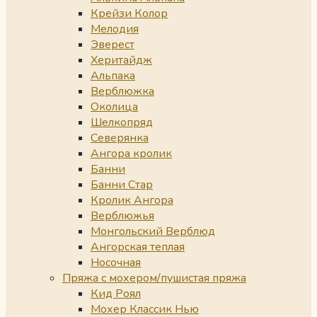
Крейзи Колор
Мелодия
Эверест
Херитайдж
Альпака
Верблюжка
Околица
Шелкопряд
Северянка
Ангора кролик
Банни
Банни Стар
Кролик Ангора
Верблюжья
Монгольский Верблюд
Ангорская теплая
Носочная
Пряжа с мохером/пушистая пряжа
Кид Роял
Мохер Классик Нью