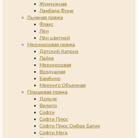
Жумчужная
Ламбада Фине
Льняная пряжа
Флакс
Лён
Лён цветной
Мериносовая пряжа
Детский Каприз
Лайка
Мериносовая
Воздушная
Бамбино
Меринго Объемная
Плюшевая пряжа
Дольче
Велюто
Софти
Софти Плюс
Софти Плюс Омбре Батик
Софти Мега