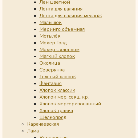
Лен цветной
Лента для валяния
Лента для валяния меланж
Малышок
Меринго объемная
Мотылёк
Мохер Голд
Мохер с хлопком
Мягкий хлопок
Околица
Северянка
Толстый хлопок
Фантазия
Хлопок классик
Хлопок мер. секц. кр.
Хлопок мерсеризованный
Хлопок травка
Шелкопряд
Карачаевская
Лама
Веревочная