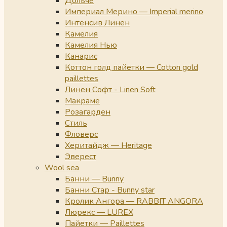
Дольче
Империал Мерино — Imperial merino
Интенсив Линен
Камелия
Камелия Нью
Канарис
Коттон голд пайетки — Cotton gold
paillettes
Линен Софт - Linen Soft
Макраме
Розагарден
Стиль
Фловерс
Херитайдж — Heritage
Эверест
Wool sea
Банни — Bunny
Банни Стар - Bunny star
Кролик Ангора — RABBIT ANGORA
Люрекс — LUREX
Пайетки — Paillettes