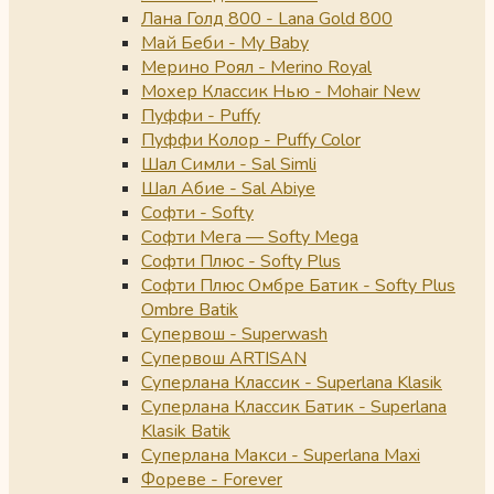
Лана Голд 800 - Lana Gold 800
Май Беби - My Baby
Мерино Роял - Merino Royal
Мохер Классик Нью - Mohair New
Пуффи - Puffy
Пуффи Колор - Puffy Color
Шал Симли - Sal Simli
Шал Абие - Sal Abiye
Софти - Softy
Софти Мега — Softy Mega
Софти Плюс - Softy Plus
Софти Плюс Омбре Батик - Softy Plus
Ombre Batik
Супервош - Superwash
Супервош ARTISAN
Суперлана Классик - Superlana Klasik
Суперлана Классик Батик - Superlana
Klasik Batik
Суперлана Макси - Superlana Maxi
Фореве - Forever