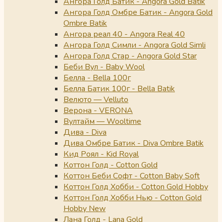
Ангора Голд Батик - Angora Gold Batik
Ангора Голд Омбре Батик - Angora Gold
Ombre Batik
Ангора реал 40 - Angora Real 40
Ангора Голд Симли - Angora Gold Simli
Ангора Голд Стар - Angora Gold Star
Беби Вул - Baby Wool
Белла - Bella 100г
Белла Батик 100г - Bella Batik
Велюто — Velluto
Верона - VERONA
Вултайм — Wooltime
Дива - Diva
Дива Омбре Батик - Diva Ombre Batik
Кид Роял - Kid Royal
Коттон Голд - Cotton Gold
Коттон Беби Софт - Cotton Baby Soft
Коттон Голд Хобби - Cotton Gold Hobby
Коттон Голд Хобби Нью - Cotton Gold
Hobby New
Лана Голд - Lana Gold