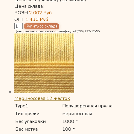
Цена склада:
РОЗН
2 002
Руб
ОПТ
1 430
Руб
Цены розничного магазина по телефону: +7(499) 272-12-55
Мериносовая 12 желток
Type1
Полушерстяная пряжа
Тип пряжи
мериносовая
Вес упаковки
1000 г
Вес мотка
100 г