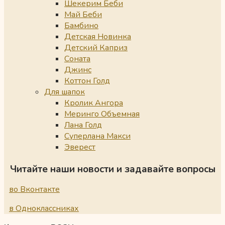
Шекерим Беби
Май Беби
Бамбино
Детская Новинка
Детский Каприз
Соната
Джинс
Коттон Голд
Для шапок
Кролик Ангора
Меринго Объемная
Лана Голд
Суперлана Макси
Эверест
Читайте наши новости и задавайте вопросы
во Вконтакте
в Одноклассниках