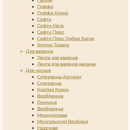
Париж
Пуффи
Пуффи Колор
Софти
Софти Мега
Софти Плюс
Софти Плюс Омбре Батик
Хлопок Травка
Для валяния
Лента для валяния
Лента для валяния меланж
Для носков
Супервоуш Артисан
Супервоуш
Крейзи Колор
Верблюжка
Околица
Верблюжья
Мериносовая
Монгольский Верблюд
Носочная