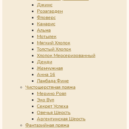
Джинс
Розагарден
Фловерс
Канарис
Альма
Мотылек
Мягкий Хлопок
Толстый Хлопок
Хлопок Мерсеризованный
Денди
Жемчужная
Анна 16
Ламбада Фине
Чистошерстяная пряжа
Мерино Роял
Эко Вул
Секрет Успеха
Овечья Шерсть
Аргентинская Шерсть
Фантазийная пряжа