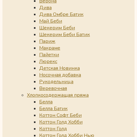
Верона
Дива
Дива Омбре Батик
Май Беби
Шекерим Беби
Шекерим Беби Батик
Париж
Макраме
Пайетки
Люрекс
Детская Новинка
Носочная добавка
Рукодельница
Веревочная
Хлопкосодержащая пряжа
Белла
Белла Батик
Коттон Софт Беби
Коттон Голд Хобби
Коттон Голд
Коттон Голд Хобби Нью