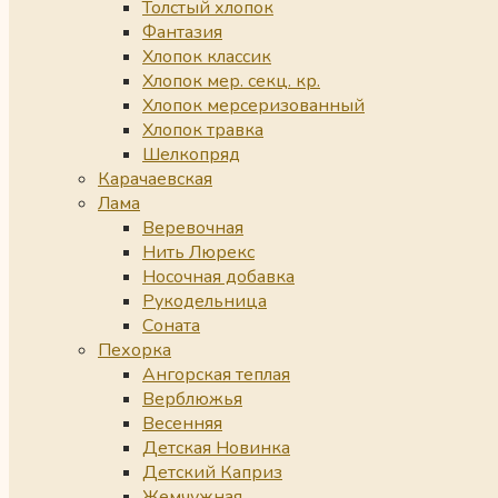
Толстый хлопок
Фантазия
Хлопок классик
Хлопок мер. секц. кр.
Хлопок мерсеризованный
Хлопок травка
Шелкопряд
Карачаевская
Лама
Веревочная
Нить Люрекс
Носочная добавка
Рукодельница
Соната
Пехорка
Ангорская теплая
Верблюжья
Весенняя
Детская Новинка
Детский Каприз
Жемчужная