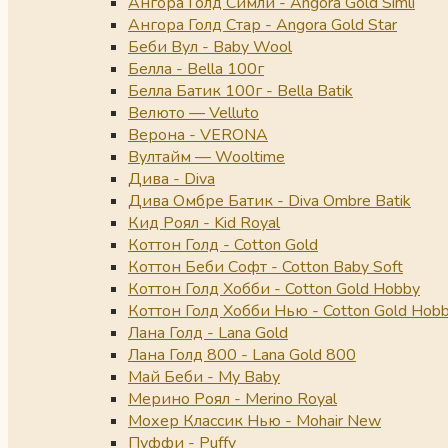
Ангора Голд Симли - Angora Gold Simli
Ангора Голд Стар - Angora Gold Star
Беби Вул - Baby Wool
Белла - Bella 100г
Белла Батик 100г - Bella Batik
Велюто — Velluto
Верона - VERONA
Вултайм — Wooltime
Дива - Diva
Дива Омбре Батик - Diva Ombre Batik
Кид Роял - Kid Royal
Коттон Голд - Cotton Gold
Коттон Беби Софт - Cotton Baby Soft
Коттон Голд Хобби - Cotton Gold Hobby
Коттон Голд Хобби Нью - Cotton Gold Hob
Лана Голд - Lana Gold
Лана Голд 800 - Lana Gold 800
Май Беби - My Baby
Мерино Роял - Merino Royal
Мохер Классик Нью - Mohair New
Пуффи - Puffy