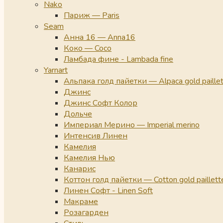
Nako
Париж — Paris
Seam
Анна 16 — Anna16
Коко — Coco
Ламбада фине - Lambada fine
Yarnart
Альпака голд пайетки — Alpaca gold paille
Джинс
Джинс Софт Колор
Дольче
Империал Мерино — Imperial merino
Интенсив Линен
Камелия
Камелия Нью
Канарис
Коттон голд пайетки — Cotton gold paillett
Линен Софт - Linen Soft
Макраме
Розагарден