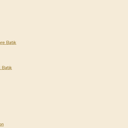
re Batik
 Batik
on