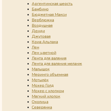
Аргентинская шерсть
Бамбино
Бюджетная Макси
Верблюжка
Воздушная
Денди
Джутовая
Криа Альпака
Лен
Лен цветной
Лента для валяния
Лента для валяния меланж
Малышок
Меринго объемная
Мотылёк
Мохер Голд
Мохер с хлопком
Мягкий хлопок
Околица
Северянка