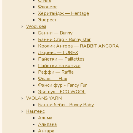
Стиль
Фловерс
Херитайдж — Heritage
Эверест
Wool sea
Банни — Bunny
Банни Стар - Bunny star
Кролик Ангора — RABBIT ANGORA
Люрекс — LUREX
Пайетки — Paillettes
Пайетки на конусе
Раффи — Raffia
Флакс — Flax
Фэнси фур - Fancy Fur
Эко вул - ECO WOOL
WOLANS YARN
Банни беби - Bunny Baby
Камтекс
Альма
Альпака
Ангара