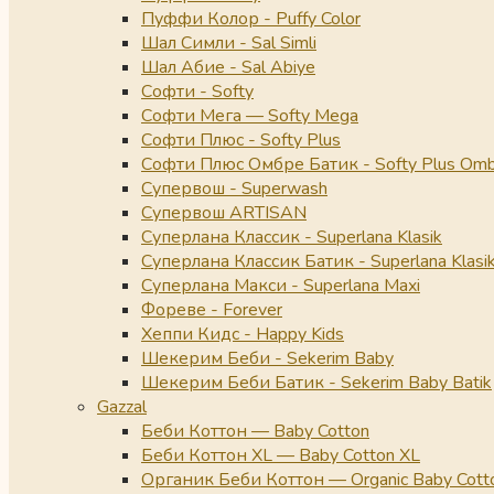
Пуффи Колор - Puffy Color
Шал Симли - Sal Simli
Шал Абие - Sal Abiye
Софти - Softy
Софти Мега — Softy Mega
Софти Плюс - Softy Plus
Софти Плюс Омбре Батик - Softy Plus Omb
Супервош - Superwash
Супервош ARTISAN
Суперлана Классик - Superlana Klasik
Суперлана Классик Батик - Superlana Klasik
Суперлана Макси - Superlana Maxi
Фореве - Forever
Хеппи Кидс - Happy Kids
Шекерим Беби - Sekerim Baby
Шекерим Беби Батик - Sekerim Baby Batik
Gazzal
Беби Коттон — Baby Cotton
Беби Коттон XL — Baby Cotton XL
Органик Беби Коттон — Organic Baby Cott