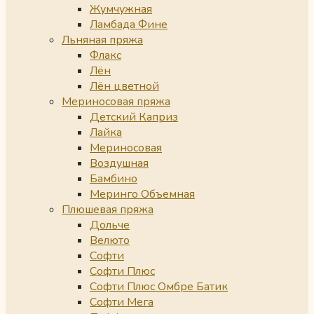
Жумчужная
Ламбада Фине
Льняная пряжа
Флакс
Лён
Лён цветной
Мериносовая пряжа
Детский Каприз
Лайка
Мериносовая
Воздушная
Бамбино
Меринго Объемная
Плюшевая пряжа
Дольче
Велюто
Софти
Софти Плюс
Софти Плюс Омбре Батик
Софти Мега