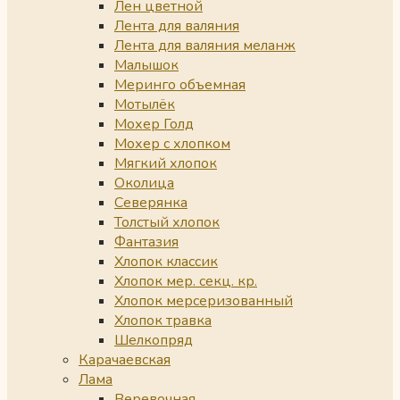
Лен цветной
Лента для валяния
Лента для валяния меланж
Малышок
Меринго объемная
Мотылёк
Мохер Голд
Мохер с хлопком
Мягкий хлопок
Околица
Северянка
Толстый хлопок
Фантазия
Хлопок классик
Хлопок мер. секц. кр.
Хлопок мерсеризованный
Хлопок травка
Шелкопряд
Карачаевская
Лама
Веревочная