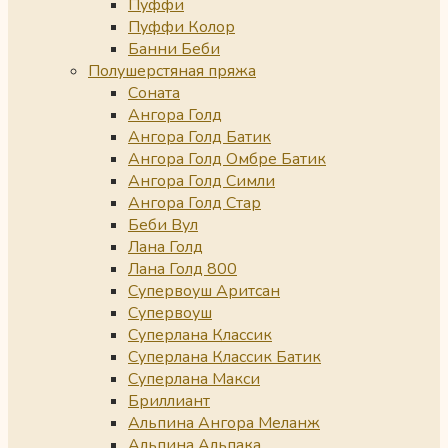
Пуффи
Пуффи Колор
Банни Беби
Полушерстяная пряжа
Соната
Ангора Голд
Ангора Голд Батик
Ангора Голд Омбре Батик
Ангора Голд Симли
Ангора Голд Стар
Беби Вул
Лана Голд
Лана Голд 800
Супервоуш Аритсан
Супервоуш
Суперлана Классик
Суперлана Классик Батик
Суперлана Макси
Бриллиант
Альпина Ангора Меланж
Альпина Альпака