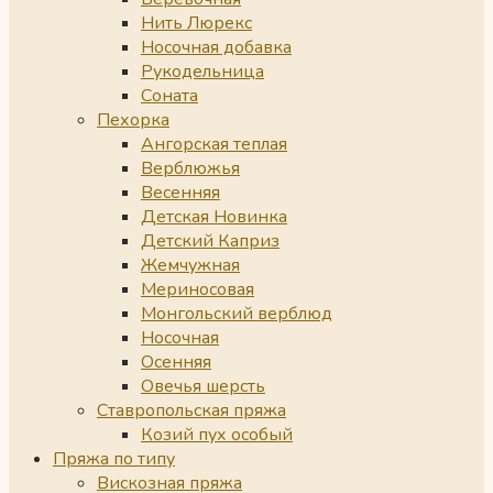
Нить Люрекс
Носочная добавка
Рукодельница
Соната
Пехорка
Ангорская теплая
Верблюжья
Весенняя
Детская Новинка
Детский Каприз
Жемчужная
Мериносовая
Монгольский верблюд
Носочная
Осенняя
Овечья шерсть
Ставропольская пряжа
Козий пух особый
Пряжа по типу
Вискозная пряжа