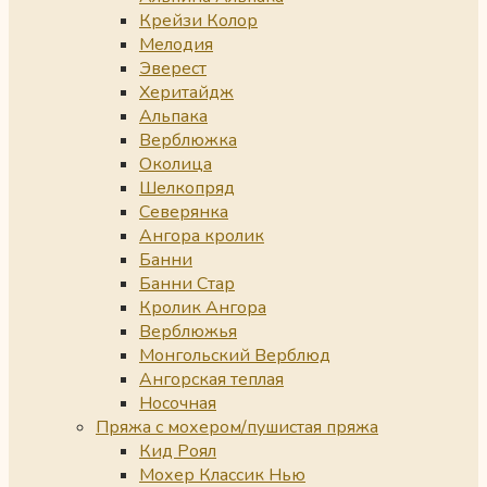
Крейзи Колор
Мелодия
Эверест
Херитайдж
Альпака
Верблюжка
Околица
Шелкопряд
Северянка
Ангора кролик
Банни
Банни Стар
Кролик Ангора
Верблюжья
Монгольский Верблюд
Ангорская теплая
Носочная
Пряжа с мохером/пушистая пряжа
Кид Роял
Мохер Классик Нью