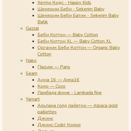
Хеппи Кидс - Happy Kids
Шекерим Беби - Sekerim Baby
Шекерим Беби Батик - Sekerim Baby
Batik
Gazzal
Беби Коттон — Baby Cotton
Беби Коттон XL — Baby Cotton XL
Органик Беби Коттон — Organic Baby
Cotton
Nako
Париж — Paris
Seam
Анна 16 — Anna16
Коко — Coco
Ламбада фине - Lambada fine
Yarnart
Альпака голд пайетки — Alpaca gold
paillettes
Джинс
Джинс Софт Колор