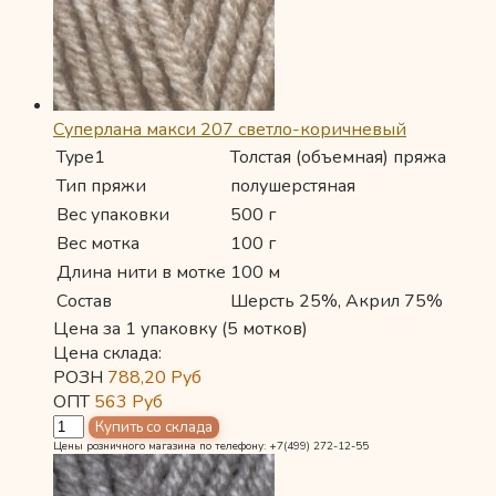
Суперлана макси 207 светло-коричневый
Type1
Толстая (объемная) пряжа
Тип пряжи
полушерстяная
Вес упаковки
500 г
Вес мотка
100 г
Длина нити в мотке
100 м
Состав
Шерсть 25%, Акрил 75%
Цена за 1 упаковку (5 мотков)
Цена склада:
РОЗН
788,20
Руб
ОПТ
563
Руб
Цены розничного магазина по телефону: +7(499) 272-12-55