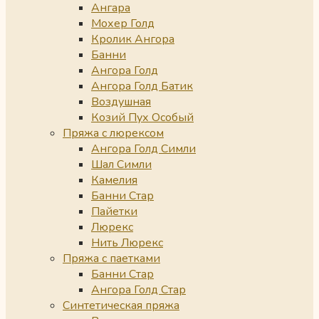
Ангара
Мохер Голд
Кролик Ангора
Банни
Ангора Голд
Ангора Голд Батик
Воздушная
Козий Пух Особый
Пряжа с люрексом
Ангора Голд Симли
Шал Симли
Камелия
Банни Стар
Пайетки
Люрекс
Нить Люрекс
Пряжа с паетками
Банни Стар
Ангора Голд Стар
Синтетическая пряжа