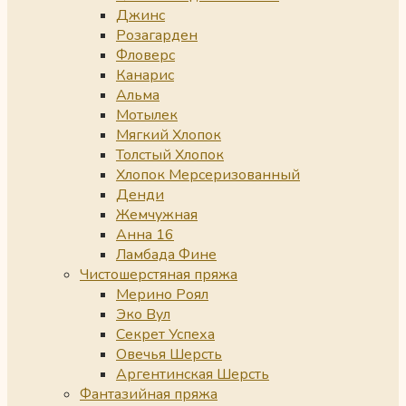
Джинс
Розагарден
Фловерс
Канарис
Альма
Мотылек
Мягкий Хлопок
Толстый Хлопок
Хлопок Мерсеризованный
Денди
Жемчужная
Анна 16
Ламбада Фине
Чистошерстяная пряжа
Мерино Роял
Эко Вул
Секрет Успеха
Овечья Шерсть
Аргентинская Шерсть
Фантазийная пряжа