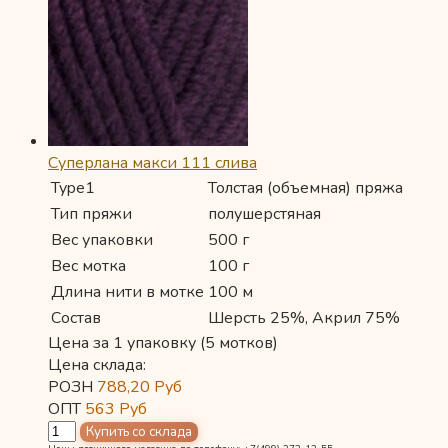
Суперлана макси 111 слива
Type1
Толстая (объемная) пряжа
Тип пряжи
полушерстяная
Вес упаковки
500 г
Вес мотка
100 г
Длина нити в мотке
100 м
Состав
Шерсть 25%, Акрил 75%
Цена за 1 упаковку (5 мотков)
Цена склада:
РОЗН
788,20
Руб
ОПТ
563
Руб