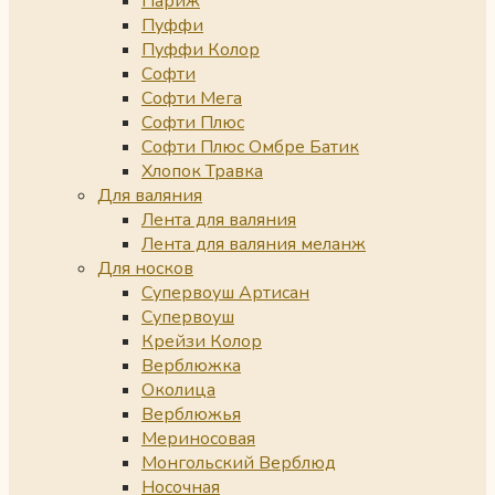
Париж
Пуффи
Пуффи Колор
Софти
Софти Мега
Софти Плюс
Софти Плюс Омбре Батик
Хлопок Травка
Для валяния
Лента для валяния
Лента для валяния меланж
Для носков
Супервоуш Артисан
Супервоуш
Крейзи Колор
Верблюжка
Околица
Верблюжья
Мериносовая
Монгольский Верблюд
Носочная