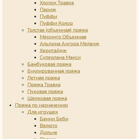
Хлопок Травка
Париж
Пуффи
Пуффи Колор
Толстая (объемная) пряжа
Меринго Объемная
Альпина Ангора Меланж
Херитайдж
Суперлана Макси
Бамбуковая пряжа
Буклированная пряжа
Летняя пряжа
Пряжа Травка
Пуховая пряжа
Шелковая пряжа
Пряжа по назначению
Для игрушек
Банни Беби
Велюто
Дольче