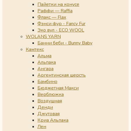
Пайетки на конусе
Раффи — Raffia
Флакс — Flax
Фэнси фур - Fancy Fur
Эко вул - ECO WOOL
WOLANS YARN
Банни беби - Bunny Baby
Камтекс
Альма
Альпака
Ангара
Аргентинская шерсть
Бамбино
Бюджетная Макси
Верблюжка
Воздушная
Денди
Джутовая
Криа Альпака
Лен