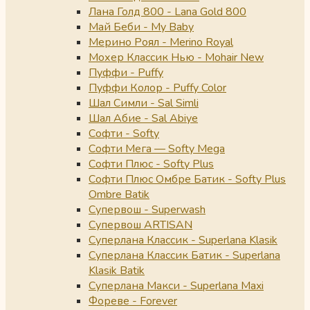
Лана Голд 800 - Lana Gold 800
Май Беби - My Baby
Мерино Роял - Merino Royal
Мохер Классик Нью - Mohair New
Пуффи - Puffy
Пуффи Колор - Puffy Color
Шал Симли - Sal Simli
Шал Абие - Sal Abiye
Софти - Softy
Софти Мега — Softy Mega
Софти Плюс - Softy Plus
Софти Плюс Омбре Батик - Softy Plus
Ombre Batik
Супервош - Superwash
Супервош ARTISAN
Суперлана Классик - Superlana Klasik
Суперлана Классик Батик - Superlana
Klasik Batik
Суперлана Макси - Superlana Maxi
Фореве - Forever