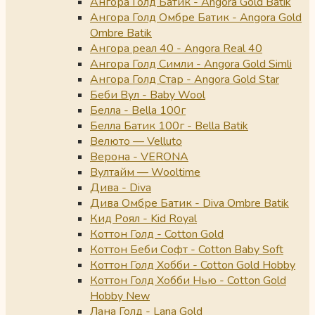
Ангора Голд Батик - Angora Gold Batik
Ангора Голд Омбре Батик - Angora Gold
Ombre Batik
Ангора реал 40 - Angora Real 40
Ангора Голд Симли - Angora Gold Simli
Ангора Голд Стар - Angora Gold Star
Беби Вул - Baby Wool
Белла - Bella 100г
Белла Батик 100г - Bella Batik
Велюто — Velluto
Верона - VERONA
Вултайм — Wooltime
Дива - Diva
Дива Омбре Батик - Diva Ombre Batik
Кид Роял - Kid Royal
Коттон Голд - Cotton Gold
Коттон Беби Софт - Cotton Baby Soft
Коттон Голд Хобби - Cotton Gold Hobby
Коттон Голд Хобби Нью - Cotton Gold
Hobby New
Лана Голд - Lana Gold