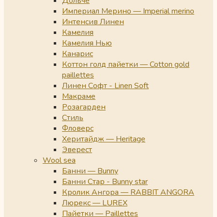
Дольче
Империал Мерино — Imperial merino
Интенсив Линен
Камелия
Камелия Нью
Канарис
Коттон голд пайетки — Cotton gold
paillettes
Линен Софт - Linen Soft
Макраме
Розагарден
Стиль
Фловерс
Херитайдж — Heritage
Эверест
Wool sea
Банни — Bunny
Банни Стар - Bunny star
Кролик Ангора — RABBIT ANGORA
Люрекс — LUREX
Пайетки — Paillettes