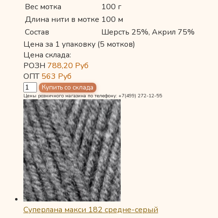
Вес мотка
100 г
Длина нити в мотке
100 м
Состав
Шерсть 25%, Акрил 75%
Цена за 1 упаковку (5 мотков)
Цена склада:
РОЗН
788,20
Руб
ОПТ
563
Руб
Цены розничного магазина по телефону: +7(499) 272-12-55
Суперлана макси 182 средне-серый