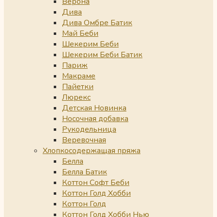
Верона
Дива
Дива Омбре Батик
Май Беби
Шекерим Беби
Шекерим Беби Батик
Париж
Макраме
Пайетки
Люрекс
Детская Новинка
Носочная добавка
Рукодельница
Веревочная
Хлопкосодержащая пряжа
Белла
Белла Батик
Коттон Софт Беби
Коттон Голд Хобби
Коттон Голд
Коттон Голд Хобби Нью