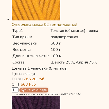
Суперлана макси 02 темно-желтый
Type1
Толстая (объемная) пряжа
Тип пряжи
полушерстяная
Вес упаковки
500 г
Вес мотка
100 г
Длина нити в мотке
100 м
Состав
Шерсть 25%, Акрил 75%
Цена за 1 упаковку (5 мотков)
Цена склада:
РОЗН
788,20
Руб
ОПТ
563
Руб
Цены розничного магазина по телефону: +7(499) 272-12-55