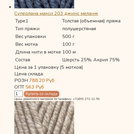
Суперлана макси 203 джинс меланж
Type1
Толстая (объемная) пряжа
Тип пряжи
полушерстяная
Вес упаковки
500 г
Вес мотка
100 г
Длина нити в мотке
100 м
Состав
Шерсть 25%, Акрил 75%
Цена за 1 упаковку (5 мотков)
Цена склада:
РОЗН
788,20
Руб
ОПТ
563
Руб
Цены розничного магазина по телефону: +7(499) 272-12-55