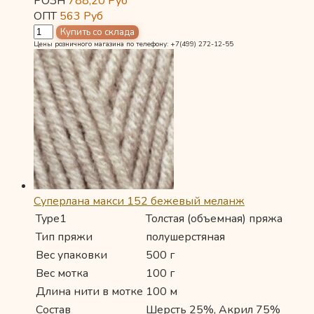
РОЗН
788,20
Руб
ОПТ
563
Руб
Цены розничного магазина по телефону: +7(499) 272-12-55
Суперлана макси 152 бежевый меланж
Type1
Толстая (объемная) пряжа
Тип пряжи
полушерстяная
Вес упаковки
500 г
Вес мотка
100 г
Длина нити в мотке
100 м
Состав
Шерсть 25%, Акрил 75%