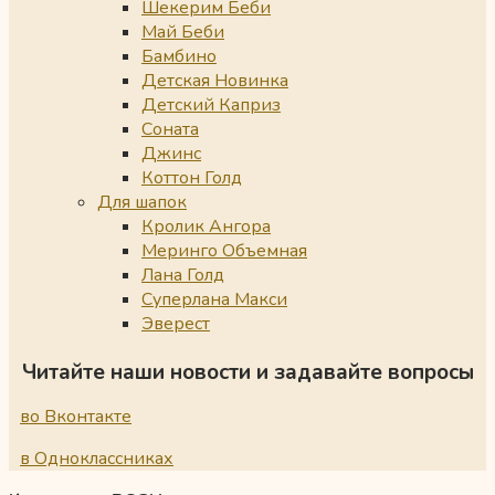
Шекерим Беби
Май Беби
Бамбино
Детская Новинка
Детский Каприз
Соната
Джинс
Коттон Голд
Для шапок
Кролик Ангора
Меринго Объемная
Лана Голд
Суперлана Макси
Эверест
Читайте наши новости и задавайте вопросы
во Вконтакте
в Одноклассниках