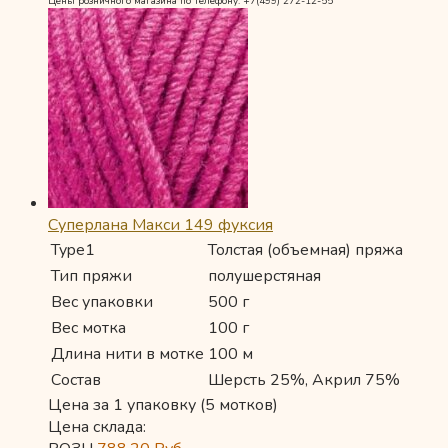
Цены розничного магазина по телефону: +7(499) 272-12-55
Суперлана Макси 149 фуксия
Type1
Толстая (объемная) пряжа
Тип пряжи
полушерстяная
Вес упаковки
500 г
Вес мотка
100 г
Длина нити в мотке
100 м
Состав
Шерсть 25%, Акрил 75%
Цена за 1 упаковку (5 мотков)
Цена склада: