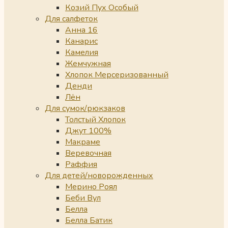
Козий Пух Особый
Для салфеток
Анна 16
Канарис
Камелия
Жемчужная
Хлопок Мерсеризованный
Денди
Лён
Для сумок/рюкзаков
Толстый Хлопок
Джут 100%
Макраме
Веревочная
Раффия
Для детей/новорожденных
Мерино Роял
Беби Вул
Белла
Белла Батик