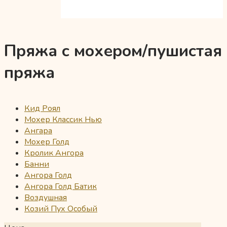
Пряжа с мохером/пушистая
пряжа
Кид Роял
Мохер Классик Нью
Ангара
Мохер Голд
Кролик Ангора
Банни
Ангора Голд
Ангора Голд Батик
Воздушная
Козий Пух Особый