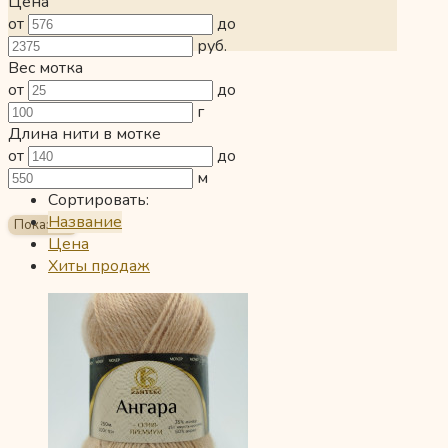
Цена
от
до
руб.
Вес мотка
от
до
г
Длина нити в мотке
от
до
м
Сортировать:
Название
Цена
Хиты продаж