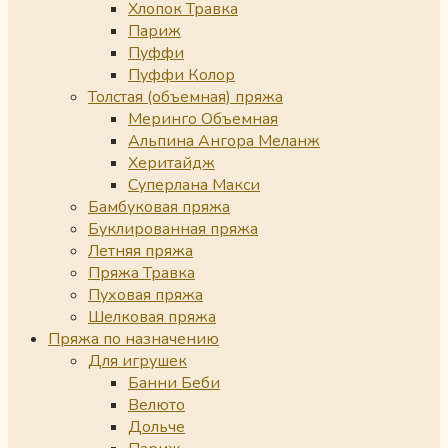
Хлопок Травка
Париж
Пуффи
Пуффи Колор
Толстая (объемная) пряжа
Меринго Объемная
Альпина Ангора Меланж
Херитайдж
Суперлана Макси
Бамбуковая пряжа
Буклированная пряжа
Летняя пряжа
Пряжа Травка
Пуховая пряжа
Шелковая пряжа
Пряжа по назначению
Для игрушек
Банни Беби
Велюто
Дольче