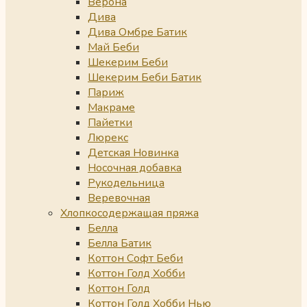
Верона
Дива
Дива Омбре Батик
Май Беби
Шекерим Беби
Шекерим Беби Батик
Париж
Макраме
Пайетки
Люрекс
Детская Новинка
Носочная добавка
Рукодельница
Веревочная
Хлопкосодержащая пряжа
Белла
Белла Батик
Коттон Софт Беби
Коттон Голд Хобби
Коттон Голд
Коттон Голд Хобби Нью