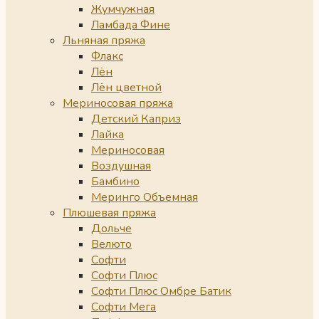
Жумчужная
Ламбада Фине
Льняная пряжа
Флакс
Лён
Лён цветной
Мериносовая пряжа
Детский Каприз
Лайка
Мериносовая
Воздушная
Бамбино
Меринго Объемная
Плюшевая пряжа
Дольче
Велюто
Софти
Софти Плюс
Софти Плюс Омбре Батик
Софти Мега