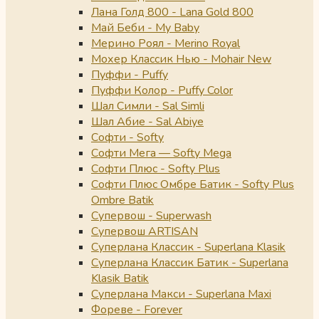
Лана Голд 800 - Lana Gold 800
Май Беби - My Baby
Мерино Роял - Merino Royal
Мохер Классик Нью - Mohair New
Пуффи - Puffy
Пуффи Колор - Puffy Color
Шал Симли - Sal Simli
Шал Абие - Sal Abiye
Софти - Softy
Софти Мега — Softy Mega
Софти Плюс - Softy Plus
Софти Плюс Омбре Батик - Softy Plus
Ombre Batik
Супервош - Superwash
Супервош ARTISAN
Суперлана Классик - Superlana Klasik
Суперлана Классик Батик - Superlana
Klasik Batik
Суперлана Макси - Superlana Maxi
Фореве - Forever