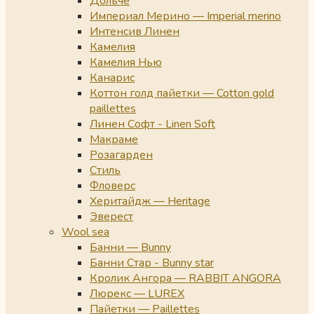
Дольче
Империал Мерино — Imperial merino
Интенсив Линен
Камелия
Камелия Нью
Канарис
Коттон голд пайетки — Cotton gold
paillettes
Линен Софт - Linen Soft
Макраме
Розагарден
Стиль
Фловерс
Херитайдж — Heritage
Эверест
Wool sea
Банни — Bunny
Банни Стар - Bunny star
Кролик Ангора — RABBIT ANGORA
Люрекс — LUREX
Пайетки — Paillettes