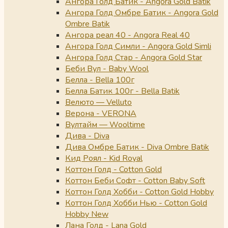
Ангора Голд Батик - Angora Gold Batik
Ангора Голд Омбре Батик - Angora Gold
Ombre Batik
Ангора реал 40 - Angora Real 40
Ангора Голд Симли - Angora Gold Simli
Ангора Голд Стар - Angora Gold Star
Беби Вул - Baby Wool
Белла - Bella 100г
Белла Батик 100г - Bella Batik
Велюто — Velluto
Верона - VERONA
Вултайм — Wooltime
Дива - Diva
Дива Омбре Батик - Diva Ombre Batik
Кид Роял - Kid Royal
Коттон Голд - Cotton Gold
Коттон Беби Софт - Cotton Baby Soft
Коттон Голд Хобби - Cotton Gold Hobby
Коттон Голд Хобби Нью - Cotton Gold
Hobby New
Лана Голд - Lana Gold