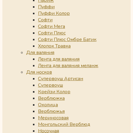
Париж
Пуффи
Пуффи Колор
Софти
Софти Мега
Софти Плюс
Софти Плюс Омбре Батик
Хлопок Травка
Для валяния
Лента для валяния
Лента для валяния меланж
Для носков
Супервоуш Артисан
Супервоуш
Крейзи Колор
Верблюжка
Околица
Верблюжья
Мериносовая
Монгольский Верблюд
Носочная