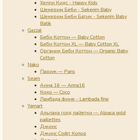
Хеппи Кидс - Happy Kids
Шекерим Беби - Sekerim Baby
Шекерим Беби Батик - Sekerim Baby
Batik
Gazzal
Беби Коттон — Baby Cotton
Беби Коттон XL — Baby Cotton XL
Органик Беби Коттон — Organic Baby
Cotton
Nako
Париж — Paris
Seam
Анна 16 — Anna16
Коко — Coco
Ламбада фине - Lambada fine
Yarnart
Альпака голд пайетки — Alpaca gold
paillettes
Джинс
Джинс Софт Колор