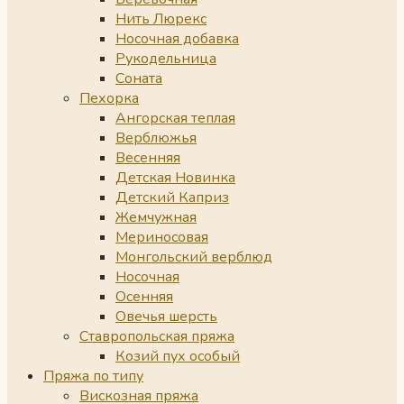
Нить Люрекс
Носочная добавка
Рукодельница
Соната
Пехорка
Ангорская теплая
Верблюжья
Весенняя
Детская Новинка
Детский Каприз
Жемчужная
Мериносовая
Монгольский верблюд
Носочная
Осенняя
Овечья шерсть
Ставропольская пряжа
Козий пух особый
Пряжа по типу
Вискозная пряжа