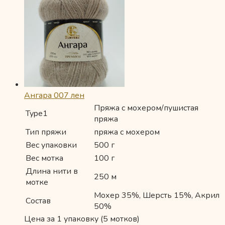
Ангара 007 лен
Пряжа с мохером/пушистая
Type1
пряжа
Тип пряжи
пряжа с мохером
Вес упаковки
500 г
Вес мотка
100 г
Длина нити в
250 м
мотке
Мохер 35%, Шерсть 15%, Акрил
Состав
50%
Цена за 1 упаковку (5 мотков)