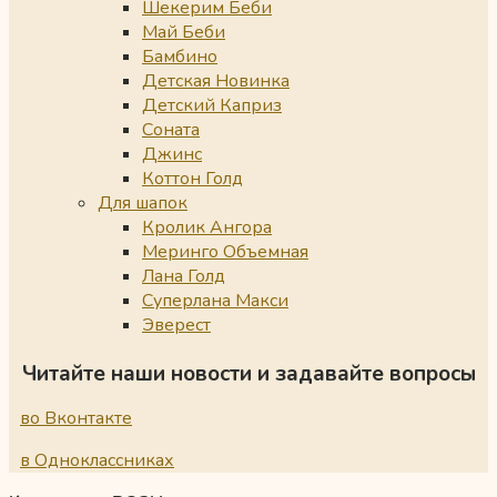
Шекерим Беби
Май Беби
Бамбино
Детская Новинка
Детский Каприз
Соната
Джинс
Коттон Голд
Для шапок
Кролик Ангора
Меринго Объемная
Лана Голд
Суперлана Макси
Эверест
Читайте наши новости и задавайте вопросы
во Вконтакте
в Одноклассниках