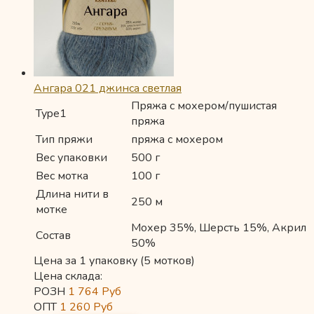
Ангара 021 джинса светлая
Пряжа с мохером/пушистая
Type1
пряжа
Тип пряжи
пряжа с мохером
Вес упаковки
500 г
Вес мотка
100 г
Длина нити в
250 м
мотке
Мохер 35%, Шерсть 15%, Акрил
Состав
50%
Цена за 1 упаковку (5 мотков)
Цена склада:
РОЗН
1 764
Руб
ОПТ
1 260
Руб