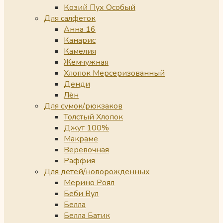
Козий Пух Особый
Для салфеток
Анна 16
Канарис
Камелия
Жемчужная
Хлопок Мерсеризованный
Денди
Лён
Для сумок/рюкзаков
Толстый Хлопок
Джут 100%
Макраме
Веревочная
Раффия
Для детей/новорожденных
Мерино Роял
Беби Вул
Белла
Белла Батик