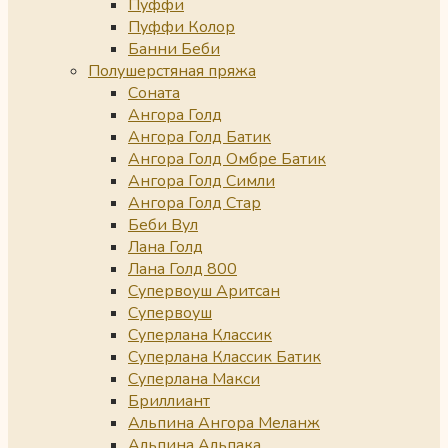
Пуффи
Пуффи Колор
Банни Беби
Полушерстяная пряжа
Соната
Ангора Голд
Ангора Голд Батик
Ангора Голд Омбре Батик
Ангора Голд Симли
Ангора Голд Стар
Беби Вул
Лана Голд
Лана Голд 800
Супервоуш Аритсан
Супервоуш
Суперлана Классик
Суперлана Классик Батик
Суперлана Макси
Бриллиант
Альпина Ангора Меланж
Альпина Альпака