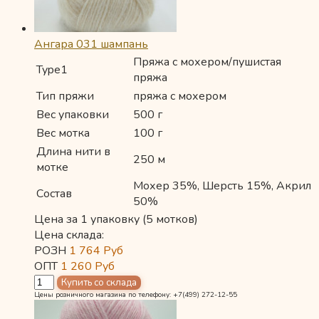
Ангара 031 шампань
Пряжа с мохером/пушистая
Type1
пряжа
Тип пряжи
пряжа с мохером
Вес упаковки
500 г
Вес мотка
100 г
Длина нити в
250 м
мотке
Мохер 35%, Шерсть 15%, Акрил
Состав
50%
Цена за 1 упаковку (5 мотков)
Цена склада:
РОЗН
1 764
Руб
ОПТ
1 260
Руб
Цены розничного магазина по телефону: +7(499) 272-12-55