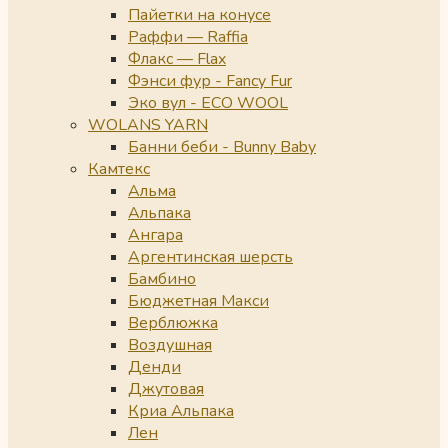
Пайетки на конусе
Раффи — Raffia
Флакс — Flax
Фэнси фур - Fancy Fur
Эко вул - ECO WOOL
WOLANS YARN
Банни беби - Bunny Baby
Камтекс
Альма
Альпака
Ангара
Аргентинская шерсть
Бамбино
Бюджетная Макси
Верблюжка
Воздушная
Денди
Джутовая
Криа Альпака
Лен