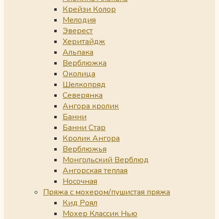
Крейзи Колор
Мелодия
Эверест
Херитайдж
Альпака
Верблюжка
Околица
Шелкопряд
Северянка
Ангора кролик
Банни
Банни Стар
Кролик Ангора
Верблюжья
Монгольский Верблюд
Ангорская теплая
Носочная
Пряжа с мохером/пушистая пряжа
Кид Роял
Мохер Классик Нью