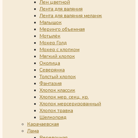
Лен цветной
Лента для валяния
Лента для валяния меланж
Малышок
Меринго объемная
Мотылёк
Мохер Голд
Мохер с хлопком
Мягкий хлопок
Околица
Северянка
Толстый хлопок
Фантазия
Хлопок классик
Хлопок мер. секц. кр.
Хлопок мерсеризованный
Хлопок травка
Шелкопряд
Карачаевская
Лама
Веревочная