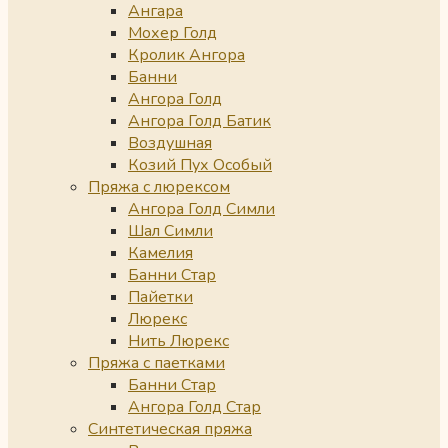
Ангара
Мохер Голд
Кролик Ангора
Банни
Ангора Голд
Ангора Голд Батик
Воздушная
Козий Пух Особый
Пряжа с люрексом
Ангора Голд Симли
Шал Симли
Камелия
Банни Стар
Пайетки
Люрекс
Нить Люрекс
Пряжа с паетками
Банни Стар
Ангора Голд Стар
Синтетическая пряжа