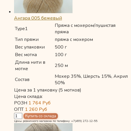
Ангара 005 бежевый
Пряжа с мохером/пушистая
Type1
пряжа
Тип пряжи
пряжа с мохером
Вес упаковки
500 г
Вес мотка
100 г
Длина нити в
250 м
мотке
Мохер 35%, Шерсть 15%, Акрил
Состав
50%
Цена за 1 упаковку (5 мотков)
Цена склада:
РОЗН
1 764
Руб
ОПТ
1 260
Руб
Цены розничного магазина по телефону: +7(499) 272-12-55