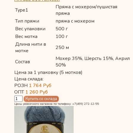
Пряжа с мохером/пушистая
Type1
пряжа
Тип пряжи
пряжа с мохером
Вес упаковки
500 г
Вес мотка
100 г
Длина нити в
250 м
мотке
Мохер 35%, Шерсть 15%, Акрил
Состав
50%
Цена за 1 упаковку (5 мотков)
Цена склада:
РОЗН
1 764
Руб
ОПТ
1 260
Руб
Цены розничного магазина по телефону: +7(499) 272-12-55