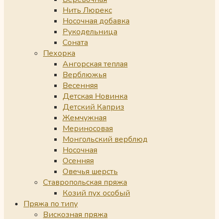
Нить Люрекс
Носочная добавка
Рукодельница
Соната
Пехорка
Ангорская теплая
Верблюжья
Весенняя
Детская Новинка
Детский Каприз
Жемчужная
Мериносовая
Монгольский верблюд
Носочная
Осенняя
Овечья шерсть
Ставропольская пряжа
Козий пух особый
Пряжа по типу
Вискозная пряжа