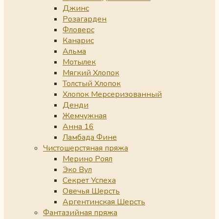
Джинс
Розагарден
Фловерс
Канарис
Альма
Мотылек
Мягкий Хлопок
Толстый Хлопок
Хлопок Мерсеризованный
Денди
Жемчужная
Анна 16
Ламбада Фине
Чистошерстяная пряжа
Мерино Роял
Эко Вул
Секрет Успеха
Овечья Шерсть
Аргентинская Шерсть
Фантазийная пряжа