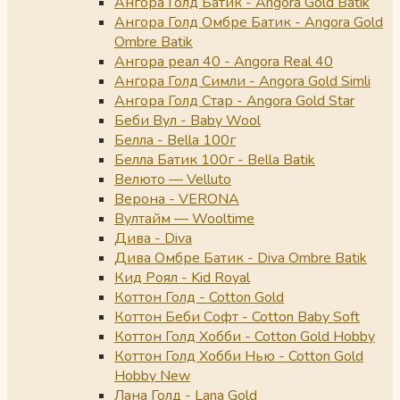
Ангора Голд Батик - Angora Gold Batik
Ангора Голд Омбре Батик - Angora Gold
Ombre Batik
Ангора реал 40 - Angora Real 40
Ангора Голд Симли - Angora Gold Simli
Ангора Голд Стар - Angora Gold Star
Беби Вул - Baby Wool
Белла - Bella 100г
Белла Батик 100г - Bella Batik
Велюто — Velluto
Верона - VERONA
Вултайм — Wooltime
Дива - Diva
Дива Омбре Батик - Diva Ombre Batik
Кид Роял - Kid Royal
Коттон Голд - Cotton Gold
Коттон Беби Софт - Cotton Baby Soft
Коттон Голд Хобби - Cotton Gold Hobby
Коттон Голд Хобби Нью - Cotton Gold
Hobby New
Лана Голд - Lana Gold