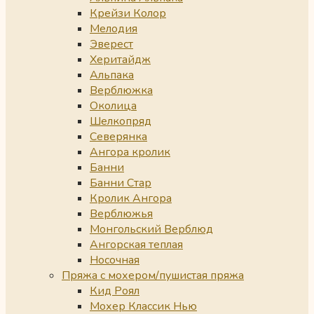
Крейзи Колор
Мелодия
Эверест
Херитайдж
Альпака
Верблюжка
Околица
Шелкопряд
Северянка
Ангора кролик
Банни
Банни Стар
Кролик Ангора
Верблюжья
Монгольский Верблюд
Ангорская теплая
Носочная
Пряжа с мохером/пушистая пряжа
Кид Роял
Мохер Классик Нью