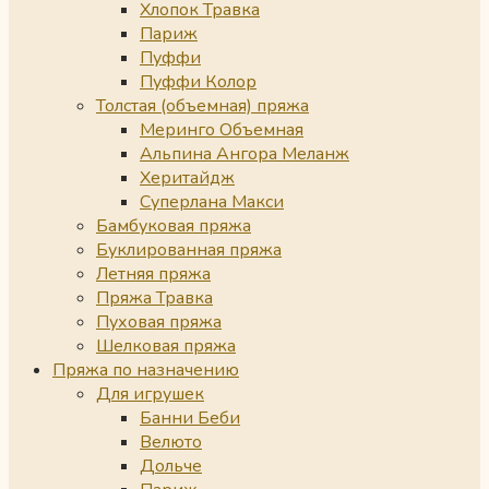
Хлопок Травка
Париж
Пуффи
Пуффи Колор
Толстая (объемная) пряжа
Меринго Объемная
Альпина Ангора Меланж
Херитайдж
Суперлана Макси
Бамбуковая пряжа
Буклированная пряжа
Летняя пряжа
Пряжа Травка
Пуховая пряжа
Шелковая пряжа
Пряжа по назначению
Для игрушек
Банни Беби
Велюто
Дольче