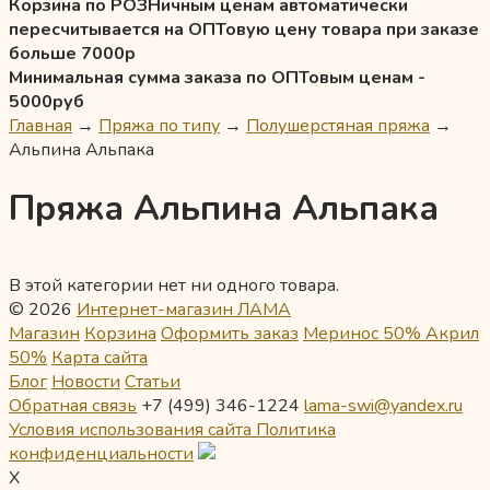
Корзина по РОЗНичным ценам автоматически
пересчитывается на ОПТовую цену товара при заказе
больше 7000р
Минимальная сумма заказа по ОПТовым ценам -
5000руб
Главная
→
Пряжа по типу
→
Полушерстяная пряжа
→
Альпина Альпака
Пряжа Альпина Альпака
В этой категории нет ни одного товара.
© 2026
Интернет-магазин ЛАМА
Магазин
Корзина
Оформить заказ
Меринос 50% Акрил
50%
Карта сайта
Блог
Новости
Статьи
Обратная связь
+7 (499) 346-1224
lama-swi@yandex.ru
Условия использования сайта
Политика
конфиденциальности
X