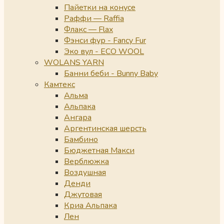
Пайетки на конусе
Раффи — Raffia
Флакс — Flax
Фэнси фур - Fancy Fur
Эко вул - ECO WOOL
WOLANS YARN
Банни беби - Bunny Baby
Камтекс
Альма
Альпака
Ангара
Аргентинская шерсть
Бамбино
Бюджетная Макси
Верблюжка
Воздушная
Денди
Джутовая
Криа Альпака
Лен