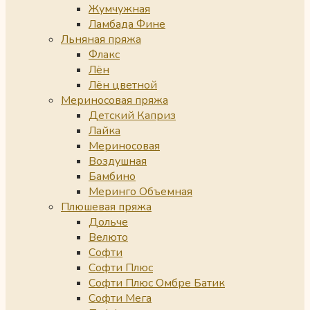
Жумчужная
Ламбада Фине
Льняная пряжа
Флакс
Лён
Лён цветной
Мериносовая пряжа
Детский Каприз
Лайка
Мериносовая
Воздушная
Бамбино
Меринго Объемная
Плюшевая пряжа
Дольче
Велюто
Софти
Софти Плюс
Софти Плюс Омбре Батик
Софти Мега