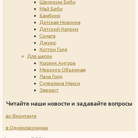
Шекерим Беби
Май Беби
Бамбино
Детская Новинка
Детский Каприз
Соната
Джинс
Коттон Голд
Для шапок
Кролик Ангора
Меринго Объемная
Лана Голд
Суперлана Макси
Эверест
Читайте наши новости и задавайте вопросы
во Вконтакте
в Одноклассниках