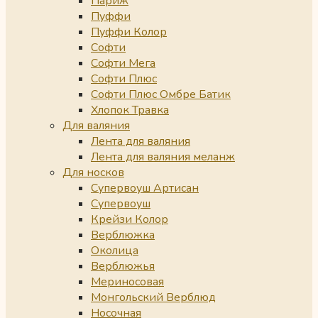
Париж
Пуффи
Пуффи Колор
Софти
Софти Мега
Софти Плюс
Софти Плюс Омбре Батик
Хлопок Травка
Для валяния
Лента для валяния
Лента для валяния меланж
Для носков
Супервоуш Артисан
Супервоуш
Крейзи Колор
Верблюжка
Околица
Верблюжья
Мериносовая
Монгольский Верблюд
Носочная