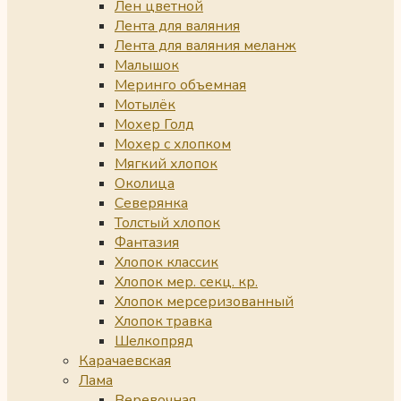
Лен цветной
Лента для валяния
Лента для валяния меланж
Малышок
Меринго объемная
Мотылёк
Мохер Голд
Мохер с хлопком
Мягкий хлопок
Околица
Северянка
Толстый хлопок
Фантазия
Хлопок классик
Хлопок мер. секц. кр.
Хлопок мерсеризованный
Хлопок травка
Шелкопряд
Карачаевская
Лама
Веревочная