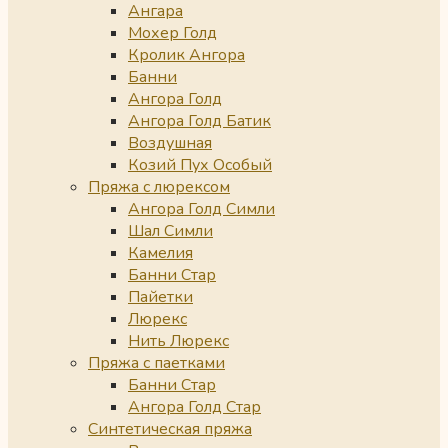
Ангара
Мохер Голд
Кролик Ангора
Банни
Ангора Голд
Ангора Голд Батик
Воздушная
Козий Пух Особый
Пряжа с люрексом
Ангора Голд Симли
Шал Симли
Камелия
Банни Стар
Пайетки
Люрекс
Нить Люрекс
Пряжа с паетками
Банни Стар
Ангора Голд Стар
Синтетическая пряжа