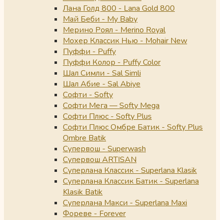
Лана Голд 800 - Lana Gold 800
Май Беби - My Baby
Мерино Роял - Merino Royal
Мохер Классик Нью - Mohair New
Пуффи - Puffy
Пуффи Колор - Puffy Color
Шал Симли - Sal Simli
Шал Абие - Sal Abiye
Софти - Softy
Софти Мега — Softy Mega
Софти Плюс - Softy Plus
Софти Плюс Омбре Батик - Softy Plus
Ombre Batik
Супервош - Superwash
Супервош ARTISAN
Суперлана Классик - Superlana Klasik
Суперлана Классик Батик - Superlana
Klasik Batik
Суперлана Макси - Superlana Maxi
Фореве - Forever