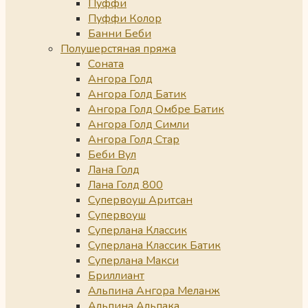
Пуффи
Пуффи Колор
Банни Беби
Полушерстяная пряжа
Соната
Ангора Голд
Ангора Голд Батик
Ангора Голд Омбре Батик
Ангора Голд Симли
Ангора Голд Стар
Беби Вул
Лана Голд
Лана Голд 800
Супервоуш Аритсан
Супервоуш
Суперлана Классик
Суперлана Классик Батик
Суперлана Макси
Бриллиант
Альпина Ангора Меланж
Альпина Альпака