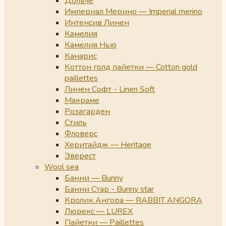
Дольче
Империал Мерино — Imperial merino
Интенсив Линен
Камелия
Камелия Нью
Канарис
Коттон голд пайетки — Cotton gold
paillettes
Линен Софт - Linen Soft
Макраме
Розагарден
Стиль
Фловерс
Херитайдж — Heritage
Эверест
Wool sea
Банни — Bunny
Банни Стар - Bunny star
Кролик Ангора — RABBIT ANGORA
Люрекс — LUREX
Пайетки — Paillettes