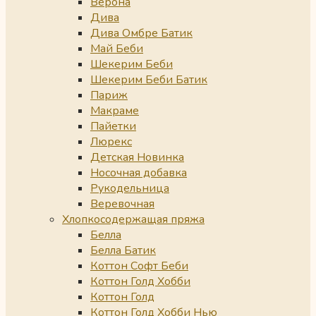
Верона
Дива
Дива Омбре Батик
Май Беби
Шекерим Беби
Шекерим Беби Батик
Париж
Макраме
Пайетки
Люрекс
Детская Новинка
Носочная добавка
Рукодельница
Веревочная
Хлопкосодержащая пряжа
Белла
Белла Батик
Коттон Софт Беби
Коттон Голд Хобби
Коттон Голд
Коттон Голд Хобби Нью