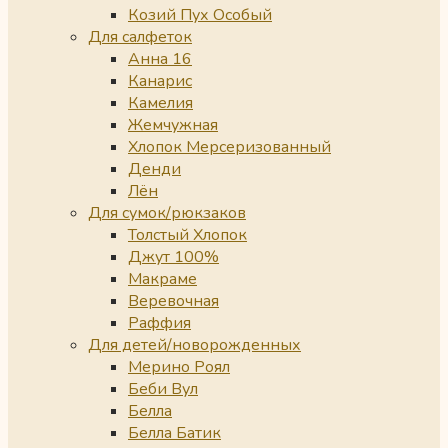
Козий Пух Особый
Для салфеток
Анна 16
Канарис
Камелия
Жемчужная
Хлопок Мерсеризованный
Денди
Лён
Для сумок/рюкзаков
Толстый Хлопок
Джут 100%
Макраме
Веревочная
Раффия
Для детей/новорожденных
Мерино Роял
Беби Вул
Белла
Белла Батик