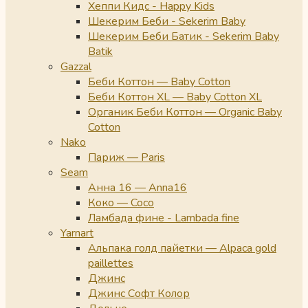
Хеппи Кидс - Happy Kids
Шекерим Беби - Sekerim Baby
Шекерим Беби Батик - Sekerim Baby
Batik
Gazzal
Беби Коттон — Baby Cotton
Беби Коттон XL — Baby Cotton XL
Органик Беби Коттон — Organic Baby
Cotton
Nako
Париж — Paris
Seam
Анна 16 — Anna16
Коко — Coco
Ламбада фине - Lambada fine
Yarnart
Альпака голд пайетки — Alpaca gold
paillettes
Джинс
Джинс Софт Колор