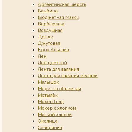
Аргентинская шерсть
Бамбино
Бюджетная Макси
Верблюжка
Воздушная
Денди
Джутовая
Криа Альпака
Лен
Лен цветной
Лента для валяния
Лента для валяния меланж
Малышок
Меринго объемная
Мотылёк
Мохер Голд
Мохер с хлопком
Мягкий хлопок
Околица
Северянка