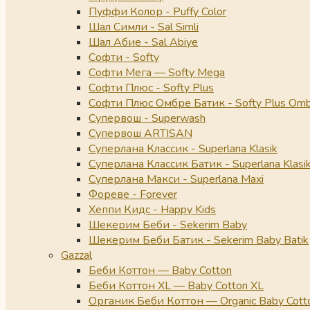
Пуффи Колор - Puffy Color
Шал Симли - Sal Simli
Шал Абие - Sal Abiye
Софти - Softy
Софти Мега — Softy Mega
Софти Плюс - Softy Plus
Софти Плюс Омбре Батик - Softy Plus Omb
Супервош - Superwash
Супервош ARTISAN
Суперлана Классик - Superlana Klasik
Суперлана Классик Батик - Superlana Klasik
Суперлана Макси - Superlana Maxi
Фореве - Forever
Хеппи Кидс - Happy Kids
Шекерим Беби - Sekerim Baby
Шекерим Беби Батик - Sekerim Baby Batik
Gazzal
Беби Коттон — Baby Cotton
Беби Коттон XL — Baby Cotton XL
Органик Беби Коттон — Organic Baby Cott