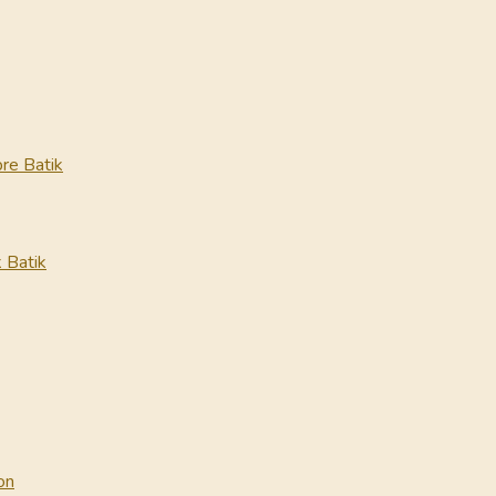
re Batik
 Batik
on