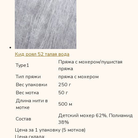
Кид роял 52 талая вода
Пряжа с мохером/пушистая
Type1
пряжа
Тип пряжи
пряжа с мохером
Вес упаковки
250 г
Вес мотка
50 г
Длина нити в
500 м
мотке
Детский мохер 62%, Полиамид
Состав
38%
Цена за 1 упаковку (5 мотков)
Цена склада: