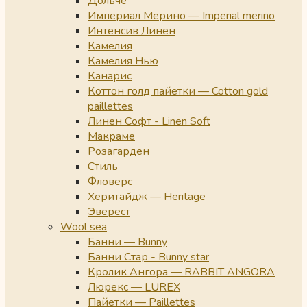
Дольче
Империал Мерино — Imperial merino
Интенсив Линен
Камелия
Камелия Нью
Канарис
Коттон голд пайетки — Cotton gold
paillettes
Линен Софт - Linen Soft
Макраме
Розагарден
Стиль
Фловерс
Херитайдж — Heritage
Эверест
Wool sea
Банни — Bunny
Банни Стар - Bunny star
Кролик Ангора — RABBIT ANGORA
Люрекс — LUREX
Пайетки — Paillettes