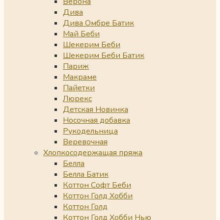
Верона
Дива
Дива Омбре Батик
Май Беби
Шекерим Беби
Шекерим Беби Батик
Париж
Макраме
Пайетки
Люрекс
Детская Новинка
Носочная добавка
Рукодельница
Веревочная
Хлопкосодержащая пряжа
Белла
Белла Батик
Коттон Софт Беби
Коттон Голд Хобби
Коттон Голд
Коттон Голд Хобби Нью