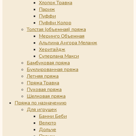
Хлопок Травка
Париж
Пуффи
Пуффи Колор
Толстая (объемная) пряжа
Меринго Объемная
Альпина Ангора Меланж
Херитайдж
Суперлана Макси
Бамбуковая пряжа
Буклированная пряжа
Летняя пряжа
Пряжа Травка
Пуховая пряжа
Шелковая пряжа
Пряжа по назначению
Для игрушек
Банни Беби
Велюто
Дольче