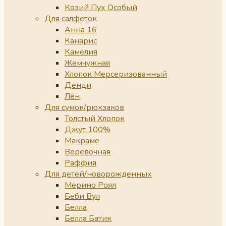
Козий Пух Особый
Для салфеток
Анна 16
Канарис
Камелия
Жемчужная
Хлопок Мерсеризованный
Денди
Лён
Для сумок/рюкзаков
Толстый Хлопок
Джут 100%
Макраме
Веревочная
Раффия
Для детей/новорожденных
Мерино Роял
Беби Вул
Белла
Белла Батик