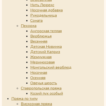
Нить Люрекс
Носочная добавка
Рукодельница
Соната
Пехорка
Ангорская теплая
Верблюжья
Весенняя
Детская Новинка
Детский Каприз
Жемчужная
Мериносовая
Монгольский верблюд
Носочная
Осенняя
Овечья шерсть
Ставропольская пряжа
Козий пух особый
Пряжа по типу
Вискозная пряжа