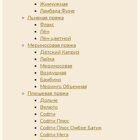
Жумчужная
Ламбада Фине
Льняная пряжа
Флакс
Лён
Лён цветной
Мериносовая пряжа
Детский Каприз
Лайка
Мериносовая
Воздушная
Бамбино
Меринго Объемная
Плюшевая пряжа
Дольче
Велюто
Софти
Софти Плюс
Софти Плюс Омбре Батик
Софти Мега