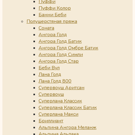
Пуффи
Пуффи Колор
Банни Беби
Полушерстяная пряжа
Соната
Ангора Голд
Ангора Голд Батик
Ангора Голд Омбре Батик
Ангора Голд Симли
Ангора Голд Стар
Беби Вул
Лана Голд
Лана Голд 800
Супервоуш Аритсан
Супервоуш
Суперлана Классик
Суперлана Классик Батик
Суперлана Макси
Бриллиант
Альпина Ангора Меланж
Альпина Альпака