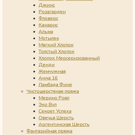
Джинс
Розагарден
Фловерс
Канарис
Альма
Мотылек
Мягкий Хлопок
Толстый Хлопок
Хлопок Мерсеризованный
Денди
Жемчужная
Анна 16
Ламбада Фине
Чистошерстяная пряжа
Мерино Роял
Эко Вул
Секрет Успеха
Овечья Шерсть
Аргентинская Шерсть
Фантазийная пряжа