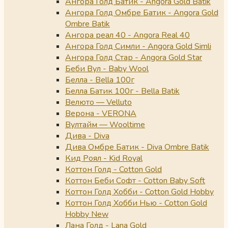
Ангора Голд Батик - Angora Gold Batik
Ангора Голд Омбре Батик - Angora Gold
Ombre Batik
Ангора реал 40 - Angora Real 40
Ангора Голд Симли - Angora Gold Simli
Ангора Голд Стар - Angora Gold Star
Беби Вул - Baby Wool
Белла - Bella 100г
Белла Батик 100г - Bella Batik
Велюто — Velluto
Верона - VERONA
Вултайм — Wooltime
Дива - Diva
Дива Омбре Батик - Diva Ombre Batik
Кид Роял - Kid Royal
Коттон Голд - Cotton Gold
Коттон Беби Софт - Cotton Baby Soft
Коттон Голд Хобби - Cotton Gold Hobby
Коттон Голд Хобби Нью - Cotton Gold
Hobby New
Лана Голд - Lana Gold