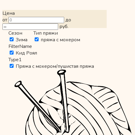
Цена
от
до
руб.
Сезон
Тип пряжи
Зима
пряжа с мохером
FilterName
Кид Роял
Type1
Пряжа с мохером/пушистая пряжа