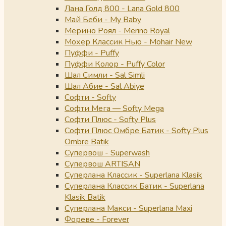
Лана Голд 800 - Lana Gold 800
Май Беби - My Baby
Мерино Роял - Merino Royal
Мохер Классик Нью - Mohair New
Пуффи - Puffy
Пуффи Колор - Puffy Color
Шал Симли - Sal Simli
Шал Абие - Sal Abiye
Софти - Softy
Софти Мега — Softy Mega
Софти Плюс - Softy Plus
Софти Плюс Омбре Батик - Softy Plus
Ombre Batik
Супервош - Superwash
Супервош ARTISAN
Суперлана Классик - Superlana Klasik
Суперлана Классик Батик - Superlana
Klasik Batik
Суперлана Макси - Superlana Maxi
Фореве - Forever