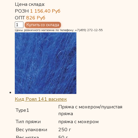
Цена склада:
РОЗН
1 156,40
Руб
ОПТ
826
Руб
Цены розничного магазина по телефону: +7(499) 272-12-55
Кид Роял 141 василек
Пряжа с мохером/пушистая
Type1
пряжа
Тип пряжи
пряжа с мохером
Вес упаковки
250 г
Вес мотка
50 г