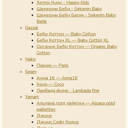
Хеппи Кидс - Happy Kids
Шекерим Беби - Sekerim Baby
Шекерим Беби Батик - Sekerim Baby
Batik
Gazzal
Беби Коттон — Baby Cotton
Беби Коттон XL — Baby Cotton XL
Органик Беби Коттон — Organic Baby
Cotton
Nako
Париж — Paris
Seam
Анна 16 — Anna16
Коко — Coco
Ламбада фине - Lambada fine
Yarnart
Альпака голд пайетки — Alpaca gold
paillettes
Джинс
Джинс Софт Колор