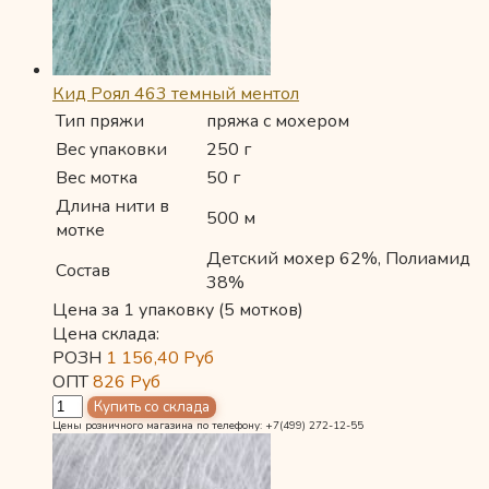
Кид Роял 463 темный ментол
Тип пряжи
пряжа с мохером
Вес упаковки
250 г
Вес мотка
50 г
Длина нити в
500 м
мотке
Детский мохер 62%, Полиамид
Состав
38%
Цена за 1 упаковку (5 мотков)
Цена склада:
РОЗН
1 156,40
Руб
ОПТ
826
Руб
Цены розничного магазина по телефону: +7(499) 272-12-55