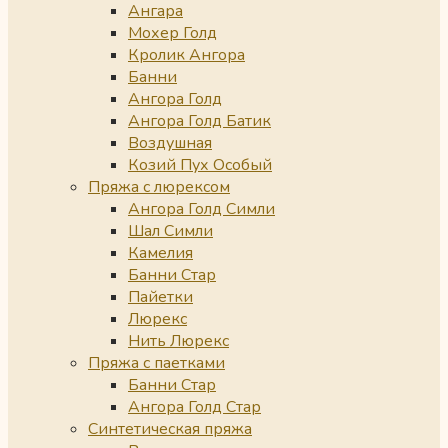
Ангара
Мохер Голд
Кролик Ангора
Банни
Ангора Голд
Ангора Голд Батик
Воздушная
Козий Пух Особый
Пряжа с люрексом
Ангора Голд Симли
Шал Симли
Камелия
Банни Стар
Пайетки
Люрекс
Нить Люрекс
Пряжа с паетками
Банни Стар
Ангора Голд Стар
Синтетическая пряжа