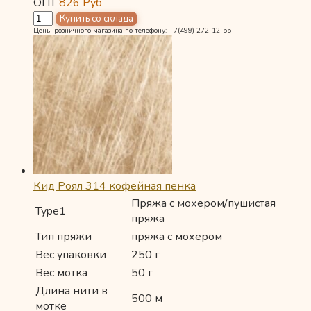
ОПТ
826
Руб
Цены розничного магазина по телефону: +7(499) 272-12-55
Кид Роял 314 кофейная пенка
Пряжа с мохером/пушистая
Type1
пряжа
Тип пряжи
пряжа с мохером
Вес упаковки
250 г
Вес мотка
50 г
Длина нити в
500 м
мотке