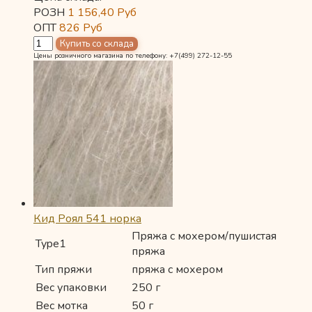
РОЗН
1 156,40
Руб
ОПТ
826
Руб
Цены розничного магазина по телефону: +7(499) 272-12-55
Кид Роял 541 норка
Пряжа с мохером/пушистая
Type1
пряжа
Тип пряжи
пряжа с мохером
Вес упаковки
250 г
Вес мотка
50 г