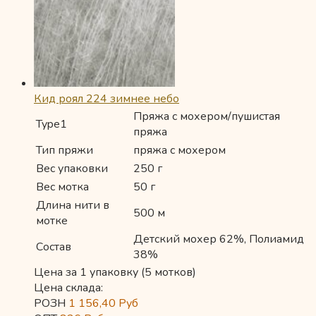
Кид роял 224 зимнее небо
Пряжа с мохером/пушистая
Type1
пряжа
Тип пряжи
пряжа с мохером
Вес упаковки
250 г
Вес мотка
50 г
Длина нити в
500 м
мотке
Детский мохер 62%, Полиамид
Состав
38%
Цена за 1 упаковку (5 мотков)
Цена склада:
РОЗН
1 156,40
Руб