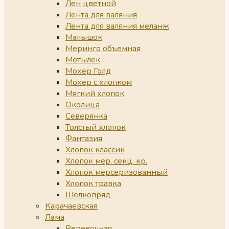
Лен цветной
Лента для валяния
Лента для валяния меланж
Малышок
Меринго объемная
Мотылёк
Мохер Голд
Мохер с хлопком
Мягкий хлопок
Околица
Северянка
Толстый хлопок
Фантазия
Хлопок классик
Хлопок мер. секц. кр.
Хлопок мерсеризованный
Хлопок травка
Шелкопряд
Карачаевская
Лама
Веревочная