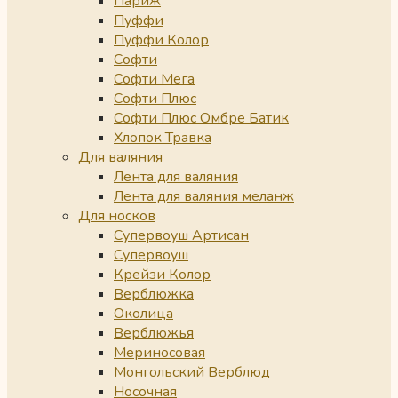
Париж
Пуффи
Пуффи Колор
Софти
Софти Мега
Софти Плюс
Софти Плюс Омбре Батик
Хлопок Травка
Для валяния
Лента для валяния
Лента для валяния меланж
Для носков
Супервоуш Артисан
Супервоуш
Крейзи Колор
Верблюжка
Околица
Верблюжья
Мериносовая
Монгольский Верблюд
Носочная