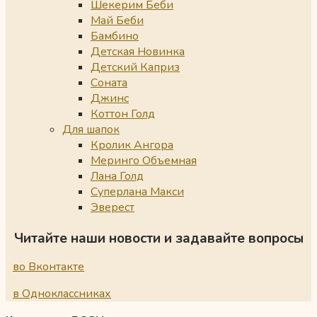
Шекерим Беби
Май Беби
Бамбино
Детская Новинка
Детский Каприз
Соната
Джинс
Коттон Голд
Для шапок
Кролик Ангора
Меринго Объемная
Лана Голд
Суперлана Макси
Эверест
Читайте наши новости и задавайте вопросы
во Вконтакте
в Одноклассниках