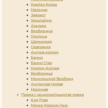
Крейзи Колор
Мелодия
Эверест
Херитайдж
Альпака
Верблюжка
Околица
Шелкопряд
Северянка
Ангора кролик
Банни
Банни Стар
Кролик Ангора
Верблюжья
Монгольский Верблюд
Ангорская теплая
Носочная
Пряжа с мохером/пушистая пряжа
Кид Роял
Мохер Классик Нью