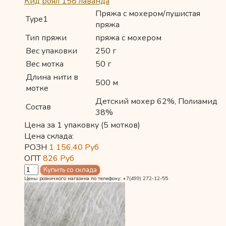
Кид роял 158 лаванда
Пряжа с мохером/пушистая
Type1
пряжа
Тип пряжи
пряжа с мохером
Вес упаковки
250 г
Вес мотка
50 г
Длина нити в
500 м
мотке
Детский мохер 62%, Полиамид
Состав
38%
Цена за 1 упаковку (5 мотков)
Цена склада:
РОЗН
1 156,40
Руб
ОПТ
826
Руб
Цены розничного магазина по телефону: +7(499) 272-12-55