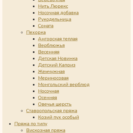
Нить Люрекс
Носочная добавка
Рукодельница
Соната
Пехорка
Ангорская теплая
Верблюжья
Весенняя
Детская Новинка
Детский Каприз
Жемчужная
Мериносовая
Монгольский верблюд
Носочная
Осенняя
Овечья шерсть
Ставропольская пряжа
Козий пух особый
Пряжа по типу
Вискозная пряжа