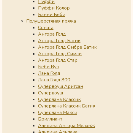
Пуффи
Пуффи Колор
Банни Беби
Полушерстяная пряжа
Соната
Ангора Голд
Ангора Голд Батик
Ангора Голд Омбре Батик
Ангора Голд Симли
Ангора Голд Стар
Беби Вул
Лана Голд
Лана Голд 800
Супервоуш Аритсан
Супервоуш
Суперлана Классик
Суперлана Классик Батик
Суперлана Макси
Бриллиант
Альпина Ангора Меланж
Альпина Альпака