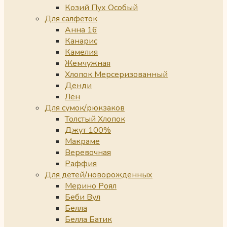
Козий Пух Особый
Для салфеток
Анна 16
Канарис
Камелия
Жемчужная
Хлопок Мерсеризованный
Денди
Лён
Для сумок/рюкзаков
Толстый Хлопок
Джут 100%
Макраме
Веревочная
Раффия
Для детей/новорожденных
Мерино Роял
Беби Вул
Белла
Белла Батик