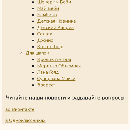
Шекерим Беби
Май Беби
Бамбино
Детская Новинка
Детский Каприз
Соната
Джинс
Коттон Голд
Для шапок
Кролик Ангора
Меринго Объемная
Лана Голд
Суперлана Макси
Эверест
Читайте наши новости и задавайте вопросы
во Вконтакте
в Одноклассниках