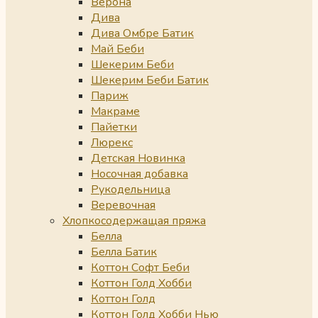
Верона
Дива
Дива Омбре Батик
Май Беби
Шекерим Беби
Шекерим Беби Батик
Париж
Макраме
Пайетки
Люрекс
Детская Новинка
Носочная добавка
Рукодельница
Веревочная
Хлопкосодержащая пряжа
Белла
Белла Батик
Коттон Софт Беби
Коттон Голд Хобби
Коттон Голд
Коттон Голд Хобби Нью