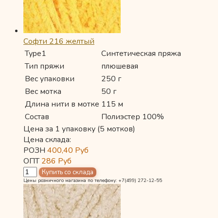
Софти 216 желтый
Type1
Синтетическая пряжа
Тип пряжи
плюшевая
Вес упаковки
250 г
Вес мотка
50 г
Длина нити в мотке
115 м
Состав
Полиэстер 100%
Цена за 1 упаковку (5 мотков)
Цена склада:
РОЗН
400,40
Руб
ОПТ
286
Руб
Цены розничного магазина по телефону: +7(499) 272-12-55