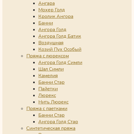
Ангара
Мохер Голд
Кролик Ангора
Банни
Ангора Голд
Ангора Голд Батик
Воздушная
Козий Пух Особый
Пряжа с люрексом
Ангора Голд Симли
Шал Симли
Камелия
Банни Стар
Пайетки
Люрекс
Нить Люрекс
Пряжа с паетками
Банни Стар
Ангора Голд Стар
Синтетическая пряжа