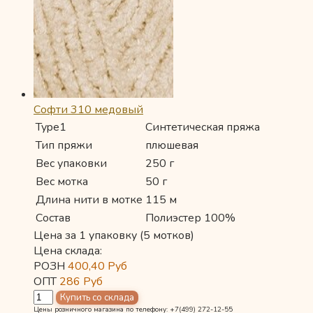
Софти 310 медовый
Type1
Синтетическая пряжа
Тип пряжи
плюшевая
Вес упаковки
250 г
Вес мотка
50 г
Длина нити в мотке
115 м
Состав
Полиэстер 100%
Цена за 1 упаковку (5 мотков)
Цена склада:
РОЗН
400,40
Руб
ОПТ
286
Руб
Цены розничного магазина по телефону: +7(499) 272-12-55