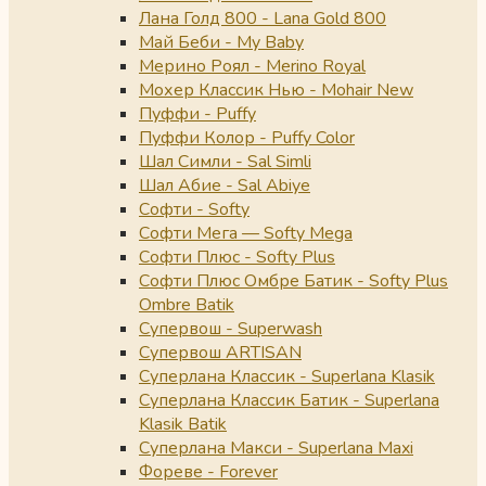
Лана Голд 800 - Lana Gold 800
Май Беби - My Baby
Мерино Роял - Merino Royal
Мохер Классик Нью - Mohair New
Пуффи - Puffy
Пуффи Колор - Puffy Color
Шал Симли - Sal Simli
Шал Абие - Sal Abiye
Софти - Softy
Софти Мега — Softy Mega
Софти Плюс - Softy Plus
Софти Плюс Омбре Батик - Softy Plus
Ombre Batik
Супервош - Superwash
Супервош ARTISAN
Суперлана Классик - Superlana Klasik
Суперлана Классик Батик - Superlana
Klasik Batik
Суперлана Макси - Superlana Maxi
Фореве - Forever