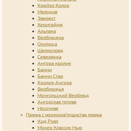
Крейзи Колор
Мелодия
Эверест
Херитайдж
Альпака
Верблюжка
Околица
Шелкопряд
Северянка
Ангора кролик
Банни
Банни Стар
Кролик Ангора
Верблюжья
Монгольский Верблюд
Ангорская теплая
Носочная
Пряжа с мохером/пушистая пряжа
Кид Роял
Мохер Классик Нью