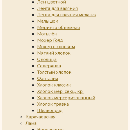
Лен цветной
Лента для валяния
Лента для валяния меланж
Малышок
Меринго объемная
Мотылёк
Мохер Голд
Мохер с хлопком
Мягкий хлопок
Околица
Северянка
Толстый хлопок
Фантазия
Хлопок классик
Хлопок мер. секц. кр.
Хлопок мерсеризованный
Хлопок травка
Шелкопряд
Карачаевская
Лама
Веревочная