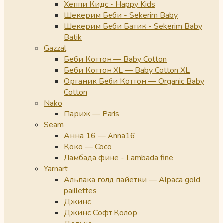
Хеппи Кидс - Happy Kids
Шекерим Беби - Sekerim Baby
Шекерим Беби Батик - Sekerim Baby
Batik
Gazzal
Беби Коттон — Baby Cotton
Беби Коттон XL — Baby Cotton XL
Органик Беби Коттон — Organic Baby
Cotton
Nako
Париж — Paris
Seam
Анна 16 — Anna16
Коко — Coco
Ламбада фине - Lambada fine
Yarnart
Альпака голд пайетки — Alpaca gold
paillettes
Джинс
Джинс Софт Колор