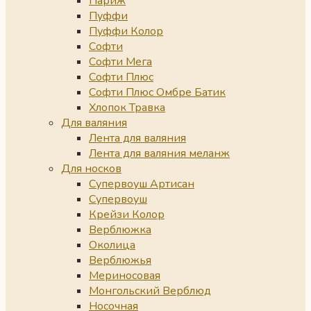
Париж
Пуффи
Пуффи Колор
Софти
Софти Мега
Софти Плюс
Софти Плюс Омбре Батик
Хлопок Травка
Для валяния
Лента для валяния
Лента для валяния меланж
Для носков
Супервоуш Артисан
Супервоуш
Крейзи Колор
Верблюжка
Околица
Верблюжья
Мериносовая
Монгольский Верблюд
Носочная