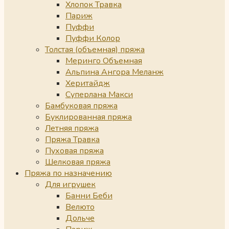
Хлопок Травка
Париж
Пуффи
Пуффи Колор
Толстая (объемная) пряжа
Меринго Объемная
Альпина Ангора Меланж
Херитайдж
Суперлана Макси
Бамбуковая пряжа
Буклированная пряжа
Летняя пряжа
Пряжа Травка
Пуховая пряжа
Шелковая пряжа
Пряжа по назначению
Для игрушек
Банни Беби
Велюто
Дольче