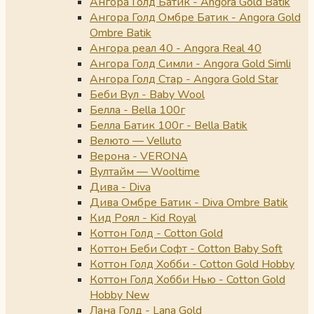
Ангора Голд Батик - Angora Gold Batik
Ангора Голд Омбре Батик - Angora Gold
Ombre Batik
Ангора реал 40 - Angora Real 40
Ангора Голд Симли - Angora Gold Simli
Ангора Голд Стар - Angora Gold Star
Беби Вул - Baby Wool
Белла - Bella 100г
Белла Батик 100г - Bella Batik
Велюто — Velluto
Верона - VERONA
Вултайм — Wooltime
Дива - Diva
Дива Омбре Батик - Diva Ombre Batik
Кид Роял - Kid Royal
Коттон Голд - Cotton Gold
Коттон Беби Софт - Cotton Baby Soft
Коттон Голд Хобби - Cotton Gold Hobby
Коттон Голд Хобби Нью - Cotton Gold
Hobby New
Лана Голд - Lana Gold