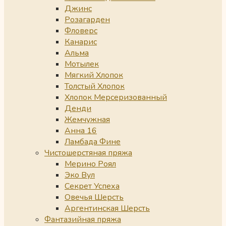
Джинс
Розагарден
Фловерс
Канарис
Альма
Мотылек
Мягкий Хлопок
Толстый Хлопок
Хлопок Мерсеризованный
Денди
Жемчужная
Анна 16
Ламбада Фине
Чистошерстяная пряжа
Мерино Роял
Эко Вул
Секрет Успеха
Овечья Шерсть
Аргентинская Шерсть
Фантазийная пряжа