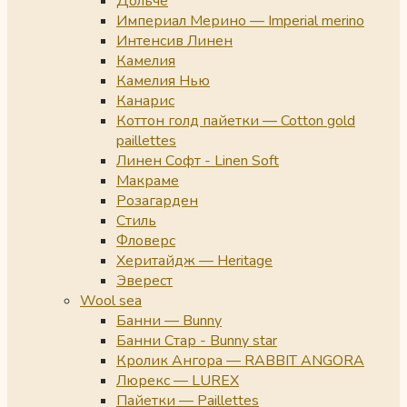
Дольче
Империал Мерино — Imperial merino
Интенсив Линен
Камелия
Камелия Нью
Канарис
Коттон голд пайетки — Cotton gold
paillettes
Линен Софт - Linen Soft
Макраме
Розагарден
Стиль
Фловерс
Херитайдж — Heritage
Эверест
Wool sea
Банни — Bunny
Банни Стар - Bunny star
Кролик Ангора — RABBIT ANGORA
Люрекс — LUREX
Пайетки — Paillettes