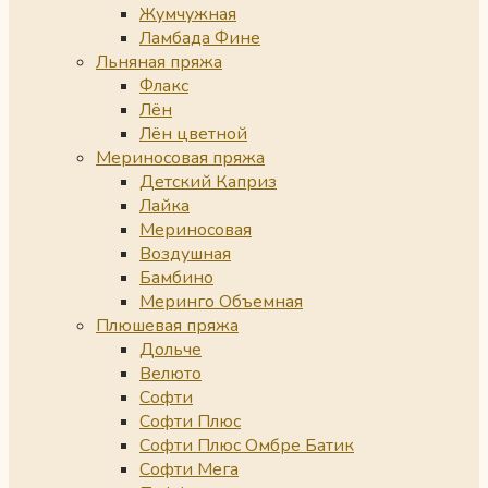
Жумчужная
Ламбада Фине
Льняная пряжа
Флакс
Лён
Лён цветной
Мериносовая пряжа
Детский Каприз
Лайка
Мериносовая
Воздушная
Бамбино
Меринго Объемная
Плюшевая пряжа
Дольче
Велюто
Софти
Софти Плюс
Софти Плюс Омбре Батик
Софти Мега