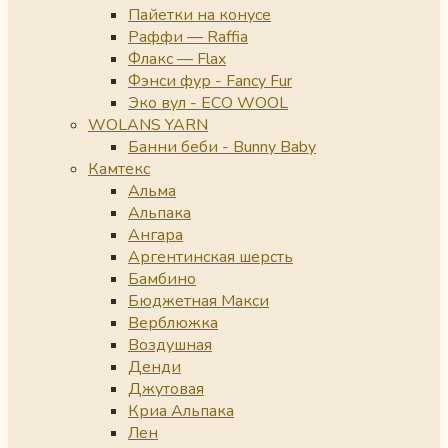
Пайетки на конусе
Раффи — Raffia
Флакс — Flax
Фэнси фур - Fancy Fur
Эко вул - ECO WOOL
WOLANS YARN
Банни беби - Bunny Baby
Камтекс
Альма
Альпака
Ангара
Аргентинская шерсть
Бамбино
Бюджетная Макси
Верблюжка
Воздушная
Денди
Джутовая
Криа Альпака
Лен