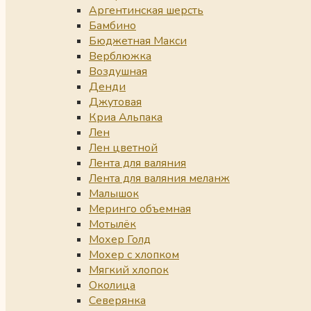
Аргентинская шерсть
Бамбино
Бюджетная Макси
Верблюжка
Воздушная
Денди
Джутовая
Криа Альпака
Лен
Лен цветной
Лента для валяния
Лента для валяния меланж
Малышок
Меринго объемная
Мотылёк
Мохер Голд
Мохер с хлопком
Мягкий хлопок
Околица
Северянка