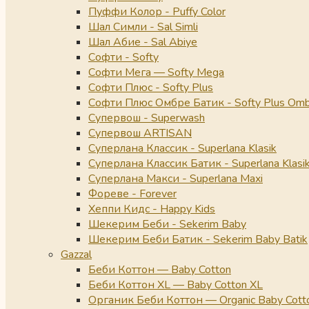
Пуффи Колор - Puffy Color
Шал Симли - Sal Simli
Шал Абие - Sal Abiye
Софти - Softy
Софти Мега — Softy Mega
Софти Плюс - Softy Plus
Софти Плюс Омбре Батик - Softy Plus Omb
Супервош - Superwash
Супервош ARTISAN
Суперлана Классик - Superlana Klasik
Суперлана Классик Батик - Superlana Klasik
Суперлана Макси - Superlana Maxi
Фореве - Forever
Хеппи Кидс - Happy Kids
Шекерим Беби - Sekerim Baby
Шекерим Беби Батик - Sekerim Baby Batik
Gazzal
Беби Коттон — Baby Cotton
Беби Коттон XL — Baby Cotton XL
Органик Беби Коттон — Organic Baby Cott