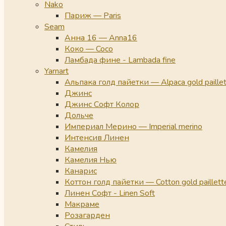
Nako
Париж — Paris
Seam
Анна 16 — Anna16
Коко — Coco
Ламбада фине - Lambada fine
Yarnart
Альпака голд пайетки — Alpaca gold paille
Джинс
Джинс Софт Колор
Дольче
Империал Мерино — Imperial merino
Интенсив Линен
Камелия
Камелия Нью
Канарис
Коттон голд пайетки — Cotton gold paillett
Линен Софт - Linen Soft
Макраме
Розагарден