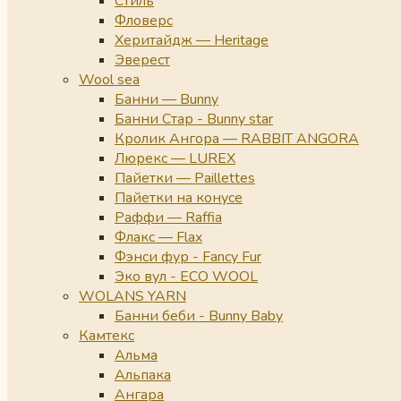
Стиль
Фловерс
Херитайдж — Heritage
Эверест
Wool sea
Банни — Bunny
Банни Стар - Bunny star
Кролик Ангора — RABBIT ANGORA
Люрекс — LUREX
Пайетки — Paillettes
Пайетки на конусе
Раффи — Raffia
Флакс — Flax
Фэнси фур - Fancy Fur
Эко вул - ECO WOOL
WOLANS YARN
Банни беби - Bunny Baby
Камтекс
Альма
Альпака
Ангара