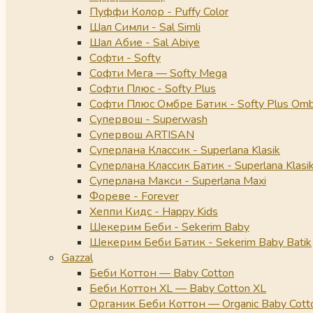
Пуффи Колор - Puffy Color
Шал Симли - Sal Simli
Шал Абие - Sal Abiye
Софти - Softy
Софти Мега — Softy Mega
Софти Плюс - Softy Plus
Софти Плюс Омбре Батик - Softy Plus Omb
Супервош - Superwash
Супервош ARTISAN
Суперлана Классик - Superlana Klasik
Суперлана Классик Батик - Superlana Klasik
Суперлана Макси - Superlana Maxi
Фореве - Forever
Хеппи Кидс - Happy Kids
Шекерим Беби - Sekerim Baby
Шекерим Беби Батик - Sekerim Baby Batik
Gazzal
Беби Коттон — Baby Cotton
Беби Коттон XL — Baby Cotton XL
Органик Беби Коттон — Organic Baby Cott