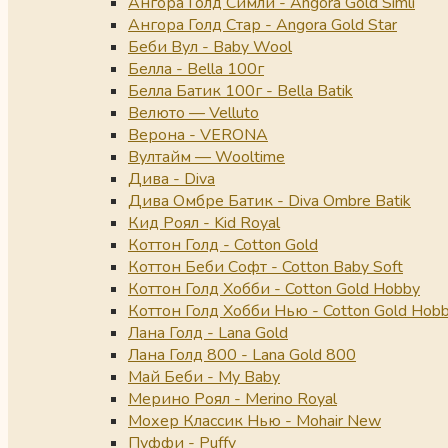
Ангора Голд Симли - Angora Gold Simli
Ангора Голд Стар - Angora Gold Star
Беби Вул - Baby Wool
Белла - Bella 100г
Белла Батик 100г - Bella Batik
Велюто — Velluto
Верона - VERONA
Вултайм — Wooltime
Дива - Diva
Дива Омбре Батик - Diva Ombre Batik
Кид Роял - Kid Royal
Коттон Голд - Cotton Gold
Коттон Беби Софт - Cotton Baby Soft
Коттон Голд Хобби - Cotton Gold Hobby
Коттон Голд Хобби Нью - Cotton Gold Hob
Лана Голд - Lana Gold
Лана Голд 800 - Lana Gold 800
Май Беби - My Baby
Мерино Роял - Merino Royal
Мохер Классик Нью - Mohair New
Пуффи - Puffy