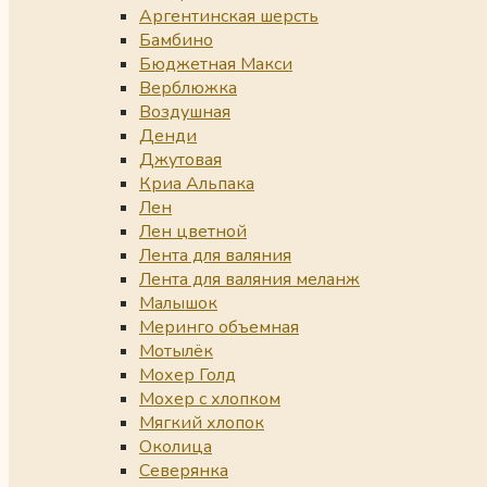
Аргентинская шерсть
Бамбино
Бюджетная Макси
Верблюжка
Воздушная
Денди
Джутовая
Криа Альпака
Лен
Лен цветной
Лента для валяния
Лента для валяния меланж
Малышок
Меринго объемная
Мотылёк
Мохер Голд
Мохер с хлопком
Мягкий хлопок
Околица
Северянка