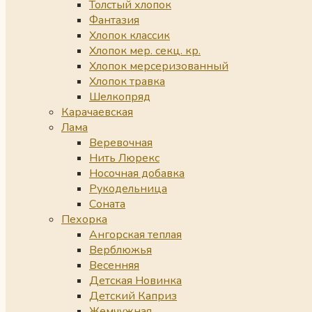
Толстый хлопок
Фантазия
Хлопок классик
Хлопок мер. секц. кр.
Хлопок мерсеризованный
Хлопок травка
Шелкопряд
Карачаевская
Лама
Веревочная
Нить Люрекс
Носочная добавка
Рукодельница
Соната
Пехорка
Ангорская теплая
Верблюжья
Весенняя
Детская Новинка
Детский Каприз
Жемчужная