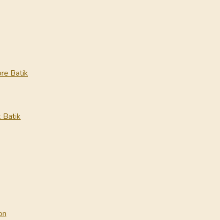
re Batik
 Batik
on