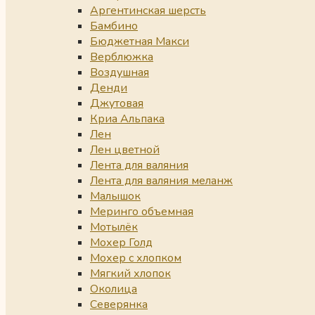
Аргентинская шерсть
Бамбино
Бюджетная Макси
Верблюжка
Воздушная
Денди
Джутовая
Криа Альпака
Лен
Лен цветной
Лента для валяния
Лента для валяния меланж
Малышок
Меринго объемная
Мотылёк
Мохер Голд
Мохер с хлопком
Мягкий хлопок
Околица
Северянка