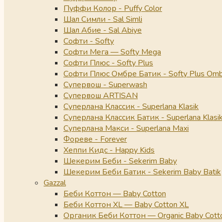
Пуффи Колор - Puffy Color
Шал Симли - Sal Simli
Шал Абие - Sal Abiye
Софти - Softy
Софти Мега — Softy Mega
Софти Плюс - Softy Plus
Софти Плюс Омбре Батик - Softy Plus Omb
Супервош - Superwash
Супервош ARTISAN
Суперлана Классик - Superlana Klasik
Суперлана Классик Батик - Superlana Klasik
Суперлана Макси - Superlana Maxi
Фореве - Forever
Хеппи Кидс - Happy Kids
Шекерим Беби - Sekerim Baby
Шекерим Беби Батик - Sekerim Baby Batik
Gazzal
Беби Коттон — Baby Cotton
Беби Коттон XL — Baby Cotton XL
Органик Беби Коттон — Organic Baby Cott