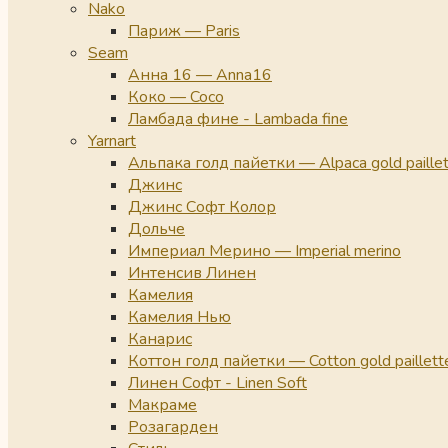
Nako
Париж — Paris
Seam
Анна 16 — Anna16
Коко — Coco
Ламбада фине - Lambada fine
Yarnart
Альпака голд пайетки — Alpaca gold paille
Джинс
Джинс Софт Колор
Дольче
Империал Мерино — Imperial merino
Интенсив Линен
Камелия
Камелия Нью
Канарис
Коттон голд пайетки — Cotton gold paillett
Линен Софт - Linen Soft
Макраме
Розагарден