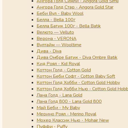
Ангора Голд Симли - Angora Gold Simli
Ангора Голд Стар - Angora Gold Star
Беби Вул - Baby Wool
Белла - Bella 100г
Белла Батик 100г - Bella Batik
Велюто — Velluto
Верона - VERONA
Вултайм — Wooltime
Дива - Diva
Дива Омбре Батик - Diva Ombre Batik
Кид Роял - Kid Royal
Коттон Голд - Cotton Gold
Коттон Беби Софт - Cotton Baby Soft
Коттон Голд Хобби - Cotton Gold Hobby
Коттон Голд Хобби Нью - Cotton Gold Hob
Лана Голд - Lana Gold
Лана Голд 800 - Lana Gold 800
Май Беби - My Baby
Мерино Роял - Merino Royal
Мохер Классик Нью - Mohair New
Пуффи - Puffy