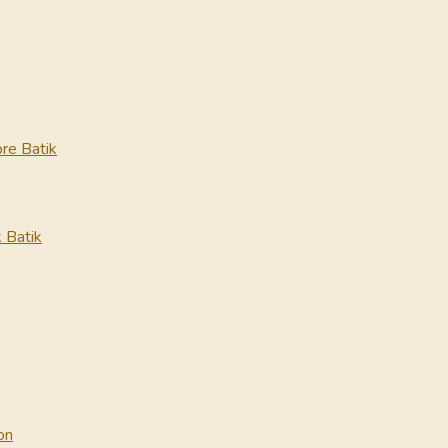
re Batik
 Batik
on