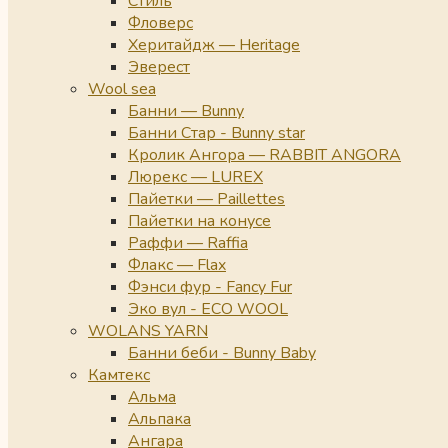
Стиль
Фловерс
Херитайдж — Heritage
Эверест
Wool sea
Банни — Bunny
Банни Стар - Bunny star
Кролик Ангора — RABBIT ANGORA
Люрекс — LUREX
Пайетки — Paillettes
Пайетки на конусе
Раффи — Raffia
Флакс — Flax
Фэнси фур - Fancy Fur
Эко вул - ECO WOOL
WOLANS YARN
Банни беби - Bunny Baby
Камтекс
Альма
Альпака
Ангара