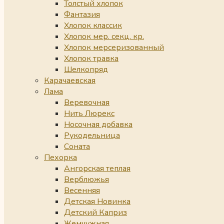
Толстый хлопок
Фантазия
Хлопок классик
Хлопок мер. секц. кр.
Хлопок мерсеризованный
Хлопок травка
Шелкопряд
Карачаевская
Лама
Веревочная
Нить Люрекс
Носочная добавка
Рукодельница
Соната
Пехорка
Ангорская теплая
Верблюжья
Весенняя
Детская Новинка
Детский Каприз
Жемчужная