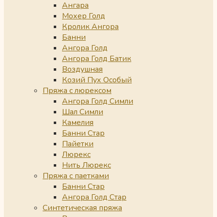
Ангара
Мохер Голд
Кролик Ангора
Банни
Ангора Голд
Ангора Голд Батик
Воздушная
Козий Пух Особый
Пряжа с люрексом
Ангора Голд Симли
Шал Симли
Камелия
Банни Стар
Пайетки
Люрекс
Нить Люрекс
Пряжа с паетками
Банни Стар
Ангора Голд Стар
Синтетическая пряжа