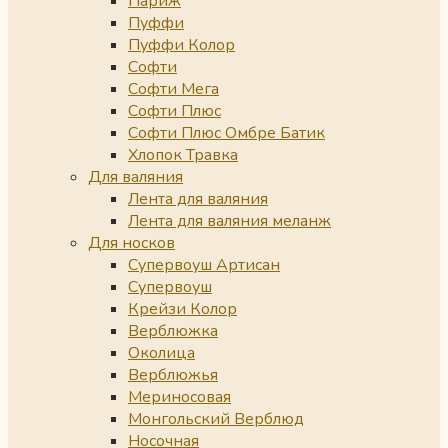
Париж
Пуффи
Пуффи Колор
Софти
Софти Мега
Софти Плюс
Софти Плюс Омбре Батик
Хлопок Травка
Для валяния
Лента для валяния
Лента для валяния меланж
Для носков
Супервоуш Артисан
Супервоуш
Крейзи Колор
Верблюжка
Околица
Верблюжья
Мериносовая
Монгольский Верблюд
Носочная