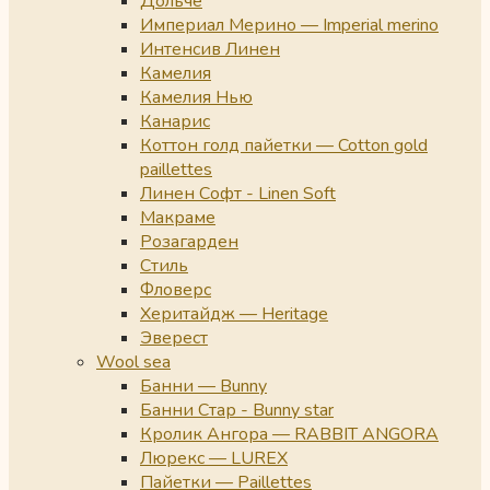
Дольче
Империал Мерино — Imperial merino
Интенсив Линен
Камелия
Камелия Нью
Канарис
Коттон голд пайетки — Cotton gold
paillettes
Линен Софт - Linen Soft
Макраме
Розагарден
Стиль
Фловерс
Херитайдж — Heritage
Эверест
Wool sea
Банни — Bunny
Банни Стар - Bunny star
Кролик Ангора — RABBIT ANGORA
Люрекс — LUREX
Пайетки — Paillettes