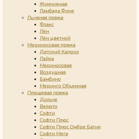
Жумчужная
Ламбада Фине
Льняная пряжа
Флакс
Лён
Лён цветной
Мериносовая пряжа
Детский Каприз
Лайка
Мериносовая
Воздушная
Бамбино
Меринго Объемная
Плюшевая пряжа
Дольче
Велюто
Софти
Софти Плюс
Софти Плюс Омбре Батик
Софти Мега