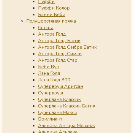
Пуффи
Пуффи Колор
Банни Беби
Полушерстяная пряжа
Соната
Ангора Голд
Ангора Голд Батик
Ангора Голд Омбре Батик
Ангора Голд Симли
Ангора Голд Стар
Беби Вул
Лана Голд
Лана Голд 800
Супервоуш Аритсан
Супервоуш
Суперлана Классик
Суперлана Классик Батик
Суперлана Макси
Бриллиант
Альпина Ангора Меланж
Альпина Альпака