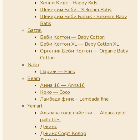
Хеппи Кидс - Happy Kids
Шекерим Беби - Sekerim Baby
Шекерим Беби Батик - Sekerim Baby
Batik
Gazzal
Беби Коттон — Baby Cotton
Беби Коттон XL — Baby Cotton XL
Органик Беби Коттон — Organic Baby
Cotton
Nako
Париж — Paris
Seam
Анна 16 — Anna16
Коко — Coco
Ламбада фине - Lambada fine
Yarnart
Альпака голд пайетки — Alpaca gold
paillettes
Джинс
Джинс Софт Колор