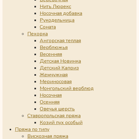
Нить Люрекс
Носочная добавка
Рукодельница
Соната
Пехорка
Ангорская теплая
Верблюжья
Весенняя
Детская Новинка
Детский Каприз
Жемчужная
Мериносовая
Монгольский верблюд
Носочная
Осенняя
Овечья шерсть
Ставропольская пряжа
Козий пух особый
Пряжа по типу
Вискозная пряжа