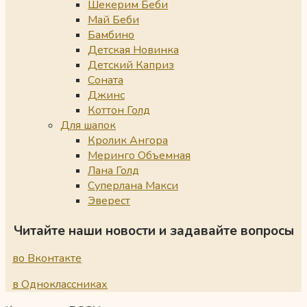
Шекерим Беби
Май Беби
Бамбино
Детская Новинка
Детский Каприз
Соната
Джинс
Коттон Голд
Для шапок
Кролик Ангора
Меринго Объемная
Лана Голд
Суперлана Макси
Эверест
Читайте наши новости и задавайте вопросы
во Вконтакте
в Одноклассниках