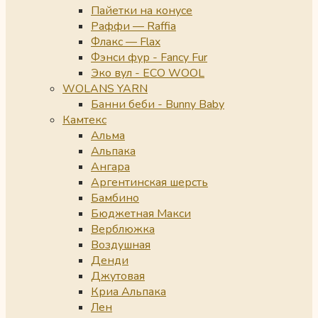
Пайетки на конусе
Раффи — Raffia
Флакс — Flax
Фэнси фур - Fancy Fur
Эко вул - ECO WOOL
WOLANS YARN
Банни беби - Bunny Baby
Камтекс
Альма
Альпака
Ангара
Аргентинская шерсть
Бамбино
Бюджетная Макси
Верблюжка
Воздушная
Денди
Джутовая
Криа Альпака
Лен