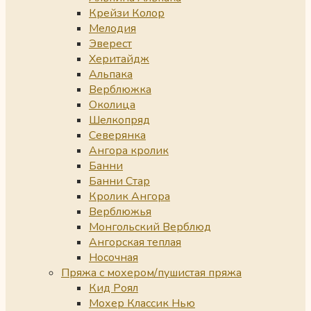
Крейзи Колор
Мелодия
Эверест
Херитайдж
Альпака
Верблюжка
Околица
Шелкопряд
Северянка
Ангора кролик
Банни
Банни Стар
Кролик Ангора
Верблюжья
Монгольский Верблюд
Ангорская теплая
Носочная
Пряжа с мохером/пушистая пряжа
Кид Роял
Мохер Классик Нью