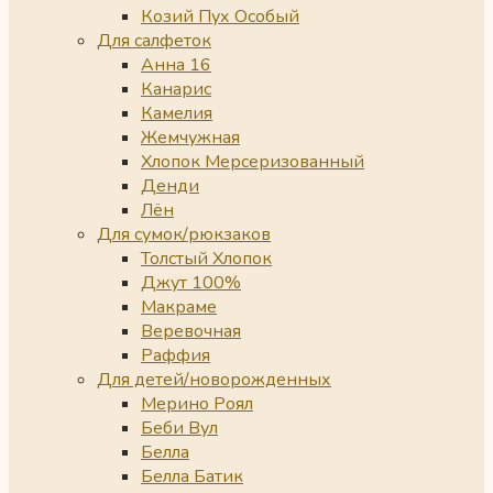
Козий Пух Особый
Для салфеток
Анна 16
Канарис
Камелия
Жемчужная
Хлопок Мерсеризованный
Денди
Лён
Для сумок/рюкзаков
Толстый Хлопок
Джут 100%
Макраме
Веревочная
Раффия
Для детей/новорожденных
Мерино Роял
Беби Вул
Белла
Белла Батик