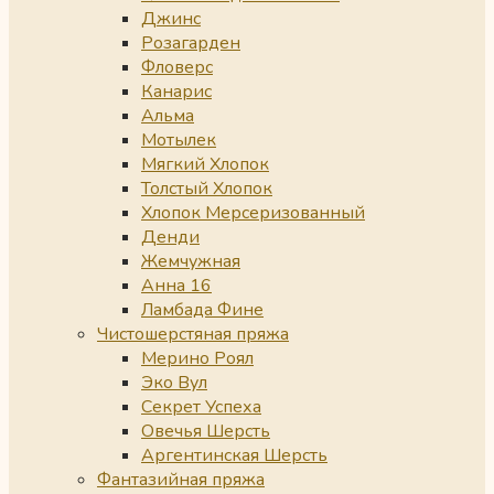
Джинс
Розагарден
Фловерс
Канарис
Альма
Мотылек
Мягкий Хлопок
Толстый Хлопок
Хлопок Мерсеризованный
Денди
Жемчужная
Анна 16
Ламбада Фине
Чистошерстяная пряжа
Мерино Роял
Эко Вул
Секрет Успеха
Овечья Шерсть
Аргентинская Шерсть
Фантазийная пряжа