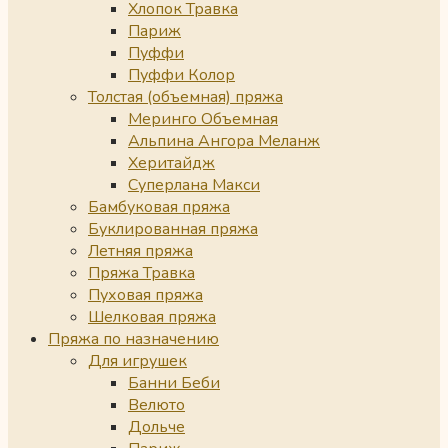
Хлопок Травка
Париж
Пуффи
Пуффи Колор
Толстая (объемная) пряжа
Меринго Объемная
Альпина Ангора Меланж
Херитайдж
Суперлана Макси
Бамбуковая пряжа
Буклированная пряжа
Летняя пряжа
Пряжа Травка
Пуховая пряжа
Шелковая пряжа
Пряжа по назначению
Для игрушек
Банни Беби
Велюто
Дольче