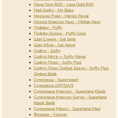
Лана Голд 800 - Lana Gold 800
Май Беби - My Baby
Мерино Роял - Merino Royal
Мохер Классик Нью - Mohair New
Пуффи - Puffy
Пуффи Колор - Puffy Color
Шал Симли - Sal Simli
Шал Абие - Sal Abiye
Софти - Softy
Софти Мега — Softy Mega
Софти Плюс - Softy Plus
Софти Плюс Омбре Батик - Softy Plus
Ombre Batik
Супервош - Superwash
Супервош ARTISAN
Суперлана Классик - Superlana Klasik
Суперлана Классик Батик - Superlana
Klasik Batik
Суперлана Макси - Superlana Maxi
Фореве - Forever