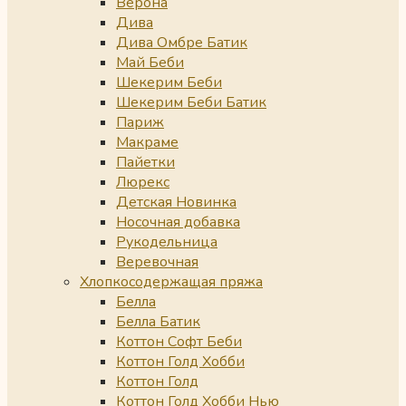
Верона
Дива
Дива Омбре Батик
Май Беби
Шекерим Беби
Шекерим Беби Батик
Париж
Макраме
Пайетки
Люрекс
Детская Новинка
Носочная добавка
Рукодельница
Веревочная
Хлопкосодержащая пряжа
Белла
Белла Батик
Коттон Софт Беби
Коттон Голд Хобби
Коттон Голд
Коттон Голд Хобби Нью