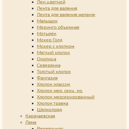
Лен цветной
Лента для валяния
Лента для валяния меланж
Малышок
Меринго объемная
Мотылёк
Мохер Голд
Мохер с хлопком
Мягкий хлопок
Околица
Северянка
Толстый хлопок
Фантазия
Хлопок классик
Хлопок мер. секц. кр.
Хлопок мерсеризованный
Хлопок травка
Шелкопряд
Карачаевская
Лама
Веревочная