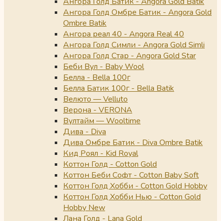
Ангора Голд Батик - Angora Gold Batik
Ангора Голд Омбре Батик - Angora Gold
Ombre Batik
Ангора реал 40 - Angora Real 40
Ангора Голд Симли - Angora Gold Simli
Ангора Голд Стар - Angora Gold Star
Беби Вул - Baby Wool
Белла - Bella 100г
Белла Батик 100г - Bella Batik
Велюто — Velluto
Верона - VERONA
Вултайм — Wooltime
Дива - Diva
Дива Омбре Батик - Diva Ombre Batik
Кид Роял - Kid Royal
Коттон Голд - Cotton Gold
Коттон Беби Софт - Cotton Baby Soft
Коттон Голд Хобби - Cotton Gold Hobby
Коттон Голд Хобби Нью - Cotton Gold
Hobby New
Лана Голд - Lana Gold