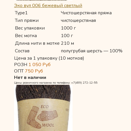
Эко вул 006 бежевый светлый
Type1
Чистошерстяная пряжа
Тип пряжи
чистошерстяная
Вес упаковки
1000 г
Вес мотка
100 г
Длина нити в мотке
210 м
Состав
полугрубая шерсть — 100%
Цена за 1 упаковку (10 мотков)
РОЗН
1 050
Руб
ОПТ
750
Руб
Нет в наличии
Цены розничного магазина по телефону: +7(499) 272-12-55