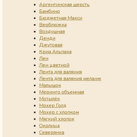
Аргентинская шерсть
Бамбино
Бюджетная Макси
Верблюжка
Воздушная
Денди
Джутовая
Криа Альпака
Лен
Лен цветной
Лента для валяния
Лента для валяния меланж
Малышок
Меринго объемная
Мотылёк
Мохер Голд
Мохер с хлопком
Мягкий хлопок
Околица
Северянка