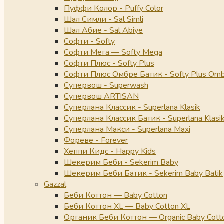
Пуффи Колор - Puffy Color
Шал Симли - Sal Simli
Шал Абие - Sal Abiye
Софти - Softy
Софти Мега — Softy Mega
Софти Плюс - Softy Plus
Софти Плюс Омбре Батик - Softy Plus Omb
Супервош - Superwash
Супервош ARTISAN
Суперлана Классик - Superlana Klasik
Суперлана Классик Батик - Superlana Klasik
Суперлана Макси - Superlana Maxi
Фореве - Forever
Хеппи Кидс - Happy Kids
Шекерим Беби - Sekerim Baby
Шекерим Беби Батик - Sekerim Baby Batik
Gazzal
Беби Коттон — Baby Cotton
Беби Коттон XL — Baby Cotton XL
Органик Беби Коттон — Organic Baby Cott