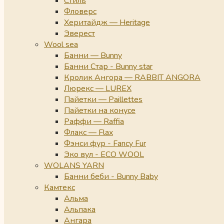
Стиль
Фловерс
Херитайдж — Heritage
Эверест
Wool sea
Банни — Bunny
Банни Стар - Bunny star
Кролик Ангора — RABBIT ANGORA
Люрекс — LUREX
Пайетки — Paillettes
Пайетки на конусе
Раффи — Raffia
Флакс — Flax
Фэнси фур - Fancy Fur
Эко вул - ECO WOOL
WOLANS YARN
Банни беби - Bunny Baby
Камтекс
Альма
Альпака
Ангара