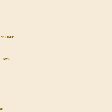
re Batik
 Batik
on