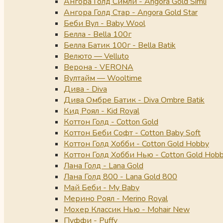
Ангора Голд Симли - Angora Gold Simli
Ангора Голд Стар - Angora Gold Star
Беби Вул - Baby Wool
Белла - Bella 100г
Белла Батик 100г - Bella Batik
Велюто — Velluto
Верона - VERONA
Вултайм — Wooltime
Дива - Diva
Дива Омбре Батик - Diva Ombre Batik
Кид Роял - Kid Royal
Коттон Голд - Cotton Gold
Коттон Беби Софт - Cotton Baby Soft
Коттон Голд Хобби - Cotton Gold Hobby
Коттон Голд Хобби Нью - Cotton Gold Hob
Лана Голд - Lana Gold
Лана Голд 800 - Lana Gold 800
Май Беби - My Baby
Мерино Роял - Merino Royal
Мохер Классик Нью - Mohair New
Пуффи - Puffy