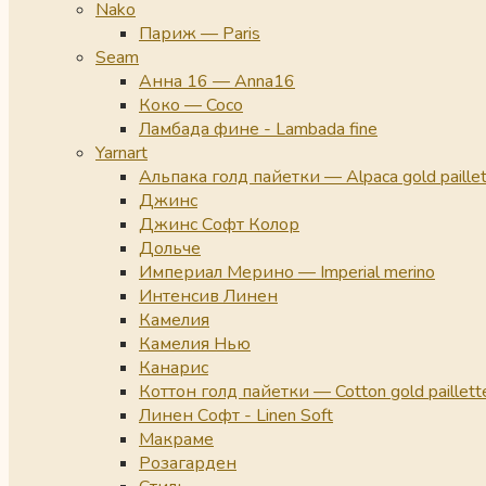
Nako
Париж — Paris
Seam
Анна 16 — Anna16
Коко — Coco
Ламбада фине - Lambada fine
Yarnart
Альпака голд пайетки — Alpaca gold paille
Джинс
Джинс Софт Колор
Дольче
Империал Мерино — Imperial merino
Интенсив Линен
Камелия
Камелия Нью
Канарис
Коттон голд пайетки — Cotton gold paillett
Линен Софт - Linen Soft
Макраме
Розагарден