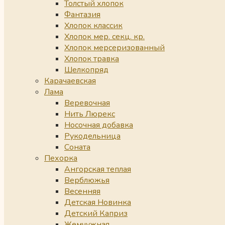
Толстый хлопок
Фантазия
Хлопок классик
Хлопок мер. секц. кр.
Хлопок мерсеризованный
Хлопок травка
Шелкопряд
Карачаевская
Лама
Веревочная
Нить Люрекс
Носочная добавка
Рукодельница
Соната
Пехорка
Ангорская теплая
Верблюжья
Весенняя
Детская Новинка
Детский Каприз
Жемчужная