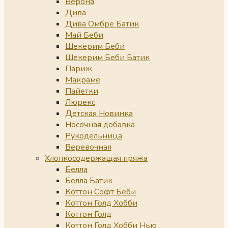
Верона
Дива
Дива Омбре Батик
Май Беби
Шекерим Беби
Шекерим Беби Батик
Париж
Макраме
Пайетки
Люрекс
Детская Новинка
Носочная добавка
Рукодельница
Веревочная
Хлопкосодержащая пряжа
Белла
Белла Батик
Коттон Софт Беби
Коттон Голд Хобби
Коттон Голд
Коттон Голд Хобби Нью