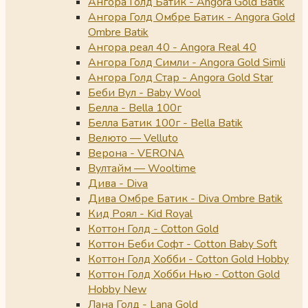
Ангора Голд Батик - Angora Gold Batik
Ангора Голд Омбре Батик - Angora Gold
Ombre Batik
Ангора реал 40 - Angora Real 40
Ангора Голд Симли - Angora Gold Simli
Ангора Голд Стар - Angora Gold Star
Беби Вул - Baby Wool
Белла - Bella 100г
Белла Батик 100г - Bella Batik
Велюто — Velluto
Верона - VERONA
Вултайм — Wooltime
Дива - Diva
Дива Омбре Батик - Diva Ombre Batik
Кид Роял - Kid Royal
Коттон Голд - Cotton Gold
Коттон Беби Софт - Cotton Baby Soft
Коттон Голд Хобби - Cotton Gold Hobby
Коттон Голд Хобби Нью - Cotton Gold
Hobby New
Лана Голд - Lana Gold