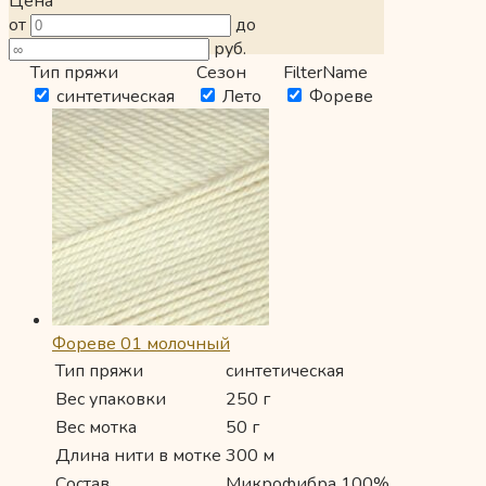
Цена
от
до
руб.
Тип пряжи
Сезон
FilterName
синтетическая
Лето
Фореве
Фореве 01 молочный
Тип пряжи
синтетическая
Вес упаковки
250 г
Вес мотка
50 г
Длина нити в мотке
300 м
Состав
Микрофибра 100%