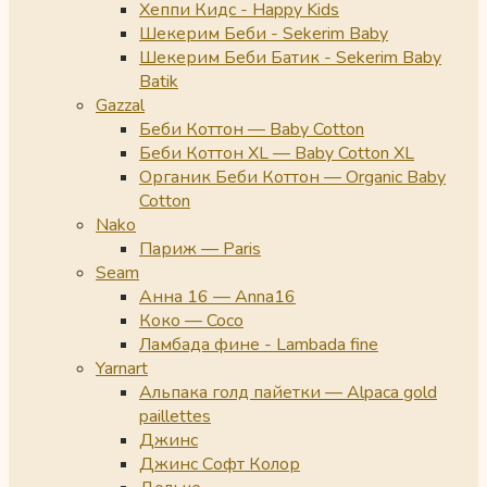
Хеппи Кидс - Happy Kids
Шекерим Беби - Sekerim Baby
Шекерим Беби Батик - Sekerim Baby
Batik
Gazzal
Беби Коттон — Baby Cotton
Беби Коттон XL — Baby Cotton XL
Органик Беби Коттон — Organic Baby
Cotton
Nako
Париж — Paris
Seam
Анна 16 — Anna16
Коко — Coco
Ламбада фине - Lambada fine
Yarnart
Альпака голд пайетки — Alpaca gold
paillettes
Джинс
Джинс Софт Колор