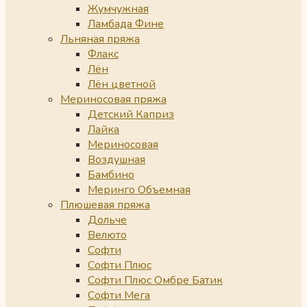
Жумчужная
Ламбада Фине
Льняная пряжа
Флакс
Лён
Лён цветной
Мериносовая пряжа
Детский Каприз
Лайка
Мериносовая
Воздушная
Бамбино
Меринго Объемная
Плюшевая пряжа
Дольче
Велюто
Софти
Софти Плюс
Софти Плюс Омбре Батик
Софти Мега