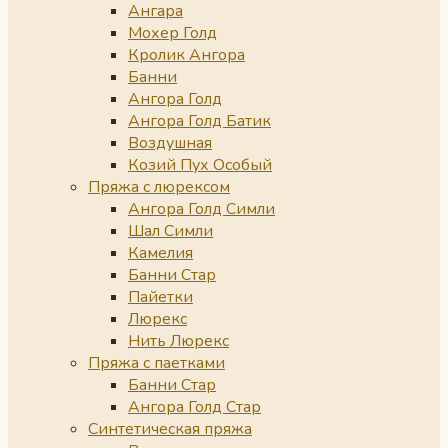
Ангара
Мохер Голд
Кролик Ангора
Банни
Ангора Голд
Ангора Голд Батик
Воздушная
Козий Пух Особый
Пряжа с люрексом
Ангора Голд Симли
Шал Симли
Камелия
Банни Стар
Пайетки
Люрекс
Нить Люрекс
Пряжа с паетками
Банни Стар
Ангора Голд Стар
Синтетическая пряжа