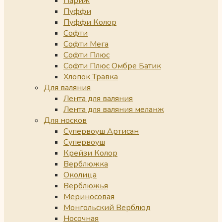
Париж
Пуффи
Пуффи Колор
Софти
Софти Мега
Софти Плюс
Софти Плюс Омбре Батик
Хлопок Травка
Для валяния
Лента для валяния
Лента для валяния меланж
Для носков
Супервоуш Артисан
Супервоуш
Крейзи Колор
Верблюжка
Околица
Верблюжья
Мериносовая
Монгольский Верблюд
Носочная