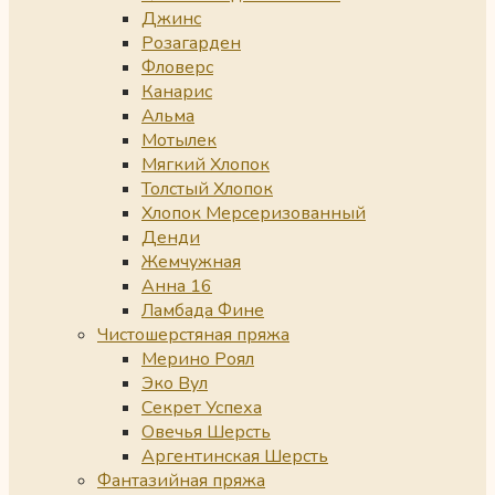
Джинс
Розагарден
Фловерс
Канарис
Альма
Мотылек
Мягкий Хлопок
Толстый Хлопок
Хлопок Мерсеризованный
Денди
Жемчужная
Анна 16
Ламбада Фине
Чистошерстяная пряжа
Мерино Роял
Эко Вул
Секрет Успеха
Овечья Шерсть
Аргентинская Шерсть
Фантазийная пряжа