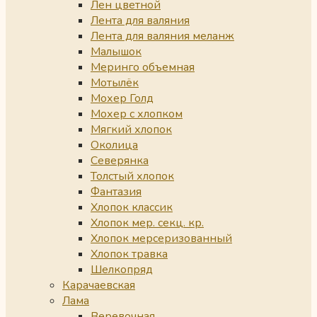
Лен цветной
Лента для валяния
Лента для валяния меланж
Малышок
Меринго объемная
Мотылёк
Мохер Голд
Мохер с хлопком
Мягкий хлопок
Околица
Северянка
Толстый хлопок
Фантазия
Хлопок классик
Хлопок мер. секц. кр.
Хлопок мерсеризованный
Хлопок травка
Шелкопряд
Карачаевская
Лама
Веревочная