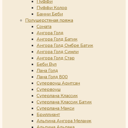
Пуффи
Пуффи Колор
Банни Беби
Полушерстяная пряжа
Соната
Ангора Голд
Ангора Голд Батик
Ангора Голд Омбре Батик
Ангора Голд Симли
Ангора Голд Стар
Беби Вул
Лана Голд
Лана Голд 800
Супервоуш Аритсан
Супервоуш
Суперлана Классик
Суперлана Классик Батик
Суперлана Макси
Бриллиант
Альпина Ангора Меланж
Альпина Альпака