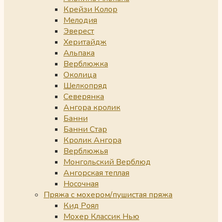
Крейзи Колор
Мелодия
Эверест
Херитайдж
Альпака
Верблюжка
Околица
Шелкопряд
Северянка
Ангора кролик
Банни
Банни Стар
Кролик Ангора
Верблюжья
Монгольский Верблюд
Ангорская теплая
Носочная
Пряжа с мохером/пушистая пряжа
Кид Роял
Мохер Классик Нью