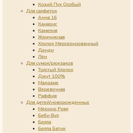
Козий Пух Особый
Для салфеток
Анна 16
Канарис
Камелия
Жемчужная
Хлопок Мерсеризованный
Денди
Лён
Для сумок/рюкзаков
Толстый Хлопок
Джут 100%
Макраме
Веревочная
Раффия
Для детей/новорожденных
Мерино Роял
Беби Вул
Белла
Белла Батик