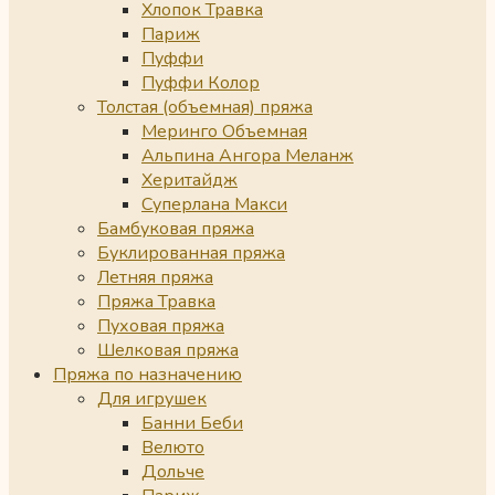
Хлопок Травка
Париж
Пуффи
Пуффи Колор
Толстая (объемная) пряжа
Меринго Объемная
Альпина Ангора Меланж
Херитайдж
Суперлана Макси
Бамбуковая пряжа
Буклированная пряжа
Летняя пряжа
Пряжа Травка
Пуховая пряжа
Шелковая пряжа
Пряжа по назначению
Для игрушек
Банни Беби
Велюто
Дольче