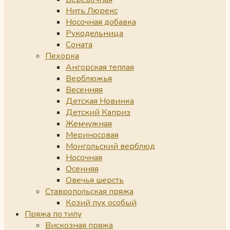
Нить Люрекс
Носочная добавка
Рукодельница
Соната
Пехорка
Ангорская теплая
Верблюжья
Весенняя
Детская Новинка
Детский Каприз
Жемчужная
Мериносовая
Монгольский верблюд
Носочная
Осенняя
Овечья шерсть
Ставропольская пряжа
Козий пух особый
Пряжа по типу
Вискозная пряжа