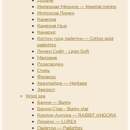
Дольче
Империал Мерино — Imperial merino
Интенсив Линен
Камелия
Камелия Нью
Канарис
Коттон голд пайетки — Cotton gold
paillettes
Линен Софт - Linen Soft
Макраме
Розагарден
Стиль
Фловерс
Херитайдж — Heritage
Эверест
Wool sea
Банни — Bunny
Банни Стар - Bunny star
Кролик Ангора — RABBIT ANGORA
Люрекс — LUREX
Пайетки — Paillettes