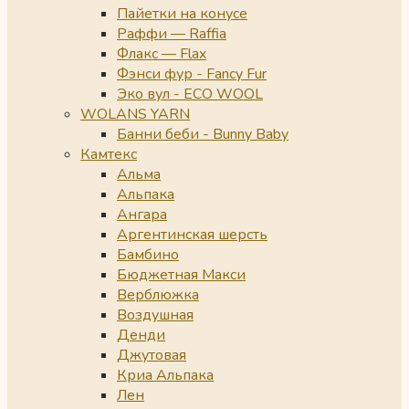
Пайетки на конусе
Раффи — Raffia
Флакс — Flax
Фэнси фур - Fancy Fur
Эко вул - ECO WOOL
WOLANS YARN
Банни беби - Bunny Baby
Камтекс
Альма
Альпака
Ангара
Аргентинская шерсть
Бамбино
Бюджетная Макси
Верблюжка
Воздушная
Денди
Джутовая
Криа Альпака
Лен