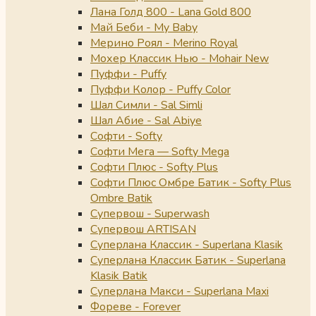
Лана Голд 800 - Lana Gold 800
Май Беби - My Baby
Мерино Роял - Merino Royal
Мохер Классик Нью - Mohair New
Пуффи - Puffy
Пуффи Колор - Puffy Color
Шал Симли - Sal Simli
Шал Абие - Sal Abiye
Софти - Softy
Софти Мега — Softy Mega
Софти Плюс - Softy Plus
Софти Плюс Омбре Батик - Softy Plus
Ombre Batik
Супервош - Superwash
Супервош ARTISAN
Суперлана Классик - Superlana Klasik
Суперлана Классик Батик - Superlana
Klasik Batik
Суперлана Макси - Superlana Maxi
Фореве - Forever