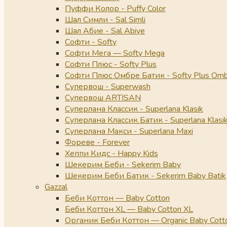
Пуффи Колор - Puffy Color
Шал Симли - Sal Simli
Шал Абие - Sal Abiye
Софти - Softy
Софти Мега — Softy Mega
Софти Плюс - Softy Plus
Софти Плюс Омбре Батик - Softy Plus Omb
Супервош - Superwash
Супервош ARTISAN
Суперлана Классик - Superlana Klasik
Суперлана Классик Батик - Superlana Klasik
Суперлана Макси - Superlana Maxi
Фореве - Forever
Хеппи Кидс - Happy Kids
Шекерим Беби - Sekerim Baby
Шекерим Беби Батик - Sekerim Baby Batik
Gazzal
Беби Коттон — Baby Cotton
Беби Коттон XL — Baby Cotton XL
Органик Беби Коттон — Organic Baby Cott