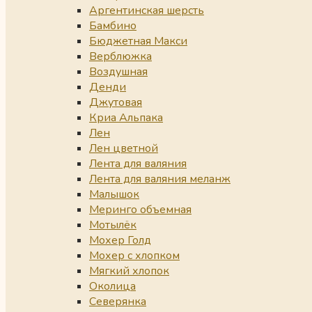
Аргентинская шерсть
Бамбино
Бюджетная Макси
Верблюжка
Воздушная
Денди
Джутовая
Криа Альпака
Лен
Лен цветной
Лента для валяния
Лента для валяния меланж
Малышок
Меринго объемная
Мотылёк
Мохер Голд
Мохер с хлопком
Мягкий хлопок
Околица
Северянка