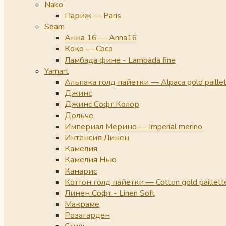
Nako
Париж — Paris
Seam
Анна 16 — Anna16
Коко — Coco
Ламбада фине - Lambada fine
Yarnart
Альпака голд пайетки — Alpaca gold paille
Джинс
Джинс Софт Колор
Дольче
Империал Мерино — Imperial merino
Интенсив Линен
Камелия
Камелия Нью
Канарис
Коттон голд пайетки — Cotton gold paillett
Линен Софт - Linen Soft
Макраме
Розагарден