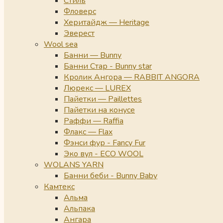
Стиль
Фловерс
Херитайдж — Heritage
Эверест
Wool sea
Банни — Bunny
Банни Стар - Bunny star
Кролик Ангора — RABBIT ANGORA
Люрекс — LUREX
Пайетки — Paillettes
Пайетки на конусе
Раффи — Raffia
Флакс — Flax
Фэнси фур - Fancy Fur
Эко вул - ECO WOOL
WOLANS YARN
Банни беби - Bunny Baby
Камтекс
Альма
Альпака
Ангара