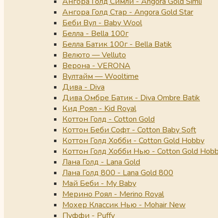
Ангора Голд Симли - Angora Gold Simli
Ангора Голд Стар - Angora Gold Star
Беби Вул - Baby Wool
Белла - Bella 100г
Белла Батик 100г - Bella Batik
Велюто — Velluto
Верона - VERONA
Вултайм — Wooltime
Дива - Diva
Дива Омбре Батик - Diva Ombre Batik
Кид Роял - Kid Royal
Коттон Голд - Cotton Gold
Коттон Беби Софт - Cotton Baby Soft
Коттон Голд Хобби - Cotton Gold Hobby
Коттон Голд Хобби Нью - Cotton Gold Hob
Лана Голд - Lana Gold
Лана Голд 800 - Lana Gold 800
Май Беби - My Baby
Мерино Роял - Merino Royal
Мохер Классик Нью - Mohair New
Пуффи - Puffy