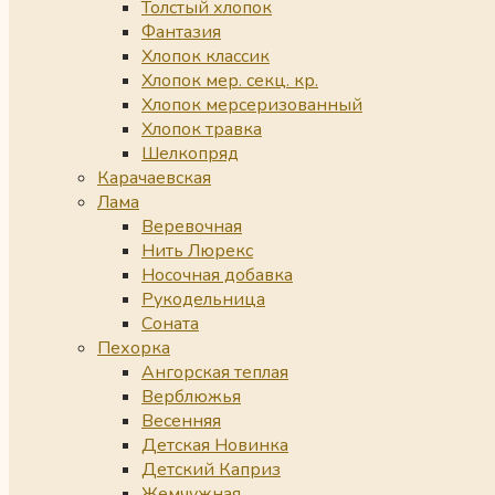
Толстый хлопок
Фантазия
Хлопок классик
Хлопок мер. секц. кр.
Хлопок мерсеризованный
Хлопок травка
Шелкопряд
Карачаевская
Лама
Веревочная
Нить Люрекс
Носочная добавка
Рукодельница
Соната
Пехорка
Ангорская теплая
Верблюжья
Весенняя
Детская Новинка
Детский Каприз
Жемчужная