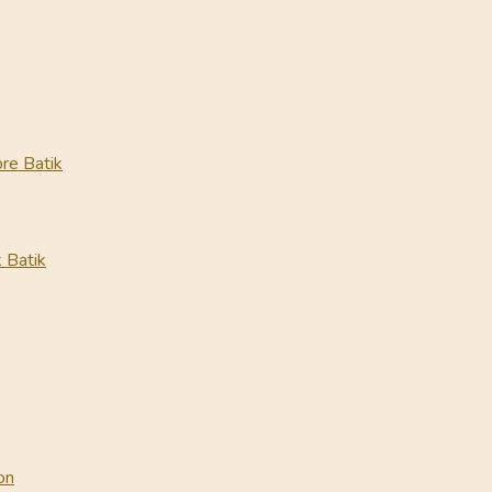
re Batik
 Batik
on