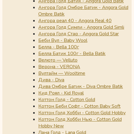
Ангора Голд Батик - Angora Gold Batik
Ангора Голд Омбре Батик - Angora Gold
Ombre Batik
Ангора реал 40 - Angora Real 40
Ангора Голд Симли - Angora Gold Simli
Ангора Голд Стар - Angora Gold Star
Беби Вул - Baby Wool
Белла - Bella 100г
Белла Батик 100г - Bella Batik
Велюто — Velluto
Верона - VERONA
Вултайм — Wooltime
Дива - Diva
Дива Омбре Батик - Diva Ombre Batik
Кид Роял - Kid Royal
Коттон Голд - Cotton Gold
Коттон Беби Софт - Cotton Baby Soft
Коттон Голд Хобби - Cotton Gold Hobby
Коттон Голд Хобби Нью - Cotton Gold
Hobby New
Лана Голд - Lana Gold