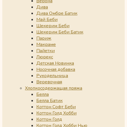
Верона
Дива
Дива Омбре Батик
Май Беби
Шекерим Беби
Шекерим Беби Батик
Париж
Макраме
Пайетки
Люрекс
Детская Новинка
Носочная добавка
Рукодельница
Веревочная
Хлопкосодержащая пряжа
Белла
Белла Батик
Коттон Софт Беби
Коттон Голд Хобби
Коттон Голд
Коттон Голд Хобби Нью