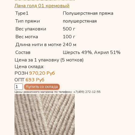
Лана голд 01 кремовый
Type1
Полушерстяная пряжа
Тип пряжи
полушерстяная
Вес упаковки
500 г
Вес мотка
100 г
Длина нити в мотке
240 м
Состав
Шерсть 49%, Акрил 51%
Цена за 1 упаковку (5 мотков)
Цена склада:
РОЗН
970,20
Руб
ОПТ
693
Руб
Цены розничного магазина по телефону: +7(499) 272-12-55