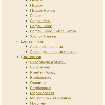
Париж
Пуффи
Пуффи Колор
Софти
Софти Мега
Софти Плюс
Софти Плюс Омбре Батик
Хлопок Травка
Для валяния
Лента для валяния
Лента для валяния меланж
Для носков
Супервоуш Артисан
Супервоуш
Крейзи Колор
Верблюжка
Околица
Верблюжья
Мериносовая
Монгольский Верблюд
Носочная