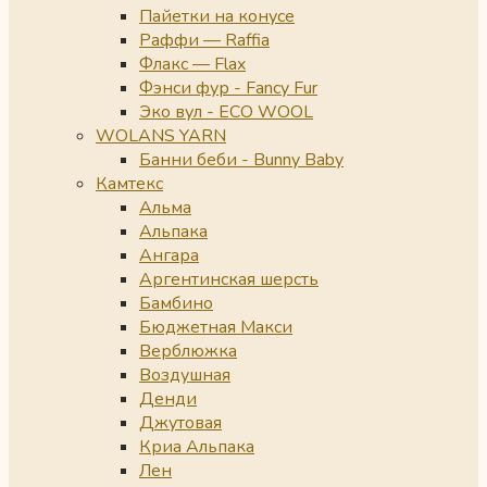
Пайетки на конусе
Раффи — Raffia
Флакс — Flax
Фэнси фур - Fancy Fur
Эко вул - ECO WOOL
WOLANS YARN
Банни беби - Bunny Baby
Камтекс
Альма
Альпака
Ангара
Аргентинская шерсть
Бамбино
Бюджетная Макси
Верблюжка
Воздушная
Денди
Джутовая
Криа Альпака
Лен