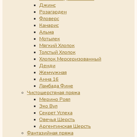
Джинс
Розагарден
Фловерс
Канарис
Альма
Мотылек
Мягкий Хлопок
Толстый Хлопок
Хлопок Мерсеризованный
Денди
Жемчужная
Анна 16
Ламбада Фине
Чистошерстяная пряжа
Мерино Роял
Эко Вул
Секрет Успеха
Овечья Шерсть
Аргентинская Шерсть
Фантазийная пряжа