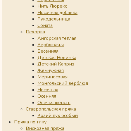
Нить Люрекс
Носочная добавка
Рукодельница
Соната
Пехорка
Ангорская теплая
Верблюжья
Весенняя
Детская Новинка
Детский Каприз
Жемчужная
Мериносовая
Монгольский верблюд
Носочная
Осенняя
Овечья шерсть
Ставропольская пряжа
Козий пух особый
Пряжа по типу
Вискозная пряжа