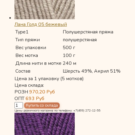
Лана Голд 05 бежевый
Type1
Полушерстяная пряжа
Тип пряжи
полушерстяная
Вес упаковки
500 г
Вес мотка
100 г
Длина нити в мотке
240 м
Состав
Шерсть 49%, Акрил 51%
Цена за 1 упаковку (5 мотков)
Цена склада:
РОЗН
970,20
Руб
ОПТ
693
Руб
Цены розничного магазина по телефону: +7(499) 272-12-55