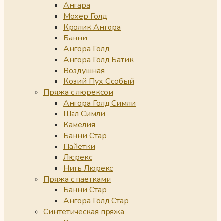
Ангара
Мохер Голд
Кролик Ангора
Банни
Ангора Голд
Ангора Голд Батик
Воздушная
Козий Пух Особый
Пряжа с люрексом
Ангора Голд Симли
Шал Симли
Камелия
Банни Стар
Пайетки
Люрекс
Нить Люрекс
Пряжа с паетками
Банни Стар
Ангора Голд Стар
Синтетическая пряжа