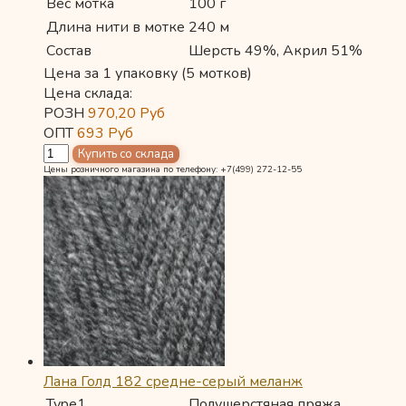
Вес мотка
100 г
Длина нити в мотке
240 м
Состав
Шерсть 49%, Акрил 51%
Цена за 1 упаковку (5 мотков)
Цена склада:
РОЗН
970,20
Руб
ОПТ
693
Руб
Цены розничного магазина по телефону: +7(499) 272-12-55
Лана Голд 182 средне-серый меланж
Type1
Полушерстяная пряжа