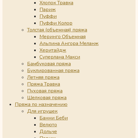
Хлопок Травка
Париж
Пуффи
Пуффи Колор
Толстая (объемная) пряжа
Меринго Объемная
Альпина Ангора Меланж
Херитайдж
Суперлана Макси
Бамбуковая пряжа
Буклированная пряжа
Летняя пряжа
Пряжа Травка
Пуховая пряжа
Шелковая пряжа
Пряжа по назначению
Для игрушек
Банни Беби
Велюто
Дольче