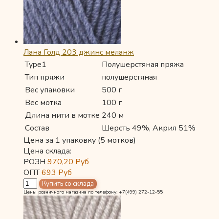
Лана Голд 203 джинс меланж
Type1
Полушерстяная пряжа
Тип пряжи
полушерстяная
Вес упаковки
500 г
Вес мотка
100 г
Длина нити в мотке
240 м
Состав
Шерсть 49%, Акрил 51%
Цена за 1 упаковку (5 мотков)
Цена склада:
РОЗН
970,20
Руб
ОПТ
693
Руб
Цены розничного магазина по телефону: +7(499) 272-12-55