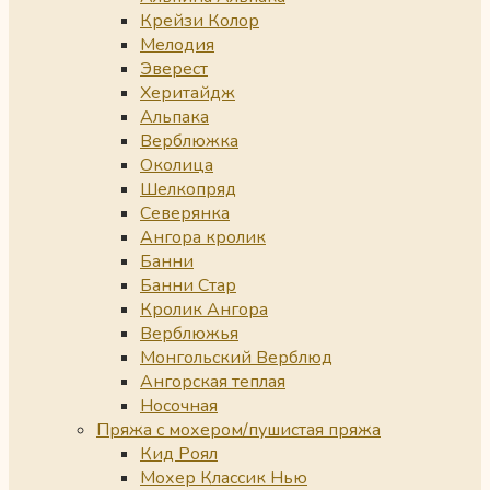
Крейзи Колор
Мелодия
Эверест
Херитайдж
Альпака
Верблюжка
Околица
Шелкопряд
Северянка
Ангора кролик
Банни
Банни Стар
Кролик Ангора
Верблюжья
Монгольский Верблюд
Ангорская теплая
Носочная
Пряжа с мохером/пушистая пряжа
Кид Роял
Мохер Классик Нью