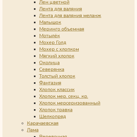
Лен цветной
Лента для валяния
Лента для валяния меланж
Малышок
Меринго объемная
Мотылёк
Мохер Голд
Мохер с хлопком
Мягкий хлопок
Околица
Северянка
Толстый хлопок
Фантазия
Хлопок классик
Хлопок мер. секц. кр.
Хлопок мерсеризованный
Хлопок травка
Шелкопряд
Карачаевская
Лама
Веревочная