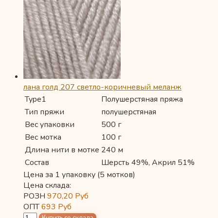
лана голд 207 светло-коричневый меланж
Type1
Полушерстяная пряжа
Тип пряжи
полушерстяная
Вес упаковки
500 г
Вес мотка
100 г
Длина нити в мотке
240 м
Состав
Шерсть 49%, Акрил 51%
Цена за 1 упаковку (5 мотков)
Цена склада:
РОЗН
970,20
Руб
ОПТ
693
Руб