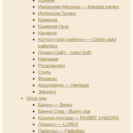
Дольче
Империал Мерино — Imperial merino
Интенсив Линен
Камелия
Камелия Нью
Канарис
Коттон голд пайетки — Cotton gold
paillettes
Линен Софт - Linen Soft
Макраме
Розагарден
Стиль
Фловерс
Херитайдж — Heritage
Эверест
Wool sea
Банни — Bunny
Банни Стар - Bunny star
Кролик Ангора — RABBIT ANGORA
Люрекс — LUREX
Пайетки — Paillettes