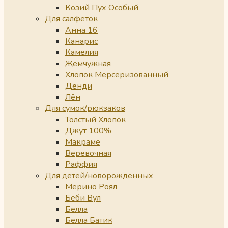
Козий Пух Особый
Для салфеток
Анна 16
Канарис
Камелия
Жемчужная
Хлопок Мерсеризованный
Денди
Лён
Для сумок/рюкзаков
Толстый Хлопок
Джут 100%
Макраме
Веревочная
Раффия
Для детей/новорожденных
Мерино Роял
Беби Вул
Белла
Белла Батик