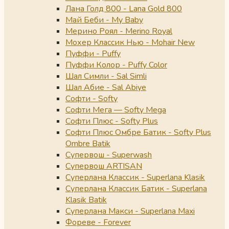
Лана Голд 800 - Lana Gold 800
Май Беби - My Baby
Мерино Роял - Merino Royal
Мохер Классик Нью - Mohair New
Пуффи - Puffy
Пуффи Колор - Puffy Color
Шал Симли - Sal Simli
Шал Абие - Sal Abiye
Софти - Softy
Софти Мега — Softy Mega
Софти Плюс - Softy Plus
Софти Плюс Омбре Батик - Softy Plus
Ombre Batik
Супервош - Superwash
Супервош ARTISAN
Суперлана Классик - Superlana Klasik
Суперлана Классик Батик - Superlana
Klasik Batik
Суперлана Макси - Superlana Maxi
Фореве - Forever