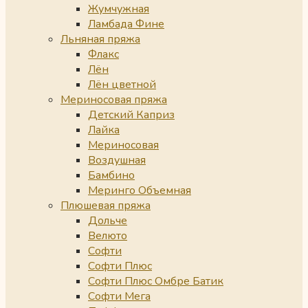
Жумчужная
Ламбада Фине
Льняная пряжа
Флакс
Лён
Лён цветной
Мериносовая пряжа
Детский Каприз
Лайка
Мериносовая
Воздушная
Бамбино
Меринго Объемная
Плюшевая пряжа
Дольче
Велюто
Софти
Софти Плюс
Софти Плюс Омбре Батик
Софти Мега