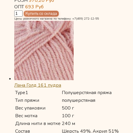
РОЗН
970,20
Руб
ОПТ
693
Руб
Цены розничного магазина по телефону: +7(499) 272-12-55
Лана Голд 161 пудра
Type1
Полушерстяная пряжа
Тип пряжи
полушерстяная
Вес упаковки
500 г
Вес мотка
100 г
Длина нити в мотке
240 м
Состав
Шерсть 49%, Акрил 51%