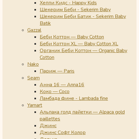
Хеппи Кидс - Happy Kids
Шекерим Беби - Sekerim Baby
Шекерим Беби Батик - Sekerim Baby
Batik
Gazzal
Беби Коттон — Baby Cotton
Беби Коттон XL — Baby Cotton XL
Органик Беби Коттон — Organic Baby
Cotton
Nako
Париж — Paris
Seam
Анна 16 — Anna16
Коко — Coco
Ламбада фине - Lambada fine
Yarnart
Альпака голд пайетки — Alpaca gold
paillettes
Джинс
Джинс Софт Колор