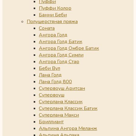
Пуффи
Пуффи Колор
Банни Беби
Полушерстяная пряжа
Соната
Ангора Голд
Ангора Голд Батик
Ангора Голд Омбре Батик
Ангора Голд Симли
Ангора Голд Стар
Беби Вул
Лана Голд
Лана Голд 800
Супервоуш Аритсан
Супервоуш
Суперлана Классик
Суперлана Классик Батик
Суперлана Макси
Бриллиант
Альпина Ангора Меланж
Альпина Альпака