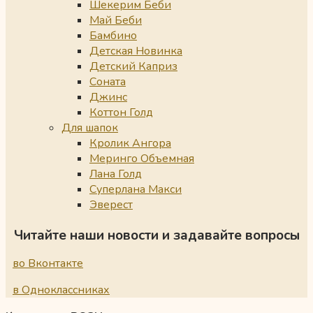
Шекерим Беби
Май Беби
Бамбино
Детская Новинка
Детский Каприз
Соната
Джинс
Коттон Голд
Для шапок
Кролик Ангора
Меринго Объемная
Лана Голд
Суперлана Макси
Эверест
Читайте наши новости и задавайте вопросы
во Вконтакте
в Одноклассниках