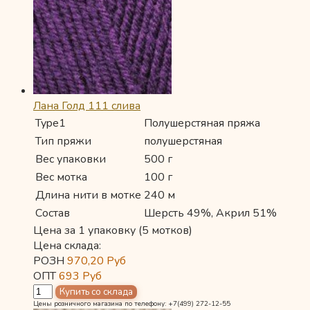
Лана Голд 111 слива
Type1
Полушерстяная пряжа
Тип пряжи
полушерстяная
Вес упаковки
500 г
Вес мотка
100 г
Длина нити в мотке
240 м
Состав
Шерсть 49%, Акрил 51%
Цена за 1 упаковку (5 мотков)
Цена склада:
РОЗН
970,20
Руб
ОПТ
693
Руб
Цены розничного магазина по телефону: +7(499) 272-12-55