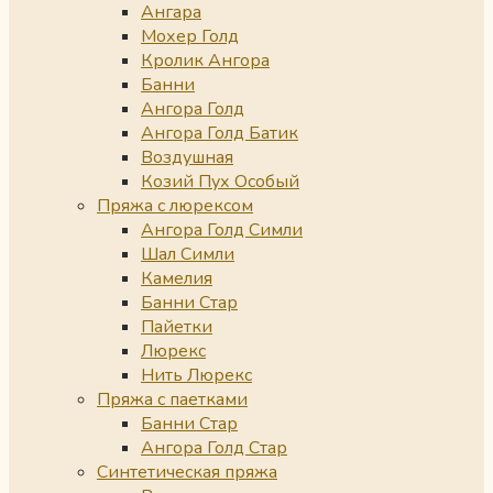
Ангара
Мохер Голд
Кролик Ангора
Банни
Ангора Голд
Ангора Голд Батик
Воздушная
Козий Пух Особый
Пряжа с люрексом
Ангора Голд Симли
Шал Симли
Камелия
Банни Стар
Пайетки
Люрекс
Нить Люрекс
Пряжа с паетками
Банни Стар
Ангора Голд Стар
Синтетическая пряжа