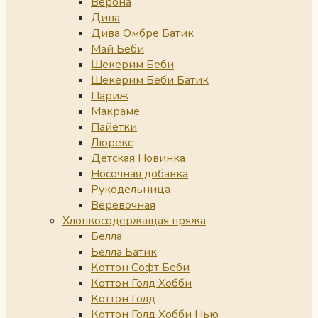
Верона
Дива
Дива Омбре Батик
Май Беби
Шекерим Беби
Шекерим Беби Батик
Париж
Макраме
Пайетки
Люрекс
Детская Новинка
Носочная добавка
Рукодельница
Веревочная
Хлопкосодержащая пряжа
Белла
Белла Батик
Коттон Софт Беби
Коттон Голд Хобби
Коттон Голд
Коттон Голд Хобби Нью