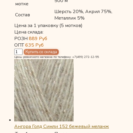
500 м
мотке
Шерсть 20%, Акрил 75%,
Состав
Металлик 5%
Цена за 1 упаковку (5 мотков)
Цена склада:
РОЗН
889
Руб
ОПТ
635
Руб
Цены розничного магазина по телефону: +7(499) 272-12-55
Ангора Голд Симли 152 бежевый меланж