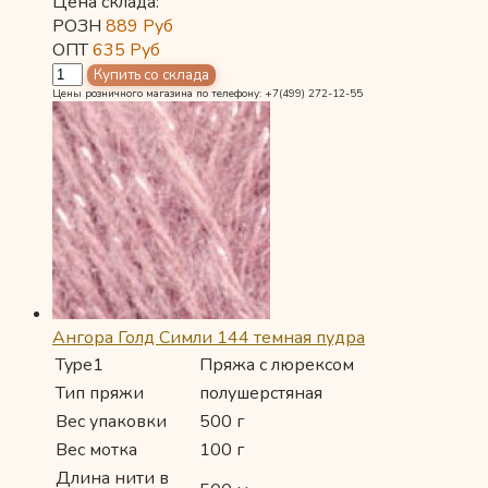
Цена склада:
РОЗН
889
Руб
ОПТ
635
Руб
Цены розничного магазина по телефону: +7(499) 272-12-55
Ангора Голд Симли 144 темная пудра
Type1
Пряжа с люрексом
Тип пряжи
полушерстяная
Вес упаковки
500 г
Вес мотка
100 г
Длина нити в