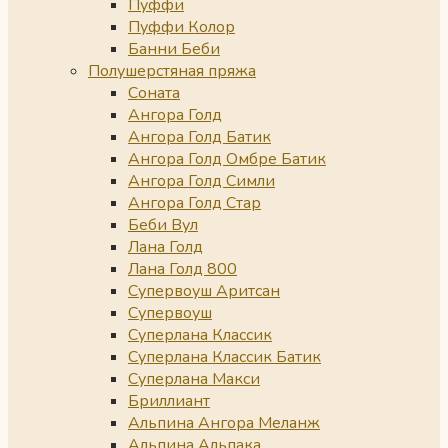
Пуффи
Пуффи Колор
Банни Беби
Полушерстяная пряжа
Соната
Ангора Голд
Ангора Голд Батик
Ангора Голд Омбре Батик
Ангора Голд Симли
Ангора Голд Стар
Беби Вул
Лана Голд
Лана Голд 800
Супервоуш Аритсан
Супервоуш
Суперлана Классик
Суперлана Классик Батик
Суперлана Макси
Бриллиант
Альпина Ангора Меланж
Альпина Альпака