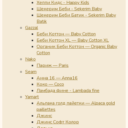
Хеппи Кидс - Happy Kids
Шекерим Беби - Sekerim Baby
Шекерим Беби Батик - Sekerim Baby
Batik
Gazzal
Беби Коттон — Baby Cotton
Беби Коттон XL — Baby Cotton XL
Органик Беби Коттон — Organic Baby
Cotton
Nako
Париж — Paris
Seam
Анна 16 — Anna16
Коко — Coco
Ламбада фине - Lambada fine
Yarnart
Альпака голд пайетки — Alpaca gold
paillettes
Джинс
Джинс Софт Колор