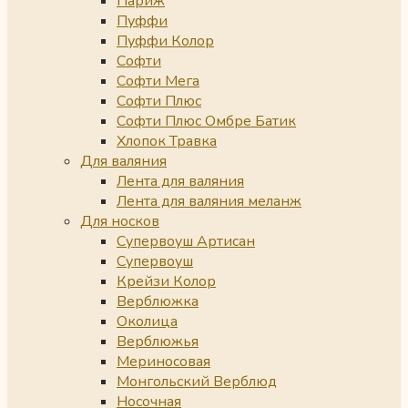
Париж
Пуффи
Пуффи Колор
Софти
Софти Мега
Софти Плюс
Софти Плюс Омбре Батик
Хлопок Травка
Для валяния
Лента для валяния
Лента для валяния меланж
Для носков
Супервоуш Артисан
Супервоуш
Крейзи Колор
Верблюжка
Околица
Верблюжья
Мериносовая
Монгольский Верблюд
Носочная