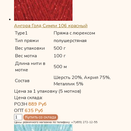
Ангора Голд Симли 106 красный
Type1
Пряжа с люрексом
Тип пряжи
полушерстяная
Вес упаковки
500 г
Вес мотка
100 г
Длина нити в
500 м
мотке
Шерсть 20%, Акрил 75%,
Состав
Металлик 5%
Цена за 1 упаковку (5 мотков)
Цена склада:
РОЗН
889
Руб
ОПТ
635
Руб
Цены розничного магазина по телефону: +7(499) 272-12-55