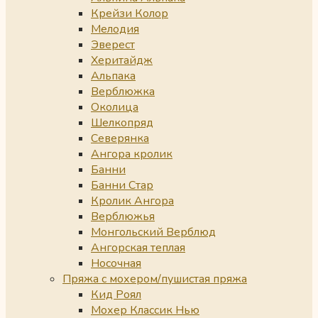
Крейзи Колор
Мелодия
Эверест
Херитайдж
Альпака
Верблюжка
Околица
Шелкопряд
Северянка
Ангора кролик
Банни
Банни Стар
Кролик Ангора
Верблюжья
Монгольский Верблюд
Ангорская теплая
Носочная
Пряжа с мохером/пушистая пряжа
Кид Роял
Мохер Классик Нью