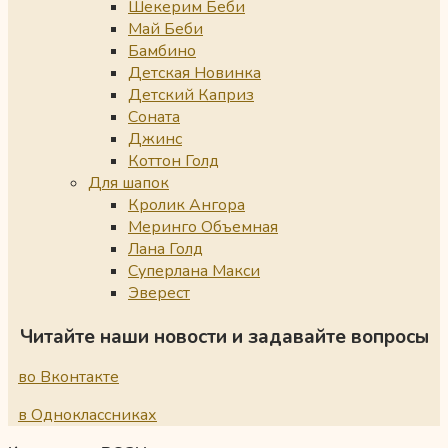
Шекерим Беби
Май Беби
Бамбино
Детская Новинка
Детский Каприз
Соната
Джинс
Коттон Голд
Для шапок
Кролик Ангора
Меринго Объемная
Лана Голд
Суперлана Макси
Эверест
Читайте наши новости и задавайте вопросы
во Вконтакте
в Одноклассниках