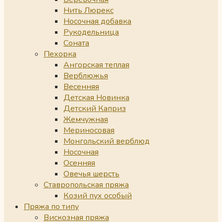
Нить Люрекс
Носочная добавка
Рукодельница
Соната
Пехорка
Ангорская теплая
Верблюжья
Весенняя
Детская Новинка
Детский Каприз
Жемчужная
Мериносовая
Монгольский верблюд
Носочная
Осенняя
Овечья шерсть
Ставропольская пряжа
Козий пух особый
Пряжа по типу
Вискозная пряжа