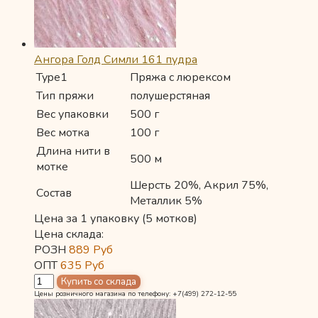
Ангора Голд Симли 161 пудра
Type1
Пряжа с люрексом
Тип пряжи
полушерстяная
Вес упаковки
500 г
Вес мотка
100 г
Длина нити в
500 м
мотке
Шерсть 20%, Акрил 75%,
Состав
Металлик 5%
Цена за 1 упаковку (5 мотков)
Цена склада:
РОЗН
889
Руб
ОПТ
635
Руб
Цены розничного магазина по телефону: +7(499) 272-12-55