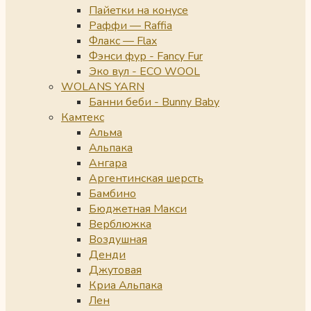
Пайетки на конусе
Раффи — Raffia
Флакс — Flax
Фэнси фур - Fancy Fur
Эко вул - ECO WOOL
WOLANS YARN
Банни беби - Bunny Baby
Камтекс
Альма
Альпака
Ангара
Аргентинская шерсть
Бамбино
Бюджетная Макси
Верблюжка
Воздушная
Денди
Джутовая
Криа Альпака
Лен