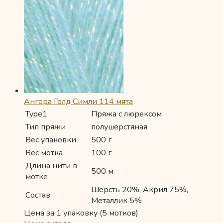
Ангора Голд Симли 114 мята
Type1
Пряжа с люрексом
Тип пряжи
полушерстяная
Вес упаковки
500 г
Вес мотка
100 г
Длина нити в
500 м
мотке
Шерсть 20%, Акрил 75%,
Состав
Металлик 5%
Цена за 1 упаковку (5 мотков)