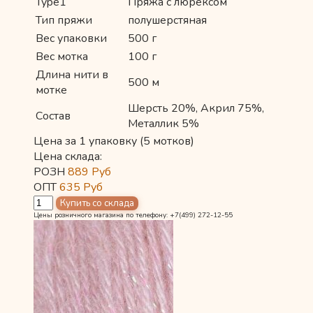
Type1
Пряжа с люрексом
Тип пряжи
полушерстяная
Вес упаковки
500 г
Вес мотка
100 г
Длина нити в
500 м
мотке
Шерсть 20%, Акрил 75%,
Состав
Металлик 5%
Цена за 1 упаковку (5 мотков)
Цена склада:
РОЗН
889
Руб
ОПТ
635
Руб
Цены розничного магазина по телефону: +7(499) 272-12-55