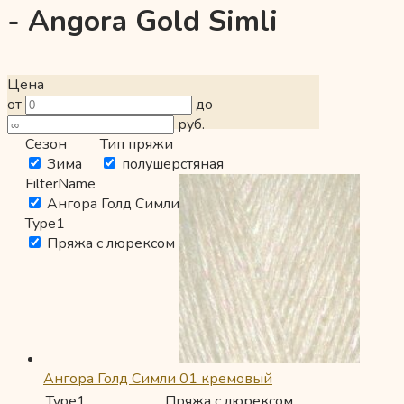
- Angora Gold Simli
Цена
от
до
руб.
Сезон
Тип пряжи
Зима
полушерстяная
FilterName
Ангора Голд Симли
Type1
Пряжа с люрексом
Ангора Голд Симли 01 кремовый
Type1
Пряжа с люрексом