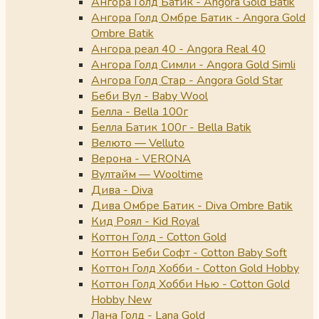
Ангора Голд Батик - Angora Gold Batik
Ангора Голд Омбре Батик - Angora Gold
Ombre Batik
Ангора реал 40 - Angora Real 40
Ангора Голд Симли - Angora Gold Simli
Ангора Голд Стар - Angora Gold Star
Беби Вул - Baby Wool
Белла - Bella 100г
Белла Батик 100г - Bella Batik
Велюто — Velluto
Верона - VERONA
Вултайм — Wooltime
Дива - Diva
Дива Омбре Батик - Diva Ombre Batik
Кид Роял - Kid Royal
Коттон Голд - Cotton Gold
Коттон Беби Софт - Cotton Baby Soft
Коттон Голд Хобби - Cotton Gold Hobby
Коттон Голд Хобби Нью - Cotton Gold
Hobby New
Лана Голд - Lana Gold