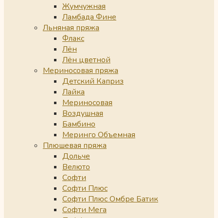
Жумчужная
Ламбада Фине
Льняная пряжа
Флакс
Лён
Лён цветной
Мериносовая пряжа
Детский Каприз
Лайка
Мериносовая
Воздушная
Бамбино
Меринго Объемная
Плюшевая пряжа
Дольче
Велюто
Софти
Софти Плюс
Софти Плюс Омбре Батик
Софти Мега