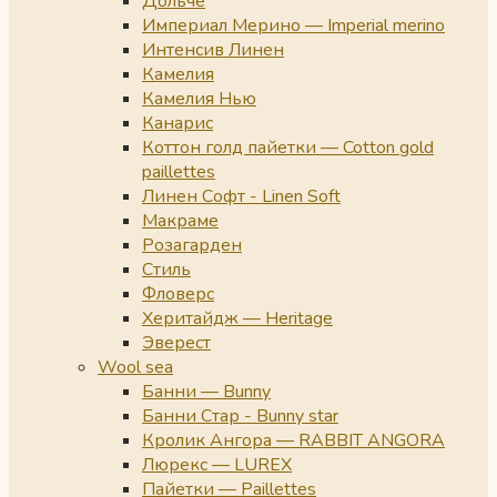
Дольче
Империал Мерино — Imperial merino
Интенсив Линен
Камелия
Камелия Нью
Канарис
Коттон голд пайетки — Cotton gold
paillettes
Линен Софт - Linen Soft
Макраме
Розагарден
Стиль
Фловерс
Херитайдж — Heritage
Эверест
Wool sea
Банни — Bunny
Банни Стар - Bunny star
Кролик Ангора — RABBIT ANGORA
Люрекс — LUREX
Пайетки — Paillettes