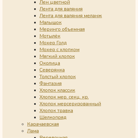
Лен цветной
Лента для валяния
Лента для валяния меланж
Малышок
Меринго объемная
Мотылёк
Мохер Голд
Мохер с хлопком
Мягкий хлопок
Околица
Северянка
Толстый хлопок
Фантазия
Хлопок классик
Хлопок мер. секц. кр.
Хлопок мерсеризованный
Хлопок травка
Шелкопряд
Карачаевская
Лама
Веревочная