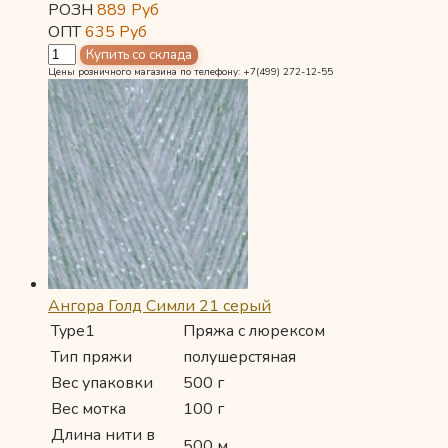
РОЗН
889
Руб
ОПТ
635
Руб
Цены розничного магазина по телефону: +7(499) 272-12-55
Ангора Голд Симли 21 серый
Type1
Пряжа с люрексом
Тип пряжи
полушерстяная
Вес упаковки
500 г
Вес мотка
100 г
Длина нити в
500 м