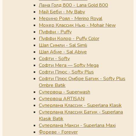
Лана Голд 800 - Lana Gold 800
Май Беби - My Baby
Мерино Роял - Merino Royal
Мохер Классик Нью - Mohair New
Пуффи - Puffy
Пуффи Колор - Puffy Color
Шал Симли - Sal Simli
Шал Абие - Sal Abiye
Софти - Softy
Софти Мега — Softy Mega
Софти Плюс - Softy Plus
Софти Плюс Омбре Батик - Softy Plus
Ombre Batik
Супервош - Superwash
Супервош ARTISAN
Суперлана Классик - Superlana Klasik
Суперлана Классик Батик - Superlana
Klasik Batik
Суперлана Макси - Superlana Maxi
Фореве - Forever