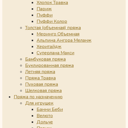
Хлопок Травка
Париж
Пуффи
Пуффи Колор
Толстая (объемная) пряжа
Меринго Объемная
Альпина Ангора Меланж
Херитайдж
Суперлана Макси
Бамбуковая пряжа
Буклированная пряжа
Летняя пряжа
Пряжа Травка
Пуховая пряжа
Шелковая пряжа
Пряжа по назначению
Для игрушек
Банни Беби
Велюто
Дольче