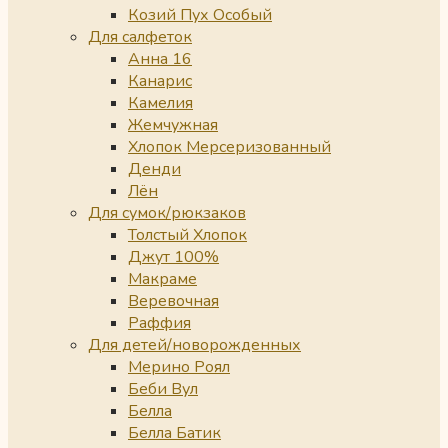
Козий Пух Особый
Для салфеток
Анна 16
Канарис
Камелия
Жемчужная
Хлопок Мерсеризованный
Денди
Лён
Для сумок/рюкзаков
Толстый Хлопок
Джут 100%
Макраме
Веревочная
Раффия
Для детей/новорожденных
Мерино Роял
Беби Вул
Белла
Белла Батик