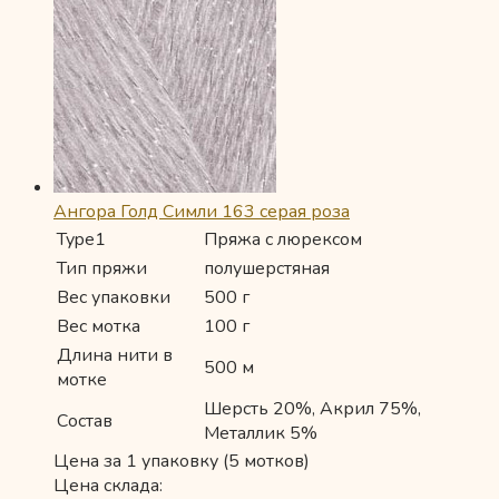
Ангора Голд Симли 163 серая роза
Type1
Пряжа с люрексом
Тип пряжи
полушерстяная
Вес упаковки
500 г
Вес мотка
100 г
Длина нити в
500 м
мотке
Шерсть 20%, Акрил 75%,
Состав
Металлик 5%
Цена за 1 упаковку (5 мотков)
Цена склада: