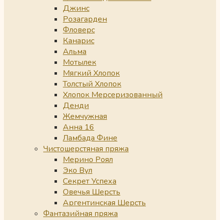
Джинс
Розагарден
Фловерс
Канарис
Альма
Мотылек
Мягкий Хлопок
Толстый Хлопок
Хлопок Мерсеризованный
Денди
Жемчужная
Анна 16
Ламбада Фине
Чистошерстяная пряжа
Мерино Роял
Эко Вул
Секрет Успеха
Овечья Шерсть
Аргентинская Шерсть
Фантазийная пряжа