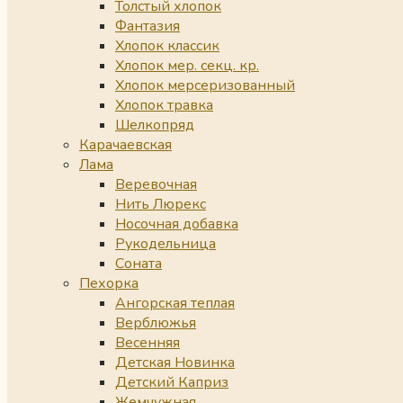
Толстый хлопок
Фантазия
Хлопок классик
Хлопок мер. секц. кр.
Хлопок мерсеризованный
Хлопок травка
Шелкопряд
Карачаевская
Лама
Веревочная
Нить Люрекс
Носочная добавка
Рукодельница
Соната
Пехорка
Ангорская теплая
Верблюжья
Весенняя
Детская Новинка
Детский Каприз
Жемчужная