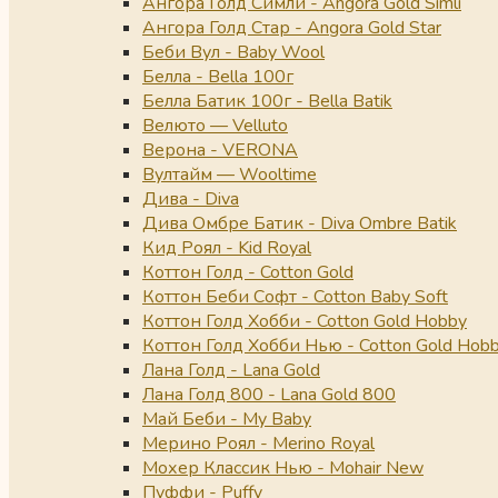
Ангора Голд Симли - Angora Gold Simli
Ангора Голд Стар - Angora Gold Star
Беби Вул - Baby Wool
Белла - Bella 100г
Белла Батик 100г - Bella Batik
Велюто — Velluto
Верона - VERONA
Вултайм — Wooltime
Дива - Diva
Дива Омбре Батик - Diva Ombre Batik
Кид Роял - Kid Royal
Коттон Голд - Cotton Gold
Коттон Беби Софт - Cotton Baby Soft
Коттон Голд Хобби - Cotton Gold Hobby
Коттон Голд Хобби Нью - Cotton Gold Hob
Лана Голд - Lana Gold
Лана Голд 800 - Lana Gold 800
Май Беби - My Baby
Мерино Роял - Merino Royal
Мохер Классик Нью - Mohair New
Пуффи - Puffy