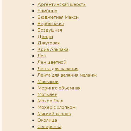
Аргентинская шерсть
Бамбино
Бюджетная Макси
Верблюжка
Воздушная
Денди
Джутовая
Криа Альпака
Лен
Лен цветной
Лента для валяния
Лента для валяния меланж
Малышок
Меринго объемная
Мотылёк
Мохер Голд
Мохер с хлопком
Мягкий хлопок
Околица
Северянка