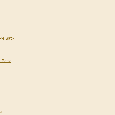
re Batik
 Batik
on