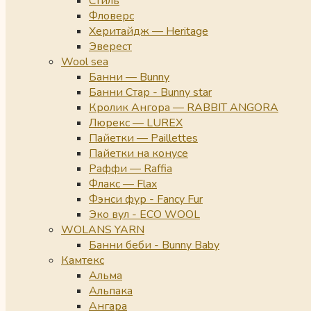
Стиль
Фловерс
Херитайдж — Heritage
Эверест
Wool sea
Банни — Bunny
Банни Стар - Bunny star
Кролик Ангора — RABBIT ANGORA
Люрекс — LUREX
Пайетки — Paillettes
Пайетки на конусе
Раффи — Raffia
Флакс — Flax
Фэнси фур - Fancy Fur
Эко вул - ECO WOOL
WOLANS YARN
Банни беби - Bunny Baby
Камтекс
Альма
Альпака
Ангара