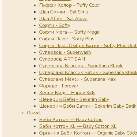
Пуффи Колор - Puffy Color
Шал Симли - Sal Simli
Шал Абие - Sal Abiye
Софти - Softy
Софти Мега — Softy Mega
Софти Плюс - Softy Plus
Софти Плюс Омбре Батик - Softy Plus Omb
Супервош - Superwash
Супервош ARTISAN
Суперлана Классик - Superlana Klasik
Суперлана Классик Батик - Superlana Klasik
Суперлана Макси - Superlana Maxi
Фореве - Forever
Хеппи Кидс - Happy Kids
Шекерим Беби - Sekerim Baby
Шекерим Беби Батик - Sekerim Baby Batik
Gazzal
Беби Коттон — Baby Cotton
Беби Коттон XL — Baby Cotton XL
Органик Беби Коттон — Organic Baby Cott