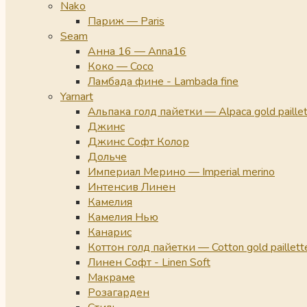
Nako
Париж — Paris
Seam
Анна 16 — Anna16
Коко — Coco
Ламбада фине - Lambada fine
Yarnart
Альпака голд пайетки — Alpaca gold paille
Джинс
Джинс Софт Колор
Дольче
Империал Мерино — Imperial merino
Интенсив Линен
Камелия
Камелия Нью
Канарис
Коттон голд пайетки — Cotton gold paillett
Линен Софт - Linen Soft
Макраме
Розагарден