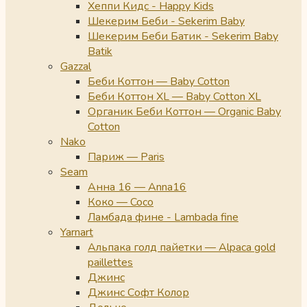
Хеппи Кидс - Happy Kids
Шекерим Беби - Sekerim Baby
Шекерим Беби Батик - Sekerim Baby
Batik
Gazzal
Беби Коттон — Baby Cotton
Беби Коттон XL — Baby Cotton XL
Органик Беби Коттон — Organic Baby
Cotton
Nako
Париж — Paris
Seam
Анна 16 — Anna16
Коко — Coco
Ламбада фине - Lambada fine
Yarnart
Альпака голд пайетки — Alpaca gold
paillettes
Джинс
Джинс Софт Колор