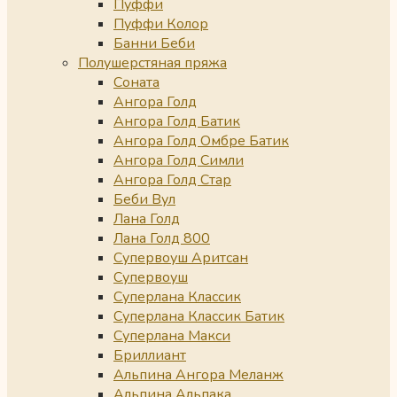
Пуффи
Пуффи Колор
Банни Беби
Полушерстяная пряжа
Соната
Ангора Голд
Ангора Голд Батик
Ангора Голд Омбре Батик
Ангора Голд Симли
Ангора Голд Стар
Беби Вул
Лана Голд
Лана Голд 800
Супервоуш Аритсан
Супервоуш
Суперлана Классик
Суперлана Классик Батик
Суперлана Макси
Бриллиант
Альпина Ангора Меланж
Альпина Альпака