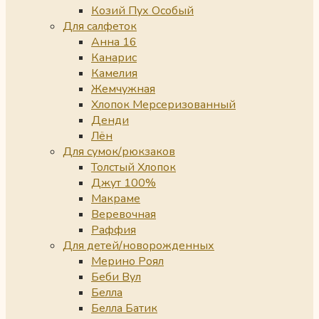
Козий Пух Особый
Для салфеток
Анна 16
Канарис
Камелия
Жемчужная
Хлопок Мерсеризованный
Денди
Лён
Для сумок/рюкзаков
Толстый Хлопок
Джут 100%
Макраме
Веревочная
Раффия
Для детей/новорожденных
Мерино Роял
Беби Вул
Белла
Белла Батик