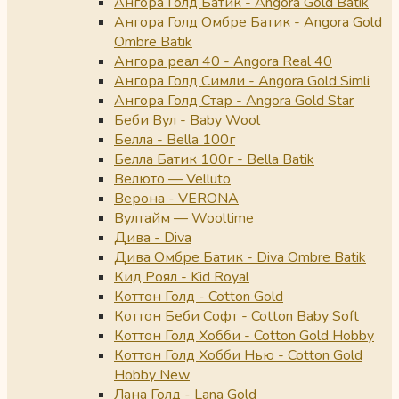
Ангора Голд Батик - Angora Gold Batik
Ангора Голд Омбре Батик - Angora Gold
Ombre Batik
Ангора реал 40 - Angora Real 40
Ангора Голд Симли - Angora Gold Simli
Ангора Голд Стар - Angora Gold Star
Беби Вул - Baby Wool
Белла - Bella 100г
Белла Батик 100г - Bella Batik
Велюто — Velluto
Верона - VERONA
Вултайм — Wooltime
Дива - Diva
Дива Омбре Батик - Diva Ombre Batik
Кид Роял - Kid Royal
Коттон Голд - Cotton Gold
Коттон Беби Софт - Cotton Baby Soft
Коттон Голд Хобби - Cotton Gold Hobby
Коттон Голд Хобби Нью - Cotton Gold
Hobby New
Лана Голд - Lana Gold