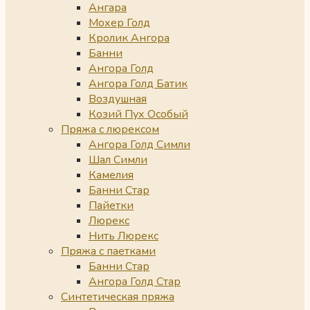
Ангара
Мохер Голд
Кролик Ангора
Банни
Ангора Голд
Ангора Голд Батик
Воздушная
Козий Пух Особый
Пряжа с люрексом
Ангора Голд Симли
Шал Симли
Камелия
Банни Стар
Пайетки
Люрекс
Нить Люрекс
Пряжа с паетками
Банни Стар
Ангора Голд Стар
Синтетическая пряжа