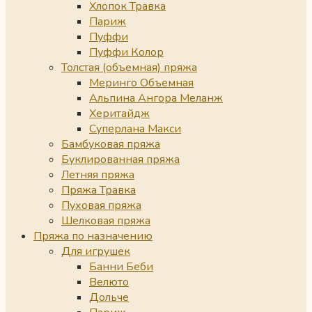
Хлопок Травка
Париж
Пуффи
Пуффи Колор
Толстая (объемная) пряжа
Меринго Объемная
Альпина Ангора Меланж
Херитайдж
Суперлана Макси
Бамбуковая пряжа
Буклированная пряжа
Летняя пряжа
Пряжа Травка
Пуховая пряжа
Шелковая пряжа
Пряжа по назначению
Для игрушек
Банни Беби
Велюто
Дольче