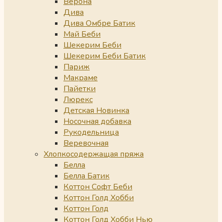
Верона
Дива
Дива Омбре Батик
Май Беби
Шекерим Беби
Шекерим Беби Батик
Париж
Макраме
Пайетки
Люрекс
Детская Новинка
Носочная добавка
Рукодельница
Веревочная
Хлопкосодержащая пряжа
Белла
Белла Батик
Коттон Софт Беби
Коттон Голд Хобби
Коттон Голд
Коттон Голд Хобби Нью