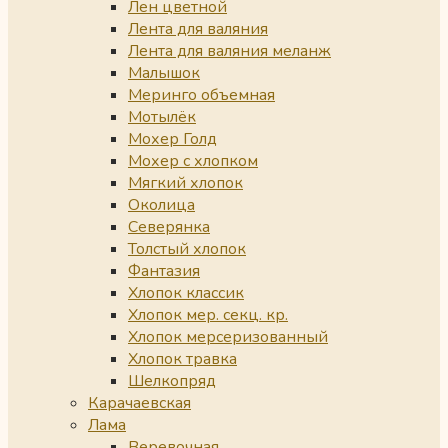
Лен цветной
Лента для валяния
Лента для валяния меланж
Малышок
Меринго объемная
Мотылёк
Мохер Голд
Мохер с хлопком
Мягкий хлопок
Околица
Северянка
Толстый хлопок
Фантазия
Хлопок классик
Хлопок мер. секц. кр.
Хлопок мерсеризованный
Хлопок травка
Шелкопряд
Карачаевская
Лама
Веревочная