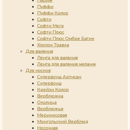
Париж
Пуффи
Пуффи Колор
Софти
Софти Мега
Софти Плюс
Софти Плюс Омбре Батик
Хлопок Травка
Для валяния
Лента для валяния
Лента для валяния меланж
Для носков
Супервоуш Артисан
Супервоуш
Крейзи Колор
Верблюжка
Околица
Верблюжья
Мериносовая
Монгольский Верблюд
Носочная