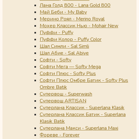
Лана Голд 800 - Lana Gold 800
Май Беби - My Baby
Мерино Роял - Merino Royal
Мохер Классик Нью - Mohair New
Пуффи - Puffy
Пуффи Колор - Puffy Color
Шал Симли - Sal Simli
Шал Абие - Sal Abiye
Софти - Softy
Софти Мега — Softy Mega
Софти Плюс - Softy Plus
Софти Плюс Омбре Батик - Softy Plus
Ombre Batik
Супервош - Superwash
Супервош ARTISAN
Суперлана Классик - Superlana Klasik
Суперлана Классик Батик - Superlana
Klasik Batik
Суперлана Макси - Superlana Maxi
Фореве - Forever