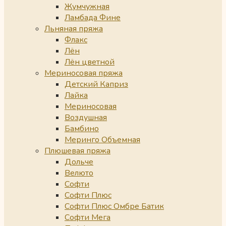
Жумчужная
Ламбада Фине
Льняная пряжа
Флакс
Лён
Лён цветной
Мериносовая пряжа
Детский Каприз
Лайка
Мериносовая
Воздушная
Бамбино
Меринго Объемная
Плюшевая пряжа
Дольче
Велюто
Софти
Софти Плюс
Софти Плюс Омбре Батик
Софти Мега