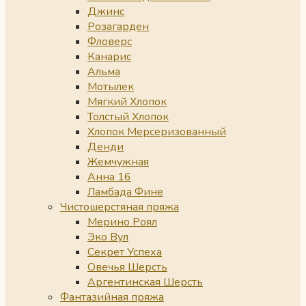
Джинс
Розагарден
Фловерс
Канарис
Альма
Мотылек
Мягкий Хлопок
Толстый Хлопок
Хлопок Мерсеризованный
Денди
Жемчужная
Анна 16
Ламбада Фине
Чистошерстяная пряжа
Мерино Роял
Эко Вул
Секрет Успеха
Овечья Шерсть
Аргентинская Шерсть
Фантазийная пряжа