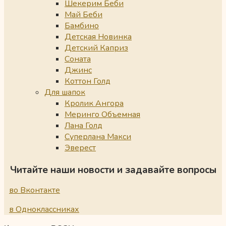
Шекерим Беби
Май Беби
Бамбино
Детская Новинка
Детский Каприз
Соната
Джинс
Коттон Голд
Для шапок
Кролик Ангора
Меринго Объемная
Лана Голд
Суперлана Макси
Эверест
Читайте наши новости и задавайте вопросы
во Вконтакте
в Одноклассниках