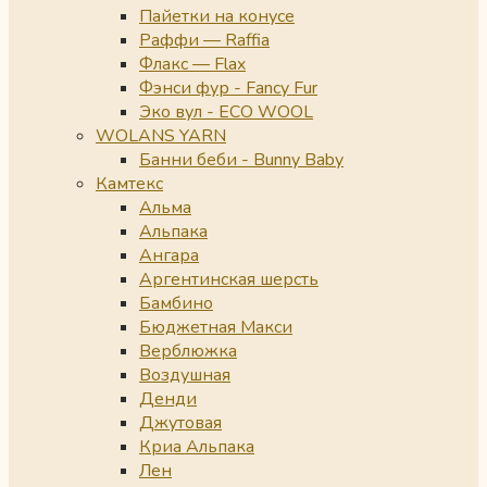
Пайетки на конусе
Раффи — Raffia
Флакс — Flax
Фэнси фур - Fancy Fur
Эко вул - ECO WOOL
WOLANS YARN
Банни беби - Bunny Baby
Камтекс
Альма
Альпака
Ангара
Аргентинская шерсть
Бамбино
Бюджетная Макси
Верблюжка
Воздушная
Денди
Джутовая
Криа Альпака
Лен