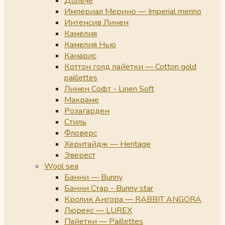
Дольче
Империал Мерино — Imperial merino
Интенсив Линен
Камелия
Камелия Нью
Канарис
Коттон голд пайетки — Cotton gold
paillettes
Линен Софт - Linen Soft
Макраме
Розагарден
Стиль
Фловерс
Херитайдж — Heritage
Эверест
Wool sea
Банни — Bunny
Банни Стар - Bunny star
Кролик Ангора — RABBIT ANGORA
Люрекс — LUREX
Пайетки — Paillettes