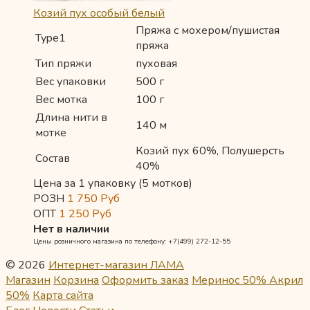
Козий пух особый белый
Пряжа с мохером/пушистая
Type1
пряжа
Тип пряжи
пуховая
Вес упаковки
500 г
Вес мотка
100 г
Длина нити в
140 м
мотке
Козий пух 60%, Полушерсть
Состав
40%
Цена за 1 упаковку (5 мотков)
РОЗН
1 750
Руб
ОПТ
1 250
Руб
Нет в наличии
Цены розничного магазина по телефону: +7(499) 272-12-55
© 2026
Интернет-магазин ЛАМА
Магазин
Корзина
Оформить заказ
Меринос 50% Акрил
50%
Карта сайта