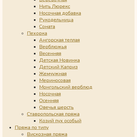
Нить Люрекс
Носочная добавка
Рукодельница
Соната
Пехорка
Ангорская теплая
Верблюжья
Весенняя
Детская Новинка
Детский Каприз
Жемчужная
Мериносовая
Монгольский верблюд
Носочная
Осенняя
Овечья шерсть
Ставропольская пряжа
Козий пух особый
Пряжа по типу
Вискозная пряжа