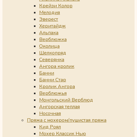
Крейзи Колор
Мелодия
Эверест
Херитайдж
Альпака
Верблюжка
Околица
Шелкопряд
Северянка
Ангора кролик
Банни
Банни Стар
Кролик Ангора
Верблюжья
Монгольский Верблюд
Ангорская теплая
Носочная
Пряжа с мохером/пушистая пряжа
Кид Роял
Мохер Классик Нью