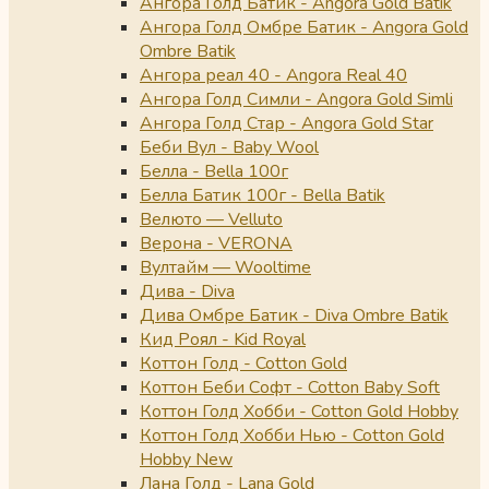
Ангора Голд Батик - Angora Gold Batik
Ангора Голд Омбре Батик - Angora Gold
Ombre Batik
Ангора реал 40 - Angora Real 40
Ангора Голд Симли - Angora Gold Simli
Ангора Голд Стар - Angora Gold Star
Беби Вул - Baby Wool
Белла - Bella 100г
Белла Батик 100г - Bella Batik
Велюто — Velluto
Верона - VERONA
Вултайм — Wooltime
Дива - Diva
Дива Омбре Батик - Diva Ombre Batik
Кид Роял - Kid Royal
Коттон Голд - Cotton Gold
Коттон Беби Софт - Cotton Baby Soft
Коттон Голд Хобби - Cotton Gold Hobby
Коттон Голд Хобби Нью - Cotton Gold
Hobby New
Лана Голд - Lana Gold