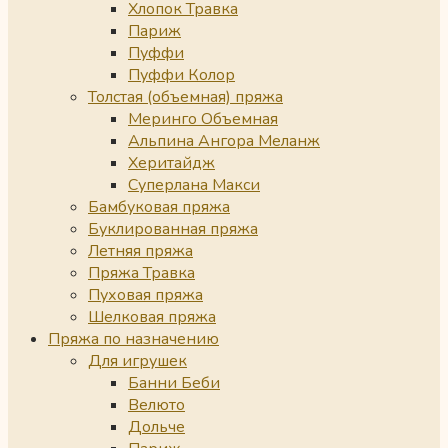
Хлопок Травка
Париж
Пуффи
Пуффи Колор
Толстая (объемная) пряжа
Меринго Объемная
Альпина Ангора Меланж
Херитайдж
Суперлана Макси
Бамбуковая пряжа
Буклированная пряжа
Летняя пряжа
Пряжа Травка
Пуховая пряжа
Шелковая пряжа
Пряжа по назначению
Для игрушек
Банни Беби
Велюто
Дольче