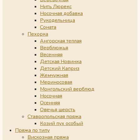
Нить Люрекс
Носочная добавка
Рукодельница
Соната
Пехорка
Ангорская теплая
Верблюжья
Весенняя
Детская Новинка
Детский Каприз
Жемчужная
Мериносовая
Монгольский верблюд
Носочная
Осенняя
Овечья шерсть
Ставропольская пряжа
Козий пух особый
Пряжа по типу
Вискозная пряжа