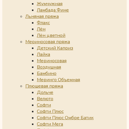
Жумчужная
Ламбада Фине
Льняная пряжа
Флакс
Лён
Лён цветной
Мериносовая пряжа
Детский Каприз
Лайка
Мериносовая
Воздушная
Бамбино
Меринго Объемная
Плюшевая пряжа
Дольче
Велюто
Софти
Софти Плюс
Софти Плюс Омбре Батик
Софти Мега