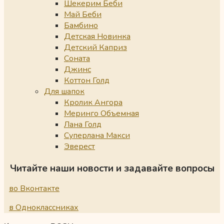
Шекерим Беби
Май Беби
Бамбино
Детская Новинка
Детский Каприз
Соната
Джинс
Коттон Голд
Для шапок
Кролик Ангора
Меринго Объемная
Лана Голд
Суперлана Макси
Эверест
Читайте наши новости и задавайте вопросы
во Вконтакте
в Одноклассниках