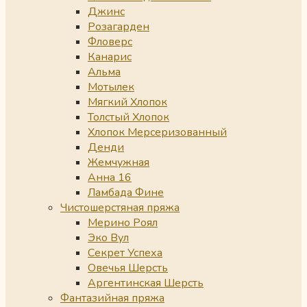
Джинс
Розагарден
Фловерс
Канарис
Альма
Мотылек
Мягкий Хлопок
Толстый Хлопок
Хлопок Мерсеризованный
Денди
Жемчужная
Анна 16
Ламбада Фине
Чистошерстяная пряжа
Мерино Роял
Эко Вул
Секрет Успеха
Овечья Шерсть
Аргентинская Шерсть
Фантазийная пряжа