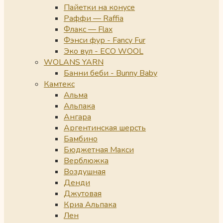
Пайетки на конусе
Раффи — Raffia
Флакс — Flax
Фэнси фур - Fancy Fur
Эко вул - ECO WOOL
WOLANS YARN
Банни беби - Bunny Baby
Камтекс
Альма
Альпака
Ангара
Аргентинская шерсть
Бамбино
Бюджетная Макси
Верблюжка
Воздушная
Денди
Джутовая
Криа Альпака
Лен