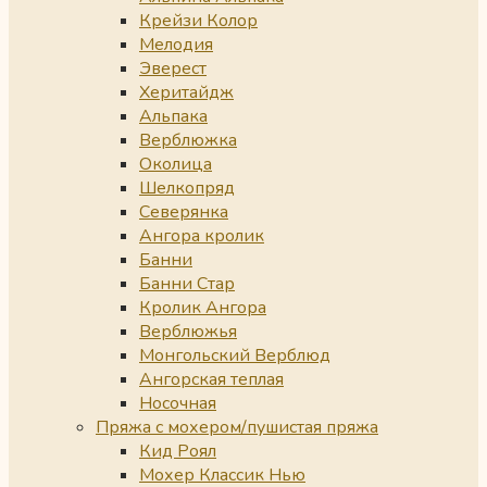
Крейзи Колор
Мелодия
Эверест
Херитайдж
Альпака
Верблюжка
Околица
Шелкопряд
Северянка
Ангора кролик
Банни
Банни Стар
Кролик Ангора
Верблюжья
Монгольский Верблюд
Ангорская теплая
Носочная
Пряжа с мохером/пушистая пряжа
Кид Роял
Мохер Классик Нью