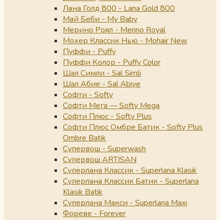
Лана Голд 800 - Lana Gold 800
Май Беби - My Baby
Мерино Роял - Merino Royal
Мохер Классик Нью - Mohair New
Пуффи - Puffy
Пуффи Колор - Puffy Color
Шал Симли - Sal Simli
Шал Абие - Sal Abiye
Софти - Softy
Софти Мега — Softy Mega
Софти Плюс - Softy Plus
Софти Плюс Омбре Батик - Softy Plus
Ombre Batik
Супервош - Superwash
Супервош ARTISAN
Суперлана Классик - Superlana Klasik
Суперлана Классик Батик - Superlana
Klasik Batik
Суперлана Макси - Superlana Maxi
Фореве - Forever