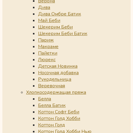
Верона
Дива
Дива Омбре Батик
Май Беби
Шекерим Беби
Шекерим Беби Батик
Париж
Макраме
Пайетки
Люрекс
Детская Новинка
Носочная добавка
Рукодельница
Веревочная
Хлопкосодержащая пряжа
Белла
Белла Батик
Коттон Софт Беби
Коттон Голд Хобби
Коттон Голд
Коттон Голд Хобби Нью