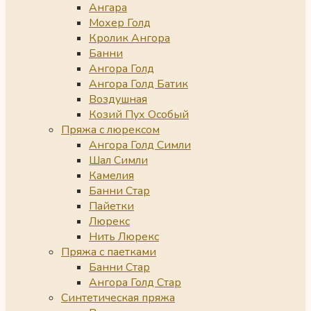
Ангара
Мохер Голд
Кролик Ангора
Банни
Ангора Голд
Ангора Голд Батик
Воздушная
Козий Пух Особый
Пряжа с люрексом
Ангора Голд Симли
Шал Симли
Камелия
Банни Стар
Пайетки
Люрекс
Нить Люрекс
Пряжа с паетками
Банни Стар
Ангора Голд Стар
Синтетическая пряжа