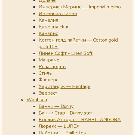
Дольче
Империал Мерино — Imperial merino
Интенсив Линен
Камелия
Камелия Нью
Канарис
Коттон голд пайетки — Cotton gold
paillettes
Линен Софт - Linen Soft
Макраме
Розагарден
Стиль
Фловерс
Херитайдж — Heritage
Эверест
Wool sea
Банни — Bunny
Банни Стар - Bunny star
Кролик Ангора — RABBIT ANGORA
Люрекс — LUREX
Пайетки — Paillettes