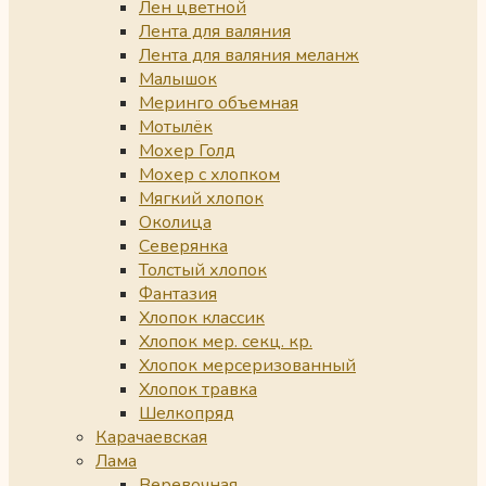
Лен цветной
Лента для валяния
Лента для валяния меланж
Малышок
Меринго объемная
Мотылёк
Мохер Голд
Мохер с хлопком
Мягкий хлопок
Околица
Северянка
Толстый хлопок
Фантазия
Хлопок классик
Хлопок мер. секц. кр.
Хлопок мерсеризованный
Хлопок травка
Шелкопряд
Карачаевская
Лама
Веревочная