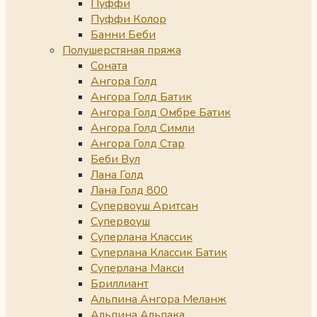
Пуффи
Пуффи Колор
Банни Беби
Полушерстяная пряжа
Соната
Ангора Голд
Ангора Голд Батик
Ангора Голд Омбре Батик
Ангора Голд Симли
Ангора Голд Стар
Беби Вул
Лана Голд
Лана Голд 800
Супервоуш Аритсан
Супервоуш
Суперлана Классик
Суперлана Классик Батик
Суперлана Макси
Бриллиант
Альпина Ангора Меланж
Альпина Альпака