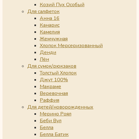
Козий Пух Особый
Для салфеток
Анна 16
Канарис
Камелия
Жемчужная
Хлопок Мерсеризованный
Денди
Лён
Для сумок/рюкзаков
Толстый Хлопок
Джут 100%
Макраме
Веревочная
Раффия
Для детей/новорожденных
Мерино Роял
Беби Вул
Белла
Белла Батик