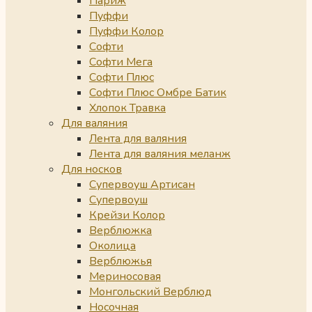
Париж
Пуффи
Пуффи Колор
Софти
Софти Мега
Софти Плюс
Софти Плюс Омбре Батик
Хлопок Травка
Для валяния
Лента для валяния
Лента для валяния меланж
Для носков
Супервоуш Артисан
Супервоуш
Крейзи Колор
Верблюжка
Околица
Верблюжья
Мериносовая
Монгольский Верблюд
Носочная