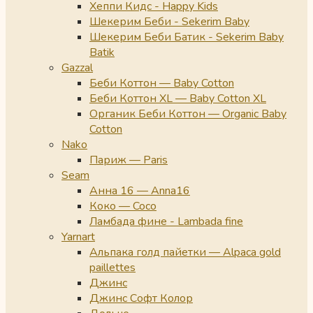
Хеппи Кидс - Happy Kids
Шекерим Беби - Sekerim Baby
Шекерим Беби Батик - Sekerim Baby
Batik
Gazzal
Беби Коттон — Baby Cotton
Беби Коттон XL — Baby Cotton XL
Органик Беби Коттон — Organic Baby
Cotton
Nako
Париж — Paris
Seam
Анна 16 — Anna16
Коко — Coco
Ламбада фине - Lambada fine
Yarnart
Альпака голд пайетки — Alpaca gold
paillettes
Джинс
Джинс Софт Колор