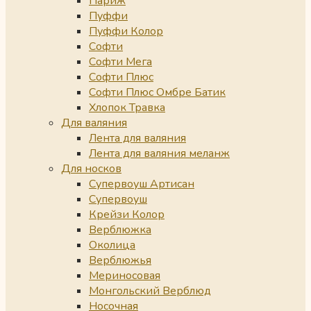
Париж
Пуффи
Пуффи Колор
Софти
Софти Мега
Софти Плюс
Софти Плюс Омбре Батик
Хлопок Травка
Для валяния
Лента для валяния
Лента для валяния меланж
Для носков
Супервоуш Артисан
Супервоуш
Крейзи Колор
Верблюжка
Околица
Верблюжья
Мериносовая
Монгольский Верблюд
Носочная