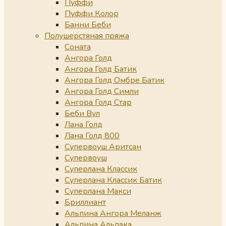
Пуффи
Пуффи Колор
Банни Беби
Полушерстяная пряжа
Соната
Ангора Голд
Ангора Голд Батик
Ангора Голд Омбре Батик
Ангора Голд Симли
Ангора Голд Стар
Беби Вул
Лана Голд
Лана Голд 800
Супервоуш Аритсан
Супервоуш
Суперлана Классик
Суперлана Классик Батик
Суперлана Макси
Бриллиант
Альпина Ангора Меланж
Альпина Альпака