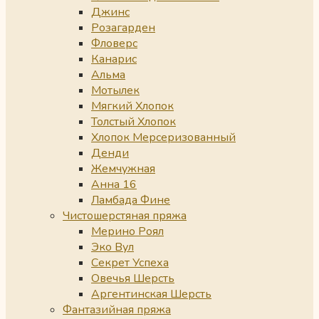
Джинс
Розагарден
Фловерс
Канарис
Альма
Мотылек
Мягкий Хлопок
Толстый Хлопок
Хлопок Мерсеризованный
Денди
Жемчужная
Анна 16
Ламбада Фине
Чистошерстяная пряжа
Мерино Роял
Эко Вул
Секрет Успеха
Овечья Шерсть
Аргентинская Шерсть
Фантазийная пряжа