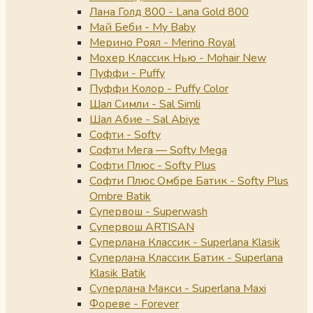
Лана Голд 800 - Lana Gold 800
Май Беби - My Baby
Мерино Роял - Merino Royal
Мохер Классик Нью - Mohair New
Пуффи - Puffy
Пуффи Колор - Puffy Color
Шал Симли - Sal Simli
Шал Абие - Sal Abiye
Софти - Softy
Софти Мега — Softy Mega
Софти Плюс - Softy Plus
Софти Плюс Омбре Батик - Softy Plus
Ombre Batik
Супервош - Superwash
Супервош ARTISAN
Суперлана Классик - Superlana Klasik
Суперлана Классик Батик - Superlana
Klasik Batik
Суперлана Макси - Superlana Maxi
Фореве - Forever