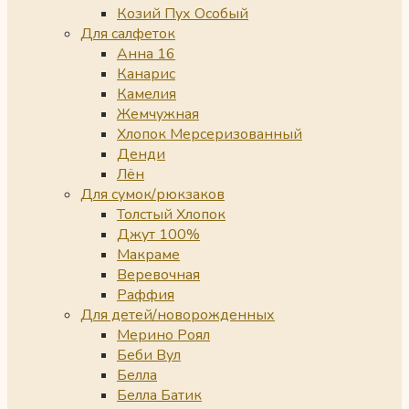
Козий Пух Особый
Для салфеток
Анна 16
Канарис
Камелия
Жемчужная
Хлопок Мерсеризованный
Денди
Лён
Для сумок/рюкзаков
Толстый Хлопок
Джут 100%
Макраме
Веревочная
Раффия
Для детей/новорожденных
Мерино Роял
Беби Вул
Белла
Белла Батик