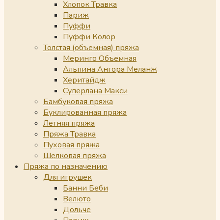
Хлопок Травка
Париж
Пуффи
Пуффи Колор
Толстая (объемная) пряжа
Меринго Объемная
Альпина Ангора Меланж
Херитайдж
Суперлана Макси
Бамбуковая пряжа
Буклированная пряжа
Летняя пряжа
Пряжа Травка
Пуховая пряжа
Шелковая пряжа
Пряжа по назначению
Для игрушек
Банни Беби
Велюто
Дольче