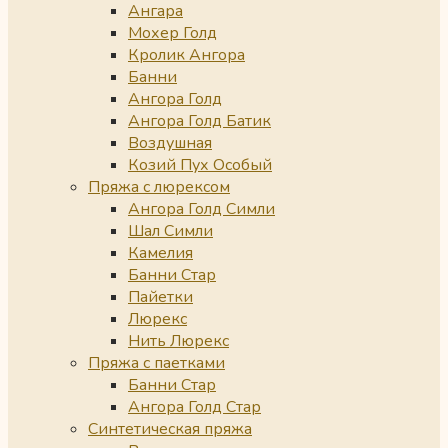
Ангара
Мохер Голд
Кролик Ангора
Банни
Ангора Голд
Ангора Голд Батик
Воздушная
Козий Пух Особый
Пряжа с люрексом
Ангора Голд Симли
Шал Симли
Камелия
Банни Стар
Пайетки
Люрекс
Нить Люрекс
Пряжа с паетками
Банни Стар
Ангора Голд Стар
Синтетическая пряжа