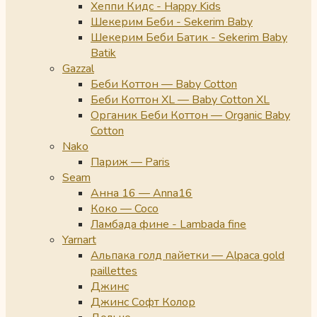
Хеппи Кидс - Happy Kids
Шекерим Беби - Sekerim Baby
Шекерим Беби Батик - Sekerim Baby
Batik
Gazzal
Беби Коттон — Baby Cotton
Беби Коттон XL — Baby Cotton XL
Органик Беби Коттон — Organic Baby
Cotton
Nako
Париж — Paris
Seam
Анна 16 — Anna16
Коко — Coco
Ламбада фине - Lambada fine
Yarnart
Альпака голд пайетки — Alpaca gold
paillettes
Джинс
Джинс Софт Колор