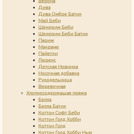
Верона
Дива
Дива Омбре Батик
Май Беби
Шекерим Беби
Шекерим Беби Батик
Париж
Макраме
Пайетки
Люрекс
Детская Новинка
Носочная добавка
Рукодельница
Веревочная
Хлопкосодержащая пряжа
Белла
Белла Батик
Коттон Софт Беби
Коттон Голд Хобби
Коттон Голд
Коттон Голд Хобби Нью