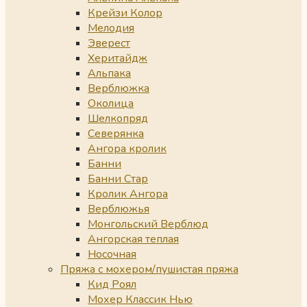
Крейзи Колор
Мелодия
Эверест
Херитайдж
Альпака
Верблюжка
Околица
Шелкопряд
Северянка
Ангора кролик
Банни
Банни Стар
Кролик Ангора
Верблюжья
Монгольский Верблюд
Ангорская теплая
Носочная
Пряжа с мохером/пушистая пряжа
Кид Роял
Мохер Классик Нью