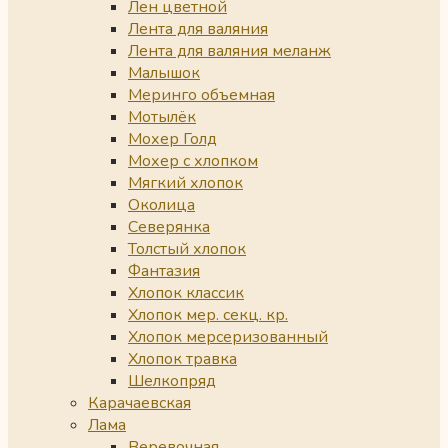
Лен цветной
Лента для валяния
Лента для валяния меланж
Малышок
Меринго объемная
Мотылёк
Мохер Голд
Мохер с хлопком
Мягкий хлопок
Околица
Северянка
Толстый хлопок
Фантазия
Хлопок классик
Хлопок мер. секц. кр.
Хлопок мерсеризованный
Хлопок травка
Шелкопряд
Карачаевская
Лама
Веревочная