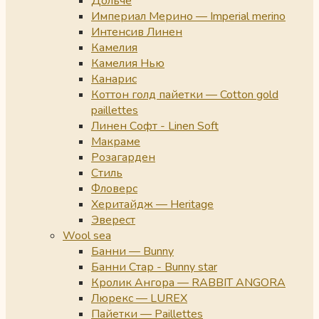
Дольче
Империал Мерино — Imperial merino
Интенсив Линен
Камелия
Камелия Нью
Канарис
Коттон голд пайетки — Cotton gold
paillettes
Линен Софт - Linen Soft
Макраме
Розагарден
Стиль
Фловерс
Херитайдж — Heritage
Эверест
Wool sea
Банни — Bunny
Банни Стар - Bunny star
Кролик Ангора — RABBIT ANGORA
Люрекс — LUREX
Пайетки — Paillettes