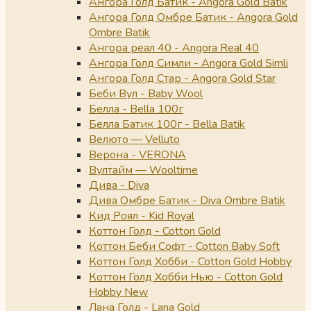
Ангора Голд Батик - Angora Gold Batik
Ангора Голд Омбре Батик - Angora Gold
Ombre Batik
Ангора реал 40 - Angora Real 40
Ангора Голд Симли - Angora Gold Simli
Ангора Голд Стар - Angora Gold Star
Беби Вул - Baby Wool
Белла - Bella 100г
Белла Батик 100г - Bella Batik
Велюто — Velluto
Верона - VERONA
Вултайм — Wooltime
Дива - Diva
Дива Омбре Батик - Diva Ombre Batik
Кид Роял - Kid Royal
Коттон Голд - Cotton Gold
Коттон Беби Софт - Cotton Baby Soft
Коттон Голд Хобби - Cotton Gold Hobby
Коттон Голд Хобби Нью - Cotton Gold
Hobby New
Лана Голд - Lana Gold