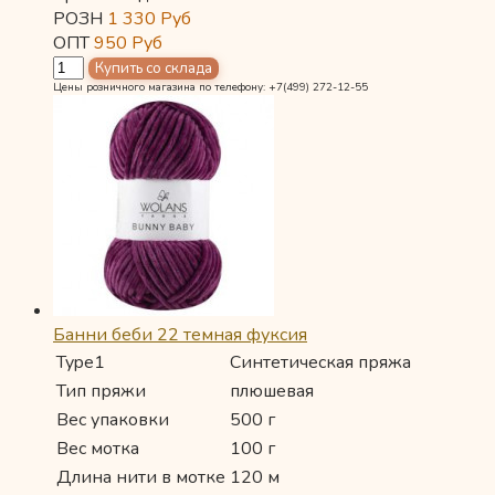
РОЗН
1 330
Руб
ОПТ
950
Руб
Цены розничного магазина по телефону: +7(499) 272-12-55
Банни беби 22 темная фуксия
Type1
Синтетическая пряжа
Тип пряжи
плюшевая
Вес упаковки
500 г
Вес мотка
100 г
Длина нити в мотке
120 м