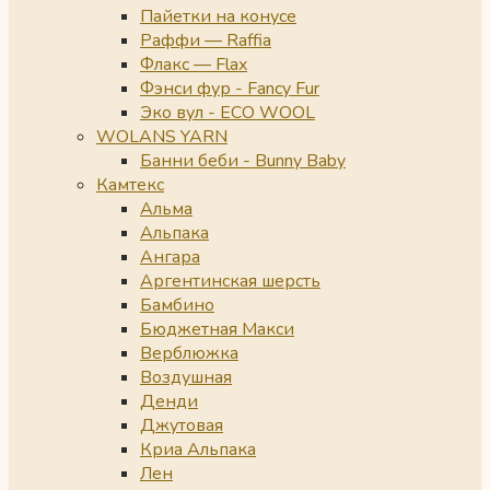
Пайетки на конусе
Раффи — Raffia
Флакс — Flax
Фэнси фур - Fancy Fur
Эко вул - ECO WOOL
WOLANS YARN
Банни беби - Bunny Baby
Камтекс
Альма
Альпака
Ангара
Аргентинская шерсть
Бамбино
Бюджетная Макси
Верблюжка
Воздушная
Денди
Джутовая
Криа Альпака
Лен