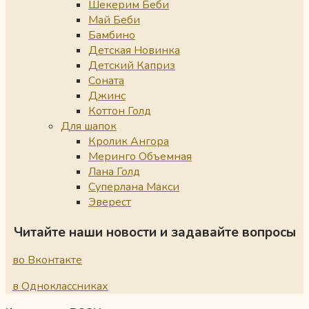
Шекерим Беби
Май Беби
Бамбино
Детская Новинка
Детский Каприз
Соната
Джинс
Коттон Голд
Для шапок
Кролик Ангора
Меринго Объемная
Лана Голд
Суперлана Макси
Эверест
Читайте наши новости и задавайте вопросы
во Вконтакте
в Одноклассниках