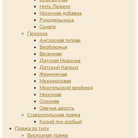
Нить Люрекс
Носочная добавка
Рукодельница
Соната
Пехорка
Ангорская теплая
Верблюжья
Весенняя
Детская Новинка
Детский Каприз
Жемчужная
Мериносовая
Монгольский верблюд
Носочная
Осенняя
Овечья шерсть
Ставропольская пряжа
Козий пух особый
Пряжа по типу
Вискозная пряжа