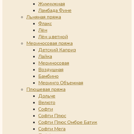
Жумчужная
Ламбада Фине
Льняная пряжа
Флакс
Лён
Лён цветной
Мериносовая пряжа
Детский Каприз
Лайка
Мериносовая
Воздушная
Бамбино
Меринго Объемная
Плюшевая пряжа
Дольче
Велюто
Софти
Софти Плюс
Софти Плюс Омбре Батик
Софти Мега