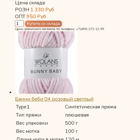
Цена склада:
РОЗН
1 330
Руб
ОПТ
950
Руб
Цены розничного магазина по телефону: +7(499) 272-12-55
Банни беби 04 розовый светлый
Type1
Синтетическая пряжа
Тип пряжи
плюшевая
Вес упаковки
500 г
Вес мотка
100 г
Длина нити в мотке
120 м