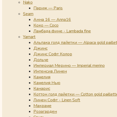
Nako
Париж — Paris
Seam
Анна 16 — Anna16
Коко — Coco
Ламбада фине - Lambada fine
Yarnart
Альпака голд пайетки — Alpaca gold paille
Джинс
Джинс Софт Колор
Дольче
Империал Мерино — Imperial merino
Интенсив Линен
Камелия
Камелия Нью
Канарис
Коттон голд пайетки — Cotton gold paillett
Линен Софт - Linen Soft
Макраме
Розагарден