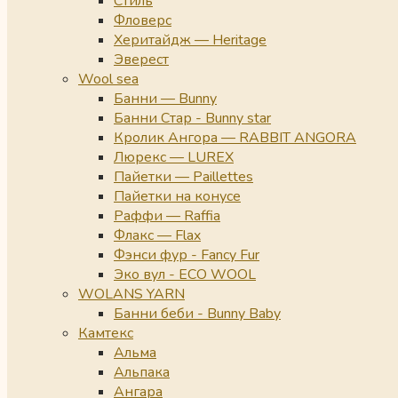
Стиль
Фловерс
Херитайдж — Heritage
Эверест
Wool sea
Банни — Bunny
Банни Стар - Bunny star
Кролик Ангора — RABBIT ANGORA
Люрекс — LUREX
Пайетки — Paillettes
Пайетки на конусе
Раффи — Raffia
Флакс — Flax
Фэнси фур - Fancy Fur
Эко вул - ECO WOOL
WOLANS YARN
Банни беби - Bunny Baby
Камтекс
Альма
Альпака
Ангара