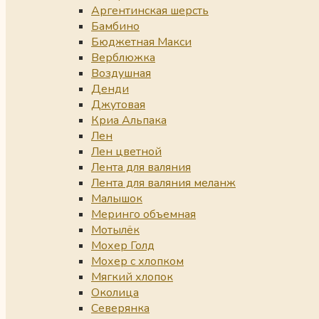
Аргентинская шерсть
Бамбино
Бюджетная Макси
Верблюжка
Воздушная
Денди
Джутовая
Криа Альпака
Лен
Лен цветной
Лента для валяния
Лента для валяния меланж
Малышок
Меринго объемная
Мотылёк
Мохер Голд
Мохер с хлопком
Мягкий хлопок
Околица
Северянка