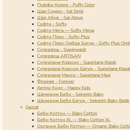
Пуффи Колор - Puffy Color
Шал Симли - Sal Simli
Шал Абие - Sal Abiye
Софти - Softy
Софти Мега — Softy Mega
Софти Плюс - Softy Plus
Софти Плюс Омбре Батик - Softy Plus Omb
Супервош - Superwash
Супервош ARTISAN
Суперлана Классик - Superlana Klasik
Суперлана Классик Батик - Superlana Klasik
Суперлана Макси - Superlana Maxi
Фореве - Forever
Хеппи Кидс - Happy Kids
Шекерим Беби - Sekerim Baby
Шекерим Беби Батик - Sekerim Baby Batik
Gazzal
Беби Коттон — Baby Cotton
Беби Коттон XL — Baby Cotton XL
Органик Беби Коттон — Organic Baby Cott