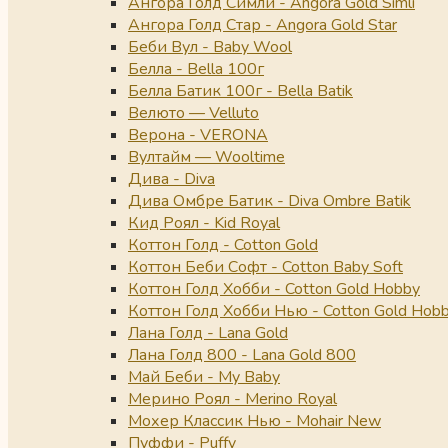
Ангора Голд Симли - Angora Gold Simli
Ангора Голд Стар - Angora Gold Star
Беби Вул - Baby Wool
Белла - Bella 100г
Белла Батик 100г - Bella Batik
Велюто — Velluto
Верона - VERONA
Вултайм — Wooltime
Дива - Diva
Дива Омбре Батик - Diva Ombre Batik
Кид Роял - Kid Royal
Коттон Голд - Cotton Gold
Коттон Беби Софт - Cotton Baby Soft
Коттон Голд Хобби - Cotton Gold Hobby
Коттон Голд Хобби Нью - Cotton Gold Hob
Лана Голд - Lana Gold
Лана Голд 800 - Lana Gold 800
Май Беби - My Baby
Мерино Роял - Merino Royal
Мохер Классик Нью - Mohair New
Пуффи - Puffy