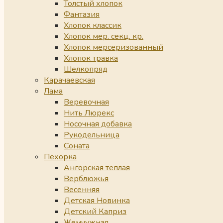
Толстый хлопок
Фантазия
Хлопок классик
Хлопок мер. секц. кр.
Хлопок мерсеризованный
Хлопок травка
Шелкопряд
Карачаевская
Лама
Веревочная
Нить Люрекс
Носочная добавка
Рукодельница
Соната
Пехорка
Ангорская теплая
Верблюжья
Весенняя
Детская Новинка
Детский Каприз
Жемчужная