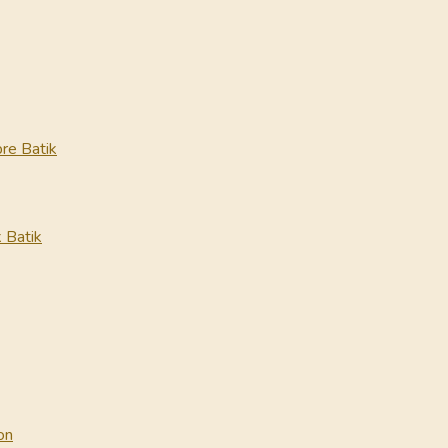
re Batik
 Batik
on