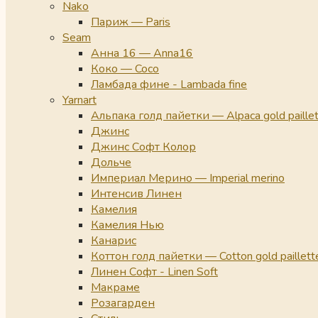
Nako
Париж — Paris
Seam
Анна 16 — Anna16
Коко — Coco
Ламбада фине - Lambada fine
Yarnart
Альпака голд пайетки — Alpaca gold paille
Джинс
Джинс Софт Колор
Дольче
Империал Мерино — Imperial merino
Интенсив Линен
Камелия
Камелия Нью
Канарис
Коттон голд пайетки — Cotton gold paillett
Линен Софт - Linen Soft
Макраме
Розагарден