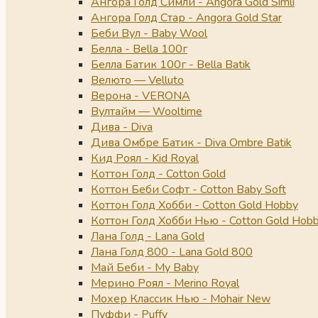
Ангора Голд Симли - Angora Gold Simli
Ангора Голд Стар - Angora Gold Star
Беби Вул - Baby Wool
Белла - Bella 100г
Белла Батик 100г - Bella Batik
Велюто — Velluto
Верона - VERONA
Вултайм — Wooltime
Дива - Diva
Дива Омбре Батик - Diva Ombre Batik
Кид Роял - Kid Royal
Коттон Голд - Cotton Gold
Коттон Беби Софт - Cotton Baby Soft
Коттон Голд Хобби - Cotton Gold Hobby
Коттон Голд Хобби Нью - Cotton Gold Hob
Лана Голд - Lana Gold
Лана Голд 800 - Lana Gold 800
Май Беби - My Baby
Мерино Роял - Merino Royal
Мохер Классик Нью - Mohair New
Пуффи - Puffy