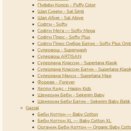
Пуффи Колор - Puffy Color
Шал Симли - Sal Simli
Шал Абие - Sal Abiye
Софти - Softy
Софти Мега — Softy Mega
Софти Плюс - Softy Plus
Софти Плюс Омбре Батик - Softy Plus Omb
Супервош - Superwash
Супервош ARTISAN
Суперлана Классик - Superlana Klasik
Суперлана Классик Батик - Superlana Klasik
Суперлана Макси - Superlana Maxi
Фореве - Forever
Хеппи Кидс - Happy Kids
Шекерим Беби - Sekerim Baby
Шекерим Беби Батик - Sekerim Baby Batik
Gazzal
Беби Коттон — Baby Cotton
Беби Коттон XL — Baby Cotton XL
Органик Беби Коттон — Organic Baby Cott