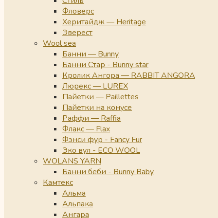
Стиль
Фловерс
Херитайдж — Heritage
Эверест
Wool sea
Банни — Bunny
Банни Стар - Bunny star
Кролик Ангора — RABBIT ANGORA
Люрекс — LUREX
Пайетки — Paillettes
Пайетки на конусе
Раффи — Raffia
Флакс — Flax
Фэнси фур - Fancy Fur
Эко вул - ECO WOOL
WOLANS YARN
Банни беби - Bunny Baby
Камтекс
Альма
Альпака
Ангара