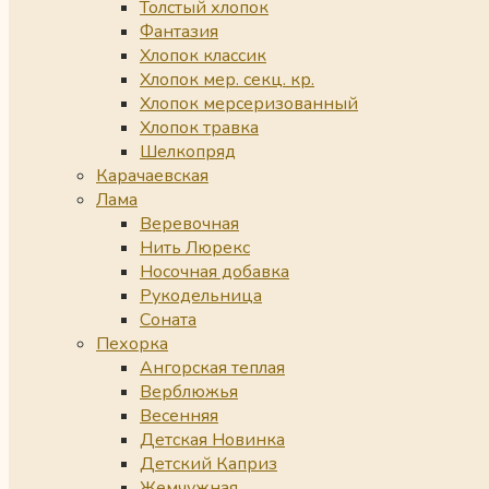
Толстый хлопок
Фантазия
Хлопок классик
Хлопок мер. секц. кр.
Хлопок мерсеризованный
Хлопок травка
Шелкопряд
Карачаевская
Лама
Веревочная
Нить Люрекс
Носочная добавка
Рукодельница
Соната
Пехорка
Ангорская теплая
Верблюжья
Весенняя
Детская Новинка
Детский Каприз
Жемчужная