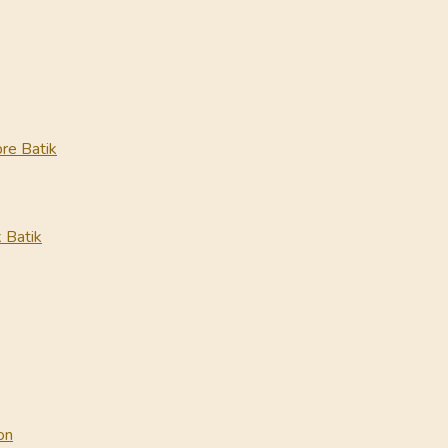
re Batik
 Batik
on