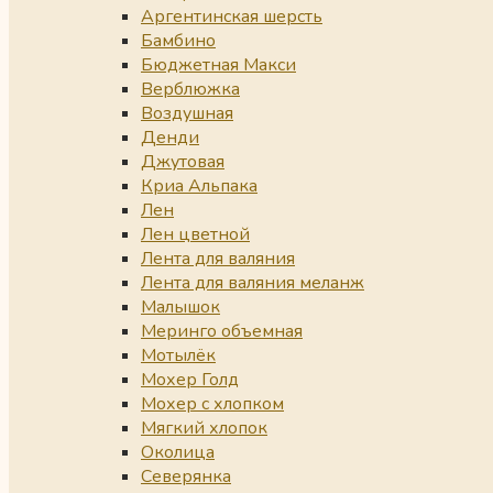
Аргентинская шерсть
Бамбино
Бюджетная Макси
Верблюжка
Воздушная
Денди
Джутовая
Криа Альпака
Лен
Лен цветной
Лента для валяния
Лента для валяния меланж
Малышок
Меринго объемная
Мотылёк
Мохер Голд
Мохер с хлопком
Мягкий хлопок
Околица
Северянка