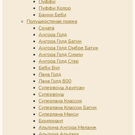
Пуффи
Пуффи Колор
Банни Беби
Полушерстяная пряжа
Соната
Ангора Голд
Ангора Голд Батик
Ангора Голд Омбре Батик
Ангора Голд Симли
Ангора Голд Стар
Беби Вул
Лана Голд
Лана Голд 800
Супервоуш Аритсан
Супервоуш
Суперлана Классик
Суперлана Классик Батик
Суперлана Макси
Бриллиант
Альпина Ангора Меланж
Альпина Альпака