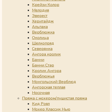
Крейзи Колор
Мелодия
Эверест
Херитайдж
Альпака
Верблюжка
Околица
Шелкопряд
Северянка
Ангора кролик
Банни
Банни Стар
Кролик Ангора
Верблюжья
Монгольский Верблюд
Ангорская теплая
Носочная
Пряжа с мохером/пушистая пряжа
Кид Роял
Мохер Классик Нью