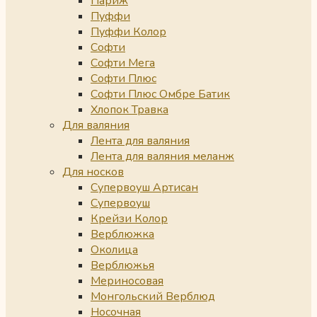
Париж
Пуффи
Пуффи Колор
Софти
Софти Мега
Софти Плюс
Софти Плюс Омбре Батик
Хлопок Травка
Для валяния
Лента для валяния
Лента для валяния меланж
Для носков
Супервоуш Артисан
Супервоуш
Крейзи Колор
Верблюжка
Околица
Верблюжья
Мериносовая
Монгольский Верблюд
Носочная