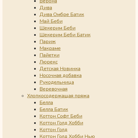
Верона
Дива
Дива Омбре Батик
Май Беби
Шекерим Беби
Шекерим Беби Батик
Париж
Макраме
Пайетки
Люрекс
Детская Новинка
Носочная добавка
Рукодельница
Веревочная
Хлопкосодержащая пряжа
Белла
Белла Батик
Коттон Софт Беби
Коттон Голд Хобби
Коттон Голд
Коттон Голд Хобби Нью