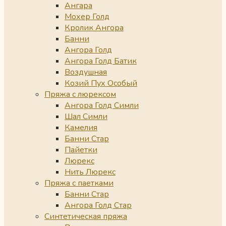
Ангара
Мохер Голд
Кролик Ангора
Банни
Ангора Голд
Ангора Голд Батик
Воздушная
Козий Пух Особый
Пряжа с люрексом
Ангора Голд Симли
Шал Симли
Камелия
Банни Стар
Пайетки
Люрекс
Нить Люрекс
Пряжа с паетками
Банни Стар
Ангора Голд Стар
Синтетическая пряжа