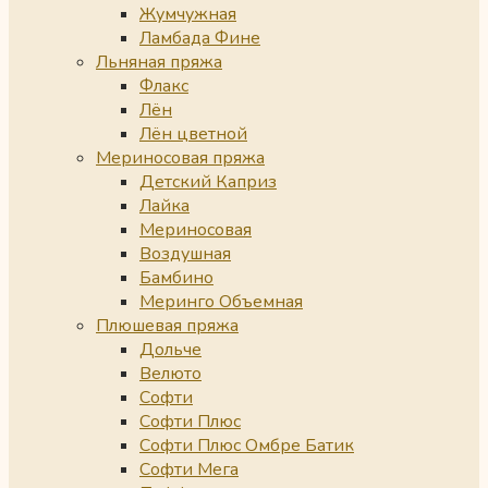
Жумчужная
Ламбада Фине
Льняная пряжа
Флакс
Лён
Лён цветной
Мериносовая пряжа
Детский Каприз
Лайка
Мериносовая
Воздушная
Бамбино
Меринго Объемная
Плюшевая пряжа
Дольче
Велюто
Софти
Софти Плюс
Софти Плюс Омбре Батик
Софти Мега