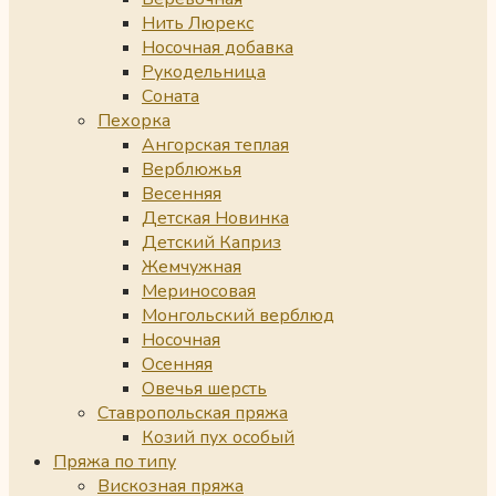
Нить Люрекс
Носочная добавка
Рукодельница
Соната
Пехорка
Ангорская теплая
Верблюжья
Весенняя
Детская Новинка
Детский Каприз
Жемчужная
Мериносовая
Монгольский верблюд
Носочная
Осенняя
Овечья шерсть
Ставропольская пряжа
Козий пух особый
Пряжа по типу
Вискозная пряжа