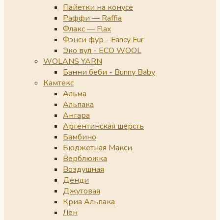
Пайетки на конусе
Раффи — Raffia
Флакс — Flax
Фэнси фур - Fancy Fur
Эко вул - ECO WOOL
WOLANS YARN
Банни беби - Bunny Baby
Камтекс
Альма
Альпака
Ангара
Аргентинская шерсть
Бамбино
Бюджетная Макси
Верблюжка
Воздушная
Денди
Джутовая
Криа Альпака
Лен