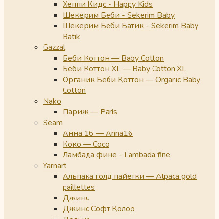
Хеппи Кидс - Happy Kids
Шекерим Беби - Sekerim Baby
Шекерим Беби Батик - Sekerim Baby
Batik
Gazzal
Беби Коттон — Baby Cotton
Беби Коттон XL — Baby Cotton XL
Органик Беби Коттон — Organic Baby
Cotton
Nako
Париж — Paris
Seam
Анна 16 — Anna16
Коко — Coco
Ламбада фине - Lambada fine
Yarnart
Альпака голд пайетки — Alpaca gold
paillettes
Джинс
Джинс Софт Колор