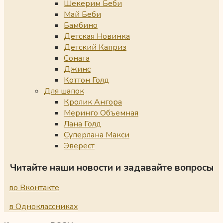
Шекерим Беби
Май Беби
Бамбино
Детская Новинка
Детский Каприз
Соната
Джинс
Коттон Голд
Для шапок
Кролик Ангора
Меринго Объемная
Лана Голд
Суперлана Макси
Эверест
Читайте наши новости и задавайте вопросы
во Вконтакте
в Одноклассниках