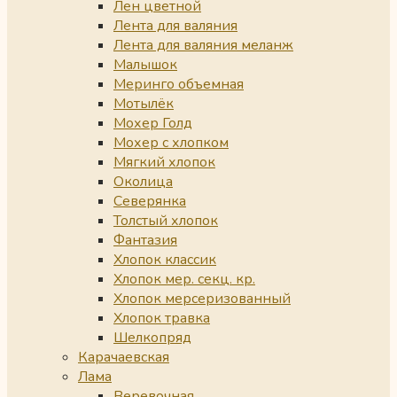
Лен цветной
Лента для валяния
Лента для валяния меланж
Малышок
Меринго объемная
Мотылёк
Мохер Голд
Мохер с хлопком
Мягкий хлопок
Околица
Северянка
Толстый хлопок
Фантазия
Хлопок классик
Хлопок мер. секц. кр.
Хлопок мерсеризованный
Хлопок травка
Шелкопряд
Карачаевская
Лама
Веревочная