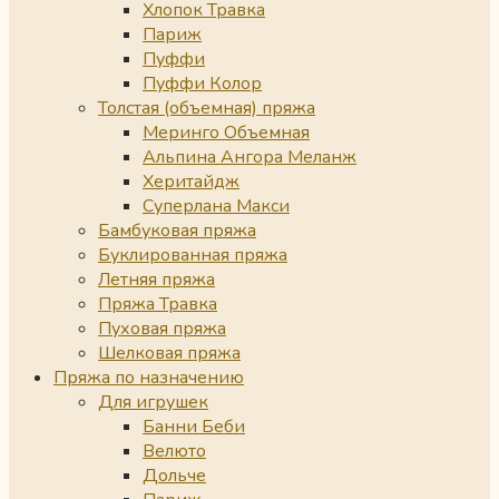
Хлопок Травка
Париж
Пуффи
Пуффи Колор
Толстая (объемная) пряжа
Меринго Объемная
Альпина Ангора Меланж
Херитайдж
Суперлана Макси
Бамбуковая пряжа
Буклированная пряжа
Летняя пряжа
Пряжа Травка
Пуховая пряжа
Шелковая пряжа
Пряжа по назначению
Для игрушек
Банни Беби
Велюто
Дольче