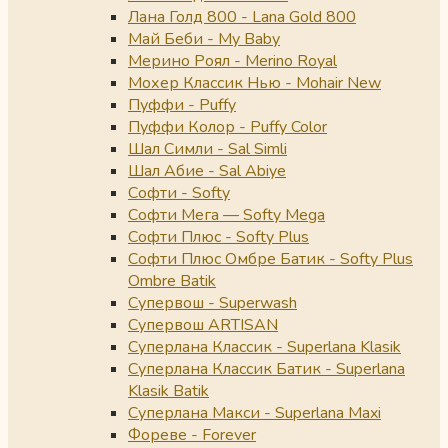
Лана Голд 800 - Lana Gold 800
Май Беби - My Baby
Мерино Роял - Merino Royal
Мохер Классик Нью - Mohair New
Пуффи - Puffy
Пуффи Колор - Puffy Color
Шал Симли - Sal Simli
Шал Абие - Sal Abiye
Софти - Softy
Софти Мега — Softy Mega
Софти Плюс - Softy Plus
Софти Плюс Омбре Батик - Softy Plus
Ombre Batik
Супервош - Superwash
Супервош ARTISAN
Суперлана Классик - Superlana Klasik
Суперлана Классик Батик - Superlana
Klasik Batik
Суперлана Макси - Superlana Maxi
Фореве - Forever