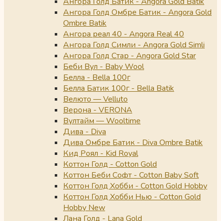
Ангора Голд Батик - Angora Gold Batik
Ангора Голд Омбре Батик - Angora Gold
Ombre Batik
Ангора реал 40 - Angora Real 40
Ангора Голд Симли - Angora Gold Simli
Ангора Голд Стар - Angora Gold Star
Беби Вул - Baby Wool
Белла - Bella 100г
Белла Батик 100г - Bella Batik
Велюто — Velluto
Верона - VERONA
Вултайм — Wooltime
Дива - Diva
Дива Омбре Батик - Diva Ombre Batik
Кид Роял - Kid Royal
Коттон Голд - Cotton Gold
Коттон Беби Софт - Cotton Baby Soft
Коттон Голд Хобби - Cotton Gold Hobby
Коттон Голд Хобби Нью - Cotton Gold
Hobby New
Лана Голд - Lana Gold