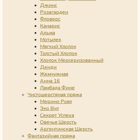
Джинс
Розагарден
Фловерс
Канарис
Альма
Мотылек
Мягкий Хлопок
Толстый Хлопок
Хлопок Мерсеризованный
Денди
Жемчужная
Анна 16
Ламбада Фине
Чистошерстяная пряжа
Мерино Роял
Эко Вул
Секрет Успеха
Овечья Шерсть
Аргентинская Шерсть
Фантазийная пряжа