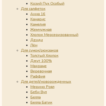
Козий Пух Особый
Для салфеток
Анна 16
Канарис
Камелия
Жемчужная
Хлопок Мерсеризованный
Денди
Лён
Для сумок/рюкзаков
Толстый Хлопок
Джут 100%
Макраме
Веревочная
Раффия
Для детей/новорожденных
Мерино Роял
Беби Вул
Белла
Белла Батик