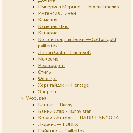
Дольче
Империал Мерино — Imperial merino
Интенсив Линен
Камелия
Камелия Нью
Канарис
Коттон голд пайетки — Cotton gold
paillettes
Линен Софт - Linen Soft
Макраме
Розагарден
Стиль
Фловерс
Херитайдж — Heritage
Эверест
Wool sea
Банни — Bunny
Банни Стар - Bunny star
Кролик Ангора — RABBIT ANGORA
Люрекс — LUREX
Пайетки — Paillettes