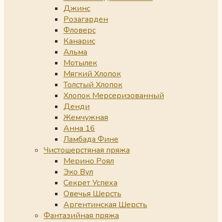
Джинс
Розагарден
Фловерс
Канарис
Альма
Мотылек
Мягкий Хлопок
Толстый Хлопок
Хлопок Мерсеризованный
Денди
Жемчужная
Анна 16
Ламбада Фине
Чистошерстяная пряжа
Мерино Роял
Эко Вул
Секрет Успеха
Овечья Шерсть
Аргентинская Шерсть
Фантазийная пряжа