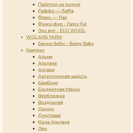
Пайетки на конусе
Раффи — Raffia
Флакс — Flax
Фэнси фур - Fancy Fur
Эко вул - ECO WOOL
WOLANS YARN
Банни беби - Bunny Baby
Камтекс
Альма
Альпака
Ангара
Аргентинская шерсть
Бамбино
Бюджетная Макси
Верблюжка
Воздушная
Денди
Джутовая
Криа Альпака
Лен