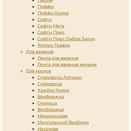
Париж
Пуффи
Пуффи Колор
Софти
Софти Мега
Софти Плюс
Софти Плюс Омбре Батик
Хлопок Травка
Для валяния
Лента для валяния
Лента для валяния меланж
Для носков
Супервоуш Артисан
Супервоуш
Крейзи Колор
Верблюжка
Околица
Верблюжья
Мериносовая
Монгольский Верблюд
Носочная