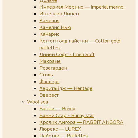
Дольче
Империал Мерино — Imperial merino
Интенсив Линен
Камелия
Камелия Нью
Канарис
Коттон голд пайетки — Cotton gold
paillettes
Линен Софт - Linen Soft
Макраме
Розагарден
Стиль
Фловерс
Херитайдж — Heritage
Эверест
Wool sea
Банни — Bunny
Банни Стар - Bunny star
Кролик Ангора — RABBIT ANGORA
Люрекс — LUREX
Пайетки — Paillettes