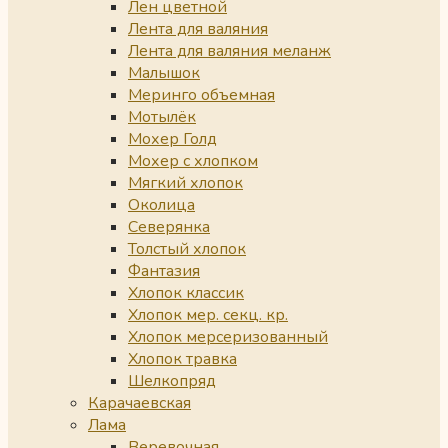
Лен цветной
Лента для валяния
Лента для валяния меланж
Малышок
Меринго объемная
Мотылёк
Мохер Голд
Мохер с хлопком
Мягкий хлопок
Околица
Северянка
Толстый хлопок
Фантазия
Хлопок классик
Хлопок мер. секц. кр.
Хлопок мерсеризованный
Хлопок травка
Шелкопряд
Карачаевская
Лама
Веревочная