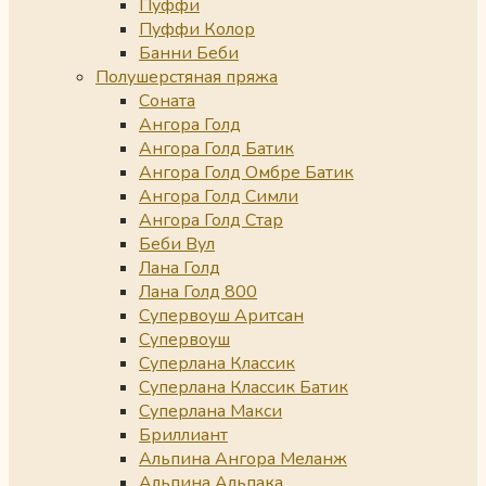
Пуффи
Пуффи Колор
Банни Беби
Полушерстяная пряжа
Соната
Ангора Голд
Ангора Голд Батик
Ангора Голд Омбре Батик
Ангора Голд Симли
Ангора Голд Стар
Беби Вул
Лана Голд
Лана Голд 800
Супервоуш Аритсан
Супервоуш
Суперлана Классик
Суперлана Классик Батик
Суперлана Макси
Бриллиант
Альпина Ангора Меланж
Альпина Альпака