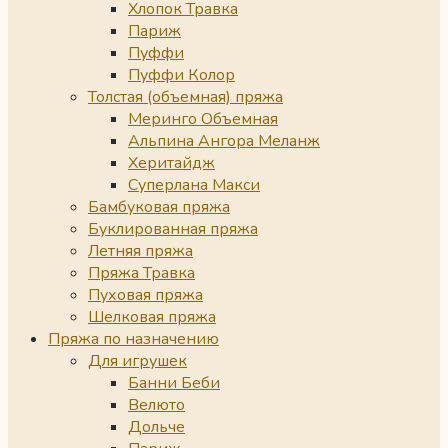
Хлопок Травка
Париж
Пуффи
Пуффи Колор
Толстая (объемная) пряжа
Меринго Объемная
Альпина Ангора Меланж
Херитайдж
Суперлана Макси
Бамбуковая пряжа
Буклированная пряжа
Летняя пряжа
Пряжа Травка
Пуховая пряжа
Шелковая пряжа
Пряжа по назначению
Для игрушек
Банни Беби
Велюто
Дольче