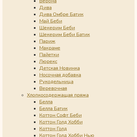
Верона
Дива
Дива Омбре Батик
Май Беби
Шекерим Беби
Шекерим Беби Батик
Париж
Макраме
Пайетки
Люрекс
Детская Новинка
Носочная добавка
Рукодельница
Веревочная
Хлопкосодержащая пряжа
Белла
Белла Батик
Коттон Софт Беби
Коттон Голд Хобби
Коттон Голд
Коттон Голд Хобби Нью