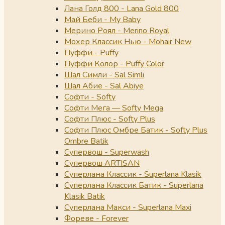
Лана Голд 800 - Lana Gold 800
Май Беби - My Baby
Мерино Роял - Merino Royal
Мохер Классик Нью - Mohair New
Пуффи - Puffy
Пуффи Колор - Puffy Color
Шал Симли - Sal Simli
Шал Абие - Sal Abiye
Софти - Softy
Софти Мега — Softy Mega
Софти Плюс - Softy Plus
Софти Плюс Омбре Батик - Softy Plus
Ombre Batik
Супервош - Superwash
Супервош ARTISAN
Суперлана Классик - Superlana Klasik
Суперлана Классик Батик - Superlana
Klasik Batik
Суперлана Макси - Superlana Maxi
Фореве - Forever