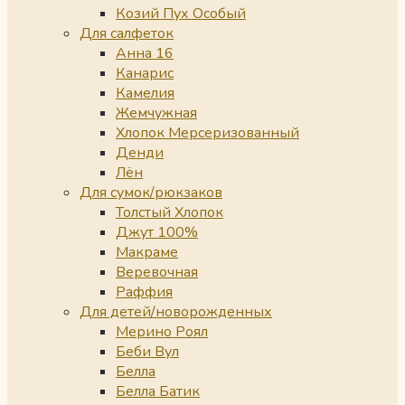
Козий Пух Особый
Для салфеток
Анна 16
Канарис
Камелия
Жемчужная
Хлопок Мерсеризованный
Денди
Лён
Для сумок/рюкзаков
Толстый Хлопок
Джут 100%
Макраме
Веревочная
Раффия
Для детей/новорожденных
Мерино Роял
Беби Вул
Белла
Белла Батик