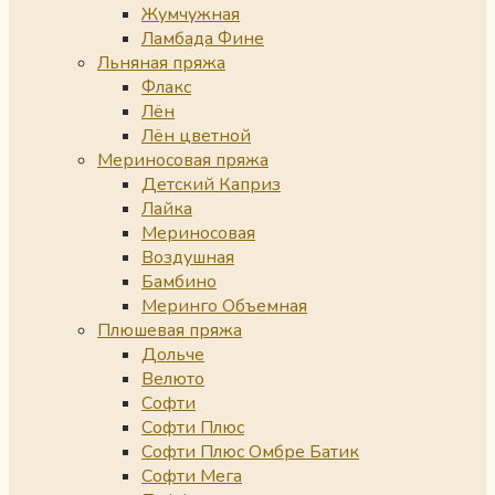
Жумчужная
Ламбада Фине
Льняная пряжа
Флакс
Лён
Лён цветной
Мериносовая пряжа
Детский Каприз
Лайка
Мериносовая
Воздушная
Бамбино
Меринго Объемная
Плюшевая пряжа
Дольче
Велюто
Софти
Софти Плюс
Софти Плюс Омбре Батик
Софти Мега