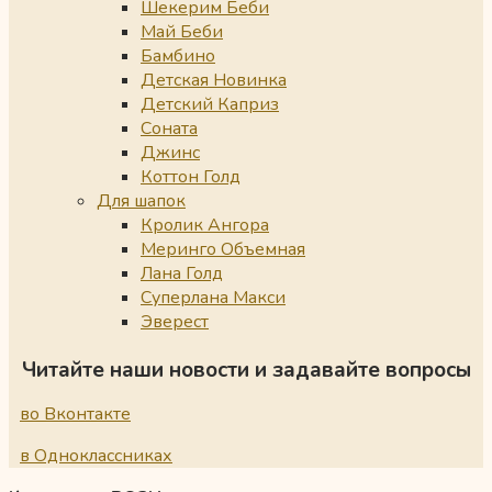
Шекерим Беби
Май Беби
Бамбино
Детская Новинка
Детский Каприз
Соната
Джинс
Коттон Голд
Для шапок
Кролик Ангора
Меринго Объемная
Лана Голд
Суперлана Макси
Эверест
Читайте наши новости и задавайте вопросы
во Вконтакте
в Одноклассниках