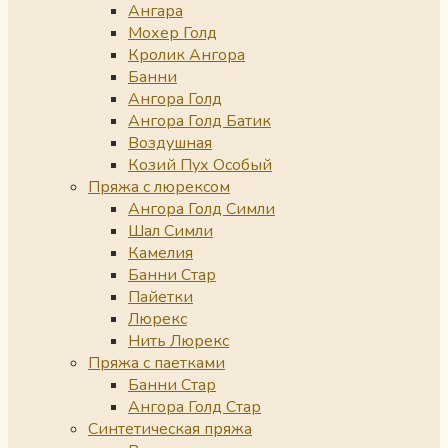
Ангара
Мохер Голд
Кролик Ангора
Банни
Ангора Голд
Ангора Голд Батик
Воздушная
Козий Пух Особый
Пряжа с люрексом
Ангора Голд Симли
Шал Симли
Камелия
Банни Стар
Пайетки
Люрекс
Нить Люрекс
Пряжа с паетками
Банни Стар
Ангора Голд Стар
Синтетическая пряжа