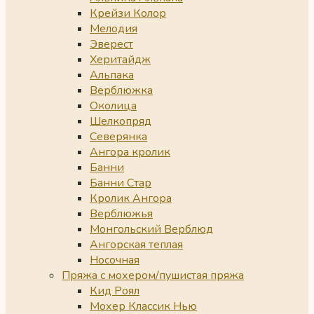
Крейзи Колор
Мелодия
Эверест
Херитайдж
Альпака
Верблюжка
Околица
Шелкопряд
Северянка
Ангора кролик
Банни
Банни Стар
Кролик Ангора
Верблюжья
Монгольский Верблюд
Ангорская теплая
Носочная
Пряжа с мохером/пушистая пряжа
Кид Роял
Мохер Классик Нью