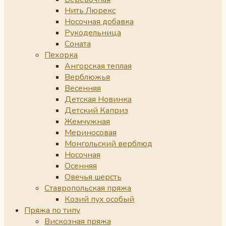
Нить Люрекс
Носочная добавка
Рукодельница
Соната
Пехорка
Ангорская теплая
Верблюжья
Весенняя
Детская Новинка
Детский Каприз
Жемчужная
Мериносовая
Монгольский верблюд
Носочная
Осенняя
Овечья шерсть
Ставропольская пряжа
Козий пух особый
Пряжа по типу
Вискозная пряжа