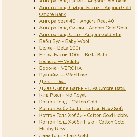
Ангора Голд Батик - Angora Gold Batik
Ангора Голд Омбре Батик - Angora Gold
Ombre Batik
Ангора реал 40 - Angora Real 40
Ангора Голд Симли - Angora Gold Simli
Ангора Голд Стар - Angora Gold Star
Беби Вул - Baby Wool
Белла - Bella 100г
Белла Батик 100г - Bella Batik
Велюто — Velluto
Верона - VERONA
Вултайм — Wooltime
Дива - Diva
Дива Омбре Батик - Diva Ombre Batik
Кид Роял - Kid Royal
Коттон Голд - Cotton Gold
Коттон Беби Софт - Cotton Baby Soft
Коттон Голд Хобби - Cotton Gold Hobby
Коттон Голд Хобби Нью - Cotton Gold
Hobby New
Лана Голд - Lana Gold