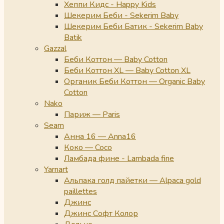
Хеппи Кидс - Happy Kids
Шекерим Беби - Sekerim Baby
Шекерим Беби Батик - Sekerim Baby
Batik
Gazzal
Беби Коттон — Baby Cotton
Беби Коттон XL — Baby Cotton XL
Органик Беби Коттон — Organic Baby
Cotton
Nako
Париж — Paris
Seam
Анна 16 — Anna16
Коко — Coco
Ламбада фине - Lambada fine
Yarnart
Альпака голд пайетки — Alpaca gold
paillettes
Джинс
Джинс Софт Колор