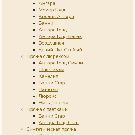
Ангара
Мохер Голд
Кролик Ангора
Банни
Ангора Голд
Ангора Голд Батик
Воздушная
Козий Пух Особый
Пряжа с люрексом
Ангора Голд Симли
Шал Симли
Камелия
Банни Стар
Пайетки
Люрекс
Нить Люрекс
Пряжа с паетками
Банни Стар
Ангора Голд Стар
Синтетическая пряжа