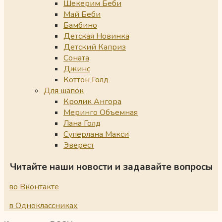
Шекерим Беби
Май Беби
Бамбино
Детская Новинка
Детский Каприз
Соната
Джинс
Коттон Голд
Для шапок
Кролик Ангора
Меринго Объемная
Лана Голд
Суперлана Макси
Эверест
Читайте наши новости и задавайте вопросы
во Вконтакте
в Одноклассниках