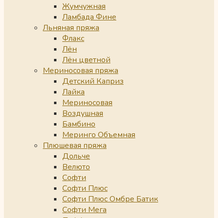
Жумчужная
Ламбада Фине
Льняная пряжа
Флакс
Лён
Лён цветной
Мериносовая пряжа
Детский Каприз
Лайка
Мериносовая
Воздушная
Бамбино
Меринго Объемная
Плюшевая пряжа
Дольче
Велюто
Софти
Софти Плюс
Софти Плюс Омбре Батик
Софти Мега