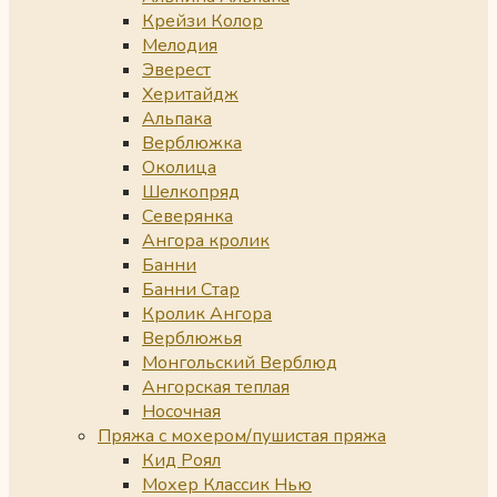
Крейзи Колор
Мелодия
Эверест
Херитайдж
Альпака
Верблюжка
Околица
Шелкопряд
Северянка
Ангора кролик
Банни
Банни Стар
Кролик Ангора
Верблюжья
Монгольский Верблюд
Ангорская теплая
Носочная
Пряжа с мохером/пушистая пряжа
Кид Роял
Мохер Классик Нью