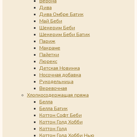
Верона
Дива
Дива Омбре Батик
Май Беби
Шекерим Беби
Шекерим Беби Батик
Париж
Макраме
Пайетки
Люрекс
Детская Новинка
Носочная добавка
Рукодельница
Веревочная
Хлопкосодержащая пряжа
Белла
Белла Батик
Коттон Софт Беби
Коттон Голд Хобби
Коттон Голд
Коттон Голд Хобби Нью