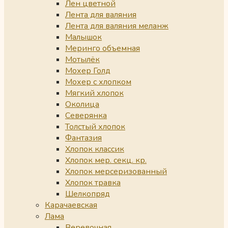
Лен цветной
Лента для валяния
Лента для валяния меланж
Малышок
Меринго объемная
Мотылёк
Мохер Голд
Мохер с хлопком
Мягкий хлопок
Околица
Северянка
Толстый хлопок
Фантазия
Хлопок классик
Хлопок мер. секц. кр.
Хлопок мерсеризованный
Хлопок травка
Шелкопряд
Карачаевская
Лама
Веревочная