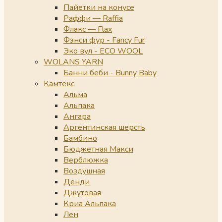
Пайетки на конусе
Раффи — Raffia
Флакс — Flax
Фэнси фур - Fancy Fur
Эко вул - ECO WOOL
WOLANS YARN
Банни беби - Bunny Baby
Камтекс
Альма
Альпака
Ангара
Аргентинская шерсть
Бамбино
Бюджетная Макси
Верблюжка
Воздушная
Денди
Джутовая
Криа Альпака
Лен