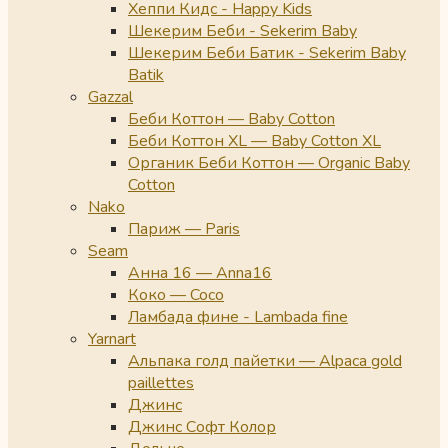
Хеппи Кидс - Happy Kids
Шекерим Беби - Sekerim Baby
Шекерим Беби Батик - Sekerim Baby
Batik
Gazzal
Беби Коттон — Baby Cotton
Беби Коттон XL — Baby Cotton XL
Органик Беби Коттон — Organic Baby
Cotton
Nako
Париж — Paris
Seam
Анна 16 — Anna16
Коко — Coco
Ламбада фине - Lambada fine
Yarnart
Альпака голд пайетки — Alpaca gold
paillettes
Джинс
Джинс Софт Колор