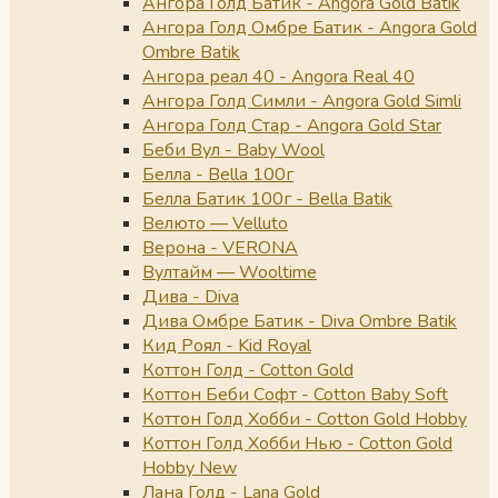
Ангора Голд Батик - Angora Gold Batik
Ангора Голд Омбре Батик - Angora Gold
Ombre Batik
Ангора реал 40 - Angora Real 40
Ангора Голд Симли - Angora Gold Simli
Ангора Голд Стар - Angora Gold Star
Беби Вул - Baby Wool
Белла - Bella 100г
Белла Батик 100г - Bella Batik
Велюто — Velluto
Верона - VERONA
Вултайм — Wooltime
Дива - Diva
Дива Омбре Батик - Diva Ombre Batik
Кид Роял - Kid Royal
Коттон Голд - Cotton Gold
Коттон Беби Софт - Cotton Baby Soft
Коттон Голд Хобби - Cotton Gold Hobby
Коттон Голд Хобби Нью - Cotton Gold
Hobby New
Лана Голд - Lana Gold