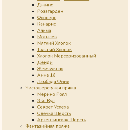
Джинс
Розагарден
Фловерс
Канарис
Альма
Мотылек
Мягкий Хлопок
Толстый Хлопок
Хлопок Мерсеризованный
Денди
Жемчужная
Анна 16
Ламбада Фине
Чистошерстяная пряжа
Мерино Роял
Эко Вул
Секрет Успеха
Овечья Шерсть
Аргентинская Шерсть
Фантазийная пряжа