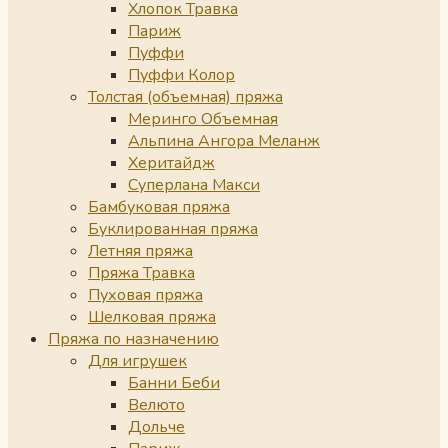
Хлопок Травка
Париж
Пуффи
Пуффи Колор
Толстая (объемная) пряжа
Меринго Объемная
Альпина Ангора Меланж
Херитайдж
Суперлана Макси
Бамбуковая пряжа
Буклированная пряжа
Летняя пряжа
Пряжа Травка
Пуховая пряжа
Шелковая пряжа
Пряжа по назначению
Для игрушек
Банни Беби
Велюто
Дольче