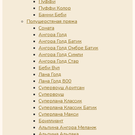
Пуффи
Пуффи Колор
Банни Беби
Полушерстяная пряжа
Соната
Ангора Голд
Ангора Голд Батик
Ангора Голд Омбре Батик
Ангора Голд Симли
Ангора Голд Стар
Беби Вул
Лана Голд
Лана Голд 800
Супервоуш Аритсан
Супервоуш
Суперлана Классик
Суперлана Классик Батик
Суперлана Макси
Бриллиант
Альпина Ангора Меланж
Альпина Альпака