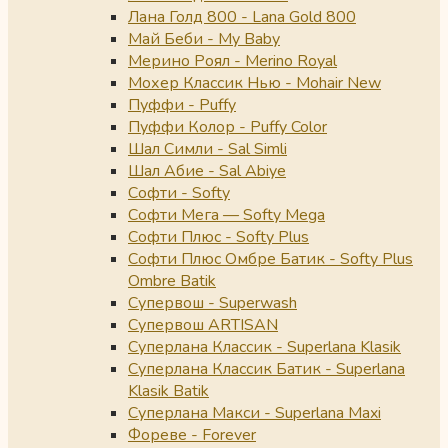
Лана Голд 800 - Lana Gold 800
Май Беби - My Baby
Мерино Роял - Merino Royal
Мохер Классик Нью - Mohair New
Пуффи - Puffy
Пуффи Колор - Puffy Color
Шал Симли - Sal Simli
Шал Абие - Sal Abiye
Софти - Softy
Софти Мега — Softy Mega
Софти Плюс - Softy Plus
Софти Плюс Омбре Батик - Softy Plus
Ombre Batik
Супервош - Superwash
Супервош ARTISAN
Суперлана Классик - Superlana Klasik
Суперлана Классик Батик - Superlana
Klasik Batik
Суперлана Макси - Superlana Maxi
Фореве - Forever