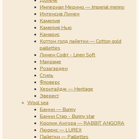
Дольче
Империал Мерино — Imperial merino
Интенсив Линен
Камелия
Камелия Нью
Канарис
Коттон голд пайетки — Cotton gold
paillettes
Линен Софт - Linen Soft
Макраме
Розагарден
Стиль
Фловерс
Херитайдж — Heritage
Эверест
Wool sea
Банни — Bunny
Банни Стар - Bunny star
Кролик Ангора — RABBIT ANGORA
Люрекс — LUREX
Пайетки — Paillettes