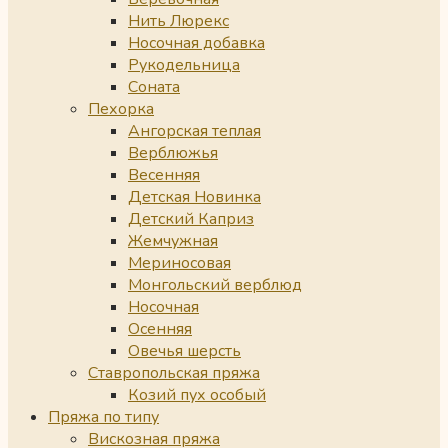
Нить Люрекс
Носочная добавка
Рукодельница
Соната
Пехорка
Ангорская теплая
Верблюжья
Весенняя
Детская Новинка
Детский Каприз
Жемчужная
Мериносовая
Монгольский верблюд
Носочная
Осенняя
Овечья шерсть
Ставропольская пряжа
Козий пух особый
Пряжа по типу
Вискозная пряжа