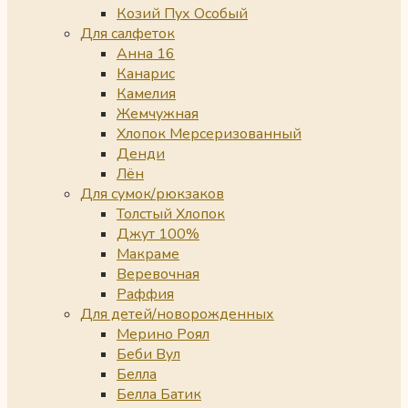
Козий Пух Особый
Для салфеток
Анна 16
Канарис
Камелия
Жемчужная
Хлопок Мерсеризованный
Денди
Лён
Для сумок/рюкзаков
Толстый Хлопок
Джут 100%
Макраме
Веревочная
Раффия
Для детей/новорожденных
Мерино Роял
Беби Вул
Белла
Белла Батик