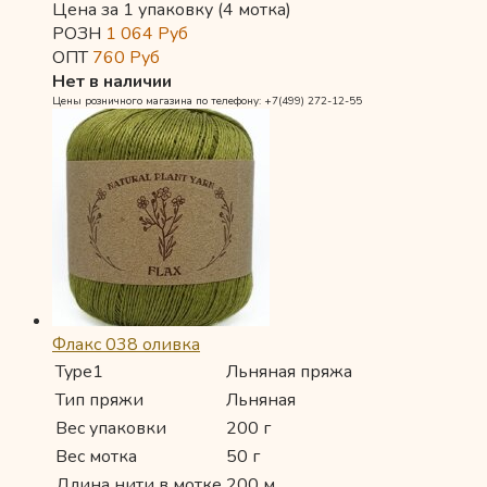
Цена за 1 упаковку (4 мотка)
РОЗН
1 064
Руб
ОПТ
760
Руб
Нет в наличии
Цены розничного магазина по телефону: +7(499) 272-12-55
Флакс 038 оливка
Type1
Льняная пряжа
Тип пряжи
Льняная
Вес упаковки
200 г
Вес мотка
50 г
Длина нити в мотке
200 м