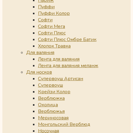
Париж
Пуффи
Пуффи Колор
Софти
Софти Мега
Софти Плюс
Софти Плюс Омбре Батик
Хлопок Травка
Для валяния
Лента для валяния
Лента для валяния меланж
Для носков
Супервоуш Артисан
Супервоуш
Крейзи Колор
Верблюжка
Околица
Верблюжья
Мериносовая
Монгольский Верблюд
Носочная