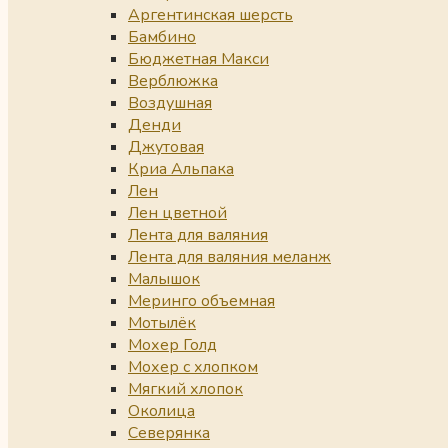
Аргентинская шерсть
Бамбино
Бюджетная Макси
Верблюжка
Воздушная
Денди
Джутовая
Криа Альпака
Лен
Лен цветной
Лента для валяния
Лента для валяния меланж
Малышок
Меринго объемная
Мотылёк
Мохер Голд
Мохер с хлопком
Мягкий хлопок
Околица
Северянка