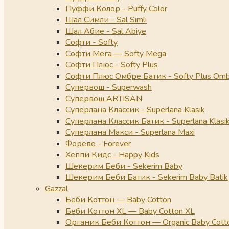
Пуффи Колор - Puffy Color
Шал Симли - Sal Simli
Шал Абие - Sal Abiye
Софти - Softy
Софти Мега — Softy Mega
Софти Плюс - Softy Plus
Софти Плюс Омбре Батик - Softy Plus Omb
Супервош - Superwash
Супервош ARTISAN
Суперлана Классик - Superlana Klasik
Суперлана Классик Батик - Superlana Klasik
Суперлана Макси - Superlana Maxi
Фореве - Forever
Хеппи Кидс - Happy Kids
Шекерим Беби - Sekerim Baby
Шекерим Беби Батик - Sekerim Baby Batik
Gazzal
Беби Коттон — Baby Cotton
Беби Коттон XL — Baby Cotton XL
Органик Беби Коттон — Organic Baby Cott