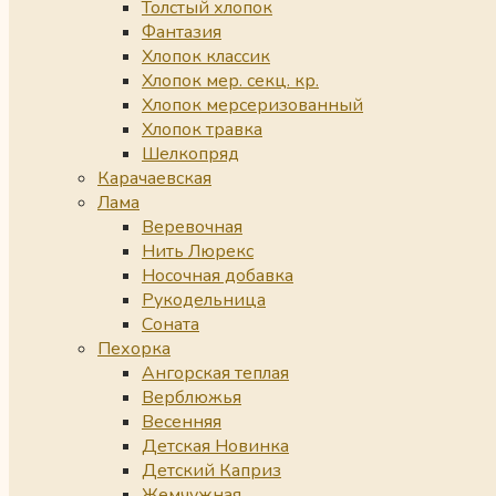
Толстый хлопок
Фантазия
Хлопок классик
Хлопок мер. секц. кр.
Хлопок мерсеризованный
Хлопок травка
Шелкопряд
Карачаевская
Лама
Веревочная
Нить Люрекс
Носочная добавка
Рукодельница
Соната
Пехорка
Ангорская теплая
Верблюжья
Весенняя
Детская Новинка
Детский Каприз
Жемчужная