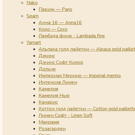
Nako
Париж — Paris
Seam
Анна 16 — Anna16
Коко — Coco
Ламбада фине - Lambada fine
Yarnart
Альпака голд пайетки — Alpaca gold paille
Джинс
Джинс Софт Колор
Дольче
Империал Мерино — Imperial merino
Интенсив Линен
Камелия
Камелия Нью
Канарис
Коттон голд пайетки — Cotton gold paillett
Линен Софт - Linen Soft
Макраме
Розагарден