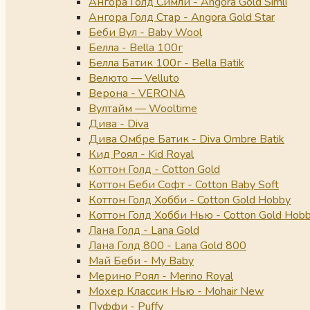
Ангора Голд Симли - Angora Gold Simli
Ангора Голд Стар - Angora Gold Star
Беби Вул - Baby Wool
Белла - Bella 100г
Белла Батик 100г - Bella Batik
Велюто — Velluto
Верона - VERONA
Вултайм — Wooltime
Дива - Diva
Дива Омбре Батик - Diva Ombre Batik
Кид Роял - Kid Royal
Коттон Голд - Cotton Gold
Коттон Беби Софт - Cotton Baby Soft
Коттон Голд Хобби - Cotton Gold Hobby
Коттон Голд Хобби Нью - Cotton Gold Hob
Лана Голд - Lana Gold
Лана Голд 800 - Lana Gold 800
Май Беби - My Baby
Мерино Роял - Merino Royal
Мохер Классик Нью - Mohair New
Пуффи - Puffy