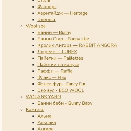
Стиль
Фловерс
Херитайдж — Heritage
Эверест
Wool sea
Банни — Bunny
Банни Стар - Bunny star
Кролик Ангора — RABBIT ANGORA
Люрекс — LUREX
Пайетки — Paillettes
Пайетки на конусе
Раффи — Raffia
Флакс — Flax
Фэнси фур - Fancy Fur
Эко вул - ECO WOOL
WOLANS YARN
Банни беби - Bunny Baby
Камтекс
Альма
Альпака
Ангара