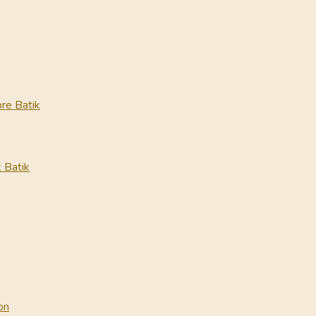
re Batik
 Batik
on