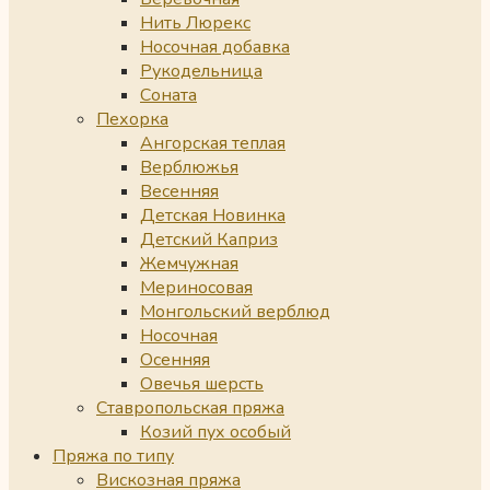
Нить Люрекс
Носочная добавка
Рукодельница
Соната
Пехорка
Ангорская теплая
Верблюжья
Весенняя
Детская Новинка
Детский Каприз
Жемчужная
Мериносовая
Монгольский верблюд
Носочная
Осенняя
Овечья шерсть
Ставропольская пряжа
Козий пух особый
Пряжа по типу
Вискозная пряжа