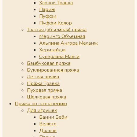
Хлопок Травка
Париж
Пуффи
Пуффи Колор
Толстая (объемная) пряжа
Меринго Объемная
Альпина Ангора Меланж
Херитайдж
Суперлана Макси
Бамбуковая пряжа
Буклированная пряжа
Летняя пряжа
Пряжа Травка
Пуховая пряжа
Шелковая пряжа
Пряжа по назначению
Для игрушек
Банни Беби
Велюто
Дольче