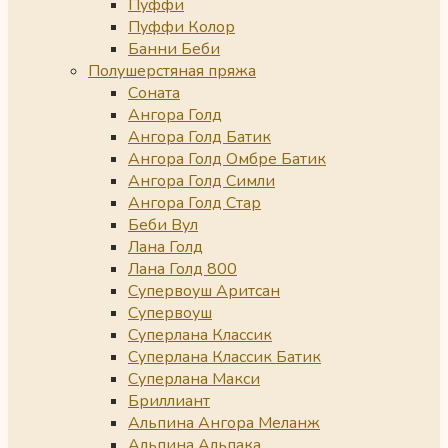
Пуффи
Пуффи Колор
Банни Беби
Полушерстяная пряжа
Соната
Ангора Голд
Ангора Голд Батик
Ангора Голд Омбре Батик
Ангора Голд Симли
Ангора Голд Стар
Беби Вул
Лана Голд
Лана Голд 800
Супервоуш Аритсан
Супервоуш
Суперлана Классик
Суперлана Классик Батик
Суперлана Макси
Бриллиант
Альпина Ангора Меланж
Альпина Альпака