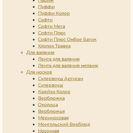
Париж
Пуффи
Пуффи Колор
Софти
Софти Мега
Софти Плюс
Софти Плюс Омбре Батик
Хлопок Травка
Для валяния
Лента для валяния
Лента для валяния меланж
Для носков
Супервоуш Артисан
Супервоуш
Крейзи Колор
Верблюжка
Околица
Верблюжья
Мериносовая
Монгольский Верблюд
Носочная