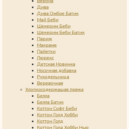
Верона
Дива
Дива Омбре Батик
Май Беби
Шекерим Беби
Шекерим Беби Батик
Париж
Макраме
Пайетки
Люрекс
Детская Новинка
Носочная добавка
Рукодельница
Веревочная
Хлопкосодержащая пряжа
Белла
Белла Батик
Коттон Софт Беби
Коттон Голд Хобби
Коттон Голд
Коттон Голд Хобби Нью