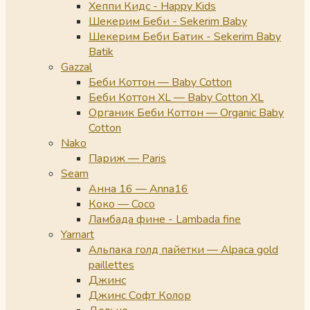
Хеппи Кидс - Happy Kids
Шекерим Беби - Sekerim Baby
Шекерим Беби Батик - Sekerim Baby
Batik
Gazzal
Беби Коттон — Baby Cotton
Беби Коттон XL — Baby Cotton XL
Органик Беби Коттон — Organic Baby
Cotton
Nako
Париж — Paris
Seam
Анна 16 — Anna16
Коко — Coco
Ламбада фине - Lambada fine
Yarnart
Альпака голд пайетки — Alpaca gold
paillettes
Джинс
Джинс Софт Колор