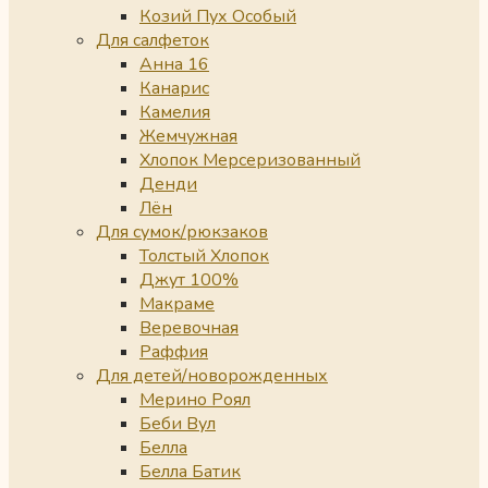
Козий Пух Особый
Для салфеток
Анна 16
Канарис
Камелия
Жемчужная
Хлопок Мерсеризованный
Денди
Лён
Для сумок/рюкзаков
Толстый Хлопок
Джут 100%
Макраме
Веревочная
Раффия
Для детей/новорожденных
Мерино Роял
Беби Вул
Белла
Белла Батик