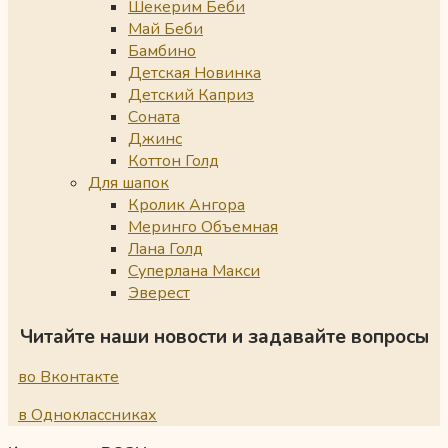
Шекерим Беби
Май Беби
Бамбино
Детская Новинка
Детский Каприз
Соната
Джинс
Коттон Голд
Для шапок
Кролик Ангора
Меринго Объемная
Лана Голд
Суперлана Макси
Эверест
Читайте наши новости и задавайте вопросы
во Вконтакте
в Одноклассниках