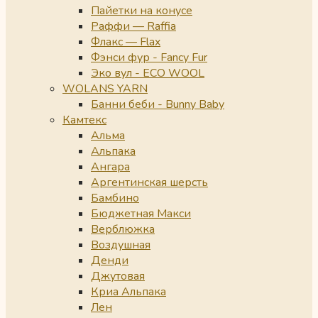
Пайетки на конусе
Раффи — Raffia
Флакс — Flax
Фэнси фур - Fancy Fur
Эко вул - ECO WOOL
WOLANS YARN
Банни беби - Bunny Baby
Камтекс
Альма
Альпака
Ангара
Аргентинская шерсть
Бамбино
Бюджетная Макси
Верблюжка
Воздушная
Денди
Джутовая
Криа Альпака
Лен