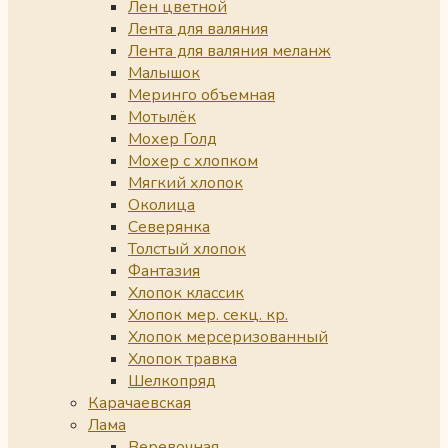
Лен цветной
Лента для валяния
Лента для валяния меланж
Малышок
Меринго объемная
Мотылёк
Мохер Голд
Мохер с хлопком
Мягкий хлопок
Околица
Северянка
Толстый хлопок
Фантазия
Хлопок классик
Хлопок мер. секц. кр.
Хлопок мерсеризованный
Хлопок травка
Шелкопряд
Карачаевская
Лама
Веревочная