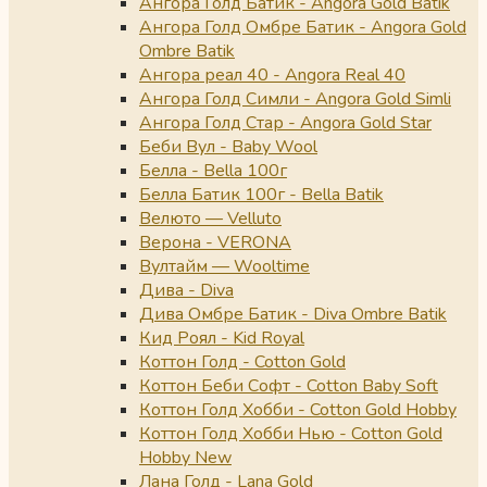
Ангора Голд Батик - Angora Gold Batik
Ангора Голд Омбре Батик - Angora Gold
Ombre Batik
Ангора реал 40 - Angora Real 40
Ангора Голд Симли - Angora Gold Simli
Ангора Голд Стар - Angora Gold Star
Беби Вул - Baby Wool
Белла - Bella 100г
Белла Батик 100г - Bella Batik
Велюто — Velluto
Верона - VERONA
Вултайм — Wooltime
Дива - Diva
Дива Омбре Батик - Diva Ombre Batik
Кид Роял - Kid Royal
Коттон Голд - Cotton Gold
Коттон Беби Софт - Cotton Baby Soft
Коттон Голд Хобби - Cotton Gold Hobby
Коттон Голд Хобби Нью - Cotton Gold
Hobby New
Лана Голд - Lana Gold