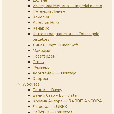
Дольче
Империал Мерино — Imperial merino
Интенсив Линен
Камелия
Камелия Нью
Канарис
Коттон голд пайетки — Cotton gold
paillettes
Линен Софт - Linen Soft
Макраме
Розагарден
Стиль
Фловерс
Херитайдж — Heritage
Эверест
Wool sea
Банни — Bunny
Банни Стар - Bunny star
Кролик Ангора — RABBIT ANGORA
Люрекс — LUREX
Пайетки — Paillettes