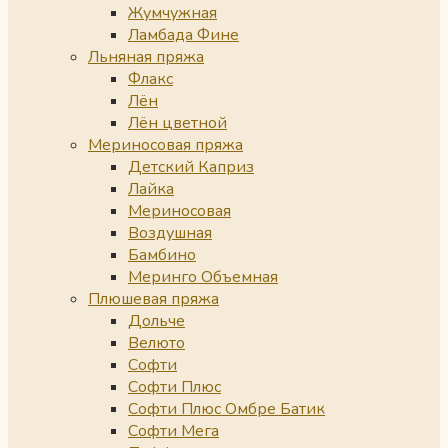
Жумчужная
Ламбада Фине
Льняная пряжа
Флакс
Лён
Лён цветной
Мериносовая пряжа
Детский Каприз
Лайка
Мериносовая
Воздушная
Бамбино
Меринго Объемная
Плюшевая пряжа
Дольче
Велюто
Софти
Софти Плюс
Софти Плюс Омбре Батик
Софти Мега