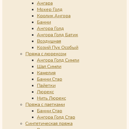
Ангара
Мохер Голд
Кролик Ангора
Банни
Ангора Голд
Ангора Голд Батик
Воздушная
Козий Пух Особый
Пряжа с люрексом
Ангора Голд Симли
Шал Симли
Камелия
Банни Стар
Пайетки
Люрекс
Нить Люрекс
Пряжа с паетками
Банни Стар
Ангора Голд Стар
Синтетическая пряжа