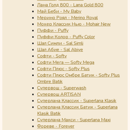
Лана Голд 800 - Lana Gold 800
Май Беби - My Baby
Мерино Роял - Merino Royal
Мохер Классик Нью - Mohair New
Пуффи - Puffy
Пуффи Колор - Puffy Color
Шал Симли - Sal Simli
Шал Абие - Sal Abiye
Софти - Softy
Софти Мега — Softy Mega
Софти Плюс - Softy Plus
Софти Плюс Омбре Батик - Softy Plus
Ombre Batik
Супервош - Superwash
Супервош ARTISAN
Суперлана Классик - Superlana Klasik
Суперлана Классик Батик - Superlana
Klasik Batik
Суперлана Макси - Superlana Maxi
Фореве - Forever