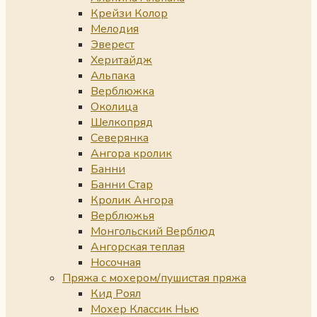
Крейзи Колор
Мелодия
Эверест
Херитайдж
Альпака
Верблюжка
Околица
Шелкопряд
Северянка
Ангора кролик
Банни
Банни Стар
Кролик Ангора
Верблюжья
Монгольский Верблюд
Ангорская теплая
Носочная
Пряжа с мохером/пушистая пряжа
Кид Роял
Мохер Классик Нью