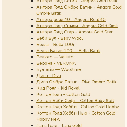
Ангора Голд Батик - Angora Gold Batik
Ангора Голд Омбре Батик - Angora Gold
Ombre Batik
Ангора реал 40 - Angora Real 40
Ангора Голд Симли - Angora Gold Simli
Ангора Голд Стар - Angora Gold Star
Беби Вул - Baby Wool
Белла - Bella 100г
Белла Батик 100г - Bella Batik
Велюто — Velluto
Верона - VERONA
Вултайм — Wooltime
Дива - Diva
Дива Омбре Батик - Diva Ombre Batik
Кид Роял - Kid Royal
Коттон Голд - Cotton Gold
Коттон Беби Софт - Cotton Baby Soft
Коттон Голд Хобби - Cotton Gold Hobby
Коттон Голд Хобби Нью - Cotton Gold
Hobby New
Лана Голд - Lana Gold