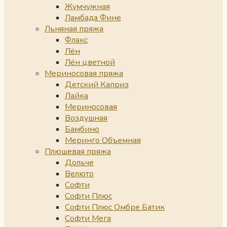
Жумчужная
Ламбада Фине
Льняная пряжа
Флакс
Лён
Лён цветной
Мериносовая пряжа
Детский Каприз
Лайка
Мериносовая
Воздушная
Бамбино
Меринго Объемная
Плюшевая пряжа
Дольче
Велюто
Софти
Софти Плюс
Софти Плюс Омбре Батик
Софти Мега