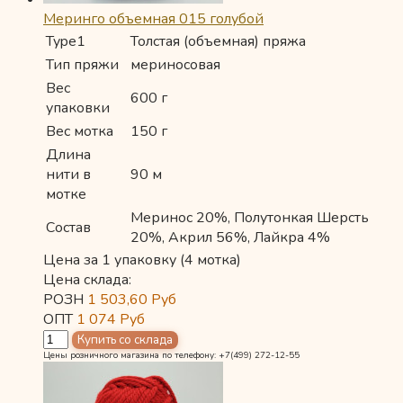
Меринго объемная 015 голубой
Type1
Толстая (объемная) пряжа
Тип пряжи
мериносовая
Вес
600 г
упаковки
Вес мотка
150 г
Длина
нити в
90 м
мотке
Меринос 20%, Полутонкая Шерсть
Состав
20%, Акрил 56%, Лайкра 4%
Цена за 1 упаковку (4 мотка)
Цена склада:
РОЗН
1 503,60
Руб
ОПТ
1 074
Руб
Цены розничного магазина по телефону: +7(499) 272-12-55