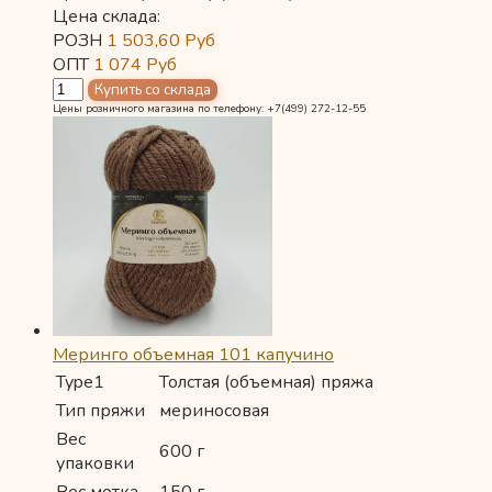
Цена склада:
РОЗН
1 503,60
Руб
ОПТ
1 074
Руб
Цены розничного магазина по телефону: +7(499) 272-12-55
Меринго объемная 101 капучино
Type1
Толстая (объемная) пряжа
Тип пряжи
мериносовая
Вес
600 г
упаковки
Вес мотка
150 г