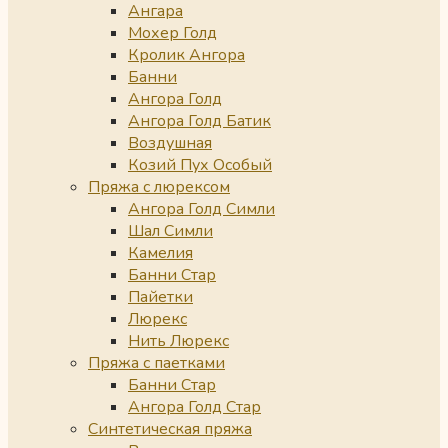
Ангара
Мохер Голд
Кролик Ангора
Банни
Ангора Голд
Ангора Голд Батик
Воздушная
Козий Пух Особый
Пряжа с люрексом
Ангора Голд Симли
Шал Симли
Камелия
Банни Стар
Пайетки
Люрекс
Нить Люрекс
Пряжа с паетками
Банни Стар
Ангора Голд Стар
Синтетическая пряжа