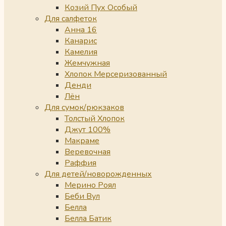
Козий Пух Особый
Для салфеток
Анна 16
Канарис
Камелия
Жемчужная
Хлопок Мерсеризованный
Денди
Лён
Для сумок/рюкзаков
Толстый Хлопок
Джут 100%
Макраме
Веревочная
Раффия
Для детей/новорожденных
Мерино Роял
Беби Вул
Белла
Белла Батик