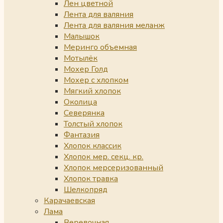
Лен цветной
Лента для валяния
Лента для валяния меланж
Малышок
Меринго объемная
Мотылёк
Мохер Голд
Мохер с хлопком
Мягкий хлопок
Околица
Северянка
Толстый хлопок
Фантазия
Хлопок классик
Хлопок мер. секц. кр.
Хлопок мерсеризованный
Хлопок травка
Шелкопряд
Карачаевская
Лама
Веревочная