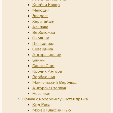
Крейзи Колор
Мелодия
Эверест
Херитайдж
Альпака
Верблюжка
Околица
Шелкопряд
Северянка
Ангора кролик
Банни
Банни Стар
Кролик Ангора
Верблюжья
Монгольский Верблюд
Ангорская теплая
Носочная
Пряжа с мохером/пушистая пряжа
Кид Роял
Мохер Классик Нью