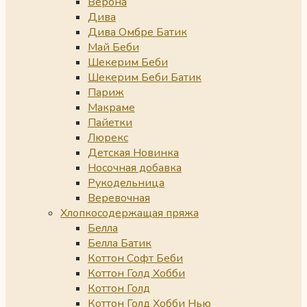
Верона
Дива
Дива Омбре Батик
Май Беби
Шекерим Беби
Шекерим Беби Батик
Париж
Макраме
Пайетки
Люрекс
Детская Новинка
Носочная добавка
Рукодельница
Веревочная
Хлопкосодержащая пряжа
Белла
Белла Батик
Коттон Софт Беби
Коттон Голд Хобби
Коттон Голд
Коттон Голд Хобби Нью