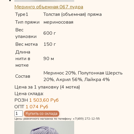
Меринго объемная 067 пудра
Type1
Толстая (объемная) пряжа
Тип пряжи
мериносовая
Вес
600 г
упаковки
Вес мотка
150 г
Длина
нити в
90 м
мотке
Меринос 20%, Полутонкая Шерсть
Состав
20%, Акрил 56%, Лайкра 4%
Цена за 1 упаковку (4 мотка)
Цена склада:
РОЗН
1 503,60
Руб
ОПТ
1 074
Руб
Цены розничного магазина по телефону: +7(499) 272-12-55