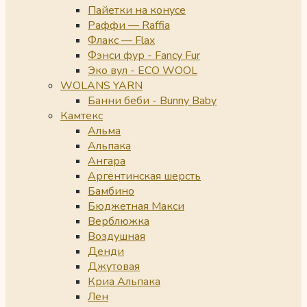
Пайетки на конусе
Раффи — Raffia
Флакс — Flax
Фэнси фур - Fancy Fur
Эко вул - ECO WOOL
WOLANS YARN
Банни беби - Bunny Baby
Камтекс
Альма
Альпака
Ангара
Аргентинская шерсть
Бамбино
Бюджетная Макси
Верблюжка
Воздушная
Денди
Джутовая
Криа Альпака
Лен