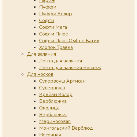
Париж
Пуффи
Пуффи Колор
Софти
Софти Мега
Софти Плюс
Софти Плюс Омбре Батик
Хлопок Травка
Для валяния
Лента для валяния
Лента для валяния меланж
Для носков
Супервоуш Артисан
Супервоуш
Крейзи Колор
Верблюжка
Околица
Верблюжья
Мериносовая
Монгольский Верблюд
Носочная