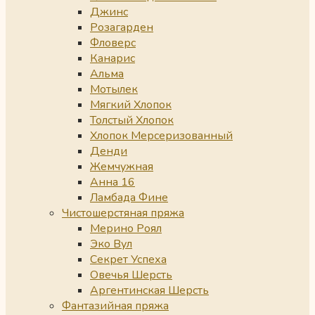
Джинс
Розагарден
Фловерс
Канарис
Альма
Мотылек
Мягкий Хлопок
Толстый Хлопок
Хлопок Мерсеризованный
Денди
Жемчужная
Анна 16
Ламбада Фине
Чистошерстяная пряжа
Мерино Роял
Эко Вул
Секрет Успеха
Овечья Шерсть
Аргентинская Шерсть
Фантазийная пряжа