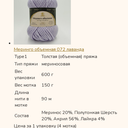
Меринго объемная 072 лаванда
Type1
Толстая (объемная) пряжа
Тип пряжи
мериносовая
Вес
600 г
упаковки
Вес мотка
150 г
Длина
нити в
90 м
мотке
Меринос 20%, Полутонкая Шерсть
Состав
20%, Акрил 56%, Лайкра 4%
Цена за 1 упаковку (4 мотка)