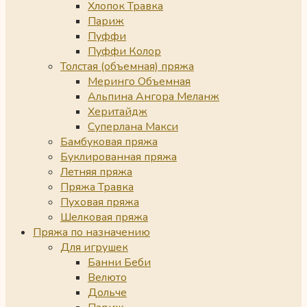
Хлопок Травка
Париж
Пуффи
Пуффи Колор
Толстая (объемная) пряжа
Меринго Объемная
Альпина Ангора Меланж
Херитайдж
Суперлана Макси
Бамбуковая пряжа
Буклированная пряжа
Летняя пряжа
Пряжа Травка
Пуховая пряжа
Шелковая пряжа
Пряжа по назначению
Для игрушек
Банни Беби
Велюто
Дольче