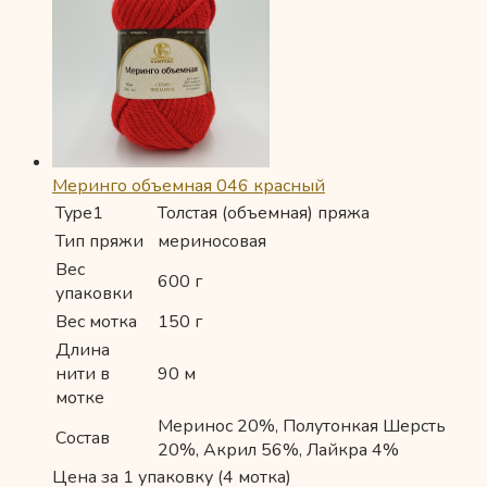
Меринго объемная 046 красный
Type1
Толстая (объемная) пряжа
Тип пряжи
мериносовая
Вес
600 г
упаковки
Вес мотка
150 г
Длина
нити в
90 м
мотке
Меринос 20%, Полутонкая Шерсть
Состав
20%, Акрил 56%, Лайкра 4%
Цена за 1 упаковку (4 мотка)