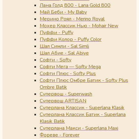
Лана Голд 800 - Lana Gold 800
Май Беби - My Baby
Мерино Роял - Merino Royal
Мохер Классик Нью - Mohair New
Пуффи - Puffy
Пуффи Колор - Puffy Color
Шал Симли - Sal Simli
Шал Абие - Sal Abiye
Софти - Softy
Софти Мега — Softy Mega
Софти Плюс - Softy Plus
Софти Плюс Омбре Батик - Softy Plus
Ombre Batik
Супервош - Superwash
Супервош ARTISAN
Суперлана Классик - Superlana Klasik
Суперлана Классик Батик - Superlana
Klasik Batik
Суперлана Макси - Superlana Maxi
Фореве - Forever