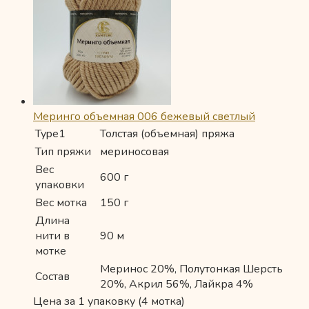
Меринго объемная 006 бежевый светлый
Type1
Толстая (объемная) пряжа
Тип пряжи
мериносовая
Вес
600 г
упаковки
Вес мотка
150 г
Длина
нити в
90 м
мотке
Меринос 20%, Полутонкая Шерсть
Состав
20%, Акрил 56%, Лайкра 4%
Цена за 1 упаковку (4 мотка)