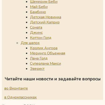
Шекерим Беби
Май Беби
Бамбино
Детская Новинка
Детский Каприз
Соната
Джинс
Коттон Голд
Для шапок
Кролик Ангора
Меринго Объемная
Лана Голд
Суперлана Макси
Эверест
Читайте наши новости и задавайте вопросы
во Вконтакте
в Одноклассниках