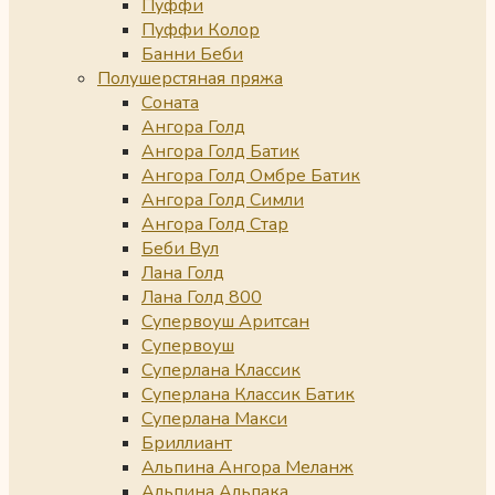
Пуффи
Пуффи Колор
Банни Беби
Полушерстяная пряжа
Соната
Ангора Голд
Ангора Голд Батик
Ангора Голд Омбре Батик
Ангора Голд Симли
Ангора Голд Стар
Беби Вул
Лана Голд
Лана Голд 800
Супервоуш Аритсан
Супервоуш
Суперлана Классик
Суперлана Классик Батик
Суперлана Макси
Бриллиант
Альпина Ангора Меланж
Альпина Альпака