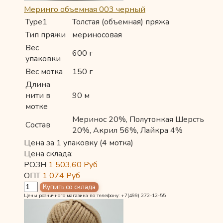
Меринго объемная 003 черный
Type1
Толстая (объемная) пряжа
Тип пряжи
мериносовая
Вес
600 г
упаковки
Вес мотка
150 г
Длина
нити в
90 м
мотке
Меринос 20%, Полутонкая Шерсть
Состав
20%, Акрил 56%, Лайкра 4%
Цена за 1 упаковку (4 мотка)
Цена склада:
РОЗН
1 503,60
Руб
ОПТ
1 074
Руб
Цены розничного магазина по телефону: +7(499) 272-12-55