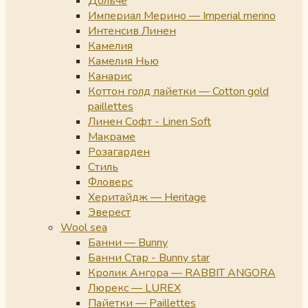
Дольче
Империал Мерино — Imperial merino
Интенсив Линен
Камелия
Камелия Нью
Канарис
Коттон голд пайетки — Cotton gold
paillettes
Линен Софт - Linen Soft
Макраме
Розагарден
Стиль
Фловерс
Херитайдж — Heritage
Эверест
Wool sea
Банни — Bunny
Банни Стар - Bunny star
Кролик Ангора — RABBIT ANGORA
Люрекс — LUREX
Пайетки — Paillettes