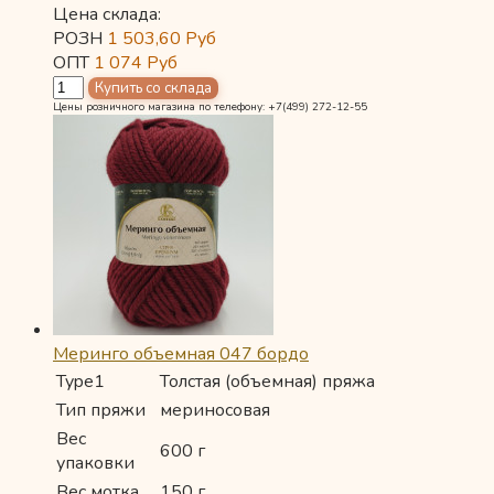
Цена склада:
РОЗН
1 503,60
Руб
ОПТ
1 074
Руб
Цены розничного магазина по телефону: +7(499) 272-12-55
Меринго объемная 047 бордо
Type1
Толстая (объемная) пряжа
Тип пряжи
мериносовая
Вес
600 г
упаковки
Вес мотка
150 г