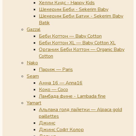
Хеппи Кидс - Happy Kids
Шекерим Беби - Sekerim Baby
Шекерим Беби Батик - Sekerim Baby
Batik
Gazzal
Беби Коттон — Baby Cotton
Беби Коттон XL — Baby Cotton XL
Органик Беби Коттон — Organic Baby
Cotton
Nako
Париж — Paris
Seam
Анна 16 — Anna16
Коко — Coco
Ламбада фине - Lambada fine
Yarnart
Альпака голд пайетки — Alpaca gold
paillettes
Джинс
Джинс Софт Колор