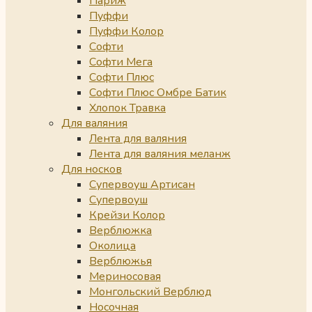
Париж
Пуффи
Пуффи Колор
Софти
Софти Мега
Софти Плюс
Софти Плюс Омбре Батик
Хлопок Травка
Для валяния
Лента для валяния
Лента для валяния меланж
Для носков
Супервоуш Артисан
Супервоуш
Крейзи Колор
Верблюжка
Околица
Верблюжья
Мериносовая
Монгольский Верблюд
Носочная