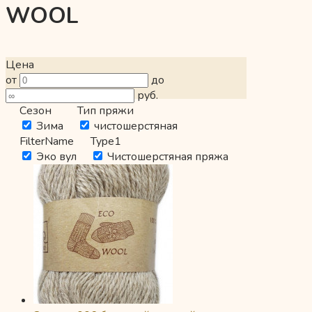
WOOL
Цена
от
до
руб.
Сезон
Тип пряжи
Зима
чистошерстяная
FilterName
Type1
Эко вул
Чистошерстяная пряжа