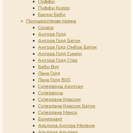
Пуффи
Пуффи Колор
Банни Беби
Полушерстяная пряжа
Соната
Ангора Голд
Ангора Голд Батик
Ангора Голд Омбре Батик
Ангора Голд Симли
Ангора Голд Стар
Беби Вул
Лана Голд
Лана Голд 800
Супервоуш Аритсан
Супервоуш
Суперлана Классик
Суперлана Классик Батик
Суперлана Макси
Бриллиант
Альпина Ангора Меланж
Альпина Альпака