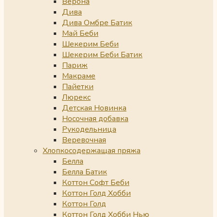
Верона
Дива
Дива Омбре Батик
Май Беби
Шекерим Беби
Шекерим Беби Батик
Париж
Макраме
Пайетки
Люрекс
Детская Новинка
Носочная добавка
Рукодельница
Веревочная
Хлопкосодержащая пряжа
Белла
Белла Батик
Коттон Софт Беби
Коттон Голд Хобби
Коттон Голд
Коттон Голд Хобби Нью