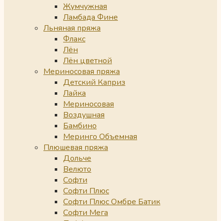
Жумчужная
Ламбада Фине
Льняная пряжа
Флакс
Лён
Лён цветной
Мериносовая пряжа
Детский Каприз
Лайка
Мериносовая
Воздушная
Бамбино
Меринго Объемная
Плюшевая пряжа
Дольче
Велюто
Софти
Софти Плюс
Софти Плюс Омбре Батик
Софти Мега