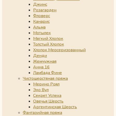
Джинс
Розагарден
Фловерс
Канарис
Альма
Мотылек
Мягкий Хлопок
Толстый Хлопок
Хлопок Мерсеризованный
Денди
Жемчужная
Анна 16
Ламбада Фине
Чистошерстяная пряжа
Мерино Роял
Эко Вул
Секрет Успеха
Овечья Шерсть
Аргентинская Шерсть
Фантазийная пряжа