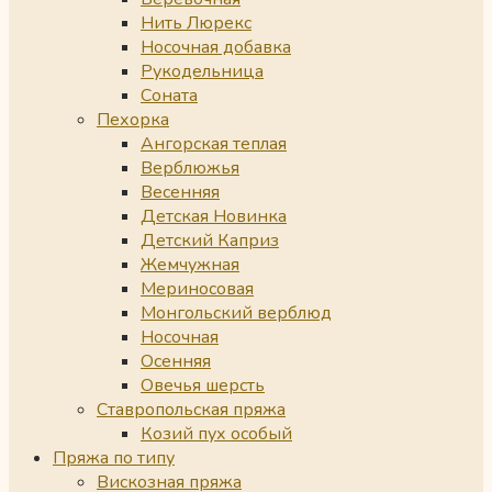
Нить Люрекс
Носочная добавка
Рукодельница
Соната
Пехорка
Ангорская теплая
Верблюжья
Весенняя
Детская Новинка
Детский Каприз
Жемчужная
Мериносовая
Монгольский верблюд
Носочная
Осенняя
Овечья шерсть
Ставропольская пряжа
Козий пух особый
Пряжа по типу
Вискозная пряжа