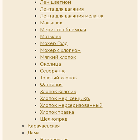
Лен цветной
Лента для валяния
Лента для валяния меланж
Малышок
Меринго объемная
Мотылёк
Мохер Голд
Мохер с хлопком
Мягкий хлопок
Околица
Северянка
Толстый хлопок
Фантазия
Хлопок классик
Хлопок мер. секц. кр.
Хлопок мерсеризованный
Хлопок травка
Шелкопряд
Карачаевская
Лама
Веревочная