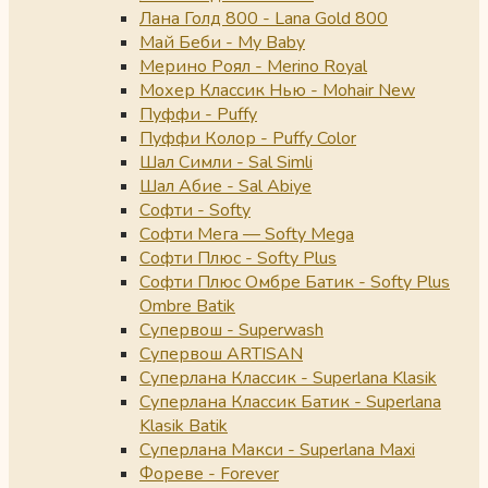
Лана Голд 800 - Lana Gold 800
Май Беби - My Baby
Мерино Роял - Merino Royal
Мохер Классик Нью - Mohair New
Пуффи - Puffy
Пуффи Колор - Puffy Color
Шал Симли - Sal Simli
Шал Абие - Sal Abiye
Софти - Softy
Софти Мега — Softy Mega
Софти Плюс - Softy Plus
Софти Плюс Омбре Батик - Softy Plus
Ombre Batik
Супервош - Superwash
Супервош ARTISAN
Суперлана Классик - Superlana Klasik
Суперлана Классик Батик - Superlana
Klasik Batik
Суперлана Макси - Superlana Maxi
Фореве - Forever