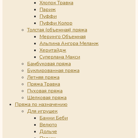
Хлопок Травка
Париж
Пуффи
Пуффи Колор
Толстая (объемная) пряжа
Меринго Объемная
Альпина Ангора Меланж
Херитайдж
Суперлана Макси
Бамбуковая пряжа
Буклированная пряжа
Летняя пряжа
Пряжа Травка
Пуховая пряжа
Шелковая пряжа
Пряжа по назначению
Для игрушек
Банни Беби
Велюто
Дольче