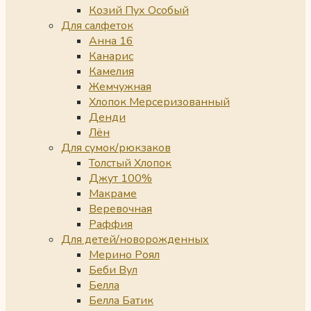
Козий Пух Особый
Для салфеток
Анна 16
Канарис
Камелия
Жемчужная
Хлопок Мерсеризованный
Денди
Лён
Для сумок/рюкзаков
Толстый Хлопок
Джут 100%
Макраме
Веревочная
Раффия
Для детей/новорожденных
Мерино Роял
Беби Вул
Белла
Белла Батик