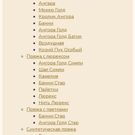
Ангара
Мохер Голд
Кролик Ангора
Банни
Ангора Голд
Ангора Голд Батик
Воздушная
Козий Пух Особый
Пряжа с люрексом
Ангора Голд Симли
Шал Симли
Камелия
Банни Стар
Пайетки
Люрекс
Нить Люрекс
Пряжа с паетками
Банни Стар
Ангора Голд Стар
Синтетическая пряжа