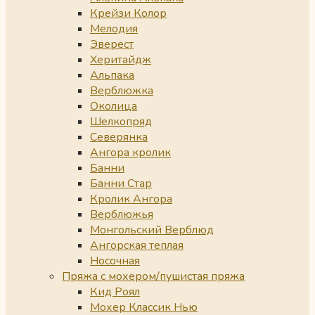
Крейзи Колор
Мелодия
Эверест
Херитайдж
Альпака
Верблюжка
Околица
Шелкопряд
Северянка
Ангора кролик
Банни
Банни Стар
Кролик Ангора
Верблюжья
Монгольский Верблюд
Ангорская теплая
Носочная
Пряжа с мохером/пушистая пряжа
Кид Роял
Мохер Классик Нью