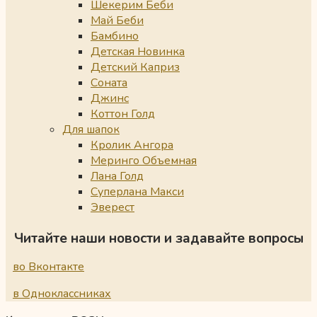
Шекерим Беби
Май Беби
Бамбино
Детская Новинка
Детский Каприз
Соната
Джинс
Коттон Голд
Для шапок
Кролик Ангора
Меринго Объемная
Лана Голд
Суперлана Макси
Эверест
Читайте наши новости и задавайте вопросы
во Вконтакте
в Одноклассниках