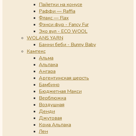
Пайетки на конусе
Раффи — Raffia
Флакс — Flax
Фэнси фур - Fancy Fur
Эко вул - ECO WOOL
WOLANS YARN
Банни беби - Bunny Baby
Камтекс
Альма
Альпака
Ангара
Аргентинская шерсть
Бамбино
Бюджетная Макси
Верблюжка
Воздушная
Денди
Джутовая
Криа Альпака
Лен