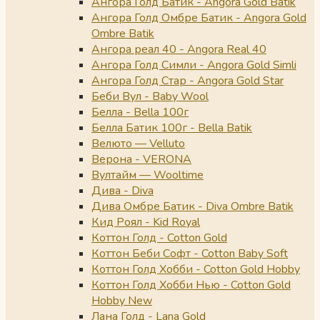
Ангора Голд Батик - Angora Gold Batik
Ангора Голд Омбре Батик - Angora Gold
Ombre Batik
Ангора реал 40 - Angora Real 40
Ангора Голд Симли - Angora Gold Simli
Ангора Голд Стар - Angora Gold Star
Беби Вул - Baby Wool
Белла - Bella 100г
Белла Батик 100г - Bella Batik
Велюто — Velluto
Верона - VERONA
Вултайм — Wooltime
Дива - Diva
Дива Омбре Батик - Diva Ombre Batik
Кид Роял - Kid Royal
Коттон Голд - Cotton Gold
Коттон Беби Софт - Cotton Baby Soft
Коттон Голд Хобби - Cotton Gold Hobby
Коттон Голд Хобби Нью - Cotton Gold
Hobby New
Лана Голд - Lana Gold