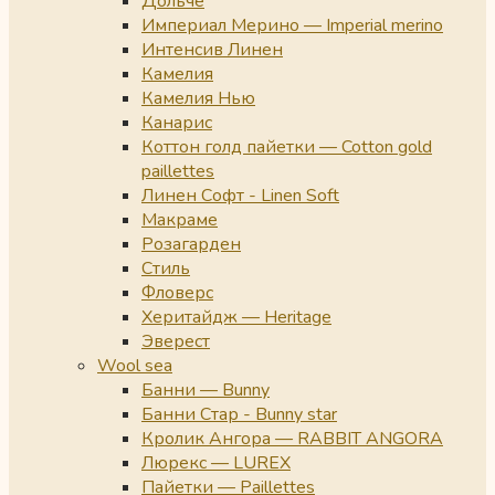
Дольче
Империал Мерино — Imperial merino
Интенсив Линен
Камелия
Камелия Нью
Канарис
Коттон голд пайетки — Cotton gold
paillettes
Линен Софт - Linen Soft
Макраме
Розагарден
Стиль
Фловерс
Херитайдж — Heritage
Эверест
Wool sea
Банни — Bunny
Банни Стар - Bunny star
Кролик Ангора — RABBIT ANGORA
Люрекс — LUREX
Пайетки — Paillettes