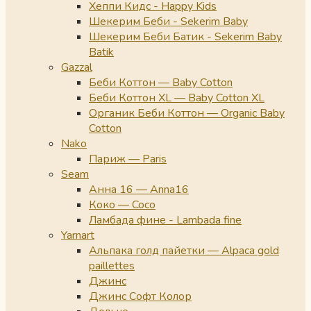
Хеппи Кидс - Happy Kids
Шекерим Беби - Sekerim Baby
Шекерим Беби Батик - Sekerim Baby
Batik
Gazzal
Беби Коттон — Baby Cotton
Беби Коттон XL — Baby Cotton XL
Органик Беби Коттон — Organic Baby
Cotton
Nako
Париж — Paris
Seam
Анна 16 — Anna16
Коко — Coco
Ламбада фине - Lambada fine
Yarnart
Альпака голд пайетки — Alpaca gold
paillettes
Джинс
Джинс Софт Колор