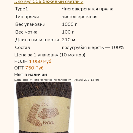
Эко вул 006 бежевый светлый
Type1
Чистошерстяная пряжа
Тип пряжи
чистошерстяная
Вес упаковки
1000 г
Вес мотка
100 г
Длина нити в мотке
210 м
Состав
полугрубая шерсть — 100%
Цена за 1 упаковку (10 мотков)
РОЗН
1 050
Руб
ОПТ
750
Руб
Нет в наличии
Цены розничного магазина по телефону: +7(499) 272-12-55