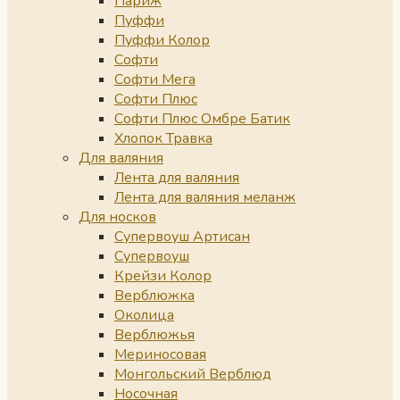
Париж
Пуффи
Пуффи Колор
Софти
Софти Мега
Софти Плюс
Софти Плюс Омбре Батик
Хлопок Травка
Для валяния
Лента для валяния
Лента для валяния меланж
Для носков
Супервоуш Артисан
Супервоуш
Крейзи Колор
Верблюжка
Околица
Верблюжья
Мериносовая
Монгольский Верблюд
Носочная