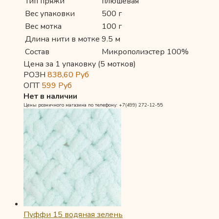
Тип пряжи
плюшевая
Вес упаковки
500 г
Вес мотка
100 г
Длина нити в мотке
9.5 м
Состав
Микрополиэстер 100%
Цена за 1 упаковку (5 мотков)
РОЗН
838,60
Руб
ОПТ
599
Руб
Нет в наличии
Цены розничного магазина по телефону: +7(499) 272-12-55
Пуффи 15 водяная зелень