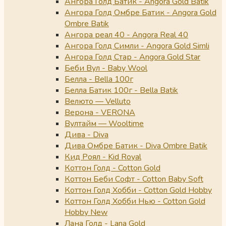
Ангора Голд Батик - Angora Gold Batik
Ангора Голд Омбре Батик - Angora Gold
Ombre Batik
Ангора реал 40 - Angora Real 40
Ангора Голд Симли - Angora Gold Simli
Ангора Голд Стар - Angora Gold Star
Беби Вул - Baby Wool
Белла - Bella 100г
Белла Батик 100г - Bella Batik
Велюто — Velluto
Верона - VERONA
Вултайм — Wooltime
Дива - Diva
Дива Омбре Батик - Diva Ombre Batik
Кид Роял - Kid Royal
Коттон Голд - Cotton Gold
Коттон Беби Софт - Cotton Baby Soft
Коттон Голд Хобби - Cotton Gold Hobby
Коттон Голд Хобби Нью - Cotton Gold
Hobby New
Лана Голд - Lana Gold