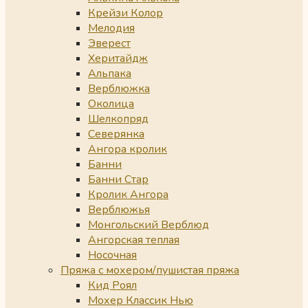
Крейзи Колор
Мелодия
Эверест
Херитайдж
Альпака
Верблюжка
Околица
Шелкопряд
Северянка
Ангора кролик
Банни
Банни Стар
Кролик Ангора
Верблюжья
Монгольский Верблюд
Ангорская теплая
Носочная
Пряжа с мохером/пушистая пряжа
Кид Роял
Мохер Классик Нью