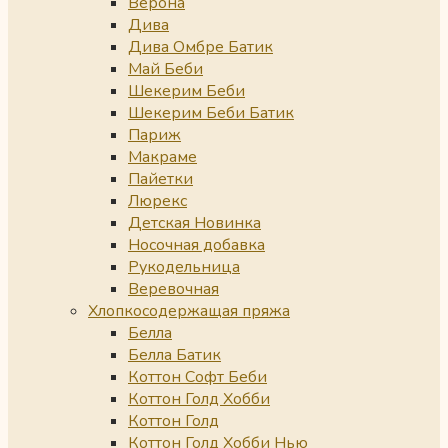
Верона
Дива
Дива Омбре Батик
Май Беби
Шекерим Беби
Шекерим Беби Батик
Париж
Макраме
Пайетки
Люрекс
Детская Новинка
Носочная добавка
Рукодельница
Веревочная
Хлопкосодержащая пряжа
Белла
Белла Батик
Коттон Софт Беби
Коттон Голд Хобби
Коттон Голд
Коттон Голд Хобби Нью