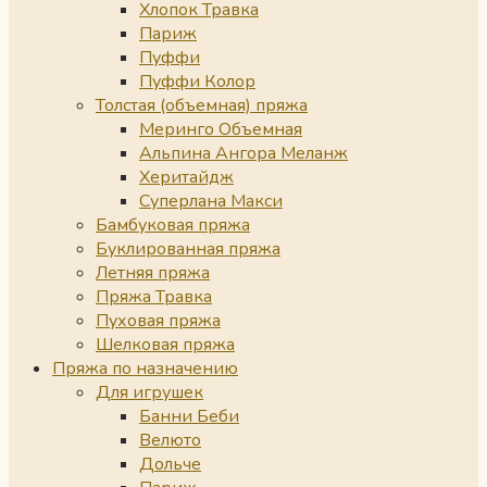
Хлопок Травка
Париж
Пуффи
Пуффи Колор
Толстая (объемная) пряжа
Меринго Объемная
Альпина Ангора Меланж
Херитайдж
Суперлана Макси
Бамбуковая пряжа
Буклированная пряжа
Летняя пряжа
Пряжа Травка
Пуховая пряжа
Шелковая пряжа
Пряжа по назначению
Для игрушек
Банни Беби
Велюто
Дольче