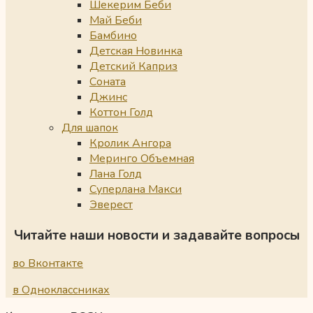
Шекерим Беби
Май Беби
Бамбино
Детская Новинка
Детский Каприз
Соната
Джинс
Коттон Голд
Для шапок
Кролик Ангора
Меринго Объемная
Лана Голд
Суперлана Макси
Эверест
Читайте наши новости и задавайте вопросы
во Вконтакте
в Одноклассниках