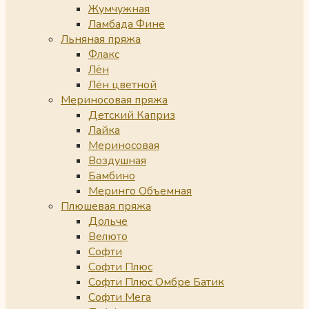
Жумчужная
Ламбада Фине
Льняная пряжа
Флакс
Лён
Лён цветной
Мериносовая пряжа
Детский Каприз
Лайка
Мериносовая
Воздушная
Бамбино
Меринго Объемная
Плюшевая пряжа
Дольче
Велюто
Софти
Софти Плюс
Софти Плюс Омбре Батик
Софти Мега