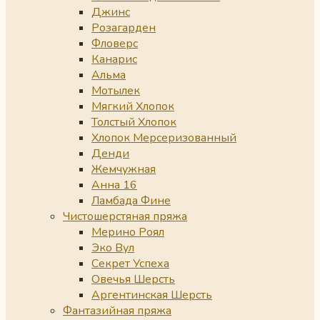
Джинс
Розагарден
Фловерс
Канарис
Альма
Мотылек
Мягкий Хлопок
Толстый Хлопок
Хлопок Мерсеризованный
Денди
Жемчужная
Анна 16
Ламбада Фине
Чистошерстяная пряжа
Мерино Роял
Эко Вул
Секрет Успеха
Овечья Шерсть
Аргентинская Шерсть
Фантазийная пряжа