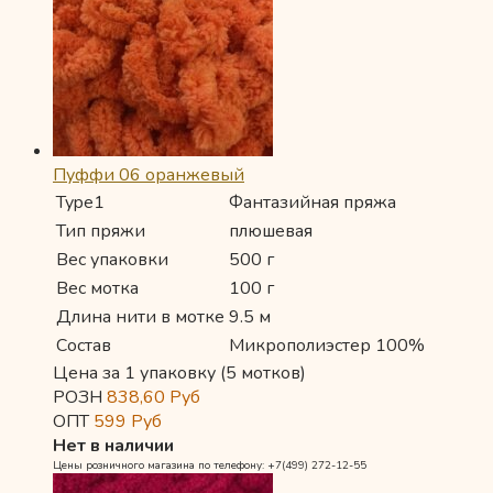
Пуффи 06 оранжевый
Type1
Фантазийная пряжа
Тип пряжи
плюшевая
Вес упаковки
500 г
Вес мотка
100 г
Длина нити в мотке
9.5 м
Состав
Микрополиэстер 100%
Цена за 1 упаковку (5 мотков)
РОЗН
838,60
Руб
ОПТ
599
Руб
Нет в наличии
Цены розничного магазина по телефону: +7(499) 272-12-55