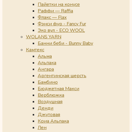
Пайетки на конусе
Раффи — Raffia
Флакс — Flax
Фэнси фур - Fancy Fur
Эко вул - ECO WOOL
WOLANS YARN
Банни беби - Bunny Baby
Камтекс
Альма
Альпака
Ангара
Аргентинская шерсть
Бамбино
Бюджетная Макси
Верблюжка
Воздушная
Денди
Джутовая
Криа Альпака
Лен