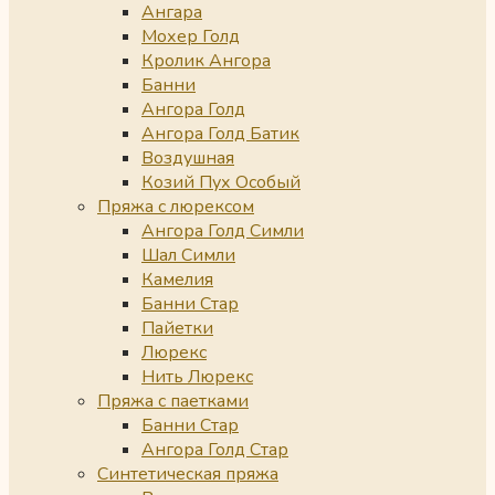
Ангара
Мохер Голд
Кролик Ангора
Банни
Ангора Голд
Ангора Голд Батик
Воздушная
Козий Пух Особый
Пряжа с люрексом
Ангора Голд Симли
Шал Симли
Камелия
Банни Стар
Пайетки
Люрекс
Нить Люрекс
Пряжа с паетками
Банни Стар
Ангора Голд Стар
Синтетическая пряжа