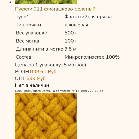
Пуффи 011 фисташково-зеленый
Type1
Фантазийная пряжа
Тип пряжи
плюшевая
Вес упаковки
500 г
Вес мотка
100 г
Длина нити в мотке
9.5 м
Состав
Микрополиэстер 100%
Цена за 1 упаковку (5 мотков)
РОЗН
838,60
Руб
ОПТ
599
Руб
Нет в наличии
Цены розничного магазина по телефону: +7(499) 272-12-55