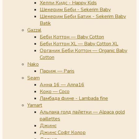
Хеппи Кидс - Happy Kids
Шекерим Беби - Sekerim Baby
Шекерим Беби Батик - Sekerim Baby
Batik
Gazzal
Беби Коттон — Baby Cotton
Беби Коттон XL — Baby Cotton XL
Органик Беби Коттон — Organic Baby
Cotton
Nako
Париж — Paris
Seam
Анна 16 — Anna16
Коко — Coco
Ламбада фине - Lambada fine
Yarnart
Альпака голд пайетки — Alpaca gold
paillettes
Джинс
Джинс Софт Колор