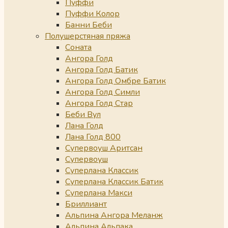
Пуффи
Пуффи Колор
Банни Беби
Полушерстяная пряжа
Соната
Ангора Голд
Ангора Голд Батик
Ангора Голд Омбре Батик
Ангора Голд Симли
Ангора Голд Стар
Беби Вул
Лана Голд
Лана Голд 800
Супервоуш Аритсан
Супервоуш
Суперлана Классик
Суперлана Классик Батик
Суперлана Макси
Бриллиант
Альпина Ангора Меланж
Альпина Альпака