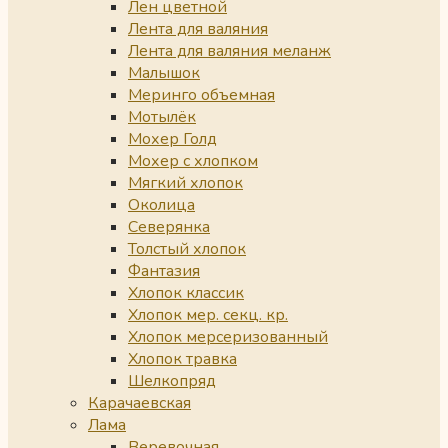
Лен цветной
Лента для валяния
Лента для валяния меланж
Малышок
Меринго объемная
Мотылёк
Мохер Голд
Мохер с хлопком
Мягкий хлопок
Околица
Северянка
Толстый хлопок
Фантазия
Хлопок классик
Хлопок мер. секц. кр.
Хлопок мерсеризованный
Хлопок травка
Шелкопряд
Карачаевская
Лама
Веревочная