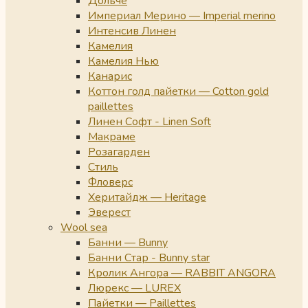
Дольче
Империал Мерино — Imperial merino
Интенсив Линен
Камелия
Камелия Нью
Канарис
Коттон голд пайетки — Cotton gold
paillettes
Линен Софт - Linen Soft
Макраме
Розагарден
Стиль
Фловерс
Херитайдж — Heritage
Эверест
Wool sea
Банни — Bunny
Банни Стар - Bunny star
Кролик Ангора — RABBIT ANGORA
Люрекс — LUREX
Пайетки — Paillettes