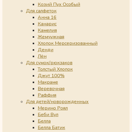
Козий Пух Особый
Для салфеток
Анна 16
Канарис
Камелия
Жемчужная
Хлопок Мерсеризованный
Денди
Лён
Для сумок/рюкзаков
Толстый Хлопок
Джут 100%
Макраме
Веревочная
Раффия
Для детей/новорожденных
Мерино Роял
Беби Вул
Белла
Белла Батик