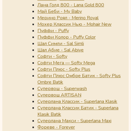
Лана Голд 800 - Lana Gold 800
Май Беби - My Baby
Мерино Роял - Merino Royal
Мохер Классик Нью - Mohair New
Пуффи - Puffy
Пуффи Колор - Puffy Color
Шал Симли - Sal Simli
Шал Абие - Sal Abiye
Софти - Softy
Софти Мега — Softy Mega
Софти Плюс - Softy Plus
Софти Плюс Омбре Батик - Softy Plus
Ombre Batik
Супервош - Superwash
Супервош ARTISAN
Суперлана Классик - Superlana Klasik
Суперлана Классик Батик - Superlana
Klasik Batik
Суперлана Макси - Superlana Maxi
Фореве - Forever