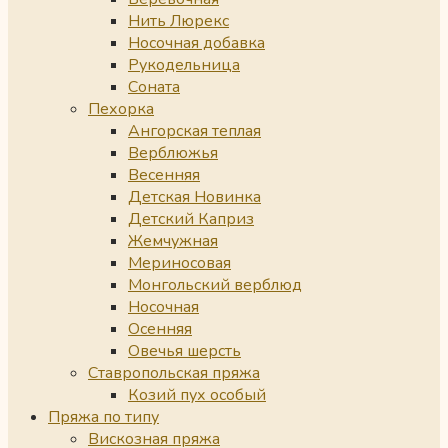
Нить Люрекс
Носочная добавка
Рукодельница
Соната
Пехорка
Ангорская теплая
Верблюжья
Весенняя
Детская Новинка
Детский Каприз
Жемчужная
Мериносовая
Монгольский верблюд
Носочная
Осенняя
Овечья шерсть
Ставропольская пряжа
Козий пух особый
Пряжа по типу
Вискозная пряжа