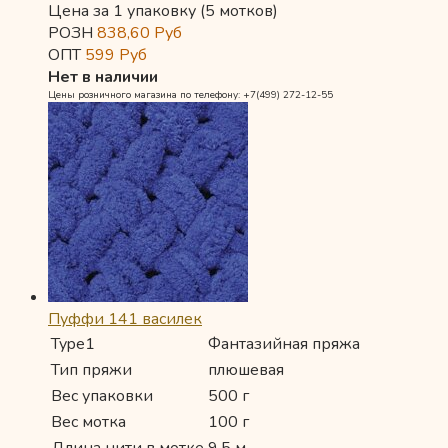
Цена за 1 упаковку (5 мотков)
РОЗН
838,60
Руб
ОПТ
599
Руб
Нет в наличии
Цены розничного магазина по телефону: +7(499) 272-12-55
Пуффи 141 василек
Type1
Фантазийная пряжа
Тип пряжи
плюшевая
Вес упаковки
500 г
Вес мотка
100 г
Длина нити в мотке
9.5 м