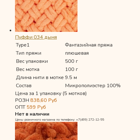
Пуффи 034 дыня
Type1
Фантазийная пряжа
Тип пряжи
плюшевая
Вес упаковки
500 г
Вес мотка
100 г
Длина нити в мотке
9.5 м
Состав
Микрополиэстер 100%
Цена за 1 упаковку (5 мотков)
РОЗН
838,60
Руб
ОПТ
599
Руб
Нет в наличии
Цены розничного магазина по телефону: +7(499) 272-12-55