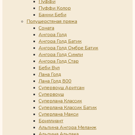
Пуффи
Пуффи Колор
Банни Беби
Полушерстяная пряжа
Соната
Ангора Голд
Ангора Голд Батик
Ангора Голд Омбре Батик
Ангора Голд Симли
Ангора Голд Стар
Беби Вул
Лана Голд
Лана Голд 800
Супервоуш Аритсан
Супервоуш
Суперлана Классик
Суперлана Классик Батик
Суперлана Макси
Бриллиант
Альпина Ангора Меланж
Альпина Альпака