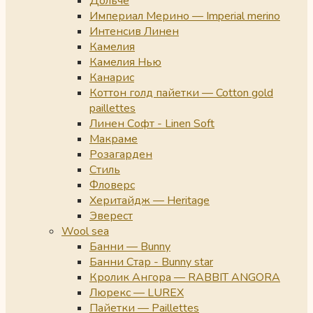
Дольче
Империал Мерино — Imperial merino
Интенсив Линен
Камелия
Камелия Нью
Канарис
Коттон голд пайетки — Cotton gold
paillettes
Линен Софт - Linen Soft
Макраме
Розагарден
Стиль
Фловерс
Херитайдж — Heritage
Эверест
Wool sea
Банни — Bunny
Банни Стар - Bunny star
Кролик Ангора — RABBIT ANGORA
Люрекс — LUREX
Пайетки — Paillettes