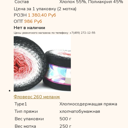
Состав
Хлопок 55%, Полиакрил 45%
Цена за 1 упаковку (2 мотка)
РОЗН
1 380,40
Руб
ОПТ
986
Руб
Нет в наличии
Цены розничного магазина по телефону: +7(499) 272-12-55
Фловерс 260 меланж
Type1
Хлопкосодержащая пряжа
Тип пряжи
хлопчатобумажная
Вес упаковки
500 г
Вес мотка
250 г