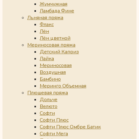
Жумчужная
Ламбада Фине
Льняная пряжа
Флакс
Лён
Лён цветной
Мериносовая пряжа
Детский Каприз
Лайка
Мериносовая
Воздушная
Бамбино
Меринго Объемная
Плюшевая пряжа
Дольче
Велюто
Софти
Софти Плюс
Софти Плюс Омбре Батик
Софти Мега