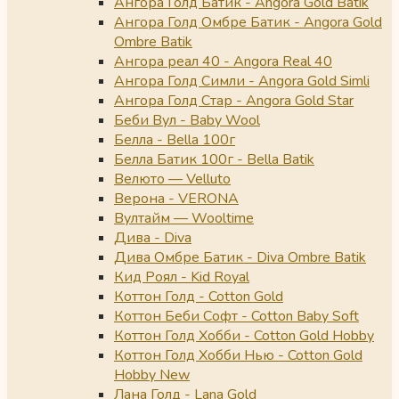
Ангора Голд Батик - Angora Gold Batik
Ангора Голд Омбре Батик - Angora Gold
Ombre Batik
Ангора реал 40 - Angora Real 40
Ангора Голд Симли - Angora Gold Simli
Ангора Голд Стар - Angora Gold Star
Беби Вул - Baby Wool
Белла - Bella 100г
Белла Батик 100г - Bella Batik
Велюто — Velluto
Верона - VERONA
Вултайм — Wooltime
Дива - Diva
Дива Омбре Батик - Diva Ombre Batik
Кид Роял - Kid Royal
Коттон Голд - Cotton Gold
Коттон Беби Софт - Cotton Baby Soft
Коттон Голд Хобби - Cotton Gold Hobby
Коттон Голд Хобби Нью - Cotton Gold
Hobby New
Лана Голд - Lana Gold