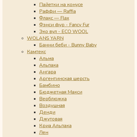
Пайетки на конусе
Раффи — Raffia
Флакс — Flax
Фэнси фур - Fancy Fur
Эко вул - ECO WOOL
WOLANS YARN
Банни беби - Bunny Baby
Камтекс
Альма
Альпака
Ангара
Аргентинская шерсть
Бамбино
Бюджетная Макси
Верблюжка
Воздушная
Денди
Джутовая
Криа Альпака
Лен