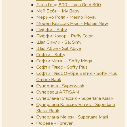
Лана Голд 800 - Lana Gold 800
Май Беби - My Baby
Мерино Роял - Merino Royal
Мохер Классик Нью - Mohair New
Пуффи - Puffy
Пуффи Колор - Puffy Color
Шал Симли - Sal Simli
Шал Абие - Sal Abiye
Софти - Softy
Софти Мега — Softy Mega
Софти Плюс - Softy Plus
Софти Плюс Омбре Батик - Softy Plus
Ombre Batik
Супервош - Superwash
Супервош ARTISAN
Суперлана Классик - Superlana Klasik
Суперлана Классик Батик - Superlana
Klasik Batik
Суперлана Макси - Superlana Maxi
Фореве - Forever