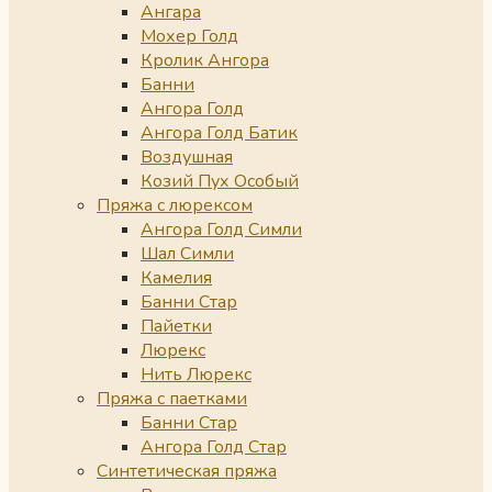
Ангара
Мохер Голд
Кролик Ангора
Банни
Ангора Голд
Ангора Голд Батик
Воздушная
Козий Пух Особый
Пряжа с люрексом
Ангора Голд Симли
Шал Симли
Камелия
Банни Стар
Пайетки
Люрекс
Нить Люрекс
Пряжа с паетками
Банни Стар
Ангора Голд Стар
Синтетическая пряжа