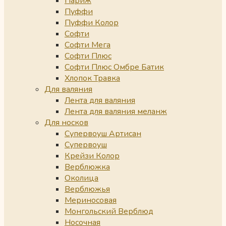
Париж
Пуффи
Пуффи Колор
Софти
Софти Мега
Софти Плюс
Софти Плюс Омбре Батик
Хлопок Травка
Для валяния
Лента для валяния
Лента для валяния меланж
Для носков
Супервоуш Артисан
Супервоуш
Крейзи Колор
Верблюжка
Околица
Верблюжья
Мериносовая
Монгольский Верблюд
Носочная