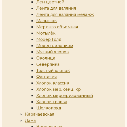
Лен цветной
Лента для валяния
Лента для валяния меланж
Малышок
Меринго объемная
Мотылёк
Мохер Голд
Мохер с хлопком
Мягкий хлопок
Околица
Северянка
Толстый хлопок
Фантазия
Хлопок классик
Хлопок мер. секц. кр.
Хлопок мерсеризованный
Хлопок травка
Шелкопряд
Карачаевская
Лама
Веревочная