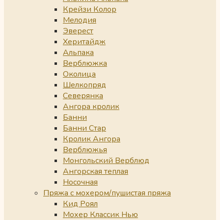
Крейзи Колор
Мелодия
Эверест
Херитайдж
Альпака
Верблюжка
Околица
Шелкопряд
Северянка
Ангора кролик
Банни
Банни Стар
Кролик Ангора
Верблюжья
Монгольский Верблюд
Ангорская теплая
Носочная
Пряжа с мохером/пушистая пряжа
Кид Роял
Мохер Классик Нью