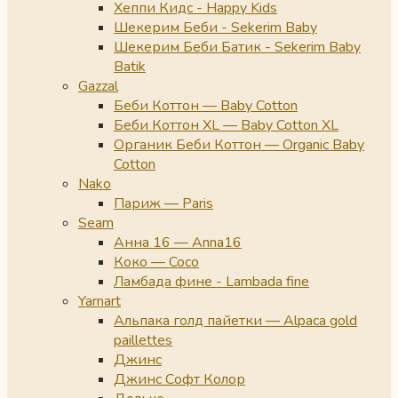
Хеппи Кидс - Happy Kids
Шекерим Беби - Sekerim Baby
Шекерим Беби Батик - Sekerim Baby
Batik
Gazzal
Беби Коттон — Baby Cotton
Беби Коттон XL — Baby Cotton XL
Органик Беби Коттон — Organic Baby
Cotton
Nako
Париж — Paris
Seam
Анна 16 — Anna16
Коко — Coco
Ламбада фине - Lambada fine
Yarnart
Альпака голд пайетки — Alpaca gold
paillettes
Джинс
Джинс Софт Колор