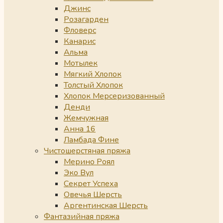
Джинс
Розагарден
Фловерс
Канарис
Альма
Мотылек
Мягкий Хлопок
Толстый Хлопок
Хлопок Мерсеризованный
Денди
Жемчужная
Анна 16
Ламбада Фине
Чистошерстяная пряжа
Мерино Роял
Эко Вул
Секрет Успеха
Овечья Шерсть
Аргентинская Шерсть
Фантазийная пряжа