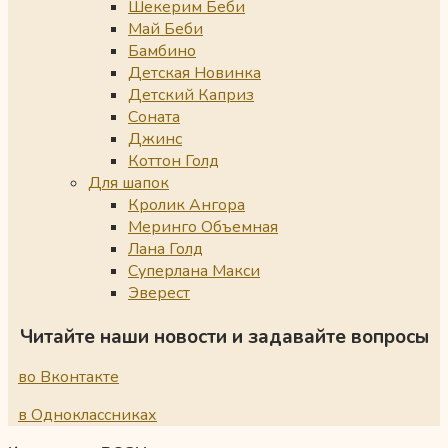
Шекерим Беби
Май Беби
Бамбино
Детская Новинка
Детский Каприз
Соната
Джинс
Коттон Голд
Для шапок
Кролик Ангора
Меринго Объемная
Лана Голд
Суперлана Макси
Эверест
Читайте наши новости и задавайте вопросы
во Вконтакте
в Одноклассниках