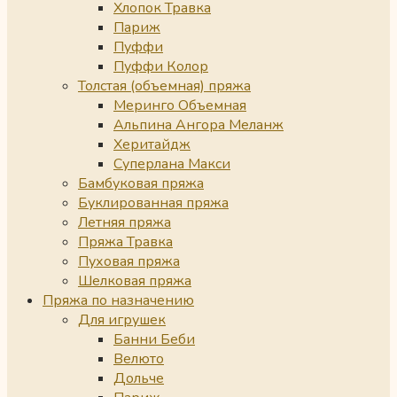
Хлопок Травка
Париж
Пуффи
Пуффи Колор
Толстая (объемная) пряжа
Меринго Объемная
Альпина Ангора Меланж
Херитайдж
Суперлана Макси
Бамбуковая пряжа
Буклированная пряжа
Летняя пряжа
Пряжа Травка
Пуховая пряжа
Шелковая пряжа
Пряжа по назначению
Для игрушек
Банни Беби
Велюто
Дольче