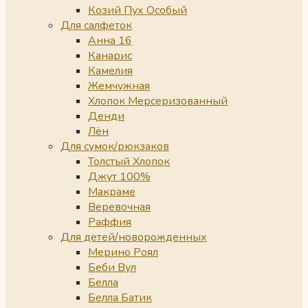
Козий Пух Особый
Для салфеток
Анна 16
Канарис
Камелия
Жемчужная
Хлопок Мерсеризованный
Денди
Лён
Для сумок/рюкзаков
Толстый Хлопок
Джут 100%
Макраме
Веревочная
Раффия
Для детей/новорожденных
Мерино Роял
Беби Вул
Белла
Белла Батик