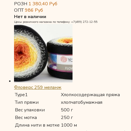
РОЗН
1 380,40
Руб
ОПТ
986
Руб
Нет в наличии
Цены розничного магазина по телефону: +7(499) 272-12-55
Фловерс 259 меланж
Type1
Хлопкосодержащая пряжа
Тип пряжи
хлопчатобумажная
Вес упаковки
500 г
Вес мотка
250 г
Длина нити в мотке
1000 м