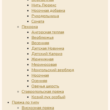
Нить Люрекс
Носочная добавка
Рукодельница
Соната
Пехорка
Ангорская теплая
Верблюжья
Весенняя
Детская Новинка
Детский Каприз
Жемчужная
Мериносовая
Монгольский верблюд
Носочная
Осенняя
Овечья шерсть
Ставропольская пряжа
Козий пух особый
Пряжа по типу
Вискозная пряжа