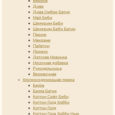
Верона
Дива
Дива Омбре Батик
Май Беби
Шекерим Беби
Шекерим Беби Батик
Париж
Макраме
Пайетки
Люрекс
Детская Новинка
Носочная добавка
Рукодельница
Веревочная
Хлопкосодержащая пряжа
Белла
Белла Батик
Коттон Софт Беби
Коттон Голд Хобби
Коттон Голд
Коттон Голд Хобби Нью