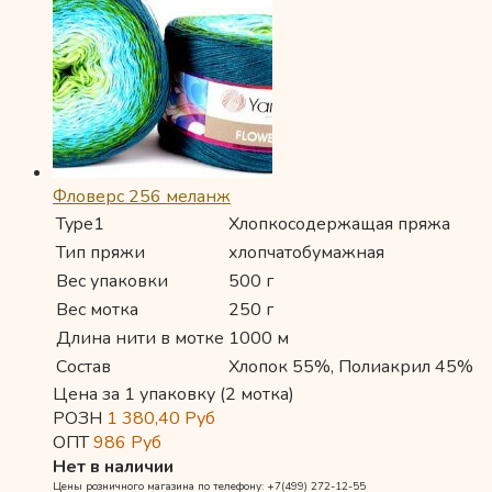
Фловерс 256 меланж
Type1
Хлопкосодержащая пряжа
Тип пряжи
хлопчатобумажная
Вес упаковки
500 г
Вес мотка
250 г
Длина нити в мотке
1000 м
Состав
Хлопок 55%, Полиакрил 45%
Цена за 1 упаковку (2 мотка)
РОЗН
1 380,40
Руб
ОПТ
986
Руб
Нет в наличии
Цены розничного магазина по телефону: +7(499) 272-12-55