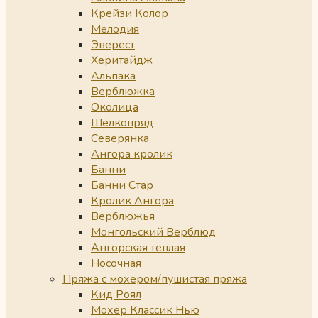
Крейзи Колор
Мелодия
Эверест
Херитайдж
Альпака
Верблюжка
Околица
Шелкопряд
Северянка
Ангора кролик
Банни
Банни Стар
Кролик Ангора
Верблюжья
Монгольский Верблюд
Ангорская теплая
Носочная
Пряжа с мохером/пушистая пряжа
Кид Роял
Мохер Классик Нью