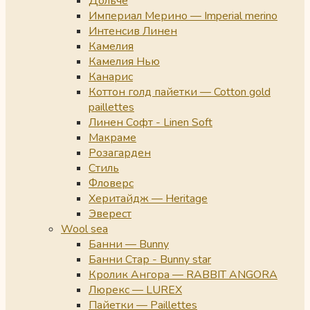
Дольче
Империал Мерино — Imperial merino
Интенсив Линен
Камелия
Камелия Нью
Канарис
Коттон голд пайетки — Cotton gold
paillettes
Линен Софт - Linen Soft
Макраме
Розагарден
Стиль
Фловерс
Херитайдж — Heritage
Эверест
Wool sea
Банни — Bunny
Банни Стар - Bunny star
Кролик Ангора — RABBIT ANGORA
Люрекс — LUREX
Пайетки — Paillettes