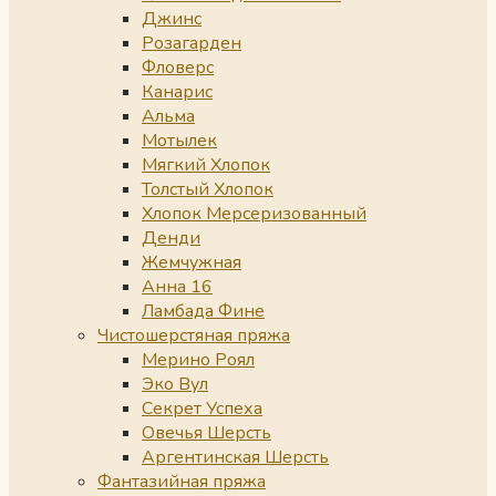
Джинс
Розагарден
Фловерс
Канарис
Альма
Мотылек
Мягкий Хлопок
Толстый Хлопок
Хлопок Мерсеризованный
Денди
Жемчужная
Анна 16
Ламбада Фине
Чистошерстяная пряжа
Мерино Роял
Эко Вул
Секрет Успеха
Овечья Шерсть
Аргентинская Шерсть
Фантазийная пряжа