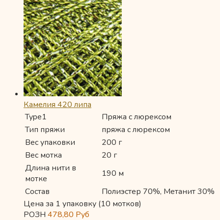
Камелия 420 липа
Type1
Пряжа с люрексом
Тип пряжи
пряжа с люрексом
Вес упаковки
200 г
Вес мотка
20 г
Длина нити в
190 м
мотке
Состав
Полиэстер 70%, Метанит 30%
Цена за 1 упаковку (10 мотков)
РОЗН
478,80
Руб