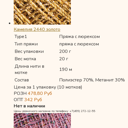
Камелия 2440 золото
Type1
Пряжа с люрексом
Тип пряжи
пряжа с люрексом
Вес упаковки
200 г
Вес мотка
20 г
Длина нити в
190 м
мотке
Состав
Полиэстер 70%, Метанит 30%
Цена за 1 упаковку (10 мотков)
РОЗН
478,80
Руб
ОПТ
342
Руб
Нет в наличии
Цены розничного магазина по телефону: +7(499) 272-12-55