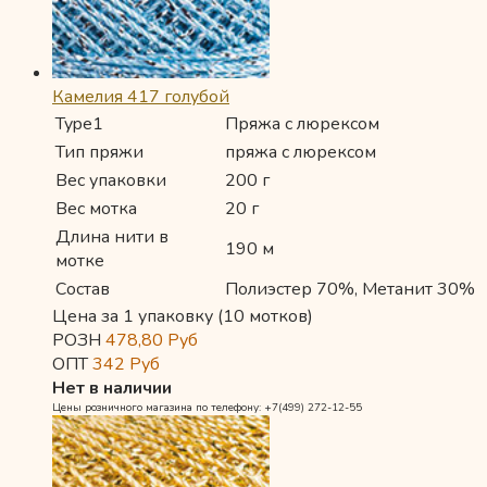
Камелия 417 голубой
Type1
Пряжа с люрексом
Тип пряжи
пряжа с люрексом
Вес упаковки
200 г
Вес мотка
20 г
Длина нити в
190 м
мотке
Состав
Полиэстер 70%, Метанит 30%
Цена за 1 упаковку (10 мотков)
РОЗН
478,80
Руб
ОПТ
342
Руб
Нет в наличии
Цены розничного магазина по телефону: +7(499) 272-12-55