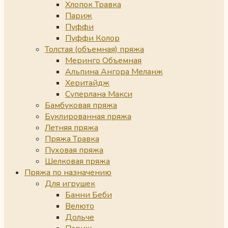
Хлопок Травка
Париж
Пуффи
Пуффи Колор
Толстая (объемная) пряжа
Меринго Объемная
Альпина Ангора Меланж
Херитайдж
Суперлана Макси
Бамбуковая пряжа
Буклированная пряжа
Летняя пряжа
Пряжа Травка
Пуховая пряжа
Шелковая пряжа
Пряжа по назначению
Для игрушек
Банни Беби
Велюто
Дольче