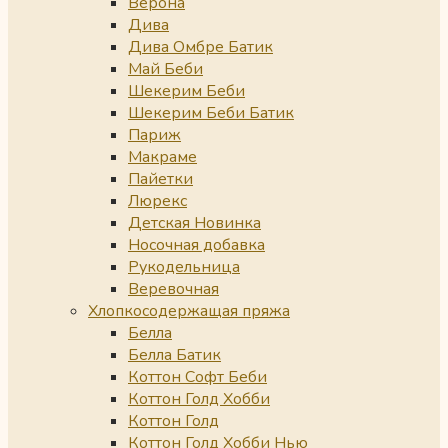
Верона
Дива
Дива Омбре Батик
Май Беби
Шекерим Беби
Шекерим Беби Батик
Париж
Макраме
Пайетки
Люрекс
Детская Новинка
Носочная добавка
Рукодельница
Веревочная
Хлопкосодержащая пряжа
Белла
Белла Батик
Коттон Софт Беби
Коттон Голд Хобби
Коттон Голд
Коттон Голд Хобби Нью