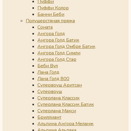
Пуффи
Пуффи Колор
Банни Беби
Полушерстяная пряжа
Соната
Ангора Голд
Ангора Голд Батик
Ангора Голд Омбре Батик
Ангора Голд Симли
Ангора Голд Стар
Беби Вул
Лана Голд
Лана Голд 800
Супервоуш Аритсан
Супервоуш
Суперлана Классик
Суперлана Классик Батик
Суперлана Макси
Бриллиант
Альпина Ангора Меланж
Альпина Альпака