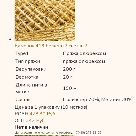
Камелия 419 бежевый светлый
Type1
Пряжа с люрексом
Тип пряжи
пряжа с люрексом
Вес упаковки
200 г
Вес мотка
20 г
Длина нити в
190 м
мотке
Состав
Полиэстер 70%, Метанит 30%
Цена за 1 упаковку (10 мотков)
РОЗН
478,80
Руб
ОПТ
342
Руб
Нет в наличии
Цены розничного магазина по телефону: +7(499) 272-12-55