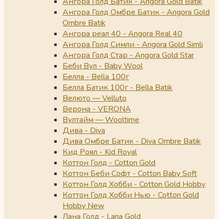
Ангора Голд Батик - Angora Gold Batik
Ангора Голд Омбре Батик - Angora Gold
Ombre Batik
Ангора реал 40 - Angora Real 40
Ангора Голд Симли - Angora Gold Simli
Ангора Голд Стар - Angora Gold Star
Беби Вул - Baby Wool
Белла - Bella 100г
Белла Батик 100г - Bella Batik
Велюто — Velluto
Верона - VERONA
Вултайм — Wooltime
Дива - Diva
Дива Омбре Батик - Diva Ombre Batik
Кид Роял - Kid Royal
Коттон Голд - Cotton Gold
Коттон Беби Софт - Cotton Baby Soft
Коттон Голд Хобби - Cotton Gold Hobby
Коттон Голд Хобби Нью - Cotton Gold
Hobby New
Лана Голд - Lana Gold