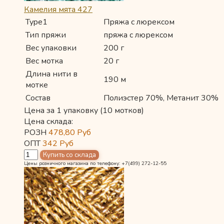
Камелия мята 427
Type1
Пряжа с люрексом
Тип пряжи
пряжа с люрексом
Вес упаковки
200 г
Вес мотка
20 г
Длина нити в
190 м
мотке
Состав
Полиэстер 70%, Метанит 30%
Цена за 1 упаковку (10 мотков)
Цена склада:
РОЗН
478,80
Руб
ОПТ
342
Руб
Цены розничного магазина по телефону: +7(499) 272-12-55