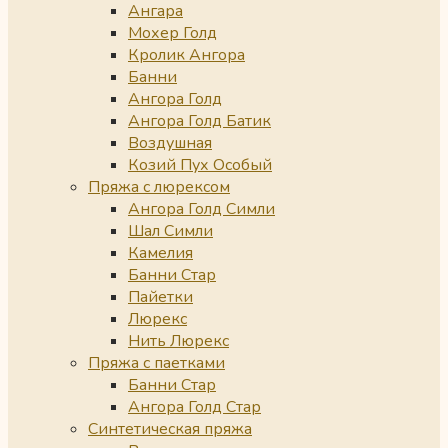
Ангара
Мохер Голд
Кролик Ангора
Банни
Ангора Голд
Ангора Голд Батик
Воздушная
Козий Пух Особый
Пряжа с люрексом
Ангора Голд Симли
Шал Симли
Камелия
Банни Стар
Пайетки
Люрекс
Нить Люрекс
Пряжа с паетками
Банни Стар
Ангора Голд Стар
Синтетическая пряжа