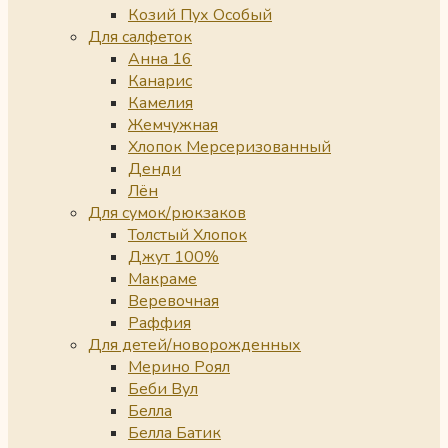
Козий Пух Особый
Для салфеток
Анна 16
Канарис
Камелия
Жемчужная
Хлопок Мерсеризованный
Денди
Лён
Для сумок/рюкзаков
Толстый Хлопок
Джут 100%
Макраме
Веревочная
Раффия
Для детей/новорожденных
Мерино Роял
Беби Вул
Белла
Белла Батик