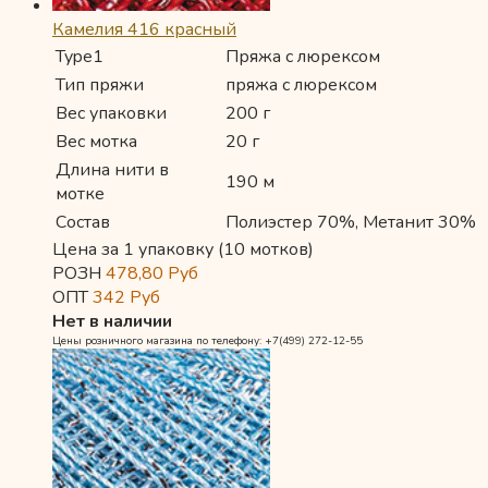
Камелия 416 красный
Type1
Пряжа с люрексом
Тип пряжи
пряжа с люрексом
Вес упаковки
200 г
Вес мотка
20 г
Длина нити в
190 м
мотке
Состав
Полиэстер 70%, Метанит 30%
Цена за 1 упаковку (10 мотков)
РОЗН
478,80
Руб
ОПТ
342
Руб
Нет в наличии
Цены розничного магазина по телефону: +7(499) 272-12-55