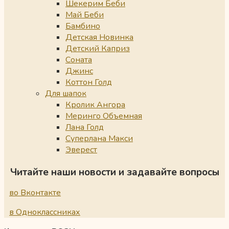
Шекерим Беби
Май Беби
Бамбино
Детская Новинка
Детский Каприз
Соната
Джинс
Коттон Голд
Для шапок
Кролик Ангора
Меринго Объемная
Лана Голд
Суперлана Макси
Эверест
Читайте наши новости и задавайте вопросы
во Вконтакте
в Одноклассниках