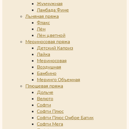
Жумчужная
Ламбада Фине
Льняная пряжа
Флакс
Лён
Лён цветной
Мериносовая пряжа
Детский Каприз
Лайка
Мериносовая
Воздушная
Бамбино
Меринго Объемная
Плюшевая пряжа
Дольче
Велюто
Софти
Софти Плюс
Софти Плюс Омбре Батик
Софти Мега