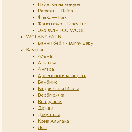
Пайетки на конусе
Раффи — Raffia
Флакс — Flax
Фэнси фур - Fancy Fur
Эко вул - ECO WOOL
WOLANS YARN
Банни беби - Bunny Baby
Камтекс
Альма
Альпака
Ангара
Аргентинская шерсть
Бамбино
Бюджетная Макси
Верблюжка
Воздушная
Денди
Джутовая
Криа Альпака
Лен