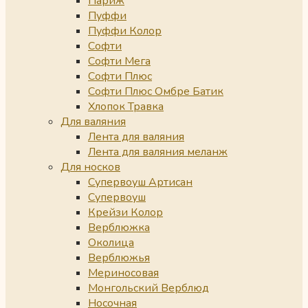
Париж
Пуффи
Пуффи Колор
Софти
Софти Мега
Софти Плюс
Софти Плюс Омбре Батик
Хлопок Травка
Для валяния
Лента для валяния
Лента для валяния меланж
Для носков
Супервоуш Артисан
Супервоуш
Крейзи Колор
Верблюжка
Околица
Верблюжья
Мериносовая
Монгольский Верблюд
Носочная