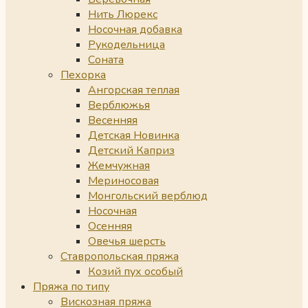
Нить Люрекс
Носочная добавка
Рукодельница
Соната
Пехорка
Ангорская теплая
Верблюжья
Весенняя
Детская Новинка
Детский Каприз
Жемчужная
Мериносовая
Монгольский верблюд
Носочная
Осенняя
Овечья шерсть
Ставропольская пряжа
Козий пух особый
Пряжа по типу
Вискозная пряжа