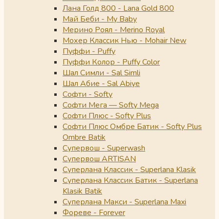
Лана Голд 800 - Lana Gold 800
Май Беби - My Baby
Мерино Роял - Merino Royal
Мохер Классик Нью - Mohair New
Пуффи - Puffy
Пуффи Колор - Puffy Color
Шал Симли - Sal Simli
Шал Абие - Sal Abiye
Софти - Softy
Софти Мега — Softy Mega
Софти Плюс - Softy Plus
Софти Плюс Омбре Батик - Softy Plus
Ombre Batik
Супервош - Superwash
Супервош ARTISAN
Суперлана Классик - Superlana Klasik
Суперлана Классик Батик - Superlana
Klasik Batik
Суперлана Макси - Superlana Maxi
Фореве - Forever