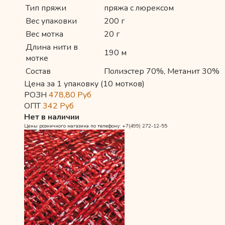
Тип пряжи
пряжа с люрексом
Вес упаковки
200 г
Вес мотка
20 г
Длина нити в
190 м
мотке
Состав
Полиэстер 70%, Метанит 30%
Цена за 1 упаковку (10 мотков)
РОЗН
478,80
Руб
ОПТ
342
Руб
Нет в наличии
Цены розничного магазина по телефону: +7(499) 272-12-55