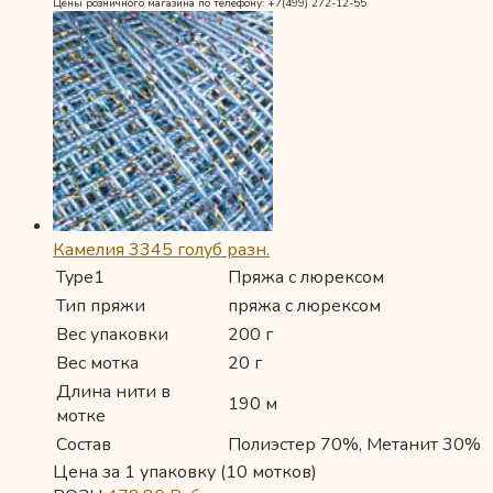
Цены розничного магазина по телефону: +7(499) 272-12-55
Камелия 3345 голуб разн.
Type1
Пряжа с люрексом
Тип пряжи
пряжа с люрексом
Вес упаковки
200 г
Вес мотка
20 г
Длина нити в
190 м
мотке
Состав
Полиэстер 70%, Метанит 30%
Цена за 1 упаковку (10 мотков)