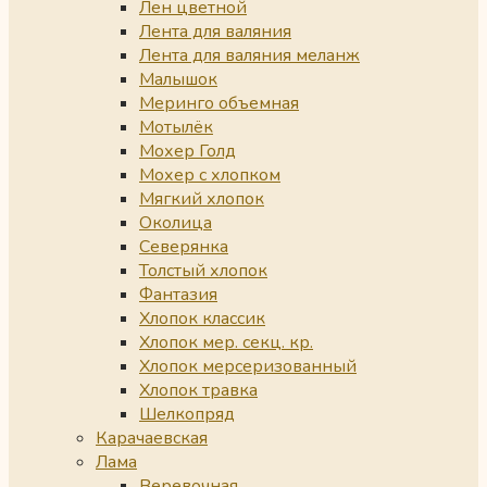
Лен цветной
Лента для валяния
Лента для валяния меланж
Малышок
Меринго объемная
Мотылёк
Мохер Голд
Мохер с хлопком
Мягкий хлопок
Околица
Северянка
Толстый хлопок
Фантазия
Хлопок классик
Хлопок мер. секц. кр.
Хлопок мерсеризованный
Хлопок травка
Шелкопряд
Карачаевская
Лама
Веревочная