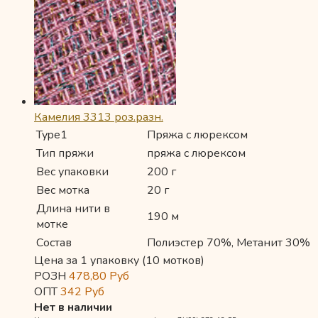
Камелия 3313 роз.разн.
Type1
Пряжа с люрексом
Тип пряжи
пряжа с люрексом
Вес упаковки
200 г
Вес мотка
20 г
Длина нити в
190 м
мотке
Состав
Полиэстер 70%, Метанит 30%
Цена за 1 упаковку (10 мотков)
РОЗН
478,80
Руб
ОПТ
342
Руб
Нет в наличии