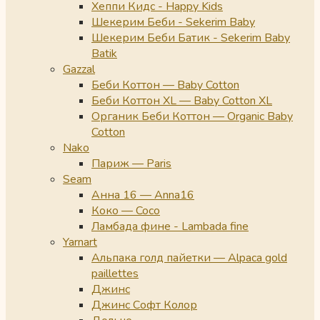
Хеппи Кидс - Happy Kids
Шекерим Беби - Sekerim Baby
Шекерим Беби Батик - Sekerim Baby
Batik
Gazzal
Беби Коттон — Baby Cotton
Беби Коттон XL — Baby Cotton XL
Органик Беби Коттон — Organic Baby
Cotton
Nako
Париж — Paris
Seam
Анна 16 — Anna16
Коко — Coco
Ламбада фине - Lambada fine
Yarnart
Альпака голд пайетки — Alpaca gold
paillettes
Джинс
Джинс Софт Колор