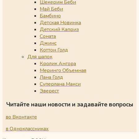
Шекерим Беби
Май Беби
Бамбино
Детская Новинка
Детский Каприз
Соната
Джинс
Коттон Голд
Для шапок
Кролик Ангора
Меринго Объемная
Лана Голд
Суперлана Макси
Эверест
Читайте наши новости и задавайте вопросы
во Вконтакте
в Одноклассниках