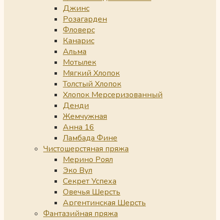
Джинс
Розагарден
Фловерс
Канарис
Альма
Мотылек
Мягкий Хлопок
Толстый Хлопок
Хлопок Мерсеризованный
Денди
Жемчужная
Анна 16
Ламбада Фине
Чистошерстяная пряжа
Мерино Роял
Эко Вул
Секрет Успеха
Овечья Шерсть
Аргентинская Шерсть
Фантазийная пряжа