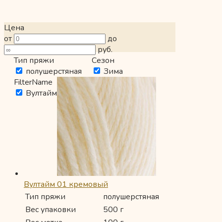
Цена
от
до
руб.
Тип пряжи
Сезон
полушерстяная
Зима
FilterName
Вултайм
Вултайм 01 кремовый
Тип пряжи
полушерстяная
Вес упаковки
500 г