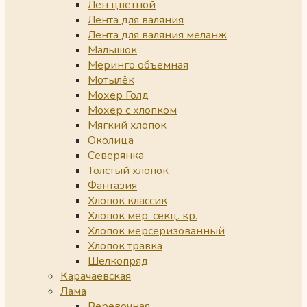
Лен цветной
Лента для валяния
Лента для валяния меланж
Малышок
Меринго объемная
Мотылёк
Мохер Голд
Мохер с хлопком
Мягкий хлопок
Околица
Северянка
Толстый хлопок
Фантазия
Хлопок классик
Хлопок мер. секц. кр.
Хлопок мерсеризованный
Хлопок травка
Шелкопряд
Карачаевская
Лама
Веревочная