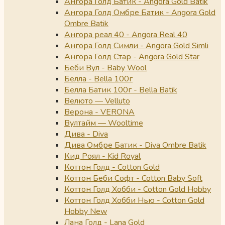
Ангора Голд Батик - Angora Gold Batik
Ангора Голд Омбре Батик - Angora Gold
Ombre Batik
Ангора реал 40 - Angora Real 40
Ангора Голд Симли - Angora Gold Simli
Ангора Голд Стар - Angora Gold Star
Беби Вул - Baby Wool
Белла - Bella 100г
Белла Батик 100г - Bella Batik
Велюто — Velluto
Верона - VERONA
Вултайм — Wooltime
Дива - Diva
Дива Омбре Батик - Diva Ombre Batik
Кид Роял - Kid Royal
Коттон Голд - Cotton Gold
Коттон Беби Софт - Cotton Baby Soft
Коттон Голд Хобби - Cotton Gold Hobby
Коттон Голд Хобби Нью - Cotton Gold
Hobby New
Лана Голд - Lana Gold