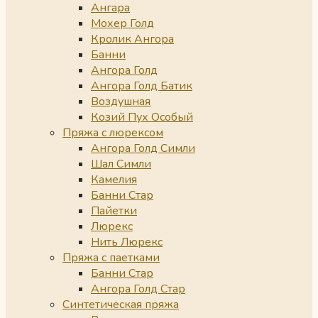
Ангара
Мохер Голд
Кролик Ангора
Банни
Ангора Голд
Ангора Голд Батик
Воздушная
Козий Пух Особый
Пряжа с люрексом
Ангора Голд Симли
Шал Симли
Камелия
Банни Стар
Пайетки
Люрекс
Нить Люрекс
Пряжа с паетками
Банни Стар
Ангора Голд Стар
Синтетическая пряжа