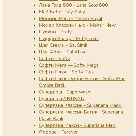
Лана Голд 800 - Lana Gold 800
Май Беби - My Baby
Мерино Роял - Merino Royal
Мохер Классик Нью - Mohair New
Пуффи - Puffy
Пуффи Колор - Puffy Color
Шал Симли - Sal Simli
Шал Абие - Sal Abiye
Софти - Softy
Софти Мега — Softy Mega
Софти Плюс - Softy Plus
Софти Плюс Омбре Батик - Softy Plus
Ombre Batik
Супервош - Superwash
Супервош ARTISAN
Суперлана Классик - Superlana Klasik
Суперлана Классик Батик - Superlana
Klasik Batik
Суперлана Макси - Superlana Maxi
Фореве - Forever