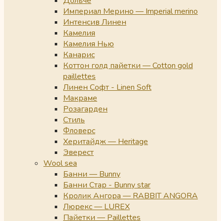
Дольче
Империал Мерино — Imperial merino
Интенсив Линен
Камелия
Камелия Нью
Канарис
Коттон голд пайетки — Cotton gold
paillettes
Линен Софт - Linen Soft
Макраме
Розагарден
Стиль
Фловерс
Херитайдж — Heritage
Эверест
Wool sea
Банни — Bunny
Банни Стар - Bunny star
Кролик Ангора — RABBIT ANGORA
Люрекс — LUREX
Пайетки — Paillettes