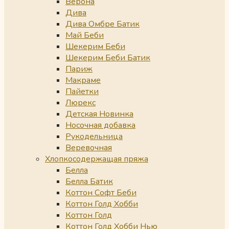
Верона
Дива
Дива Омбре Батик
Май Беби
Шекерим Беби
Шекерим Беби Батик
Париж
Макраме
Пайетки
Люрекс
Детская Новинка
Носочная добавка
Рукодельница
Веревочная
Хлопкосодержащая пряжа
Белла
Белла Батик
Коттон Софт Беби
Коттон Голд Хобби
Коттон Голд
Коттон Голд Хобби Нью