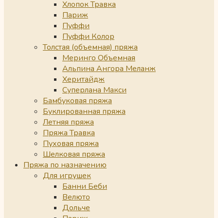
Хлопок Травка
Париж
Пуффи
Пуффи Колор
Толстая (объемная) пряжа
Меринго Объемная
Альпина Ангора Меланж
Херитайдж
Суперлана Макси
Бамбуковая пряжа
Буклированная пряжа
Летняя пряжа
Пряжа Травка
Пуховая пряжа
Шелковая пряжа
Пряжа по назначению
Для игрушек
Банни Беби
Велюто
Дольче