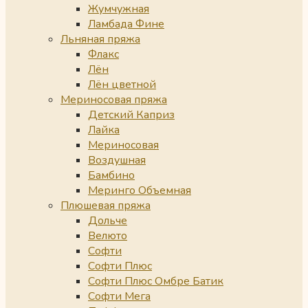
Жумчужная
Ламбада Фине
Льняная пряжа
Флакс
Лён
Лён цветной
Мериносовая пряжа
Детский Каприз
Лайка
Мериносовая
Воздушная
Бамбино
Меринго Объемная
Плюшевая пряжа
Дольче
Велюто
Софти
Софти Плюс
Софти Плюс Омбре Батик
Софти Мега