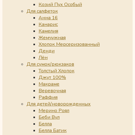
Козий Пух Особый
Для салфеток
Анна 16
Канарис
Камелия
Жемчужная
Хлопок Мерсеризованный
Денди
Лён
Для сумок/рюкзаков
Толстый Хлопок
Джут 100%
Макраме
Веревочная
Раффия
Для детей/новорожденных
Мерино Роял
Беби Вул
Белла
Белла Батик