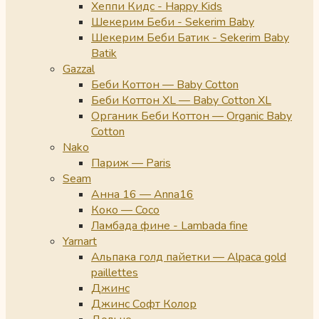
Хеппи Кидс - Happy Kids
Шекерим Беби - Sekerim Baby
Шекерим Беби Батик - Sekerim Baby
Batik
Gazzal
Беби Коттон — Baby Cotton
Беби Коттон XL — Baby Cotton XL
Органик Беби Коттон — Organic Baby
Cotton
Nako
Париж — Paris
Seam
Анна 16 — Anna16
Коко — Coco
Ламбада фине - Lambada fine
Yarnart
Альпака голд пайетки — Alpaca gold
paillettes
Джинс
Джинс Софт Колор