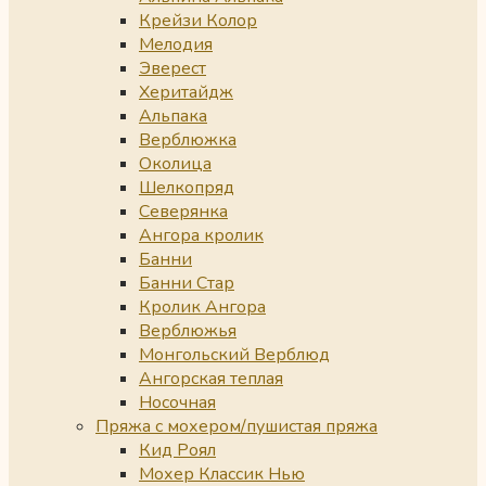
Крейзи Колор
Мелодия
Эверест
Херитайдж
Альпака
Верблюжка
Околица
Шелкопряд
Северянка
Ангора кролик
Банни
Банни Стар
Кролик Ангора
Верблюжья
Монгольский Верблюд
Ангорская теплая
Носочная
Пряжа с мохером/пушистая пряжа
Кид Роял
Мохер Классик Нью