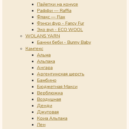
Пайетки на конусе
Раффи — Raffia
Флакс — Flax
Фэнси фур - Fancy Fur
Эко вул - ECO WOOL
WOLANS YARN
Банни беби - Bunny Baby
Камтекс
Альма
Альпака
Ангара
Аргентинская шерсть
Бамбино
Бюджетная Макси
Верблюжка
Воздушная
Денди
Джутовая
Криа Альпака
Лен