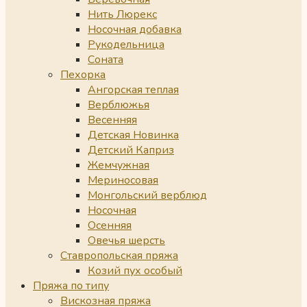
Нить Люрекс
Носочная добавка
Рукодельница
Соната
Пехорка
Ангорская теплая
Верблюжья
Весенняя
Детская Новинка
Детский Каприз
Жемчужная
Мериносовая
Монгольский верблюд
Носочная
Осенняя
Овечья шерсть
Ставропольская пряжа
Козий пух особый
Пряжа по типу
Вискозная пряжа