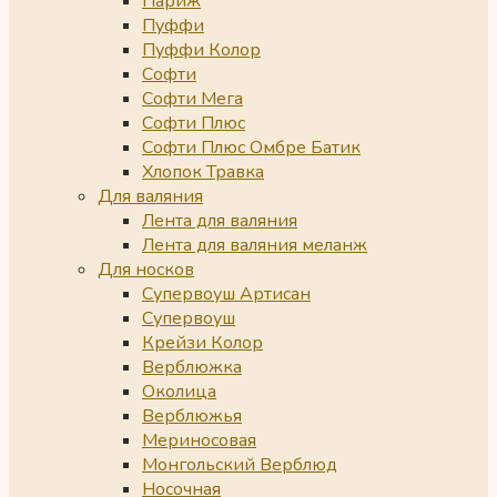
Париж
Пуффи
Пуффи Колор
Софти
Софти Мега
Софти Плюс
Софти Плюс Омбре Батик
Хлопок Травка
Для валяния
Лента для валяния
Лента для валяния меланж
Для носков
Супервоуш Артисан
Супервоуш
Крейзи Колор
Верблюжка
Околица
Верблюжья
Мериносовая
Монгольский Верблюд
Носочная