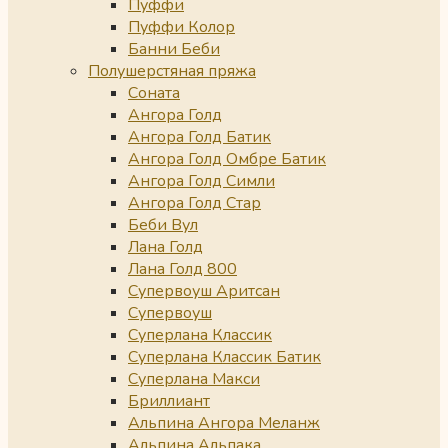
Пуффи
Пуффи Колор
Банни Беби
Полушерстяная пряжа
Соната
Ангора Голд
Ангора Голд Батик
Ангора Голд Омбре Батик
Ангора Голд Симли
Ангора Голд Стар
Беби Вул
Лана Голд
Лана Голд 800
Супервоуш Аритсан
Супервоуш
Суперлана Классик
Суперлана Классик Батик
Суперлана Макси
Бриллиант
Альпина Ангора Меланж
Альпина Альпака