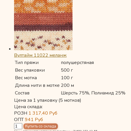
Вултайм 11022 меланж
Тип пряжи
полушерстяная
Вес упаковки
500 г
Вес мотка
100 г
Длина нити в мотке
200 м
Состав
Шерсть 75%, Полиамид 25%
Цена за 1 упаковку (5 мотков)
Цена склада:
РОЗН
1 317,40
Руб
ОПТ
941
Руб