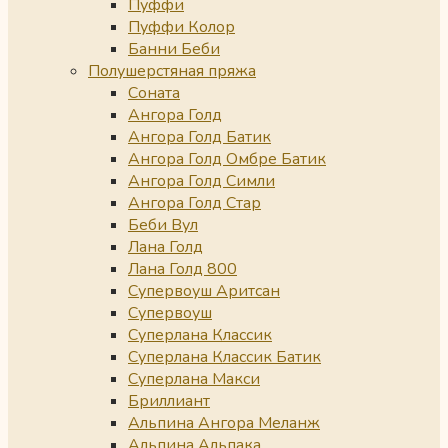
Пуффи
Пуффи Колор
Банни Беби
Полушерстяная пряжа
Соната
Ангора Голд
Ангора Голд Батик
Ангора Голд Омбре Батик
Ангора Голд Симли
Ангора Голд Стар
Беби Вул
Лана Голд
Лана Голд 800
Супервоуш Аритсан
Супервоуш
Суперлана Классик
Суперлана Классик Батик
Суперлана Макси
Бриллиант
Альпина Ангора Меланж
Альпина Альпака