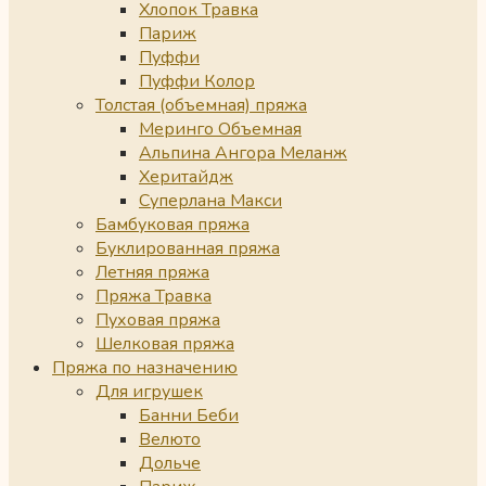
Хлопок Травка
Париж
Пуффи
Пуффи Колор
Толстая (объемная) пряжа
Меринго Объемная
Альпина Ангора Меланж
Херитайдж
Суперлана Макси
Бамбуковая пряжа
Буклированная пряжа
Летняя пряжа
Пряжа Травка
Пуховая пряжа
Шелковая пряжа
Пряжа по назначению
Для игрушек
Банни Беби
Велюто
Дольче