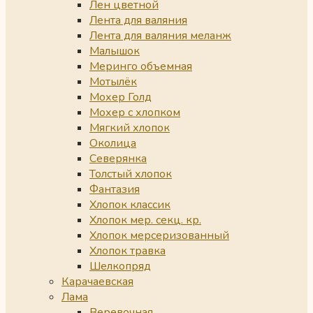
Лен цветной
Лента для валяния
Лента для валяния меланж
Малышок
Меринго объемная
Мотылёк
Мохер Голд
Мохер с хлопком
Мягкий хлопок
Околица
Северянка
Толстый хлопок
Фантазия
Хлопок классик
Хлопок мер. секц. кр.
Хлопок мерсеризованный
Хлопок травка
Шелкопряд
Карачаевская
Лама
Веревочная