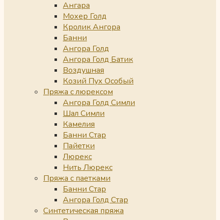
Ангара
Мохер Голд
Кролик Ангора
Банни
Ангора Голд
Ангора Голд Батик
Воздушная
Козий Пух Особый
Пряжа с люрексом
Ангора Голд Симли
Шал Симли
Камелия
Банни Стар
Пайетки
Люрекс
Нить Люрекс
Пряжа с паетками
Банни Стар
Ангора Голд Стар
Синтетическая пряжа