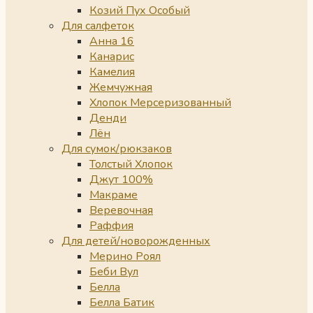
Козий Пух Особый
Для салфеток
Анна 16
Канарис
Камелия
Жемчужная
Хлопок Мерсеризованный
Денди
Лён
Для сумок/рюкзаков
Толстый Хлопок
Джут 100%
Макраме
Веревочная
Раффия
Для детей/новорожденных
Мерино Роял
Беби Вул
Белла
Белла Батик