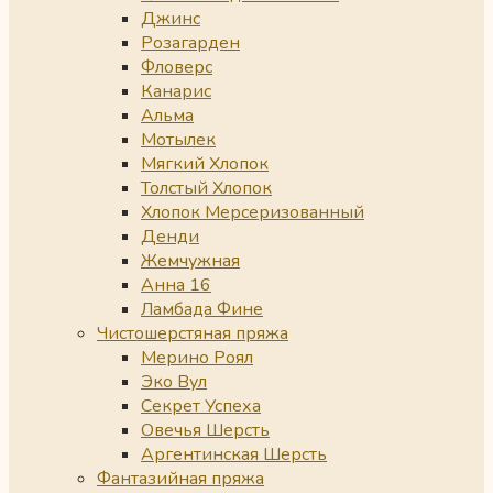
Джинс
Розагарден
Фловерс
Канарис
Альма
Мотылек
Мягкий Хлопок
Толстый Хлопок
Хлопок Мерсеризованный
Денди
Жемчужная
Анна 16
Ламбада Фине
Чистошерстяная пряжа
Мерино Роял
Эко Вул
Секрет Успеха
Овечья Шерсть
Аргентинская Шерсть
Фантазийная пряжа