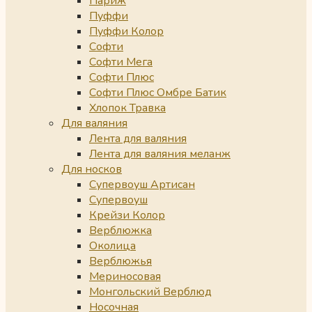
Париж
Пуффи
Пуффи Колор
Софти
Софти Мега
Софти Плюс
Софти Плюс Омбре Батик
Хлопок Травка
Для валяния
Лента для валяния
Лента для валяния меланж
Для носков
Супервоуш Артисан
Супервоуш
Крейзи Колор
Верблюжка
Околица
Верблюжья
Мериносовая
Монгольский Верблюд
Носочная