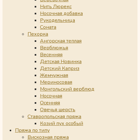
Нить Люрекс
Носочная добавка
Рукодельница
Соната
Пехорка
Ангорская теплая
Верблюжья
Весенняя
Детская Новинка
Детский Каприз
Жемчужная
Мериносовая
Монгольский верблюд
Носочная
Осенняя
Овечья шерсть
Ставропольская пряжа
Козий пух особый
Пряжа по типу
Вискозная пряжа