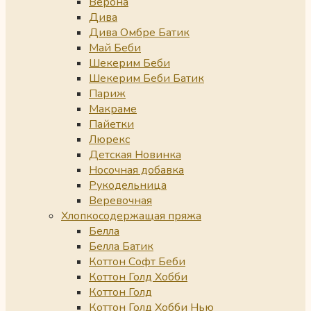
Верона
Дива
Дива Омбре Батик
Май Беби
Шекерим Беби
Шекерим Беби Батик
Париж
Макраме
Пайетки
Люрекс
Детская Новинка
Носочная добавка
Рукодельница
Веревочная
Хлопкосодержащая пряжа
Белла
Белла Батик
Коттон Софт Беби
Коттон Голд Хобби
Коттон Голд
Коттон Голд Хобби Нью