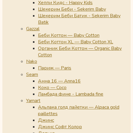
Хеппи Кидс - Happy Kids
Шекерим Беби - Sekerim Baby
Шекерим Беби Батик - Sekerim Baby
Batik
Gazzal
Беби Коттон — Baby Cotton
Беби Коттон XL — Baby Cotton XL
Органик Беби Коттон — Organic Baby
Cotton
Nako
Париж — Paris
Seam
Анна 16 — Anna16
Коко — Coco
Ламбада фине - Lambada fine
Yarnart
Альпака голд пайетки — Alpaca gold
paillettes
Джинс
Джинс Софт Колор