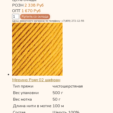
РОЗН
2 338
Руб
ОПТ
1 670
Руб
Цены розничного магазина по телефону: +7(499) 272-12-55
Мерино Роял 02 шафран
Тип пряжи
чистошерстяная
Вес упаковки
500 г
Вес мотка
50 г
Длина нити в мотке
100 м
Состав
Шерсть 100%