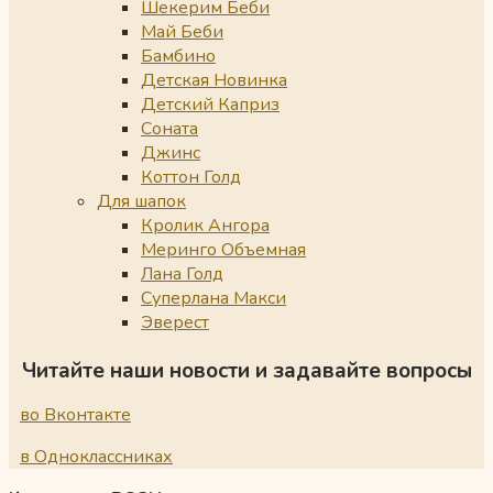
Шекерим Беби
Май Беби
Бамбино
Детская Новинка
Детский Каприз
Соната
Джинс
Коттон Голд
Для шапок
Кролик Ангора
Меринго Объемная
Лана Голд
Суперлана Макси
Эверест
Читайте наши новости и задавайте вопросы
во Вконтакте
в Одноклассниках