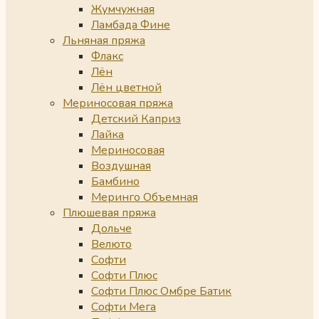
Жумчужная
Ламбада Фине
Льняная пряжа
Флакс
Лён
Лён цветной
Мериносовая пряжа
Детский Каприз
Лайка
Мериносовая
Воздушная
Бамбино
Меринго Объемная
Плюшевая пряжа
Дольче
Велюто
Софти
Софти Плюс
Софти Плюс Омбре Батик
Софти Мега