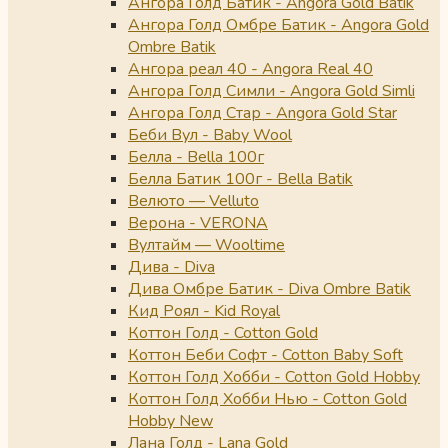
Ангора Голд Батик - Angora Gold Batik
Ангора Голд Омбре Батик - Angora Gold
Ombre Batik
Ангора реал 40 - Angora Real 40
Ангора Голд Симли - Angora Gold Simli
Ангора Голд Стар - Angora Gold Star
Беби Вул - Baby Wool
Белла - Bella 100г
Белла Батик 100г - Bella Batik
Велюто — Velluto
Верона - VERONA
Вултайм — Wooltime
Дива - Diva
Дива Омбре Батик - Diva Ombre Batik
Кид Роял - Kid Royal
Коттон Голд - Cotton Gold
Коттон Беби Софт - Cotton Baby Soft
Коттон Голд Хобби - Cotton Gold Hobby
Коттон Голд Хобби Нью - Cotton Gold
Hobby New
Лана Голд - Lana Gold