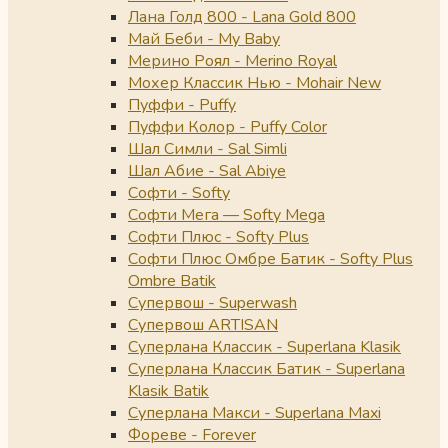
Лана Голд 800 - Lana Gold 800
Май Беби - My Baby
Мерино Роял - Merino Royal
Мохер Классик Нью - Mohair New
Пуффи - Puffy
Пуффи Колор - Puffy Color
Шал Симли - Sal Simli
Шал Абие - Sal Abiye
Софти - Softy
Софти Мега — Softy Mega
Софти Плюс - Softy Plus
Софти Плюс Омбре Батик - Softy Plus
Ombre Batik
Супервош - Superwash
Супервош ARTISAN
Суперлана Классик - Superlana Klasik
Суперлана Классик Батик - Superlana
Klasik Batik
Суперлана Макси - Superlana Maxi
Фореве - Forever