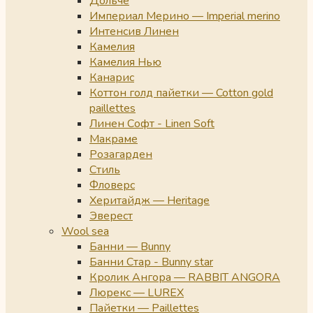
Дольче
Империал Мерино — Imperial merino
Интенсив Линен
Камелия
Камелия Нью
Канарис
Коттон голд пайетки — Cotton gold
paillettes
Линен Софт - Linen Soft
Макраме
Розагарден
Стиль
Фловерс
Херитайдж — Heritage
Эверест
Wool sea
Банни — Bunny
Банни Стар - Bunny star
Кролик Ангора — RABBIT ANGORA
Люрекс — LUREX
Пайетки — Paillettes