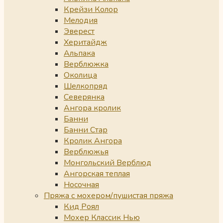
Крейзи Колор
Мелодия
Эверест
Херитайдж
Альпака
Верблюжка
Околица
Шелкопряд
Северянка
Ангора кролик
Банни
Банни Стар
Кролик Ангора
Верблюжья
Монгольский Верблюд
Ангорская теплая
Носочная
Пряжа с мохером/пушистая пряжа
Кид Роял
Мохер Классик Нью