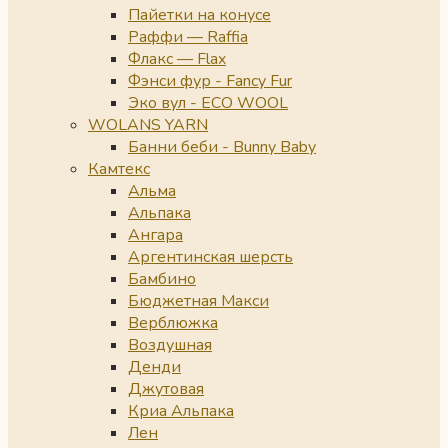
Пайетки на конусе
Раффи — Raffia
Флакс — Flax
Фэнси фур - Fancy Fur
Эко вул - ECO WOOL
WOLANS YARN
Банни беби - Bunny Baby
Камтекс
Альма
Альпака
Ангара
Аргентинская шерсть
Бамбино
Бюджетная Макси
Верблюжка
Воздушная
Денди
Джутовая
Криа Альпака
Лен