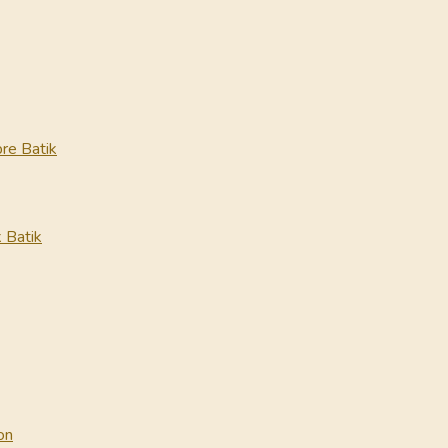
re Batik
 Batik
on