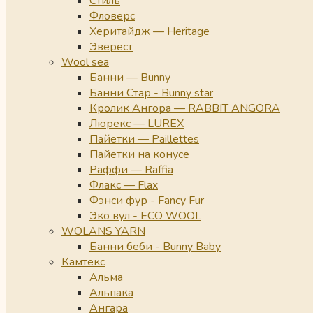
Стиль
Фловерс
Херитайдж — Heritage
Эверест
Wool sea
Банни — Bunny
Банни Стар - Bunny star
Кролик Ангора — RABBIT ANGORA
Люрекс — LUREX
Пайетки — Paillettes
Пайетки на конусе
Раффи — Raffia
Флакс — Flax
Фэнси фур - Fancy Fur
Эко вул - ECO WOOL
WOLANS YARN
Банни беби - Bunny Baby
Камтекс
Альма
Альпака
Ангара