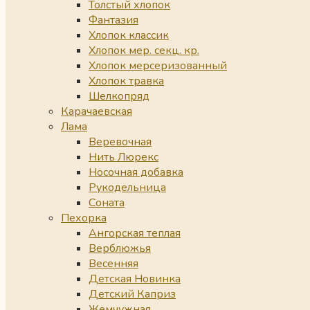
Толстый хлопок
Фантазия
Хлопок классик
Хлопок мер. секц. кр.
Хлопок мерсеризованный
Хлопок травка
Шелкопряд
Карачаевская
Лама
Веревочная
Нить Люрекс
Носочная добавка
Рукодельница
Соната
Пехорка
Ангорская теплая
Верблюжья
Весенняя
Детская Новинка
Детский Каприз
Жемчужная