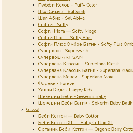
Пуффи Колор - Puffy Color
Шал Симли - Sal Simli
Шал Абие - Sal Abiye
Софти - Softy
Софти Мега — Softy Mega
Софти Плюс - Softy Plus
Софти Плюс Омбре Батик - Softy Plus Omb
Супервош - Superwash
Супервош ARTISAN
Суперлана Классик - Superlana Klasik
Суперлана Классик Батик - Superlana Klasik
Суперлана Макси - Superlana Maxi
Фореве - Forever
Хеппи Кидс - Happy Kids
Шекерим Беби - Sekerim Baby
Шекерим Беби Батик - Sekerim Baby Batik
Gazzal
Беби Коттон — Baby Cotton
Беби Коттон XL — Baby Cotton XL
Органик Беби Коттон — Organic Baby Cott