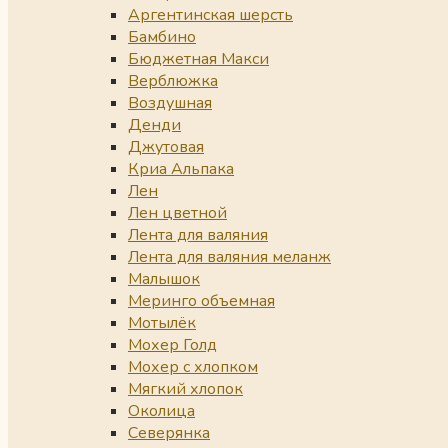
Аргентинская шерсть
Бамбино
Бюджетная Макси
Верблюжка
Воздушная
Денди
Джутовая
Криа Альпака
Лен
Лен цветной
Лента для валяния
Лента для валяния меланж
Малышок
Меринго объемная
Мотылёк
Мохер Голд
Мохер с хлопком
Мягкий хлопок
Околица
Северянка