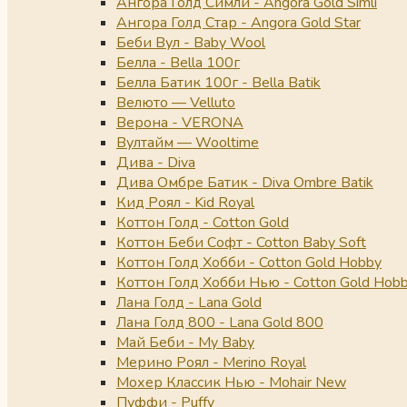
Ангора Голд Симли - Angora Gold Simli
Ангора Голд Стар - Angora Gold Star
Беби Вул - Baby Wool
Белла - Bella 100г
Белла Батик 100г - Bella Batik
Велюто — Velluto
Верона - VERONA
Вултайм — Wooltime
Дива - Diva
Дива Омбре Батик - Diva Ombre Batik
Кид Роял - Kid Royal
Коттон Голд - Cotton Gold
Коттон Беби Софт - Cotton Baby Soft
Коттон Голд Хобби - Cotton Gold Hobby
Коттон Голд Хобби Нью - Cotton Gold Hob
Лана Голд - Lana Gold
Лана Голд 800 - Lana Gold 800
Май Беби - My Baby
Мерино Роял - Merino Royal
Мохер Классик Нью - Mohair New
Пуффи - Puffy