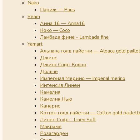
Nako
Париж — Paris
Seam
Анна 16 — Anna16
Коко — Coco
Ламбада фине - Lambada fine
Yarnart
Альпака голд пайетки — Alpaca gold paille
Джинс
Джинс Софт Колор
Дольче
Империал Мерино — Imperial merino
Интенсив Линен
Камелия
Камелия Нью
Канарис
Коттон голд пайетки — Cotton gold paillett
Линен Софт - Linen Soft
Макраме
Розагарден