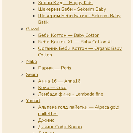
Хеппи Кидс - Happy Kids
Шекерим Беби - Sekerim Baby
Шекерим Беби Батик - Sekerim Baby
Batik
Gazzal
Беби Коттон — Baby Cotton
Беби Коттон XL — Baby Cotton XL
Органик Беби Коттон — Organic Baby
Cotton
Nako
Париж — Paris
Seam
Анна 16 — Anna16
Коко — Coco
Ламбада фине - Lambada fine
Yarnart
Альпака голд пайетки — Alpaca gold
paillettes
Джинс
Джинс Софт Колор