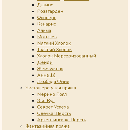
Джинс
Розагарден
Фловерс
Канарис
Альма
Мотылек
Мягкий Хлопок
Толстый Хлопок
Хлопок Мерсеризованный
Денди
Жемчужная
Анна 16
Ламбада Фине
Чистошерстяная пряжа
Мерино Роял
Эко Вул
Секрет Успеха
Овечья Шерсть
Аргентинская Шерсть
Фантазийная пряжа