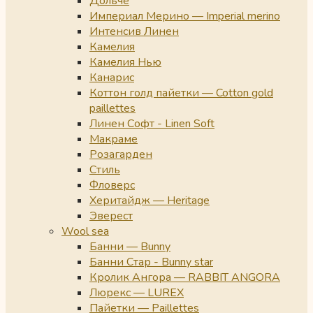
Дольче
Империал Мерино — Imperial merino
Интенсив Линен
Камелия
Камелия Нью
Канарис
Коттон голд пайетки — Cotton gold
paillettes
Линен Софт - Linen Soft
Макраме
Розагарден
Стиль
Фловерс
Херитайдж — Heritage
Эверест
Wool sea
Банни — Bunny
Банни Стар - Bunny star
Кролик Ангора — RABBIT ANGORA
Люрекс — LUREX
Пайетки — Paillettes