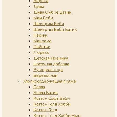
Верона
Дива
Дива Омбре Батик
Май Беби
Шекерим Беби
Шекерим Беби Батик
Париж
Макраме
Пайетки
Люрекс
Детская Новинка
Носочная добавка
Рукодельница
Веревочная
Хлопкосодержащая пряжа
Белла
Белла Батик
Коттон Софт Беби
Коттон Голд Хобби
Коттон Голд
Коттон Голд Хобби Нью