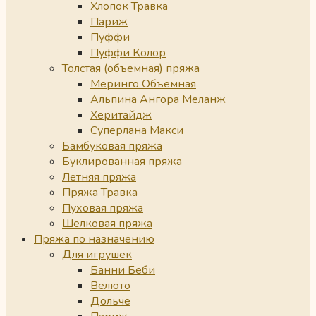
Хлопок Травка
Париж
Пуффи
Пуффи Колор
Толстая (объемная) пряжа
Меринго Объемная
Альпина Ангора Меланж
Херитайдж
Суперлана Макси
Бамбуковая пряжа
Буклированная пряжа
Летняя пряжа
Пряжа Травка
Пуховая пряжа
Шелковая пряжа
Пряжа по назначению
Для игрушек
Банни Беби
Велюто
Дольче