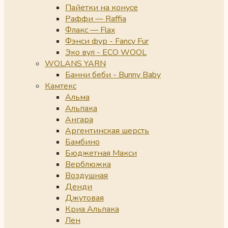
Пайетки на конусе
Раффи — Raffia
Флакс — Flax
Фэнси фур - Fancy Fur
Эко вул - ECO WOOL
WOLANS YARN
Банни беби - Bunny Baby
Камтекс
Альма
Альпака
Ангара
Аргентинская шерсть
Бамбино
Бюджетная Макси
Верблюжка
Воздушная
Денди
Джутовая
Криа Альпака
Лен