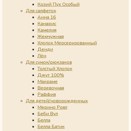
Козий Пух Особый
Для салфеток
Анна 16
Канарис
Камелия
Жемчужная
Хлопок Мерсеризованный
Денди
Лён
Для сумок/рюкзаков
Толстый Хлопок
Джут 100%
Макраме
Веревочная
Раффия
Для детей/новорожденных
Мерино Роял
Беби Вул
Белла
Белла Батик