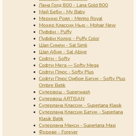
Лана Голд 800 - Lana Gold 800
Май Беби - My Baby
Мерино Роял - Merino Royal
Мохер Классик Нью - Mohair New
Пуффи - Puffy
Пуффи Колор - Puffy Color
Шал Симли - Sal Simli
Шал Абие - Sal Abiye
Софти - Softy
Софти Мега — Softy Mega
Софти Плюс - Softy Plus
Софти Плюс Омбре Батик - Softy Plus
Ombre Batik
Супервош - Superwash
Супервош ARTISAN
Суперлана Классик - Superlana Klasik
Суперлана Классик Батик - Superlana
Klasik Batik
Суперлана Макси - Superlana Maxi
Фореве - Forever