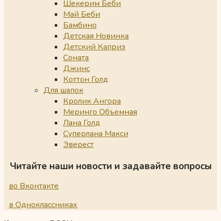
Шекерим Беби
Май Беби
Бамбино
Детская Новинка
Детский Каприз
Соната
Джинс
Коттон Голд
Для шапок
Кролик Ангора
Меринго Объемная
Лана Голд
Суперлана Макси
Эверест
Читайте наши новости и задавайте вопросы
во Вконтакте
в Одноклассниках