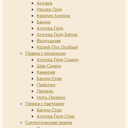
Ангара
Мохер Голд
Кролик Ангора
Банни
Ангора Голд
Ангора Голд Батик
Воздушная
Козий Пух Особый
Пряжа с люрексом
Ангора Голд Симли
Шал Симли
Камелия
Банни Стар
Пайетки
Люрекс
Нить Люрекс
Пряжа с паетками
Банни Стар
Ангора Голд Стар
Синтетическая пряжа