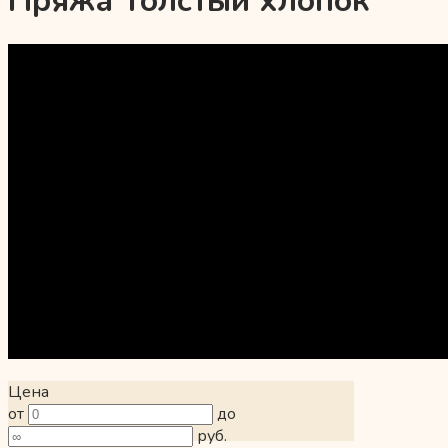
Пряжа Толстый хлопок
Цена
от
до
руб.