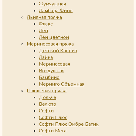
Жумчужная
Ламбада Фине
Льняная пряжа
Флакс
Лён
Лён цветной
Мериносовая пряжа
Детский Каприз
Лайка
Мериносовая
Воздушная
Бамбино
Меринго Объемная
Плюшевая пряжа
Дольче
Велюто
Софти
Софти Плюс
Софти Плюс Омбре Батик
Софти Мега