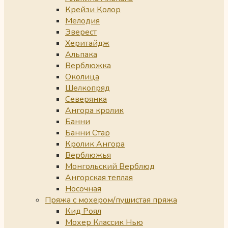
Крейзи Колор
Мелодия
Эверест
Херитайдж
Альпака
Верблюжка
Околица
Шелкопряд
Северянка
Ангора кролик
Банни
Банни Стар
Кролик Ангора
Верблюжья
Монгольский Верблюд
Ангорская теплая
Носочная
Пряжа с мохером/пушистая пряжа
Кид Роял
Мохер Классик Нью