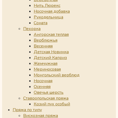
Нить Люрекс
Носочная добавка
Рукодельница
Соната
Пехорка
Ангорская теплая
Верблюжья
Весенняя
Детская Новинка
Детский Каприз
Жемчужная
Мериносовая
Монгольский верблюд
Носочная
Осенняя
Овечья шерсть
Ставропольская пряжа
Козий пух особый
Пряжа по типу
Вискозная пряжа