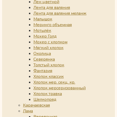
Лен цветной
Лента для валяния
Лента для валяния меланж
Малышок
Меринго объемная
Мотылёк
Мохер Голд
Мохер с хлопком
Мягкий хлопок
Околица
Северянка
Толстый хлопок
Фантазия
Хлопок классик
Хлопок мер. секц. кр.
Хлопок мерсеризованный
Хлопок травка
Шелкопряд
Карачаевская
Лама
Веревочная