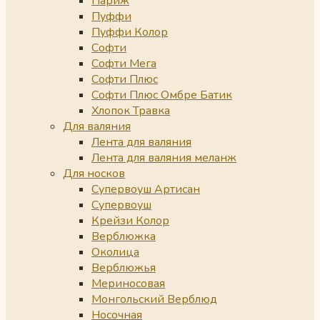
Париж
Пуффи
Пуффи Колор
Софти
Софти Мега
Софти Плюс
Софти Плюс Омбре Батик
Хлопок Травка
Для валяния
Лента для валяния
Лента для валяния меланж
Для носков
Супервоуш Артисан
Супервоуш
Крейзи Колор
Верблюжка
Околица
Верблюжья
Мериносовая
Монгольский Верблюд
Носочная