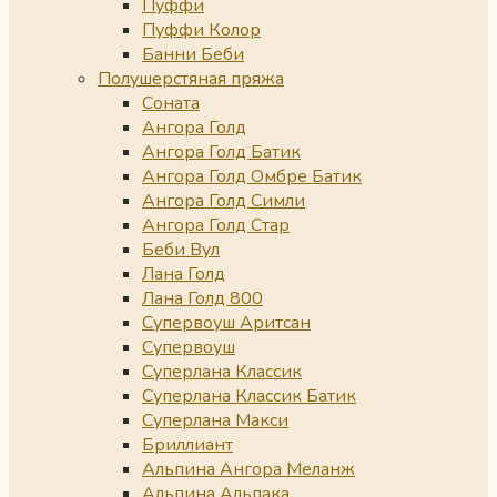
Пуффи
Пуффи Колор
Банни Беби
Полушерстяная пряжа
Соната
Ангора Голд
Ангора Голд Батик
Ангора Голд Омбре Батик
Ангора Голд Симли
Ангора Голд Стар
Беби Вул
Лана Голд
Лана Голд 800
Супервоуш Аритсан
Супервоуш
Суперлана Классик
Суперлана Классик Батик
Суперлана Макси
Бриллиант
Альпина Ангора Меланж
Альпина Альпака