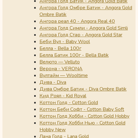
Ангора Голд Батик - Angora Gold Batik
Ангора Голд Омбре Батик - Angora Gold
Ombre Batik
Ангора реал 40 - Angora Real 40
Ангора Голд Симли - Angora Gold Simli
Ангора Голд Стар - Angora Gold Star
Беби Вул - Baby Wool
Белла - Bella 100г
Белла Батик 100г - Bella Batik
Велюто — Velluto
Верона - VERONA
Вултайм — Wooltime
Дива - Diva
Дива Омбре Батик - Diva Ombre Batik
Кид Роял - Kid Royal
Коттон Голд - Cotton Gold
Коттон Беби Софт - Cotton Baby Soft
Коттон Голд Хобби - Cotton Gold Hobby
Коттон Голд Хобби Нью - Cotton Gold
Hobby New
Лана Голд - Lana Gold