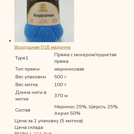
Воздушная 018 мадонна
Пряжа с мохером/пушистая
Type1
пряжа
Тип пряжи
мериносовая
Вес упаковки
500 г
Вес мотка
100 г
Длина нити в
370 м
мотке
Меринос 25%, Шерсть 25%,
Состав
Акрил 50%
Цена за 1 упаковку (5 мотков)
Цена склада:
РОЗН
1 204
Руб