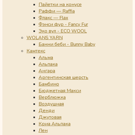
Пайетки на конусе
Раффи — Raffia
Флакс — Flax
Фэнси фур - Fancy Fur
Эко вул - ECO WOOL
WOLANS YARN
Банни беби - Bunny Baby
Камтекс
Альма
Альпака
Ангара
Аргентинская шерсть
Бамбино
Бюджетная Макси
Верблюжка
Воздушная
Денди
Джутовая
Криа Альпака
Лен