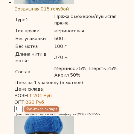
Воздушная 015 голубой
Пряжа с мохером/пушистая
Type1
пряжа
Тип пряжи
мериносовая
Вес упаковки
500 г
Вес мотка
100 г
Длина нити в
370 м
мотке
Меринос 25%, Шерсть 25%,
Состав
Акрил 50%
Цена за 1 упаковку (5 мотков)
Цена склада:
РОЗН
1 204
Руб
ОПТ
860
Руб
Цены розничного магазина по телефону: +7(499) 272-12-55