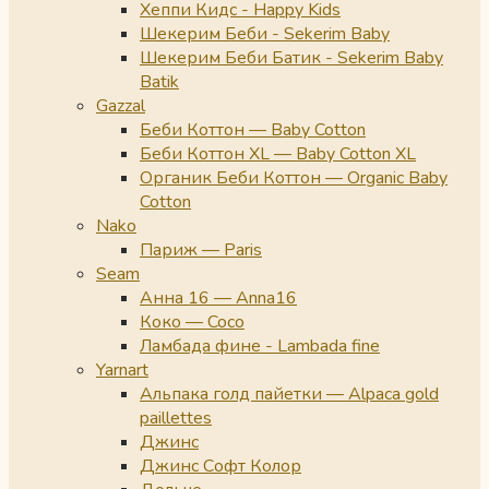
Хеппи Кидс - Happy Kids
Шекерим Беби - Sekerim Baby
Шекерим Беби Батик - Sekerim Baby
Batik
Gazzal
Беби Коттон — Baby Cotton
Беби Коттон XL — Baby Cotton XL
Органик Беби Коттон — Organic Baby
Cotton
Nako
Париж — Paris
Seam
Анна 16 — Anna16
Коко — Coco
Ламбада фине - Lambada fine
Yarnart
Альпака голд пайетки — Alpaca gold
paillettes
Джинс
Джинс Софт Колор