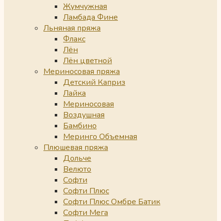
Жумчужная
Ламбада Фине
Льняная пряжа
Флакс
Лён
Лён цветной
Мериносовая пряжа
Детский Каприз
Лайка
Мериносовая
Воздушная
Бамбино
Меринго Объемная
Плюшевая пряжа
Дольче
Велюто
Софти
Софти Плюс
Софти Плюс Омбре Батик
Софти Мега