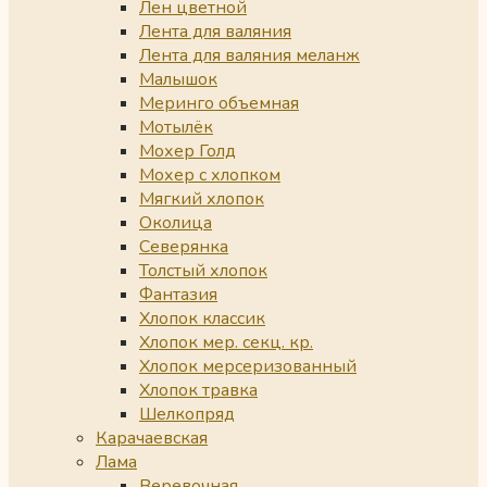
Лен цветной
Лента для валяния
Лента для валяния меланж
Малышок
Меринго объемная
Мотылёк
Мохер Голд
Мохер с хлопком
Мягкий хлопок
Околица
Северянка
Толстый хлопок
Фантазия
Хлопок классик
Хлопок мер. секц. кр.
Хлопок мерсеризованный
Хлопок травка
Шелкопряд
Карачаевская
Лама
Веревочная