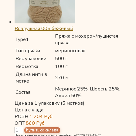
Воздушная 005 бежевый
Пряжа с мохером/пушистая
Type1
пряжа
Тип пряжи
мериносовая
Вес упаковки
500 г
Вес мотка
100 г
Длина нити в
370 м
мотке
Меринос 25%, Шерсть 25%,
Состав
Акрил 50%
Цена за 1 упаковку (5 мотков)
Цена склада:
РОЗН
1 204
Руб
ОПТ
860
Руб
Цены розничного магазина по телефону: +7(499) 272-12-55