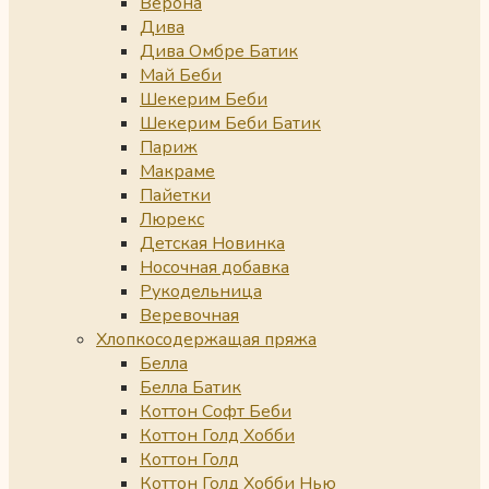
Верона
Дива
Дива Омбре Батик
Май Беби
Шекерим Беби
Шекерим Беби Батик
Париж
Макраме
Пайетки
Люрекс
Детская Новинка
Носочная добавка
Рукодельница
Веревочная
Хлопкосодержащая пряжа
Белла
Белла Батик
Коттон Софт Беби
Коттон Голд Хобби
Коттон Голд
Коттон Голд Хобби Нью