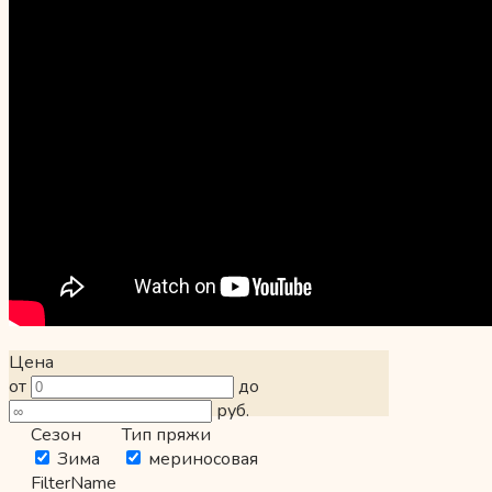
Цена
от
до
руб.
Сезон
Тип пряжи
Зима
мериносовая
FilterName