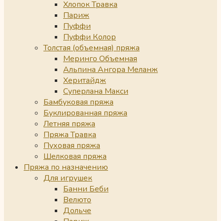
Хлопок Травка
Париж
Пуффи
Пуффи Колор
Толстая (объемная) пряжа
Меринго Объемная
Альпина Ангора Меланж
Херитайдж
Суперлана Макси
Бамбуковая пряжа
Буклированная пряжа
Летняя пряжа
Пряжа Травка
Пуховая пряжа
Шелковая пряжа
Пряжа по назначению
Для игрушек
Банни Беби
Велюто
Дольче