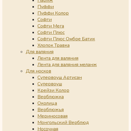
Париж
Пуффи
Пуффи Колор
Софти
Софти Мега
Софти Плюс
Софти Плюс Омбре Батик
Хлопок Травка
Для валяния
Лента для валяния
Лента для валяния меланж
Для носков
Супервоуш Артисан
Супервоуш
Крейзи Колор
Верблюжка
Околица
Верблюжья
Мериносовая
Монгольский Верблюд
Носочная