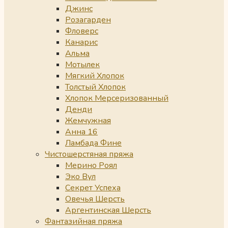
Джинс
Розагарден
Фловерс
Канарис
Альма
Мотылек
Мягкий Хлопок
Толстый Хлопок
Хлопок Мерсеризованный
Денди
Жемчужная
Анна 16
Ламбада Фине
Чистошерстяная пряжа
Мерино Роял
Эко Вул
Секрет Успеха
Овечья Шерсть
Аргентинская Шерсть
Фантазийная пряжа