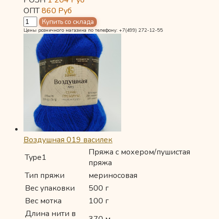
ОПТ
860
Руб
Цены розничного магазина по телефону: +7(499) 272-12-55
Воздушная 019 василек
Пряжа с мохером/пушистая
Type1
пряжа
Тип пряжи
мериносовая
Вес упаковки
500 г
Вес мотка
100 г
Длина нити в
370 м