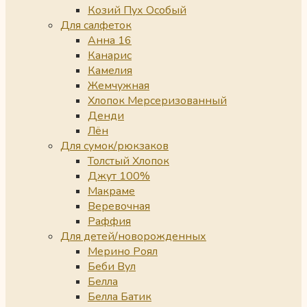
Козий Пух Особый
Для салфеток
Анна 16
Канарис
Камелия
Жемчужная
Хлопок Мерсеризованный
Денди
Лён
Для сумок/рюкзаков
Толстый Хлопок
Джут 100%
Макраме
Веревочная
Раффия
Для детей/новорожденных
Мерино Роял
Беби Вул
Белла
Белла Батик