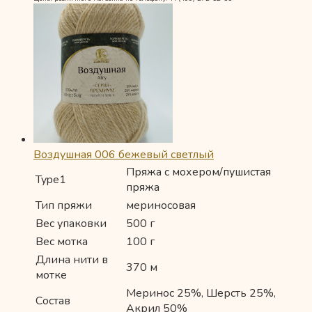
Воздушная 006 бежевый светлый
Пряжа с мохером/пушистая
Type1
пряжа
Тип пряжи
мериносовая
Вес упаковки
500 г
Вес мотка
100 г
Длина нити в
370 м
мотке
Меринос 25%, Шерсть 25%,
Состав
Акрил 50%