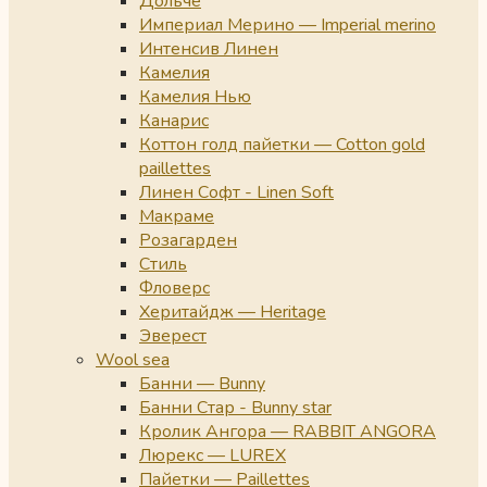
Дольче
Империал Мерино — Imperial merino
Интенсив Линен
Камелия
Камелия Нью
Канарис
Коттон голд пайетки — Cotton gold
paillettes
Линен Софт - Linen Soft
Макраме
Розагарден
Стиль
Фловерс
Херитайдж — Heritage
Эверест
Wool sea
Банни — Bunny
Банни Стар - Bunny star
Кролик Ангора — RABBIT ANGORA
Люрекс — LUREX
Пайетки — Paillettes