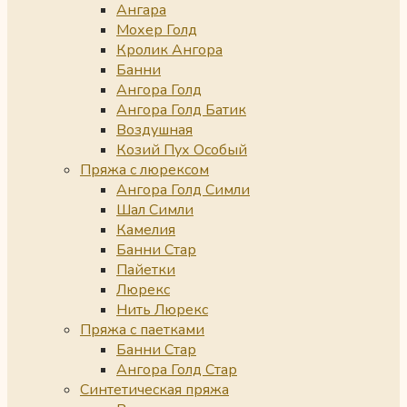
Ангара
Мохер Голд
Кролик Ангора
Банни
Ангора Голд
Ангора Голд Батик
Воздушная
Козий Пух Особый
Пряжа с люрексом
Ангора Голд Симли
Шал Симли
Камелия
Банни Стар
Пайетки
Люрекс
Нить Люрекс
Пряжа с паетками
Банни Стар
Ангора Голд Стар
Синтетическая пряжа