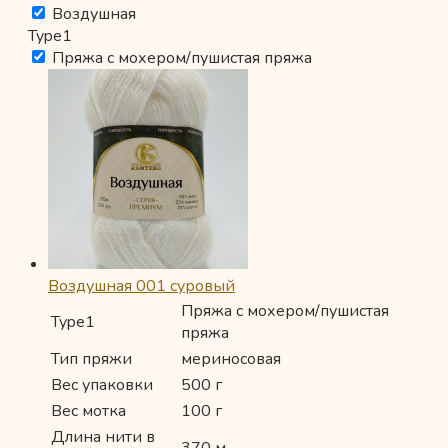
Воздушная
Type1
Пряжа с мохером/пушистая пряжа
Воздушная 001 суровый
Пряжа с мохером/пушистая
Type1
пряжа
Тип пряжи
мериносовая
Вес упаковки
500 г
Вес мотка
100 г
Длина нити в
370 м