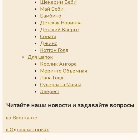
Шекерим Беби
Май Беби
Бамбино
Детская Новинка
Детский Каприз
Соната
Джинс
Коттон Голд
Для шапок
Кролик Ангора
Меринго Объемная
Лана Голд
Суперлана Макси
Эверест
Читайте наши новости и задавайте вопросы
во Вконтакте
в Одноклассниках