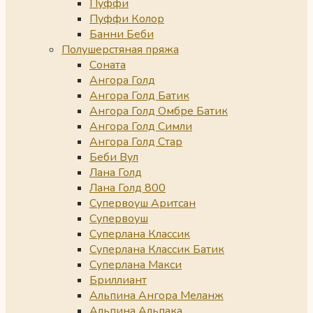
Пуффи
Пуффи Колор
Банни Беби
Полушерстяная пряжа
Соната
Ангора Голд
Ангора Голд Батик
Ангора Голд Омбре Батик
Ангора Голд Симли
Ангора Голд Стар
Беби Вул
Лана Голд
Лана Голд 800
Супервоуш Аритсан
Супервоуш
Суперлана Классик
Суперлана Классик Батик
Суперлана Макси
Бриллиант
Альпина Ангора Меланж
Альпина Альпака