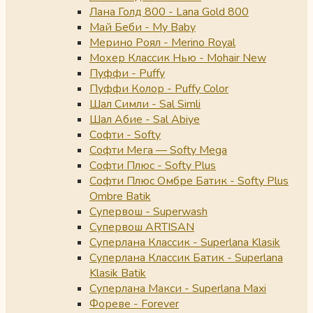
Лана Голд 800 - Lana Gold 800
Май Беби - My Baby
Мерино Роял - Merino Royal
Мохер Классик Нью - Mohair New
Пуффи - Puffy
Пуффи Колор - Puffy Color
Шал Симли - Sal Simli
Шал Абие - Sal Abiye
Софти - Softy
Софти Мега — Softy Mega
Софти Плюс - Softy Plus
Софти Плюс Омбре Батик - Softy Plus
Ombre Batik
Супервош - Superwash
Супервош ARTISAN
Суперлана Классик - Superlana Klasik
Суперлана Классик Батик - Superlana
Klasik Batik
Суперлана Макси - Superlana Maxi
Фореве - Forever