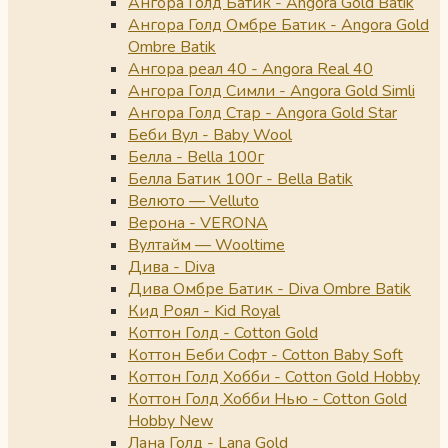
Ангора Голд Батик - Angora Gold Batik
Ангора Голд Омбре Батик - Angora Gold
Ombre Batik
Ангора реал 40 - Angora Real 40
Ангора Голд Симли - Angora Gold Simli
Ангора Голд Стар - Angora Gold Star
Беби Вул - Baby Wool
Белла - Bella 100г
Белла Батик 100г - Bella Batik
Велюто — Velluto
Верона - VERONA
Вултайм — Wooltime
Дива - Diva
Дива Омбре Батик - Diva Ombre Batik
Кид Роял - Kid Royal
Коттон Голд - Cotton Gold
Коттон Беби Софт - Cotton Baby Soft
Коттон Голд Хобби - Cotton Gold Hobby
Коттон Голд Хобби Нью - Cotton Gold
Hobby New
Лана Голд - Lana Gold