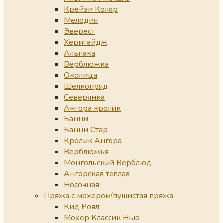
Крейзи Колор
Мелодия
Эверест
Херитайдж
Альпака
Верблюжка
Околица
Шелкопряд
Северянка
Ангора кролик
Банни
Банни Стар
Кролик Ангора
Верблюжья
Монгольский Верблюд
Ангорская теплая
Носочная
Пряжа с мохером/пушистая пряжа
Кид Роял
Мохер Классик Нью