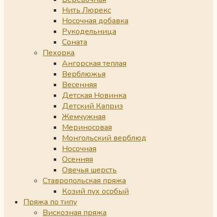
Нить Люрекс
Носочная добавка
Рукодельница
Соната
Пехорка
Ангорская теплая
Верблюжья
Весенняя
Детская Новинка
Детский Каприз
Жемчужная
Мериносовая
Монгольский верблюд
Носочная
Осенняя
Овечья шерсть
Ставропольская пряжа
Козий пух особый
Пряжа по типу
Вискозная пряжа