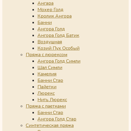
Ангара
Мохер Голд
Кролик Ангора
Банни
Ангора Голд
Ангора Голд Батик
Воздушная
Козий Пух Особый
Пряжа с люрексом
Ангора Голд Симли
Шал Симли
Камелия
Банни Стар
Пайетки
Люрекс
Нить Люрекс
Пряжа с паетками
Банни Стар
Ангора Голд Стар
Синтетическая пряжа