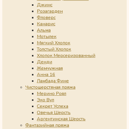
Джинс
Розагарден
Фловерс
Канарис
Альма
Мотылек
Мягкий Хлопок
Толстый Хлопок
Хлопок Мерсеризованный
Денди
Жемчужная
Анна 16
Ламбада Фине
Чистошерстяная пряжа
Мерино Роял
Эко Вул
Секрет Успеха
Овечья Шерсть
Аргентинская Шерсть
Фантазийная пряжа