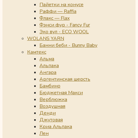
Пайетки на конусе
Раффи — Raffia
Флакс — Flax
Фэнси фур - Fancy Fur
Эко вул - ECO WOOL
WOLANS YARN
Банни беби - Bunny Baby
Камтекс
Альма
Альпака
Ангара
Аргентинская шерсть
Бамбино
Бюджетная Макси
Верблюжка
Воздушная
Денди
Джутовая
Криа Альпака
Лен