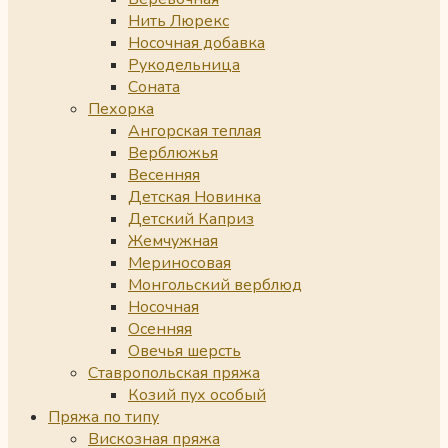
Нить Люрекс
Носочная добавка
Рукодельница
Соната
Пехорка
Ангорская теплая
Верблюжья
Весенняя
Детская Новинка
Детский Каприз
Жемчужная
Мериносовая
Монгольский верблюд
Носочная
Осенняя
Овечья шерсть
Ставропольская пряжа
Козий пух особый
Пряжа по типу
Вискозная пряжа