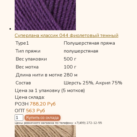
Суперлана классик 044 фиолетовый темный
Type1
Полушерстяная пряжа
Тип пряжи
полушерстяная
Вес упаковки
500 г
Вес мотка
100 г
Длина нити в мотке
280 м
Состав
Шерсть 25%, Акрил 75%
Цена за 1 упаковку (5 мотков)
Цена склада:
РОЗН
788,20
Руб
ОПТ
563
Руб
Цены розничного магазина по телефону: +7(499) 272-12-55