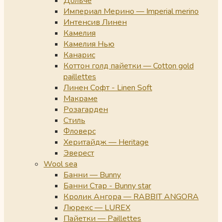
Дольче
Империал Мерино — Imperial merino
Интенсив Линен
Камелия
Камелия Нью
Канарис
Коттон голд пайетки — Cotton gold
paillettes
Линен Софт - Linen Soft
Макраме
Розагарден
Стиль
Фловерс
Херитайдж — Heritage
Эверест
Wool sea
Банни — Bunny
Банни Стар - Bunny star
Кролик Ангора — RABBIT ANGORA
Люрекс — LUREX
Пайетки — Paillettes