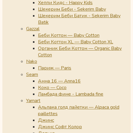
Хеппи Кидс - Happy Kids
Шекерим Беби - Sekerim Baby
Шекерим Беби Батик - Sekerim Baby
Batik
Gazzal
Беби Коттон — Baby Cotton
Беби Коттон XL — Baby Cotton XL
Органик Беби Коттон — Organic Baby
Cotton
Nako
Париж — Paris
Seam
Анна 16 — Anna16
Коко — Coco
Ламбада фине - Lambada fine
Yarnart
Альпака голд пайетки — Alpaca gold
paillettes
Джинс
Джинс Софт Колор