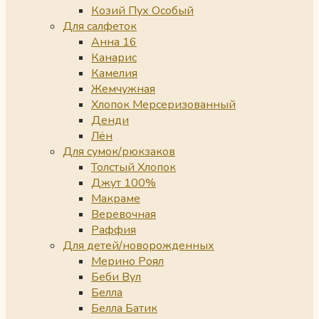
Козий Пух Особый
Для салфеток
Анна 16
Канарис
Камелия
Жемчужная
Хлопок Мерсеризованный
Денди
Лён
Для сумок/рюкзаков
Толстый Хлопок
Джут 100%
Макраме
Веревочная
Раффия
Для детей/новорожденных
Мерино Роял
Беби Вул
Белла
Белла Батик