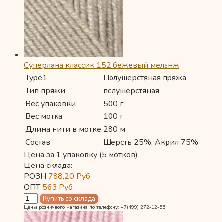
Суперлана классик 152 бежевый меланж
Type1
Полушерстяная пряжа
Тип пряжи
полушерстяная
Вес упаковки
500 г
Вес мотка
100 г
Длина нити в мотке
280 м
Состав
Шерсть 25%, Акрил 75%
Цена за 1 упаковку (5 мотков)
Цена склада:
РОЗН
788,20
Руб
ОПТ
563
Руб
Цены розничного магазина по телефону: +7(499) 272-12-55