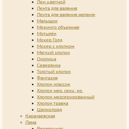
Лен цветной
Лента для валяния
Лента для валяния меланж
Малышок
Меринго объемная
Мотылёк
Мохер Голд
Мохер с хлопком
Мягкий хлопок
Околица
Северянка
Толстый хлопок
Фантазия
Хлопок классик
Хлопок мер. секц. кр.
Хлопок мерсеризованный
Хлопок травка
Шелкопряд
Карачаевская
Лама
Веревочная