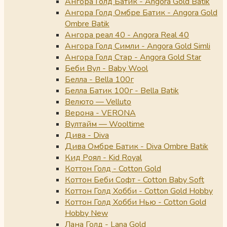
Ангора Голд Батик - Angora Gold Batik
Ангора Голд Омбре Батик - Angora Gold
Ombre Batik
Ангора реал 40 - Angora Real 40
Ангора Голд Симли - Angora Gold Simli
Ангора Голд Стар - Angora Gold Star
Беби Вул - Baby Wool
Белла - Bella 100г
Белла Батик 100г - Bella Batik
Велюто — Velluto
Верона - VERONA
Вултайм — Wooltime
Дива - Diva
Дива Омбре Батик - Diva Ombre Batik
Кид Роял - Kid Royal
Коттон Голд - Cotton Gold
Коттон Беби Софт - Cotton Baby Soft
Коттон Голд Хобби - Cotton Gold Hobby
Коттон Голд Хобби Нью - Cotton Gold
Hobby New
Лана Голд - Lana Gold