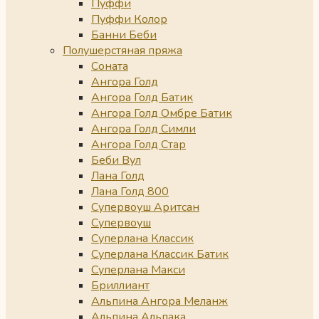
Пуффи
Пуффи Колор
Банни Беби
Полушерстяная пряжа
Соната
Ангора Голд
Ангора Голд Батик
Ангора Голд Омбре Батик
Ангора Голд Симли
Ангора Голд Стар
Беби Вул
Лана Голд
Лана Голд 800
Супервоуш Аритсан
Супервоуш
Суперлана Классик
Суперлана Классик Батик
Суперлана Макси
Бриллиант
Альпина Ангора Меланж
Альпина Альпака