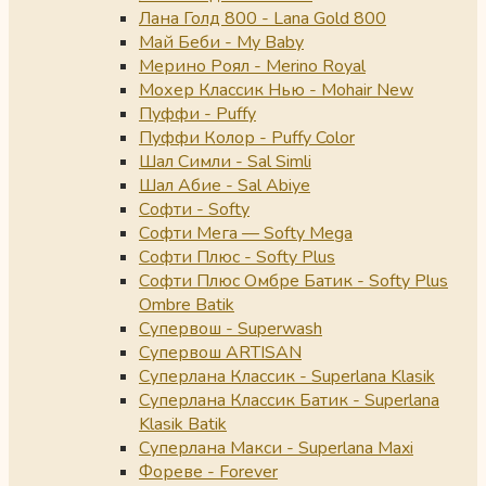
Лана Голд 800 - Lana Gold 800
Май Беби - My Baby
Мерино Роял - Merino Royal
Мохер Классик Нью - Mohair New
Пуффи - Puffy
Пуффи Колор - Puffy Color
Шал Симли - Sal Simli
Шал Абие - Sal Abiye
Софти - Softy
Софти Мега — Softy Mega
Софти Плюс - Softy Plus
Софти Плюс Омбре Батик - Softy Plus
Ombre Batik
Супервош - Superwash
Супервош ARTISAN
Суперлана Классик - Superlana Klasik
Суперлана Классик Батик - Superlana
Klasik Batik
Суперлана Макси - Superlana Maxi
Фореве - Forever