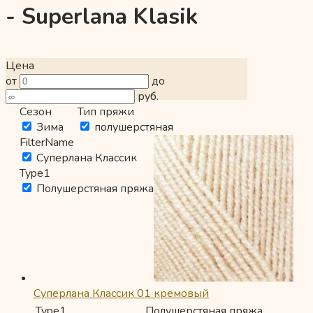
- Superlana Klasik
Цена
от
до
руб.
Сезон
Тип пряжи
Зима
полушерстяная
FilterName
Суперлана Классик
Type1
Полушерстяная пряжа
Суперлана Классик 01 кремовый
Type1
Полушерстяная пряжа