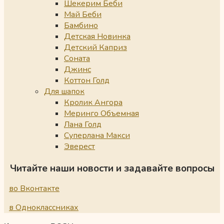
Шекерим Беби
Май Беби
Бамбино
Детская Новинка
Детский Каприз
Соната
Джинс
Коттон Голд
Для шапок
Кролик Ангора
Меринго Объемная
Лана Голд
Суперлана Макси
Эверест
Читайте наши новости и задавайте вопросы
во Вконтакте
в Одноклассниках