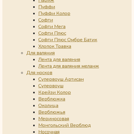
Париж
Пуффи
Пуффи Колор
Софти
Софти Мега
Софти Плюс
Софти Плюс Омбре Батик
Хлопок Травка
Для валяния
Лента для валяния
Лента для валяния меланж
Для носков
Супервоуш Артисан
Супервоуш
Крейзи Колор
Верблюжка
Околица
Верблюжья
Мериносовая
Монгольский Верблюд
Носочная