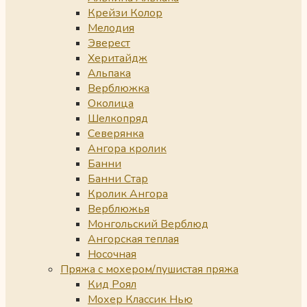
Крейзи Колор
Мелодия
Эверест
Херитайдж
Альпака
Верблюжка
Околица
Шелкопряд
Северянка
Ангора кролик
Банни
Банни Стар
Кролик Ангора
Верблюжья
Монгольский Верблюд
Ангорская теплая
Носочная
Пряжа с мохером/пушистая пряжа
Кид Роял
Мохер Классик Нью