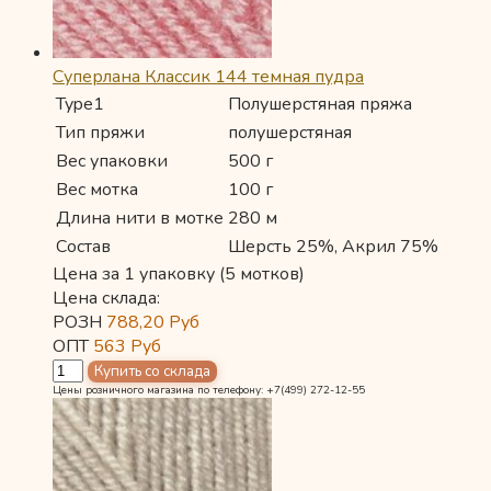
Суперлана Классик 144 темная пудра
Type1
Полушерстяная пряжа
Тип пряжи
полушерстяная
Вес упаковки
500 г
Вес мотка
100 г
Длина нити в мотке
280 м
Состав
Шерсть 25%, Акрил 75%
Цена за 1 упаковку (5 мотков)
Цена склада:
РОЗН
788,20
Руб
ОПТ
563
Руб
Цены розничного магазина по телефону: +7(499) 272-12-55