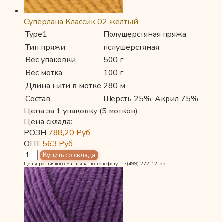
Суперлана Классик 02 желтый
Type1
Полушерстяная пряжа
Тип пряжи
полушерстяная
Вес упаковки
500 г
Вес мотка
100 г
Длина нити в мотке
280 м
Состав
Шерсть 25%, Акрил 75%
Цена за 1 упаковку (5 мотков)
Цена склада:
РОЗН
788,20
Руб
ОПТ
563
Руб
Цены розничного магазина по телефону: +7(499) 272-12-55