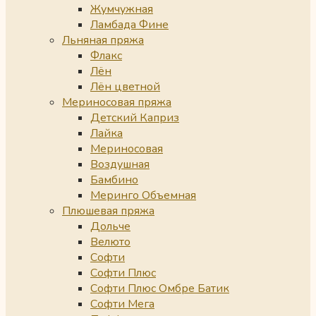
Жумчужная
Ламбада Фине
Льняная пряжа
Флакс
Лён
Лён цветной
Мериносовая пряжа
Детский Каприз
Лайка
Мериносовая
Воздушная
Бамбино
Меринго Объемная
Плюшевая пряжа
Дольче
Велюто
Софти
Софти Плюс
Софти Плюс Омбре Батик
Софти Мега