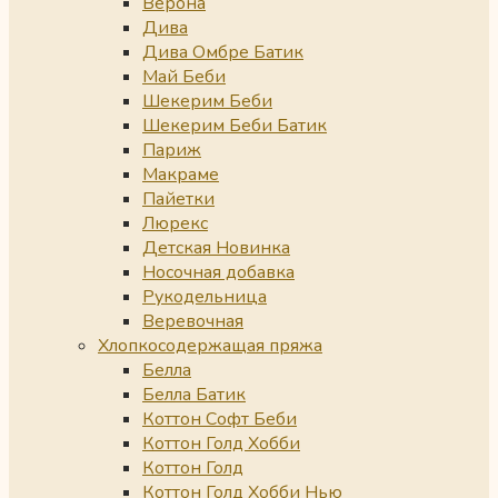
Верона
Дива
Дива Омбре Батик
Май Беби
Шекерим Беби
Шекерим Беби Батик
Париж
Макраме
Пайетки
Люрекс
Детская Новинка
Носочная добавка
Рукодельница
Веревочная
Хлопкосодержащая пряжа
Белла
Белла Батик
Коттон Софт Беби
Коттон Голд Хобби
Коттон Голд
Коттон Голд Хобби Нью