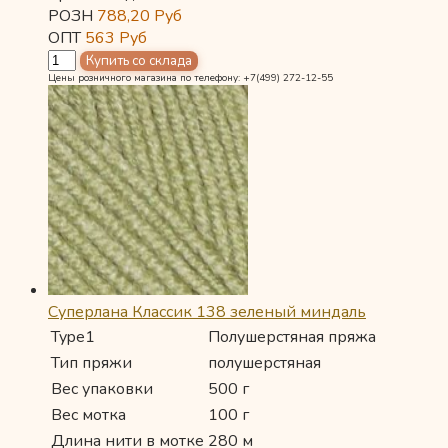
РОЗН
788,20
Руб
ОПТ
563
Руб
Цены розничного магазина по телефону: +7(499) 272-12-55
Суперлана Классик 138 зеленый миндаль
Type1
Полушерстяная пряжа
Тип пряжи
полушерстяная
Вес упаковки
500 г
Вес мотка
100 г
Длина нити в мотке
280 м