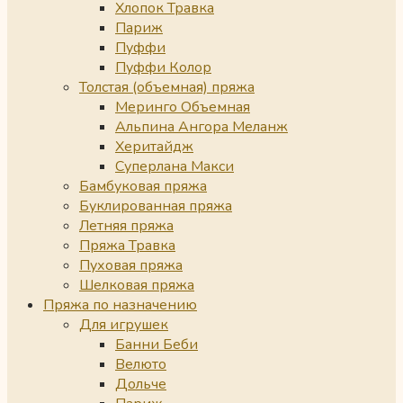
Хлопок Травка
Париж
Пуффи
Пуффи Колор
Толстая (объемная) пряжа
Меринго Объемная
Альпина Ангора Меланж
Херитайдж
Суперлана Макси
Бамбуковая пряжа
Буклированная пряжа
Летняя пряжа
Пряжа Травка
Пуховая пряжа
Шелковая пряжа
Пряжа по назначению
Для игрушек
Банни Беби
Велюто
Дольче